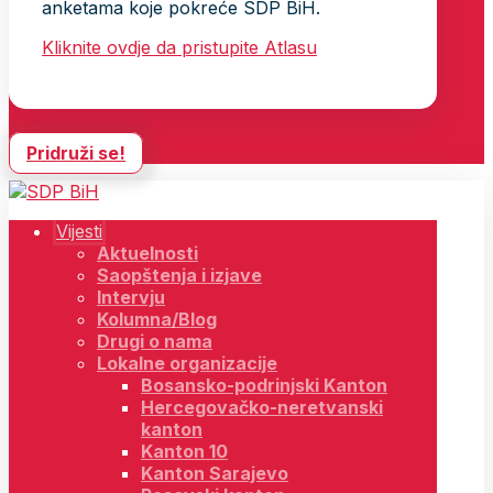
anketama koje pokreće SDP BiH.
Kliknite ovdje da pristupite Atlasu
Pridruži se!
Vijesti
Aktuelnosti
Saopštenja i izjave
Intervju
Kolumna/Blog
Drugi o nama
Lokalne organizacije
Bosansko-podrinjski Kanton
Hercegovačko-neretvanski
kanton
Kanton 10
Kanton Sarajevo