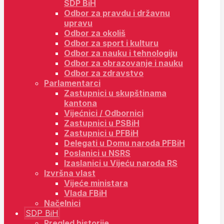
SDP BiH
Odbor za pravdu i državnu
upravu
Odbor za okoliš
Odbor za sport i kulturu
Odbor za nauku i tehnologiju
Odbor za obrazovanje i nauku
Odbor za zdravstvo
Parlamentarci
Zastupnici u skupštinama
kantona
Vijećnici / Odbornici
Zastupnici u PSBiH
Zastupnici u PFBiH
Delegati u Domu naroda PFBiH
Poslanici u NSRS
Izaslanici u Vijeću naroda RS
Izvršna vlast
Vijeće ministara
Vlada FBiH
Načelnici
SDP BiH
Pregled historije