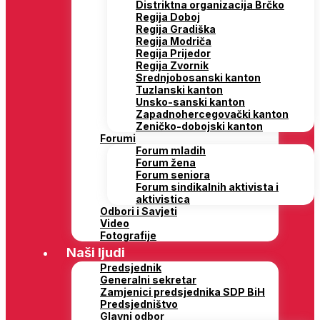
Distriktna organizacija Brčko
Regija Doboj
Regija Gradiška
Regija Modriča
Regija Prijedor
Regija Zvornik
Srednjobosanski kanton
Tuzlanski kanton
Unsko-sanski kanton
Zapadnohercegovački kanton
Zeničko-dobojski kanton
Forumi
Forum mladih
Forum žena
Forum seniora
Forum sindikalnih aktivista i
aktivistica
Odbori i Savjeti
Video
Fotografije
Naši ljudi
Predsjednik
Generalni sekretar
Zamjenici predsjednika SDP BiH
Predsjedništvo
Glavni odbor