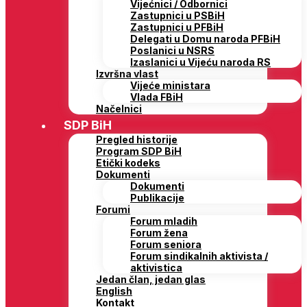
Vijećnici / Odbornici
Zastupnici u PSBiH
Zastupnici u PFBiH
Delegati u Domu naroda PFBiH
Poslanici u NSRS
Izaslanici u Vijeću naroda RS
Izvršna vlast
Vijeće ministara
Vlada FBiH
Načelnici
SDP BiH
Pregled historije
Program SDP BiH
Etički kodeks
Dokumenti
Dokumenti
Publikacije
Forumi
Forum mladih
Forum žena
Forum seniora
Forum sindikalnih aktivista /
aktivistica
Jedan član, jedan glas
English
Kontakt