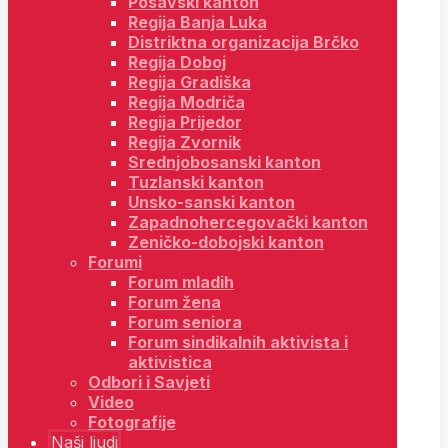
Posavski kanton
Regija Banja Luka
Distriktna organizacija Brčko
Regija Doboj
Regija Gradiška
Regija Modriča
Regija Prijedor
Regija Zvornik
Srednjobosanski kanton
Tuzlanski kanton
Unsko-sanski kanton
Zapadnohercegovački kanton
Zeničko-dobojski kanton
Forumi
Forum mladih
Forum žena
Forum seniora
Forum sindikalnih aktivista i
aktivistica
Odbori i Savjeti
Video
Fotografije
Naši ljudi