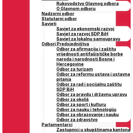
Rukovodstvo Glavnog odbora
O Glavnom odboru
Nadzorni odbor
Statutarni odbor
Savjeti
Savjet za ekonomski razvoj
Savjet za razvoj SDP BiH
Savjet za lokalnu samoupravu
Odbori Predsjedništva
Odbor za afirmaciju i zaštitu
vrijednosti antifašističke borbe
naroda i narodnosti Bosne i
Hercegovine
Odbor za turizam
Odbor za reformu ustava i ustavna
pitanja
Odbor za rad i socijalnu zaštitu
SDP BiH
Odbor za pravdu i državnu upravu
Odbor za okoliš
Odbor za sport i kulturu
Odbor za nauku i tehnologiju
Odbor za obrazovanje i nauku
Odbor za zdravstvo
Parlamentarci
Zastupnici u skupštinama kantona