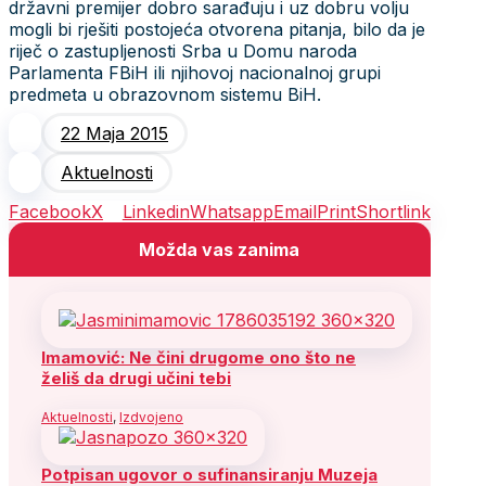
državni premijer dobro sarađuju i uz dobru volju
mogli bi rješiti postojeća otvorena pitanja, bilo da je
riječ o zastupljenosti Srba u Domu naroda
Parlamenta FBiH ili njihovoj nacionalnoj grupi
predmeta u obrazovnom sistemu BiH.
22 Maja 2015
Aktuelnosti
Facebook
X
Linkedin
Whatsapp
Email
Print
Shortlink
Možda vas zanima
Imamović: Ne čini drugome ono što ne
želiš da drugi učini tebi
Aktuelnosti
,
Izdvojeno
Potpisan ugovor o sufinansiranju Muzeja