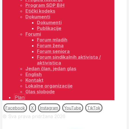
Program SDP BiH
Etički kodeks
Dokumenti
Dokumenti
Publikacije
Forumi
Forum mladih
Forum žena
Forum seniora
Forum sindikalnih aktivista /
aktivistica
Jedan član, jedan glas
English
Kontakt
Lokalne organizacije
Glas slobode
Plan
Facebook
X
Instagram
YouTube
TikTok
© Sva prava pridržana 2026