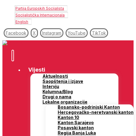
Partija Europskih Socijalista
Socijalistička Internacionala
English
Facebook
X
Instagram
YouTube
TikTok
Vijesti
Aktuelnosti
Saopštenja i izjave
Intervju
Kolumna/Blog
Drugi o nama
Lokalne organizacije
Bosansko-podrinjski Kanton
Hercegovačko-neretvanski kanton
Kanton 10
Kanton Sarajevo
Posavski kanton
Regija Banja Luka