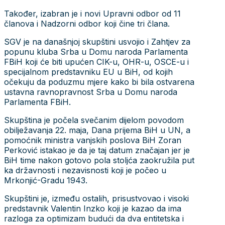
Također, izabran je i novi Upravni odbor od 11
članova i Nadzorni odbor koji čine tri člana.
SGV je na današnjoj skupštini usvojio i Zahtjev za
popunu kluba Srba u Domu naroda Parlamenta
FBiH koji će biti upućen CIK-u, OHR-u, OSCE-u i
specijalnom predstavniku EU u BiH, od kojih
očekuju da poduzmu mjere kako bi bila ostvarena
ustavna ravnopravnost Srba u Domu naroda
Parlamenta FBiH.
Skupština je počela svečanim dijelom povodom
obilježavanja 22. maja, Dana prijema BiH u UN, a
pomoćnik ministra vanjskih poslova BiH Zoran
Perković istakao je da je taj datum značajan jer je
BiH time nakon gotovo pola stoljća zaokružila put
ka državnosti i nezavisnosti koji je počeo u
Mrkonjić-Gradu 1943.
Skupštini je, između ostalih, prisustvovao i visoki
predstavnik Valentin Inzko koji je kazao da ima
razloga za optimizam budući da dva entitetska i