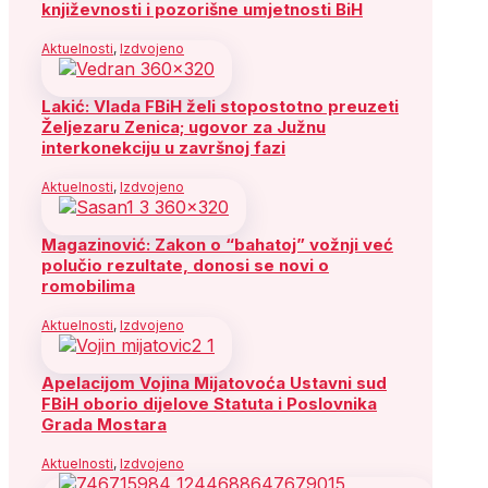
književnosti i pozorišne umjetnosti BiH
Aktuelnosti
,
Izdvojeno
Lakić: Vlada FBiH želi stopostotno preuzeti
Željezaru Zenica; ugovor za Južnu
interkonekciju u završnoj fazi
Aktuelnosti
,
Izdvojeno
Magazinović: Zakon o “bahatoj” vožnji već
polučio rezultate, donosi se novi o
romobilima
Aktuelnosti
,
Izdvojeno
Apelacijom Vojina Mijatovoća Ustavni sud
FBiH oborio dijelove Statuta i Poslovnika
Grada Mostara
Aktuelnosti
,
Izdvojeno