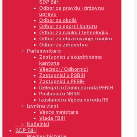
SDP BiH
Odbor za pravdu i državnu
upravu
Odbor za okoliš
Odbor za sport i kulturu
Odbor za nauku i tehnologiju
Odbor za obrazovanje i nauku
Odbor za zdravstvo
Parlamentarci
Zastupnici u skupštinama
kantona
Vijećnici / Odbornici
Zastupnici u PSBiH
Zastupnici u PFBiH
Delegati u Domu naroda PFBiH
Poslanici u NSRS
Izaslanici u Vijeću naroda RS
Izvršna vlast
Vijeće ministara
Vlada FBiH
Načelnici
SDP BiH
Pregled historije