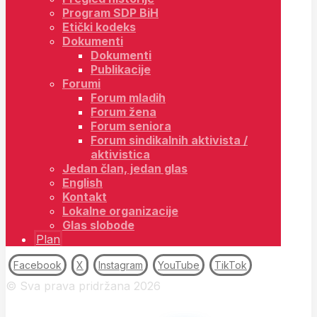
Program SDP BiH
Etički kodeks
Dokumenti
Dokumenti
Publikacije
Forumi
Forum mladih
Forum žena
Forum seniora
Forum sindikalnih aktivista /
aktivistica
Jedan član, jedan glas
English
Kontakt
Lokalne organizacije
Glas slobode
Plan
Facebook
X
Instagram
YouTube
TikTok
© Sva prava pridržana 2026