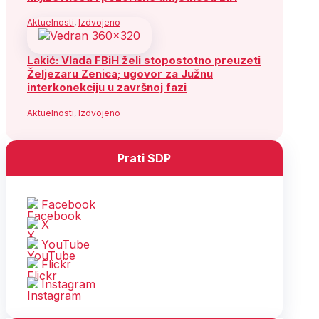
Aktuelnosti
,
Izdvojeno
Lakić: Vlada FBiH želi stopostotno preuzeti
Željezaru Zenica; ugovor za Južnu
interkonekciju u završnoj fazi
Aktuelnosti
,
Izdvojeno
Prati SDP
Facebook
X
YouTube
Flickr
Instagram