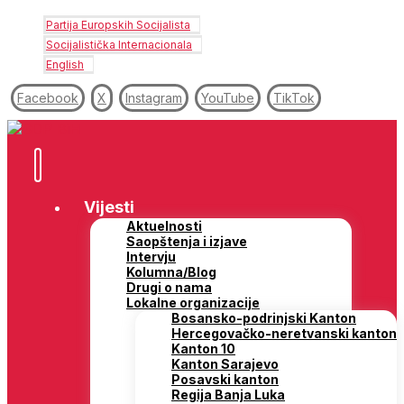
Partija Europskih Socijalista
Socijalistička Internacionala
English
Facebook
X
Instagram
YouTube
TikTok
Vijesti
Aktuelnosti
Saopštenja i izjave
Intervju
Kolumna/Blog
Drugi o nama
Lokalne organizacije
Bosansko-podrinjski Kanton
Hercegovačko-neretvanski kanton
Kanton 10
Kanton Sarajevo
Posavski kanton
Regija Banja Luka