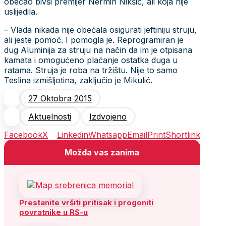
obećao bivši premijer Nermin Nikšić, ali koja nije
uslijedila.
– Vlada nikada nije obećala osigurati jeftiniju struju,
ali jeste pomoć. I pomogla je. Reprogramiran je
dug Aluminija za struju na način da im je otpisana
kamata i omogućeno plaćanje ostatka duga u
ratama. Struja je roba na tržištu. Nije to samo
Teslina izmišljotina, zaključio je Mikulić.
27 Oktobra 2015
Aktuelnosti
Izdvojeno
Facebook
X
Linkedin
Whatsapp
Email
Print
Shortlink
Možda vas zanima
Prestanite vršiti pritisak i progoniti
povratnike u RS-u