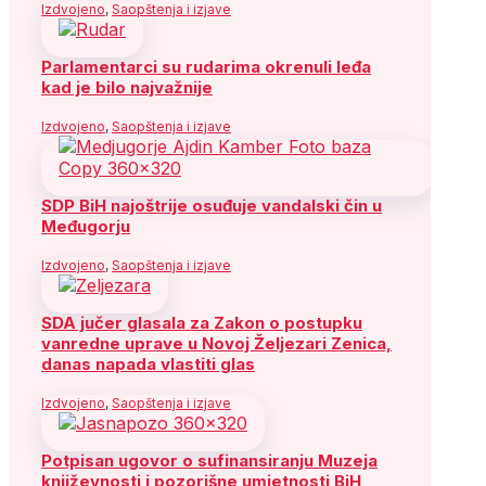
Izdvojeno
,
Saopštenja i izjave
Parlamentarci su rudarima okrenuli leđa
kad je bilo najvažnije
Izdvojeno
,
Saopštenja i izjave
SDP BiH najoštrije osuđuje vandalski čin u
Međugorju
Izdvojeno
,
Saopštenja i izjave
SDA jučer glasala za Zakon o postupku
vanredne uprave u Novoj Željezari Zenica,
danas napada vlastiti glas
Izdvojeno
,
Saopštenja i izjave
Potpisan ugovor o sufinansiranju Muzeja
književnosti i pozorišne umjetnosti BiH