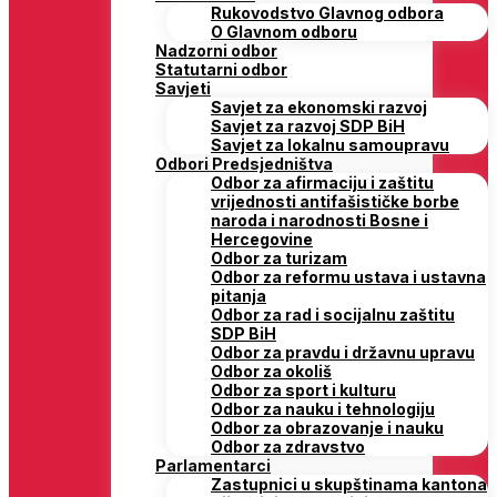
Rukovodstvo Glavnog odbora
O Glavnom odboru
Nadzorni odbor
Statutarni odbor
Savjeti
Savjet za ekonomski razvoj
Savjet za razvoj SDP BiH
Savjet za lokalnu samoupravu
Odbori Predsjedništva
Odbor za afirmaciju i zaštitu
vrijednosti antifašističke borbe
naroda i narodnosti Bosne i
Hercegovine
Odbor za turizam
Odbor za reformu ustava i ustavna
pitanja
Odbor za rad i socijalnu zaštitu
SDP BiH
Odbor za pravdu i državnu upravu
Odbor za okoliš
Odbor za sport i kulturu
Odbor za nauku i tehnologiju
Odbor za obrazovanje i nauku
Odbor za zdravstvo
Parlamentarci
Zastupnici u skupštinama kantona