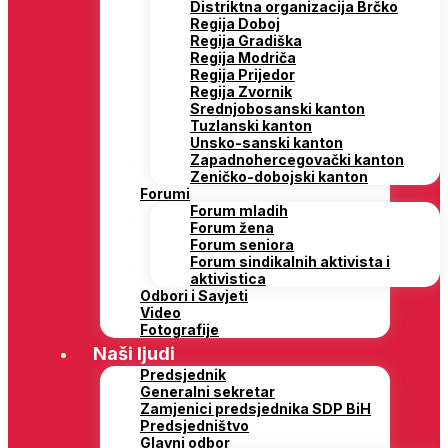
Distriktna organizacija Brčko
Regija Doboj
Regija Gradiška
Regija Modriča
Regija Prijedor
Regija Zvornik
Srednjobosanski kanton
Tuzlanski kanton
Unsko-sanski kanton
Zapadnohercegovački kanton
Zeničko-dobojski kanton
Forumi
Forum mladih
Forum žena
Forum seniora
Forum sindikalnih aktivista i
aktivistica
Odbori i Savjeti
Video
Fotografije
Naši ljudi
Predsjednik
Generalni sekretar
Zamjenici predsjednika SDP BiH
Predsjedništvo
Glavni odbor