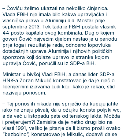
– Čoviću želimo ukazati na nekoliko činjenica.
Vlada FBiH nije imala bilo kakva upravljačka i
vlasnička prava u Aluminiju d.d. Mostar prije
septembra 2013. Tek tada je FBiH postala vlasnik
44 posto kapitala ovog kombinata. Dug o kojem
govori Čović najvećim dijelom nastao je u periodu
prije toga i rezultat je rada, odnosno lopovluka
dotadašnjih uprava Aluminija i njihovih političkih
sponzora koji dolaze upravo iz stranke kojom
upravlja Čović, poručili su iz SDP-a BiH.
Ministar u bivšoj Vladi FBiH, a danas lider SDP-a
HNK-a Zoran Mikulić konstatovao je da je riječ o
licemjernim izjavama ljudi koji, kako je rekao, stid
nazivaju ponosom.
– Taj ponos ih nikada nije spriječio da kupuju jahte
iako ne znaju plivati, da u ožujku koriste poljski wc,
a da već u listopadu pate od teniskog lakta. Možda
i pretjerujem?! Zamislite da je netko drugi bio na
vlasti 1991, veliko je pitanje da li bismo prošli ovako
“bezbolno”, konstatovao je Mikulić, dodavši da se