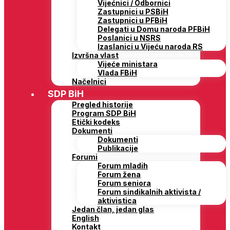
Vijećnici / Odbornici
Zastupnici u PSBiH
Zastupnici u PFBiH
Delegati u Domu naroda PFBiH
Poslanici u NSRS
Izaslanici u Vijeću naroda RS
Izvršna vlast
Vijeće ministara
Vlada FBiH
Načelnici
SDP BiH
Pregled historije
Program SDP BiH
Etički kodeks
Dokumenti
Dokumenti
Publikacije
Forumi
Forum mladih
Forum žena
Forum seniora
Forum sindikalnih aktivista /
aktivistica
Jedan član, jedan glas
English
Kontakt