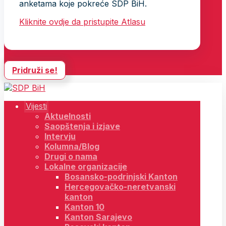
anketama koje pokreće SDP BiH.
Kliknite ovdje da pristupite Atlasu
Pridruži se!
Vijesti
Aktuelnosti
Saopštenja i izjave
Intervju
Kolumna/Blog
Drugi o nama
Lokalne organizacije
Bosansko-podrinjski Kanton
Hercegovačko-neretvanski
kanton
Kanton 10
Kanton Sarajevo