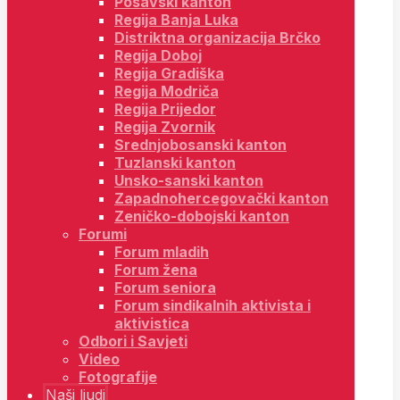
Posavski kanton
Regija Banja Luka
Distriktna organizacija Brčko
Regija Doboj
Regija Gradiška
Regija Modriča
Regija Prijedor
Regija Zvornik
Srednjobosanski kanton
Tuzlanski kanton
Unsko-sanski kanton
Zapadnohercegovački kanton
Zeničko-dobojski kanton
Forumi
Forum mladih
Forum žena
Forum seniora
Forum sindikalnih aktivista i
aktivistica
Odbori i Savjeti
Video
Fotografije
Naši ljudi