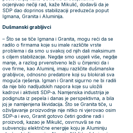
ocjenjivao nečiji rad, kaže Mikulić, dodavši da je
SDP dao doprinos stabilizaciji preduzeća poput
Igmana, Granita i Aluminija.
Dušmanski grabljivci
– Što se se tiče Igmana i Granita, mogu reći da se
radilo o firmama koje su imale različite vrste
problema i da smo u svakoj od njih dali maksimum
s ciljem stabilizacije. Negdje smo uspjeli više, negdje
manje, a razlog prvenstveno leži u činjenici da i
ove firme, kao Aluminij, imaju različite dušmanske
grabljivce, odnosno predatore koji su blokirali sva
moguća rješenja. Igman i Granit sigurno ne bi radili
da nije bilo nadljudskih napora koje su uložili
kadrovi i aktivisti SDP-a. Namjenska industrija je
podignuta iz pepela i danas je perspektivna, a bila
joj je namijenjena likvidacija. Što se Granita tiče, u
oživljavanje proizvodnje nije nitko ni vjerovao osim
SDP-a i evo, Granit gotovo četiri godine radi i
proizvodi, kazao je Mikulić, osvrnuvši se na
subvenciju električne energije koju je Aluminiju