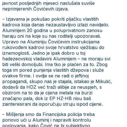
javnost posljednjih mjeseci naslušala suviše
neprimjerenih Čovićevih izjava.
– Izjavama je pokušao pokriti pljačku vlastitih
kadrova koja danas nezaustavljivo izlazi navidjelo.
Aluminijem 20 godina u poluprivatnom zanosu
haraju oni na koje su nas roditelji upozoravali.
Upravo na Aluminiju Čovićevim instrukcijama
rukovođeni kadrovi svoje hrvatstvo vježbaju do
iznemoglosti. Jedno je ipak dobro u toj
hadezeovskoj vladavini Aluminijem – ne moraju svi
biti veliki domoljubi. Ima tko je plaćen za to. Zbog
toga im pored punjenja vlastitih džepova i služe
ovakve firme. I ovdje se ne radi o jeftinoj
propagandi, skupo nas je stajala, istakao je Mikulić,
dodavši da HDZ već traži alibije za neuspjeh, s
obzirom na to da je cijena metala na burzi
značajno pala, dok iz EP HZ-HB nisu baš
zainteresirani da isporučuju struju ispod cijene.
– Mišljenja smo da Financijska policija treba
ponovo ući u Aluminij i napraviti kontrolu
poslovanja, kako Čović ne bi subjektivno