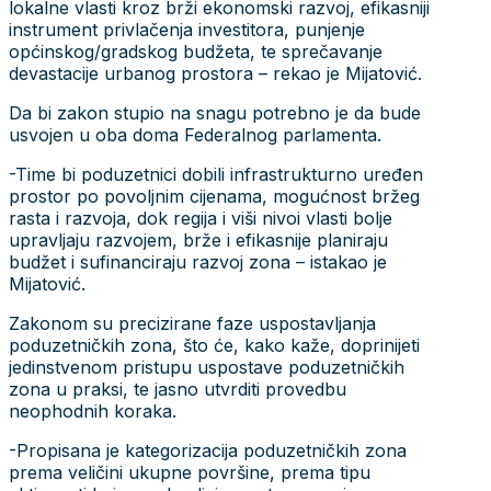
lokalne vlasti kroz brži ekonomski razvoj, efikasniji
instrument privlačenja investitora, punjenje
općinskog/gradskog budžeta, te sprečavanje
devastacije urbanog prostora – rekao je Mijatović.
Da bi zakon stupio na snagu potrebno je da bude
usvojen u oba doma Federalnog parlamenta.
-Time bi poduzetnici dobili infrastrukturno uređen
prostor po povoljnim cijenama, mogućnost bržeg
rasta i razvoja, dok regija i viši nivoi vlasti bolje
upravljaju razvojem, brže i efikasnije planiraju
budžet i sufinanciraju razvoj zona – istakao je
Mijatović.
Zakonom su precizirane faze uspostavljanja
poduzetničkih zona, što će, kako kaže, doprinijeti
jedinstvenom pristupu uspostave poduzetničkih
zona u praksi, te jasno utvrditi provedbu
neophodnih koraka.
-Propisana je kategorizacija poduzetničkih zona
prema veličini ukupne površine, prema tipu