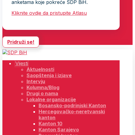
anketama koje pokreće SDP BiH.
Kliknite ovdje da pristupite Atlasu
Pridruži se!
Vijesti
Aktuelnosti
Saopštenja i izjave
Intervju
Kolumna/Blog
Drugi o nama
Lokalne organizacije
Bosansko-podrinjski Kanton
Hercegovačko-neretvanski
kanton
Kanton 10
Kanton Sarajevo