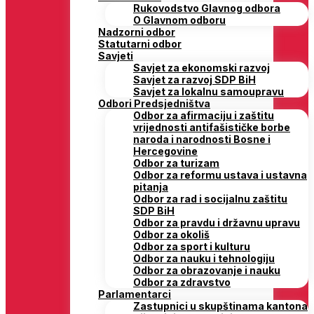
Rukovodstvo Glavnog odbora
O Glavnom odboru
Nadzorni odbor
Statutarni odbor
Savjeti
Savjet za ekonomski razvoj
Savjet za razvoj SDP BiH
Savjet za lokalnu samoupravu
Odbori Predsjedništva
Odbor za afirmaciju i zaštitu
vrijednosti antifašističke borbe
naroda i narodnosti Bosne i
Hercegovine
Odbor za turizam
Odbor za reformu ustava i ustavna
pitanja
Odbor za rad i socijalnu zaštitu
SDP BiH
Odbor za pravdu i državnu upravu
Odbor za okoliš
Odbor za sport i kulturu
Odbor za nauku i tehnologiju
Odbor za obrazovanje i nauku
Odbor za zdravstvo
Parlamentarci
Zastupnici u skupštinama kantona