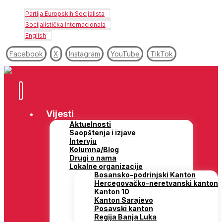
Partija Europskih Socijalista
Socijalistička Internacionala
English
Facebook
X
Instagram
YouTube
TikTok
Vijesti
Aktuelnosti
Saopštenja i izjave
Intervju
Kolumna/Blog
Drugi o nama
Lokalne organizacije
Bosansko-podrinjski Kanton
Hercegovačko-neretvanski kanton
Kanton 10
Kanton Sarajevo
Posavski kanton
Regija Banja Luka