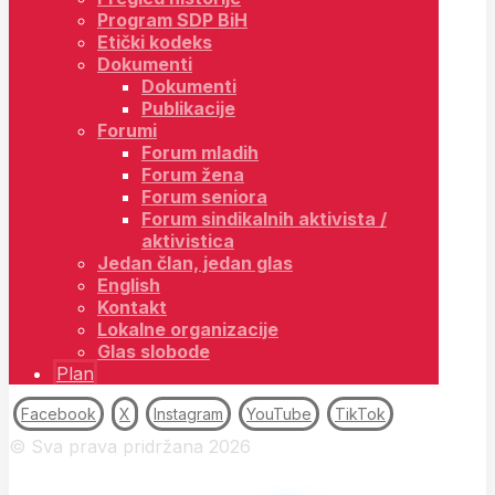
Program SDP BiH
Etički kodeks
Dokumenti
Dokumenti
Publikacije
Forumi
Forum mladih
Forum žena
Forum seniora
Forum sindikalnih aktivista /
aktivistica
Jedan član, jedan glas
English
Kontakt
Lokalne organizacije
Glas slobode
Plan
Facebook
X
Instagram
YouTube
TikTok
© Sva prava pridržana 2026