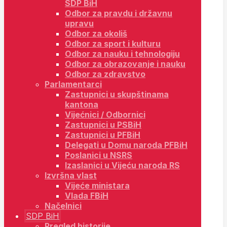
SDP BiH
Odbor za pravdu i državnu
upravu
Odbor za okoliš
Odbor za sport i kulturu
Odbor za nauku i tehnologiju
Odbor za obrazovanje i nauku
Odbor za zdravstvo
Parlamentarci
Zastupnici u skupštinama
kantona
Vijećnici / Odbornici
Zastupnici u PSBiH
Zastupnici u PFBiH
Delegati u Domu naroda PFBiH
Poslanici u NSRS
Izaslanici u Vijeću naroda RS
Izvršna vlast
Vijeće ministara
Vlada FBiH
Načelnici
SDP BiH
Pregled historije