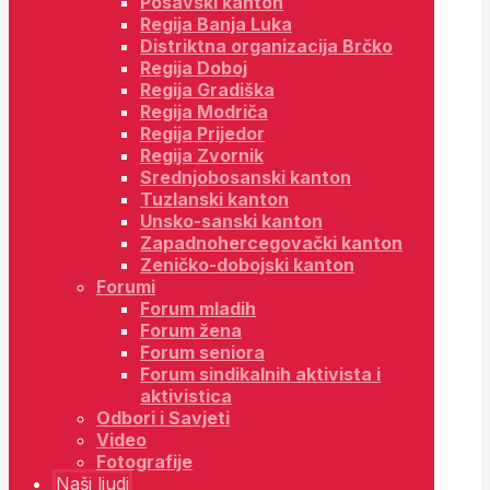
Posavski kanton
Regija Banja Luka
Distriktna organizacija Brčko
Regija Doboj
Regija Gradiška
Regija Modriča
Regija Prijedor
Regija Zvornik
Srednjobosanski kanton
Tuzlanski kanton
Unsko-sanski kanton
Zapadnohercegovački kanton
Zeničko-dobojski kanton
Forumi
Forum mladih
Forum žena
Forum seniora
Forum sindikalnih aktivista i
aktivistica
Odbori i Savjeti
Video
Fotografije
Naši ljudi