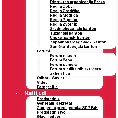
Distriktna organizacija Brčko
Regija Doboj
Regija Gradiška
Regija Modriča
Regija Prijedor
Regija Zvornik
Srednjobosanski kanton
Tuzlanski kanton
Unsko-sanski kanton
Zapadnohercegovački kanton
Zeničko-dobojski kanton
Forumi
Forum mladih
Forum žena
Forum seniora
Forum sindikalnih aktivista i
aktivistica
Odbori i Savjeti
Video
Fotografije
Naši ljudi
Predsjednik
Generalni sekretar
Zamjenici predsjednika SDP BiH
Predsjedništvo
Glavni odbor