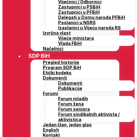
Vijećnici / Odbornici
Zastupnici u PSBiH
Zastupnici u PFBiH
Delegati u Domu naroda PFBiH
Poslanici u NSRS
Izaslanici u Vijeću naroda RS
Izvršna vlast
Vijeće ministara
Vlada FBiH
Načelnici
SDP BiH
Pregled historije
Program SDP BiH
Etički kodeks
Dokumenti
Dokumenti
Publikacije
Forumi
Forum mladih
Forum žena
Forum seniora
Forum sindikalnih aktivista /
aktivistica
Jedan član, jedan glas
English
Kontakt