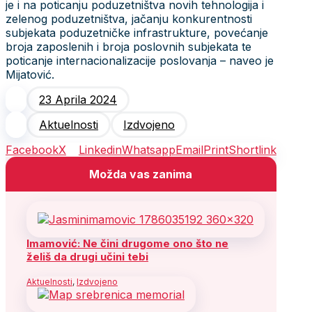
je i na poticanju poduzetništva novih tehnologija i
zelenog poduzetništva, jačanju konkurentnosti
subjekata poduzetničke infrastrukture, povećanje
broja zaposlenih i broja poslovnih subjekata te
poticanje internacionalizacije poslovanja – naveo je
Mijatović.
23 Aprila 2024
Aktuelnosti
Izdvojeno
Facebook
X
Linkedin
Whatsapp
Email
Print
Shortlink
Možda vas zanima
Imamović: Ne čini drugome ono što ne
želiš da drugi učini tebi
Aktuelnosti
,
Izdvojeno