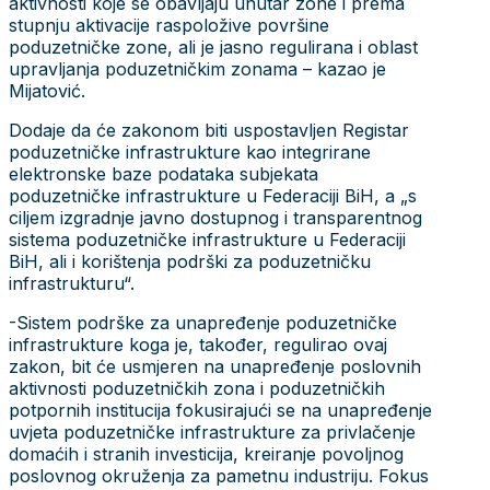
aktivnosti koje se obavljaju unutar zone i prema
stupnju aktivacije raspoložive površine
poduzetničke zone, ali je jasno regulirana i oblast
upravljanja poduzetničkim zonama – kazao je
Mijatović.
Dodaje da će zakonom biti uspostavljen Registar
poduzetničke infrastrukture kao integrirane
elektronske baze podataka subjekata
poduzetničke infrastrukture u Federaciji BiH, a „s
ciljem izgradnje javno dostupnog i transparentnog
sistema poduzetničke infrastrukture u Federaciji
BiH, ali i korištenja podrški za poduzetničku
infrastrukturu“.
-Sistem podrške za unapređenje poduzetničke
infrastrukture koga je, također, regulirao ovaj
zakon, bit će usmjeren na unapređenje poslovnih
aktivnosti poduzetničkih zona i poduzetničkih
potpornih institucija fokusirajući se na unapređenje
uvjeta poduzetničke infrastrukture za privlačenje
domaćih i stranih investicija, kreiranje povoljnog
poslovnog okruženja za pametnu industriju. Fokus