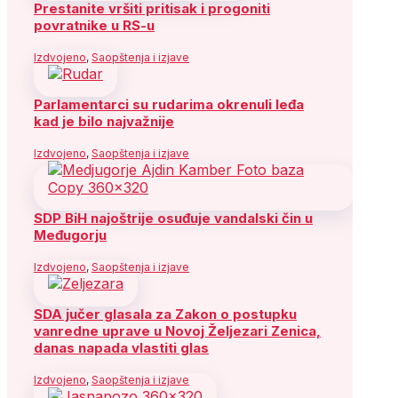
Prestanite vršiti pritisak i progoniti
povratnike u RS-u
Izdvojeno
,
Saopštenja i izjave
Parlamentarci su rudarima okrenuli leđa
kad je bilo najvažnije
Izdvojeno
,
Saopštenja i izjave
SDP BiH najoštrije osuđuje vandalski čin u
Međugorju
Izdvojeno
,
Saopštenja i izjave
SDA jučer glasala za Zakon o postupku
vanredne uprave u Novoj Željezari Zenica,
danas napada vlastiti glas
Izdvojeno
,
Saopštenja i izjave