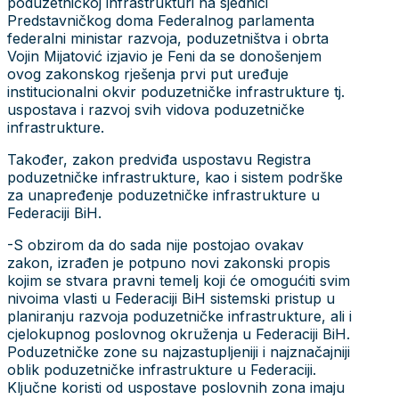
poduzetničkoj infrastrukturi na sjednici
Predstavničkog doma Federalnog parlamenta
federalni ministar razvoja, poduzetništva i obrta
Vojin Mijatović izjavio je Feni da se donošenjem
ovog zakonskog rješenja prvi put uređuje
institucionalni okvir poduzetničke infrastrukture tj.
uspostava i razvoj svih vidova poduzetničke
infrastrukture.
Također, zakon predviđa uspostavu Registra
poduzetničke infrastrukture, kao i sistem podrške
za unapređenje poduzetničke infrastrukture u
Federaciji BiH.
-S obzirom da do sada nije postojao ovakav
zakon, izrađen je potpuno novi zakonski propis
kojim se stvara pravni temelj koji će omogućiti svim
nivoima vlasti u Federaciji BiH sistemski pristup u
planiranju razvoja poduzetničke infrastrukture, ali i
cjelokupnog poslovnog okruženja u Federaciji BiH.
Poduzetničke zone su najzastupljeniji i najznačajniji
oblik poduzetničke infrastrukture u Federaciji.
Ključne koristi od uspostave poslovnih zona imaju