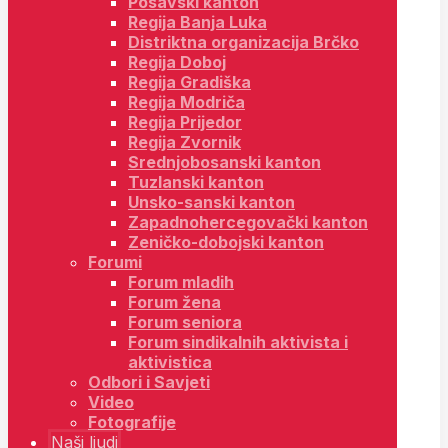
Posavski kanton
Regija Banja Luka
Distriktna organizacija Brčko
Regija Doboj
Regija Gradiška
Regija Modriča
Regija Prijedor
Regija Zvornik
Srednjobosanski kanton
Tuzlanski kanton
Unsko-sanski kanton
Zapadnohercegovački kanton
Zeničko-dobojski kanton
Forumi
Forum mladih
Forum žena
Forum seniora
Forum sindikalnih aktivista i
aktivistica
Odbori i Savjeti
Video
Fotografije
Naši ljudi