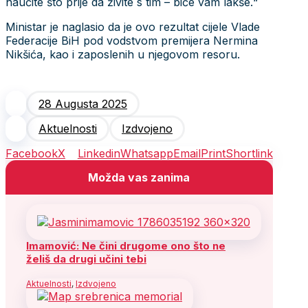
naučite što prije da živite s tim – biće vam lakše.“
Ministar je naglasio da je ovo rezultat cijele Vlade
Federacije BiH pod vodstvom premijera Nermina
Nikšića, kao i zaposlenih u njegovom resoru.
28 Augusta 2025
Aktuelnosti
Izdvojeno
Facebook
X
Linkedin
Whatsapp
Email
Print
Shortlink
Možda vas zanima
Imamović: Ne čini drugome ono što ne
želiš da drugi učini tebi
Aktuelnosti
,
Izdvojeno