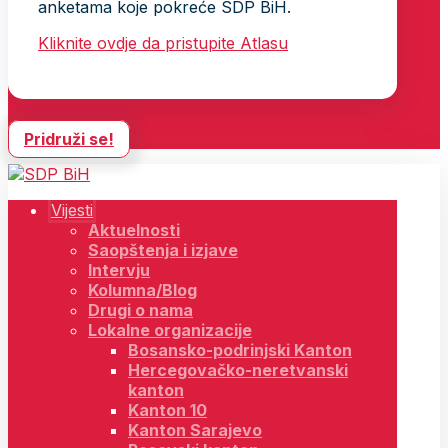
anketama koje pokreće SDP BiH.
Kliknite ovdje da pristupite Atlasu
Pridruži se!
Vijesti
Aktuelnosti
Saopštenja i izjave
Intervju
Kolumna/Blog
Drugi o nama
Lokalne organizacije
Bosansko-podrinjski Kanton
Hercegovačko-neretvanski
kanton
Kanton 10
Kanton Sarajevo