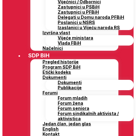
Vijećnici / Odbornici
Zastupnici u PSBiH
Zastupnici u PFBiH
Delegati u Domu naroda PFBiH
Poslanici u NSRS
Izaslanici u Vijeću naroda RS
Izvršna vlast
Vijeće ministara
Vlada FBiH
Načelnici
SDP BiH
Pregled historije
Program SDP BiH
Etički kodeks
Dokumenti
Dokumenti
Publikacije
Forumi
Forum mladih
Forum žena
Forum seniora
Forum sindikalnih aktivista /
aktivistica
Jedan član, jedan glas
English
Kontakt