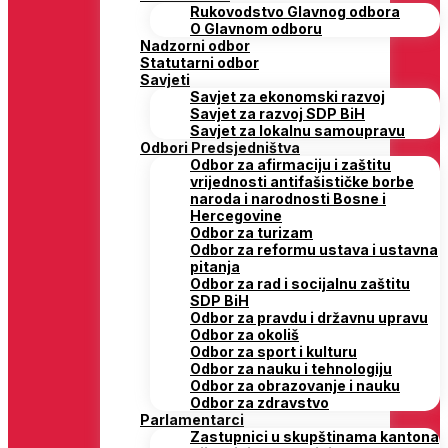
Rukovodstvo Glavnog odbora
O Glavnom odboru
Nadzorni odbor
Statutarni odbor
Savjeti
Savjet za ekonomski razvoj
Savjet za razvoj SDP BiH
Savjet za lokalnu samoupravu
Odbori Predsjedništva
Odbor za afirmaciju i zaštitu
vrijednosti antifašističke borbe
naroda i narodnosti Bosne i
Hercegovine
Odbor za turizam
Odbor za reformu ustava i ustavna
pitanja
Odbor za rad i socijalnu zaštitu
SDP BiH
Odbor za pravdu i državnu upravu
Odbor za okoliš
Odbor za sport i kulturu
Odbor za nauku i tehnologiju
Odbor za obrazovanje i nauku
Odbor za zdravstvo
Parlamentarci
Zastupnici u skupštinama kantona