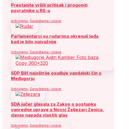
Prestanite vršiti pritisak i progoniti
povratnike u RS-u
Izdvojeno
,
Saopštenja i izjave
Parlamentarci su rudarima okrenuli leđa
kad je bilo najvažnije
Izdvojeno
,
Saopštenja i izjave
SDP BiH najoštrije osuđuje vandalski čin u
Međugorju
Izdvojeno
,
Saopštenja i izjave
SDA jučer glasala za Zakon o postupku
vanredne uprave u Novoj Željezari Zenica,
danas napada vlastiti glas
Izdvojeno
,
Saopštenja i izjave