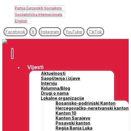
Partija Europskih Socijalista
Socijalistička Internacionala
English
Facebook
X
Instagram
YouTube
TikTok
Vijesti
Aktuelnosti
Saopštenja i izjave
Intervju
Kolumna/Blog
Drugi o nama
Lokalne organizacije
Bosansko-podrinjski Kanton
Hercegovačko-neretvanski kanton
Kanton 10
Kanton Sarajevo
Posavski kanton
Regija Banja Luka