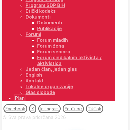
Program SDP BiH
Etički kodeks
Dokumenti
Dokumenti
Publikacije
Forumi
Forum mladih
Forum žena
Forum seniora
Forum sindikalnih aktivista /
aktivistica
Jedan član, jedan glas
English
Kontakt
Lokalne organizacije
Glas slobode
Plan
Facebook
X
Instagram
YouTube
TikTok
© Sva prava pridržana 2026