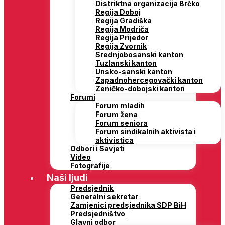
Distriktna organizacija Brčko
Regija Doboj
Regija Gradiška
Regija Modriča
Regija Prijedor
Regija Zvornik
Srednjobosanski kanton
Tuzlanski kanton
Unsko-sanski kanton
Zapadnohercegovački kanton
Zeničko-dobojski kanton
Forumi
Forum mladih
Forum žena
Forum seniora
Forum sindikalnih aktivista i
aktivistica
Odbori i Savjeti
Video
Fotografije
Naši ljudi
Predsjednik
Generalni sekretar
Zamjenici predsjednika SDP BiH
Predsjedništvo
Glavni odbor