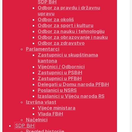
SDP BiH
Odbor za pravdu i državnu
upravu
Odbor za okoliš
Odbor za sport i kulturu
Odbor za nauku i tehnologiju
Odbor za obrazovanje i nauku
Odbor za zdravstvo
Parlamentarci
Zastupnici u skupštinama
kantona
Vijećnici / Odbornici
Zastupnici u PSBiH
Zastupnici u PFBiH
Delegati u Domu naroda PFBiH
Poslanici u NSRS
Izaslanici u Vijeću naroda RS
Izvršna vlast
Vijeće ministara
Vlada FBiH
Načelnici
SDP BiH
Pregled historije