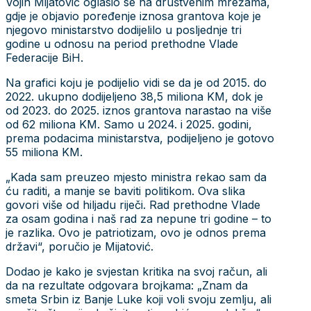
Vojin Mijatović oglasio se na društvenim mrežama,
gdje je objavio poređenje iznosa grantova koje je
njegovo ministarstvo dodijelilo u posljednje tri
godine u odnosu na period prethodne Vlade
Federacije BiH.
Na grafici koju je podijelio vidi se da je od 2015. do
2022. ukupno dodijeljeno 38,5 miliona KM, dok je
od 2023. do 2025. iznos grantova narastao na više
od 62 miliona KM. Samo u 2024. i 2025. godini,
prema podacima ministarstva, podijeljeno je gotovo
55 miliona KM.
„Kada sam preuzeo mjesto ministra rekao sam da
ću raditi, a manje se baviti politikom. Ova slika
govori više od hiljadu riječi. Rad prethodne Vlade
za osam godina i naš rad za nepune tri godine – to
je razlika. Ovo je patriotizam, ovo je odnos prema
državi“, poručio je Mijatović.
Dodao je kako je svjestan kritika na svoj račun, ali
da na rezultate odgovara brojkama: „Znam da
smeta Srbin iz Banje Luke koji voli svoju zemlju, ali