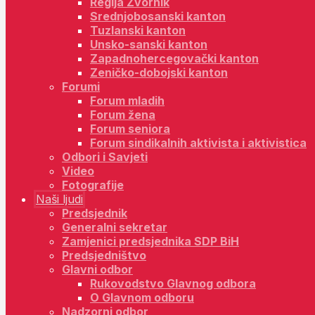
Regija Zvornik
Srednjobosanski kanton
Tuzlanski kanton
Unsko-sanski kanton
Zapadnohercegovački kanton
Zeničko-dobojski kanton
Forumi
Forum mladih
Forum žena
Forum seniora
Forum sindikalnih aktivista i aktivistica
Odbori i Savjeti
Video
Fotografije
Naši ljudi
Predsjednik
Generalni sekretar
Zamjenici predsjednika SDP BiH
Predsjedništvo
Glavni odbor
Rukovodstvo Glavnog odbora
O Glavnom odboru
Nadzorni odbor