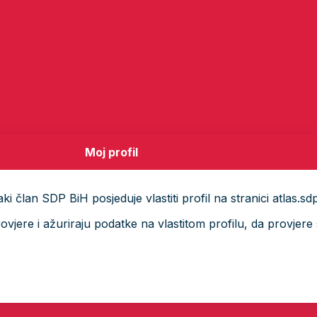
Moj profil
i član SDP BiH posjeduje vlastiti profil na stranici atlas.sd
ere i ažuriraju podatke na vlastitom profilu, da provjere s