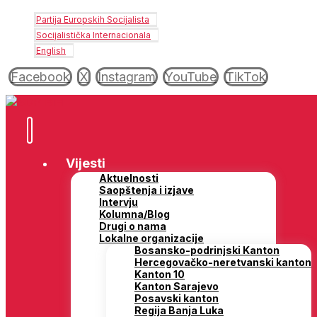
Partija Europskih Socijalista
Socijalistička Internacionala
English
Facebook
X
Instagram
YouTube
TikTok
Vijesti
Aktuelnosti
Saopštenja i izjave
Intervju
Kolumna/Blog
Drugi o nama
Lokalne organizacije
Bosansko-podrinjski Kanton
Hercegovačko-neretvanski kanton
Kanton 10
Kanton Sarajevo
Posavski kanton
Regija Banja Luka