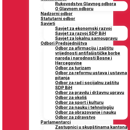
Rukovodstvo Glavnog odbora
O Glavnom odboru
Nadzorni odbor
Statutarni odbor
Savjeti
Savjet za ekonomski razvoj
Savjet za razvoj SDP BiH
Savjet za lokalnu samoupravu
Odbori Predsjedništva
Odbor za afirmaciju i zaštitu
vrijednosti antifašističke borbe
naroda i narodnosti Bosne i
Hercegovine
Odbor za turizam
Odbor za reformu ustava i ustavna
pitanja
Odbor za rad i socijalnu zaštitu
SDP BiH
Odbor za pravdu i državnu upravu
Odbor za okoliš
Odbor za sport i kulturu
Odbor za nauku i tehnologiju
Odbor za obrazovanje i nauku
Odbor za zdravstvo
Parlamentarci
Zastupnici u skupštinama kantona