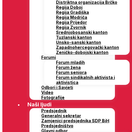
Distriktna organizacija Brčko
Regija Doboj
Regija Gradiška
Regija Modriča
Regija Prijedor
Regija Zvornik
Srednjobosanski kanton
Tuzlanski kanton
Unsko-sanski kanton
Zapadnohercegovački kanton
Zeničko-dobojski kanton
Forumi
Forum mladih
Forum žena
Forum seniora
Forum sindikalnih aktivista i
aktivistica
Odbori i Savjeti
Video
Fotografije
Naši ljudi
Predsjednik
Generalni sekretar
Zamjenici predsjednika SDP BiH
Predsjedništvo
Glavni odbor