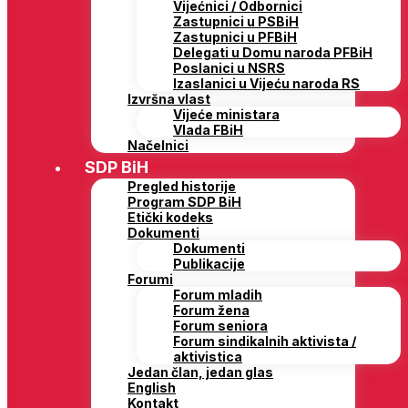
Vijećnici / Odbornici
Zastupnici u PSBiH
Zastupnici u PFBiH
Delegati u Domu naroda PFBiH
Poslanici u NSRS
Izaslanici u Vijeću naroda RS
Izvršna vlast
Vijeće ministara
Vlada FBiH
Načelnici
SDP BiH
Pregled historije
Program SDP BiH
Etički kodeks
Dokumenti
Dokumenti
Publikacije
Forumi
Forum mladih
Forum žena
Forum seniora
Forum sindikalnih aktivista /
aktivistica
Jedan član, jedan glas
English
Kontakt