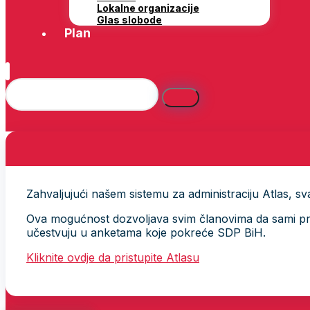
Lokalne organizacije
Glas slobode
Plan
Zahvaljujući našem sistemu za administraciju Atlas, svak
Ova mogućnost dozvoljava svim članovima da sami provj
učestvuju u anketama koje pokreće SDP BiH.
Kliknite ovdje da pristupite Atlasu