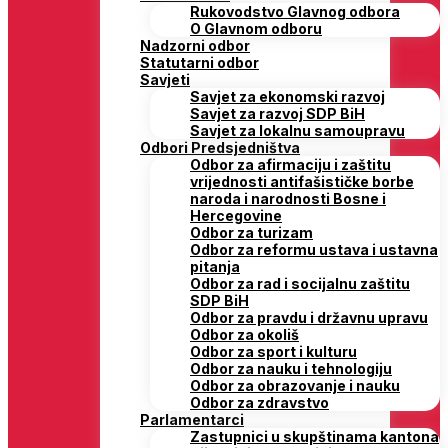
Rukovodstvo Glavnog odbora
O Glavnom odboru
Nadzorni odbor
Statutarni odbor
Savjeti
Savjet za ekonomski razvoj
Savjet za razvoj SDP BiH
Savjet za lokalnu samoupravu
Odbori Predsjedništva
Odbor za afirmaciju i zaštitu
vrijednosti antifašističke borbe
naroda i narodnosti Bosne i
Hercegovine
Odbor za turizam
Odbor za reformu ustava i ustavna
pitanja
Odbor za rad i socijalnu zaštitu
SDP BiH
Odbor za pravdu i državnu upravu
Odbor za okoliš
Odbor za sport i kulturu
Odbor za nauku i tehnologiju
Odbor za obrazovanje i nauku
Odbor za zdravstvo
Parlamentarci
Zastupnici u skupštinama kantona