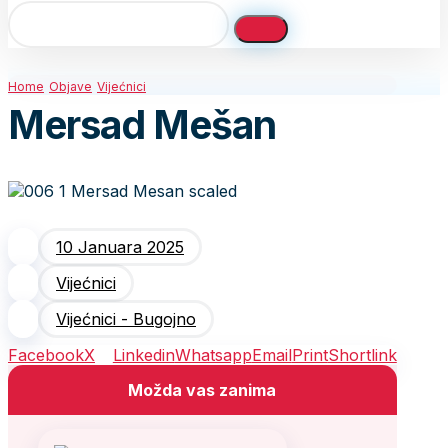
Home
Objave
Vijećnici
Mersad Mešan
10 Januara 2025
Vijećnici
Vijećnici - Bugojno
Facebook
X
Linkedin
Whatsapp
Email
Print
Shortlink
Možda vas zanima