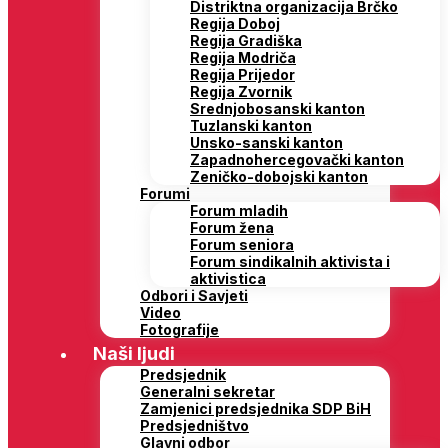
Distriktna organizacija Brčko
Regija Doboj
Regija Gradiška
Regija Modriča
Regija Prijedor
Regija Zvornik
Srednjobosanski kanton
Tuzlanski kanton
Unsko-sanski kanton
Zapadnohercegovački kanton
Zeničko-dobojski kanton
Forumi
Forum mladih
Forum žena
Forum seniora
Forum sindikalnih aktivista i
aktivistica
Odbori i Savjeti
Video
Fotografije
Naši ljudi
Predsjednik
Generalni sekretar
Zamjenici predsjednika SDP BiH
Predsjedništvo
Glavni odbor