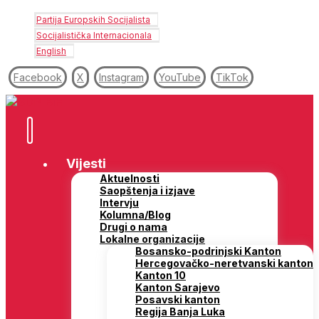
Partija Europskih Socijalista
Socijalistička Internacionala
English
Facebook
X
Instagram
YouTube
TikTok
Vijesti
Aktuelnosti
Saopštenja i izjave
Intervju
Kolumna/Blog
Drugi o nama
Lokalne organizacije
Bosansko-podrinjski Kanton
Hercegovačko-neretvanski kanton
Kanton 10
Kanton Sarajevo
Posavski kanton
Regija Banja Luka