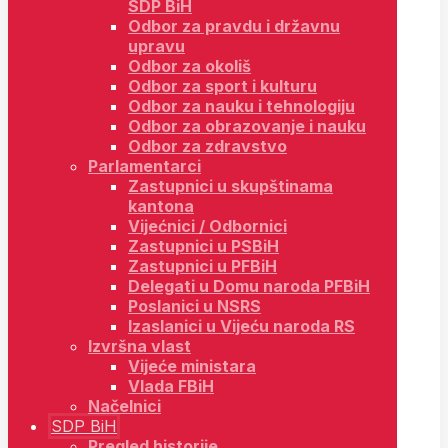
SDP BiH
Odbor za pravdu i državnu
upravu
Odbor za okoliš
Odbor za sport i kulturu
Odbor za nauku i tehnologiju
Odbor za obrazovanje i nauku
Odbor za zdravstvo
Parlamentarci
Zastupnici u skupštinama
kantona
Vijećnici / Odbornici
Zastupnici u PSBiH
Zastupnici u PFBiH
Delegati u Domu naroda PFBiH
Poslanici u NSRS
Izaslanici u Vijeću naroda RS
Izvršna vlast
Vijeće ministara
Vlada FBiH
Načelnici
SDP BiH
Pregled historije