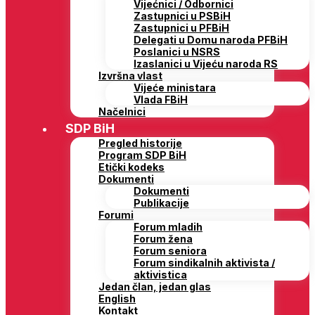
Vijećnici / Odbornici
Zastupnici u PSBiH
Zastupnici u PFBiH
Delegati u Domu naroda PFBiH
Poslanici u NSRS
Izaslanici u Vijeću naroda RS
Izvršna vlast
Vijeće ministara
Vlada FBiH
Načelnici
SDP BiH
Pregled historije
Program SDP BiH
Etički kodeks
Dokumenti
Dokumenti
Publikacije
Forumi
Forum mladih
Forum žena
Forum seniora
Forum sindikalnih aktivista /
aktivistica
Jedan član, jedan glas
English
Kontakt