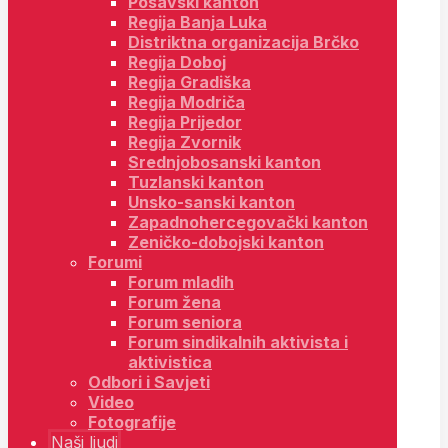
Posavski kanton
Regija Banja Luka
Distriktna organizacija Brčko
Regija Doboj
Regija Gradiška
Regija Modriča
Regija Prijedor
Regija Zvornik
Srednjobosanski kanton
Tuzlanski kanton
Unsko-sanski kanton
Zapadnohercegovački kanton
Zeničko-dobojski kanton
Forumi
Forum mladih
Forum žena
Forum seniora
Forum sindikalnih aktivista i
aktivistica
Odbori i Savjeti
Video
Fotografije
Naši ljudi