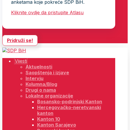
anketama koje pokreće SDP BiH.
Kliknite ovdje da pristupite Atlasu
Pridruži se!
Vijesti
Aktuelnosti
Saopštenja i izjave
Intervju
Kolumna/Blog
Drugi o nama
Lokalne organizacije
Bosansko-podrinjski Kanton
Hercegovačko-neretvanski
kanton
Kanton 10
Kanton Sarajevo