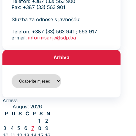
Telefon: +387 (33) 563 900
Fax: +387 (33) 563 901
Služba za odnose s javnošću:
Telefon: +387 (33) 563 941 ; 563 917
e-mail:
informisanje@sdp.ba
Arhiva
Arhiva
Arhiva
August 2026
P
U
S
Č
P
S
N
1
2
3
4
5
6
7
8
9
10
11
12
13
14
15
16