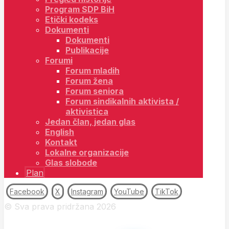
Program SDP BiH
Etički kodeks
Dokumenti
Dokumenti
Publikacije
Forumi
Forum mladih
Forum žena
Forum seniora
Forum sindikalnih aktivista /
aktivistica
Jedan član, jedan glas
English
Kontakt
Lokalne organizacije
Glas slobode
Plan
Facebook
X
Instagram
YouTube
TikTok
© Sva prava pridržana 2026