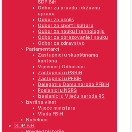
SDP BiH
Odbor za pravdu i državnu
upravu
Odbor za okoliš
Odbor za sport i kulturu
Odbor za nauku i tehnologiju
Odbor za obrazovanje i nauku
Odbor za zdravstvo
Parlamentarci
Zastupnici u skupštinama
kantona
Vijećnici / Odbornici
Zastupnici u PSBiH
Zastupnici u PFBiH
Delegati u Domu naroda PFBiH
Poslanici u NSRS
Izaslanici u Vijeću naroda RS
Izvršna vlast
Vijeće ministara
Vlada FBiH
Načelnici
SDP BiH
Pregled historije