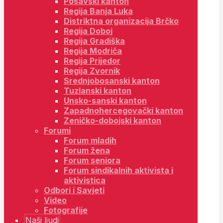
Posavski kanton
Regija Banja Luka
Distriktna organizacija Brčko
Regija Doboj
Regija Gradiška
Regija Modriča
Regija Prijedor
Regija Zvornik
Srednjobosanski kanton
Tuzlanski kanton
Unsko-sanski kanton
Zapadnohercegovački kanton
Zeničko-dobojski kanton
Forumi
Forum mladih
Forum žena
Forum seniora
Forum sindikalnih aktivista i
aktivistica
Odbori i Savjeti
Video
Fotografije
Naši ljudi