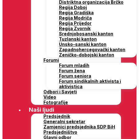
Distriktna organizacija Brčko
Regija Doboj
Regija Gradiška
Regija Modriča
Regija Prijedor
Regija Zvornik
Srednjobosanski kanton
Tuzlanski kanton
Unsko-sanski kanton
Zapadnohercegovački kanton
Zeničko-dobojski kanton
Forumi
Forum mladih
Forum žena
Forum seniora
Forum sindikalnih aktivista i
aktivistica
Odbori i Savjeti
Video
Fotografije
Naši ljudi
Predsjednik
Generalni sekretar
Zamjenici predsjednika SDP BiH
Predsjedništvo
Glavni odbor