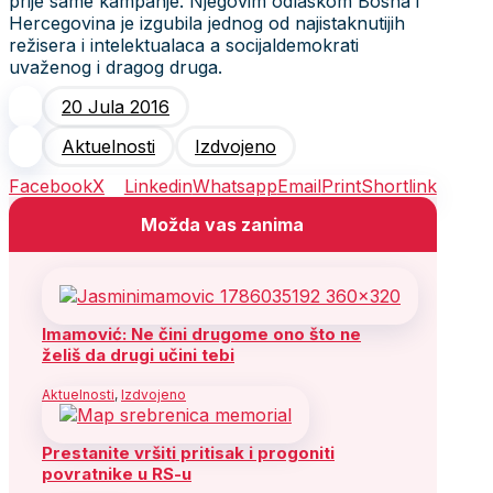
prije same kampanje. Njegovim odlaskom Bosna i
Hercegovina je izgubila jednog od najistaknutijih
režisera i intelektualaca a socijaldemokrati
uvaženog i dragog druga.
20 Jula 2016
Aktuelnosti
Izdvojeno
Facebook
X
Linkedin
Whatsapp
Email
Print
Shortlink
Možda vas zanima
Imamović: Ne čini drugome ono što ne
želiš da drugi učini tebi
Aktuelnosti
,
Izdvojeno
Prestanite vršiti pritisak i progoniti
povratnike u RS-u