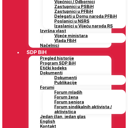
Vijećnici / Odbornici
Zastupnici u PSBiH
Zastupnici u PFBiH
Delegati u Domu naroda PFBiH
Poslanici u NSRS
Izaslanici u Vijeću naroda RS
Izvršna vlast
Vijeće ministara
Vlada FBiH
Načelnici
SDP BiH
Pregled historije
Program SDP BiH
Etički kodeks
Dokumenti
Dokumenti
Publikacije
Forumi
Forum mladih
Forum žena
Forum seniora
Forum sindikalnih aktivista /
aktivistica
Jedan član, jedan glas
English
Kontakt