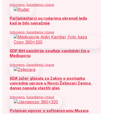
Izdvojeno
,
Saopštenja i izjave
Parlamentarci su rudarima okrenuli leđa
kad je bilo najvažnije
Izdvojeno
,
Saopštenja i izjave
SDP BiH najoštrije osuđuje vandalski čin u
Međugorju
Izdvojeno
,
Saopštenja i izjave
SDA jučer glasala za Zakon o postupku
vanredne uprave u Novoj Željezari Zenica,
danas napada vlastiti glas
Izdvojeno
,
Saopštenja i izjave
Potpisan ugovor o sufinansiranju Muzeja