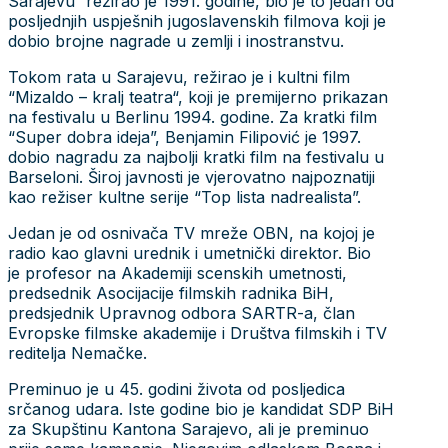
Sarajevu“ režirao je 1991. godine, bio je to jedan od
posljednjih uspješnih jugoslavenskih filmova koji je
dobio brojne nagrade u zemlji i inostranstvu.
Tokom rata u Sarajevu, režirao je i kultni film
“Mizaldo – kralj teatra“, koji je premijerno prikazan
na festivalu u Berlinu 1994. godine. Za kratki film
“Super dobra ideja”, Benjamin Filipović je 1997.
dobio nagradu za najbolji kratki film na festivalu u
Barseloni. Široj javnosti je vjerovatno najpoznatiji
kao režiser kultne serije “Top lista nadrealista”.
Jedan je od osnivača TV mreže OBN, na kojoj je
radio kao glavni urednik i umetnički direktor. Bio
je profesor na Akademiji scenskih umetnosti,
predsednik Asocijacije filmskih radnika BiH,
predsjednik Upravnog odbora SARTR-a, član
Evropske filmske akademije i Društva filmskih i TV
reditelja Nemačke.
Preminuo je u 45. godini života od posljedica
srčanog udara. Iste godine bio je kandidat SDP BiH
za Skupštinu Kantona Sarajevo, ali je preminuo