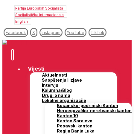
Partija Europskih Socijalista
Socijalistička Internacionala
English
Facebook
X
Instagram
YouTube
TikTok
Vijesti
Aktuelnosti
Saopštenja i izjave
Intervju
Kolumna/Blog
Drugi o nama
Lokalne organizacije
Bosansko-podrinjski Kanton
Hercegovačko-neretvanski kanton
Kanton 10
Kanton Sarajevo
Posavski kanton
Regija Banja Luka