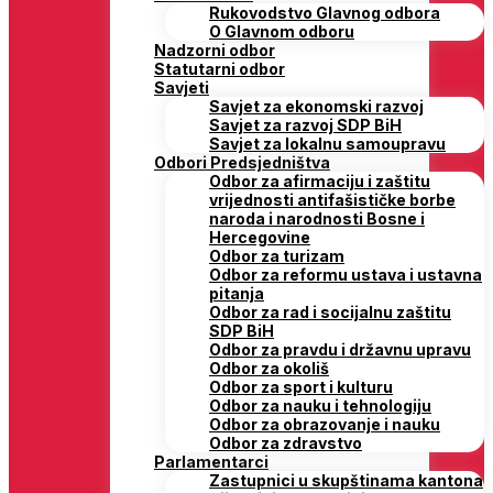
Rukovodstvo Glavnog odbora
O Glavnom odboru
Nadzorni odbor
Statutarni odbor
Savjeti
Savjet za ekonomski razvoj
Savjet za razvoj SDP BiH
Savjet za lokalnu samoupravu
Odbori Predsjedništva
Odbor za afirmaciju i zaštitu
vrijednosti antifašističke borbe
naroda i narodnosti Bosne i
Hercegovine
Odbor za turizam
Odbor za reformu ustava i ustavna
pitanja
Odbor za rad i socijalnu zaštitu
SDP BiH
Odbor za pravdu i državnu upravu
Odbor za okoliš
Odbor za sport i kulturu
Odbor za nauku i tehnologiju
Odbor za obrazovanje i nauku
Odbor za zdravstvo
Parlamentarci
Zastupnici u skupštinama kantona