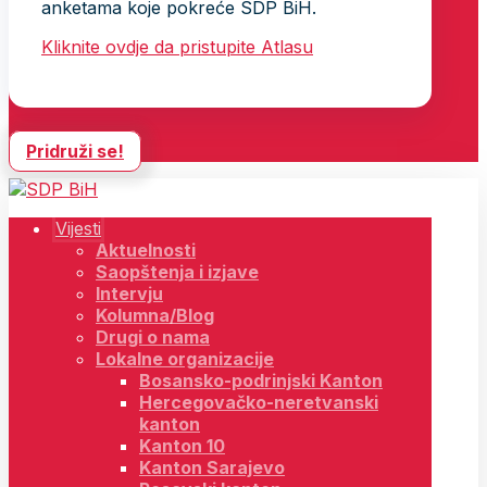
anketama koje pokreće SDP BiH.
Kliknite ovdje da pristupite Atlasu
Pridruži se!
Vijesti
Aktuelnosti
Saopštenja i izjave
Intervju
Kolumna/Blog
Drugi o nama
Lokalne organizacije
Bosansko-podrinjski Kanton
Hercegovačko-neretvanski
kanton
Kanton 10
Kanton Sarajevo