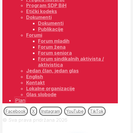
Program SDP BiH
Etički kodeks
Dokumenti
Dokumenti
Publikacije
Forumi
Forum mladih
Forum žena
Forum seniora
Forum sindikalnih aktivista /
aktivistica
Jedan član, jedan glas
English
Kontakt
Lokalne organizacije
Glas slobode
Plan
Facebook
X
Instagram
YouTube
TikTok
© Sva prava pridržana 2026