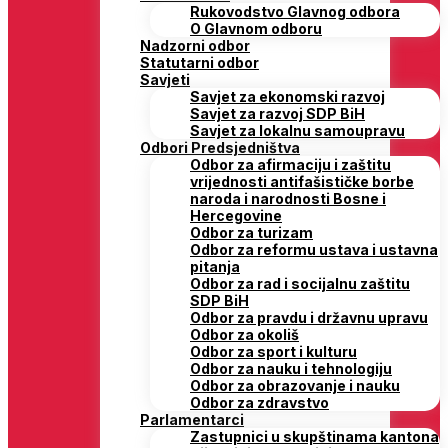
Rukovodstvo Glavnog odbora
O Glavnom odboru
Nadzorni odbor
Statutarni odbor
Savjeti
Savjet za ekonomski razvoj
Savjet za razvoj SDP BiH
Savjet za lokalnu samoupravu
Odbori Predsjedništva
Odbor za afirmaciju i zaštitu
vrijednosti antifašističke borbe
naroda i narodnosti Bosne i
Hercegovine
Odbor za turizam
Odbor za reformu ustava i ustavna
pitanja
Odbor za rad i socijalnu zaštitu
SDP BiH
Odbor za pravdu i državnu upravu
Odbor za okoliš
Odbor za sport i kulturu
Odbor za nauku i tehnologiju
Odbor za obrazovanje i nauku
Odbor za zdravstvo
Parlamentarci
Zastupnici u skupštinama kantona