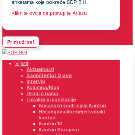
anketama koje pokreće SDP BiH.
Kliknite ovdje da pristupite Atlasu
Pridruži se!
Vijesti
Aktuelnosti
Saopštenja i izjave
Intervju
Kolumna/Blog
Drugi o nama
Lokalne organizacije
Bosansko-podrinjski Kanton
Hercegovačko-neretvanski
kanton
Kanton 10
Kanton Sarajevo