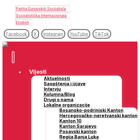
Partija Europskih Socijalista
Socijalistička Internacionala
English
Facebook
X
Instagram
YouTube
TikTok
Vijesti
Aktuelnosti
Saopštenja i izjave
Intervju
Kolumna/Blog
Drugi o nama
Lokalne organizacije
Bosansko-podrinjski Kanton
Hercegovačko-neretvanski kanton
Kanton 10
Kanton Sarajevo
Posavski kanton
Regija Banja Luka