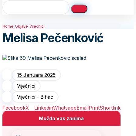
Home
Objave
Vijećnici
Melisa Pečenković
15 Januara 2025
Vijećnici
Vijećnici - Bihać
Facebook
X
Linkedin
Whatsapp
Email
Print
Shortlink
Možda vas zanima