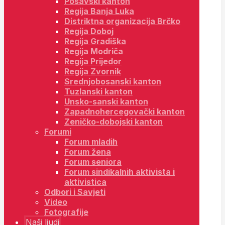
Posavski kanton
Regija Banja Luka
Distriktna organizacija Brčko
Regija Doboj
Regija Gradiška
Regija Modriča
Regija Prijedor
Regija Zvornik
Srednjobosanski kanton
Tuzlanski kanton
Unsko-sanski kanton
Zapadnohercegovački kanton
Zeničko-dobojski kanton
Forumi
Forum mladih
Forum žena
Forum seniora
Forum sindikalnih aktivista i
aktivistica
Odbori i Savjeti
Video
Fotografije
Naši ljudi