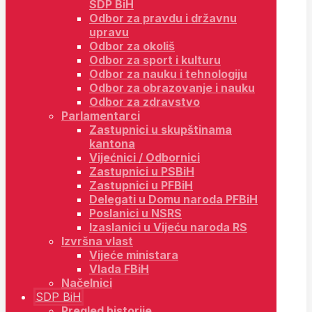
SDP BiH
Odbor za pravdu i državnu
upravu
Odbor za okoliš
Odbor za sport i kulturu
Odbor za nauku i tehnologiju
Odbor za obrazovanje i nauku
Odbor za zdravstvo
Parlamentarci
Zastupnici u skupštinama
kantona
Vijećnici / Odbornici
Zastupnici u PSBiH
Zastupnici u PFBiH
Delegati u Domu naroda PFBiH
Poslanici u NSRS
Izaslanici u Vijeću naroda RS
Izvršna vlast
Vijeće ministara
Vlada FBiH
Načelnici
SDP BiH
Pregled historije