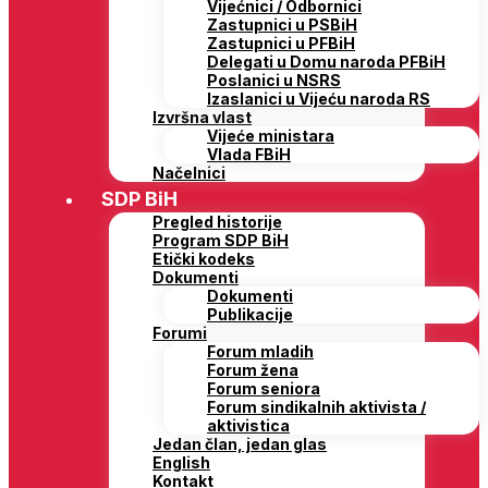
Vijećnici / Odbornici
Zastupnici u PSBiH
Zastupnici u PFBiH
Delegati u Domu naroda PFBiH
Poslanici u NSRS
Izaslanici u Vijeću naroda RS
Izvršna vlast
Vijeće ministara
Vlada FBiH
Načelnici
SDP BiH
Pregled historije
Program SDP BiH
Etički kodeks
Dokumenti
Dokumenti
Publikacije
Forumi
Forum mladih
Forum žena
Forum seniora
Forum sindikalnih aktivista /
aktivistica
Jedan član, jedan glas
English
Kontakt