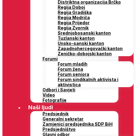
Distriktna organizacija Brčko
Regija Doboj
Regija Gradiška
Regija Modriča
Regija Prijedor
Regija Zvornik
Srednjobosanski kanton
Tuzlanski kanton
Unsko-sanski kanton
Zapadnohercegovački kanton
Zeničko-dobojski kanton
Forumi
Forum mladih
Forum žena
Forum seniora
Forum sindikalnih aktivista i
aktivistica
Odbori i Savjeti
Video
Fotografije
Naši ljudi
Predsjednik
Generalni sekretar
Zamjenici predsjednika SDP BiH
Predsjedništvo
Glavni odbor