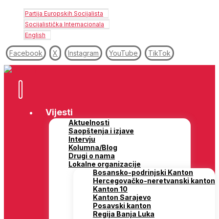
Partija Europskih Socijalista
Socijalistička Internacionala
English
Facebook
X
Instagram
YouTube
TikTok
Vijesti
Aktuelnosti
Saopštenja i izjave
Intervju
Kolumna/Blog
Drugi o nama
Lokalne organizacije
Bosansko-podrinjski Kanton
Hercegovačko-neretvanski kanton
Kanton 10
Kanton Sarajevo
Posavski kanton
Regija Banja Luka