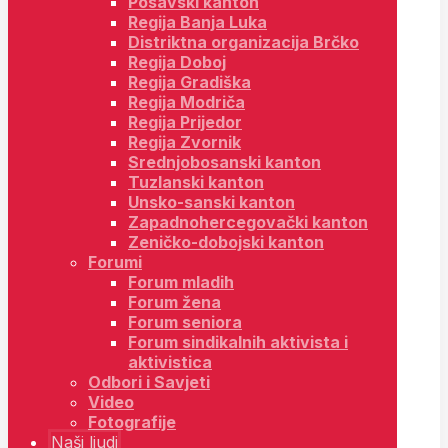
Posavski kanton
Regija Banja Luka
Distriktna organizacija Brčko
Regija Doboj
Regija Gradiška
Regija Modriča
Regija Prijedor
Regija Zvornik
Srednjobosanski kanton
Tuzlanski kanton
Unsko-sanski kanton
Zapadnohercegovački kanton
Zeničko-dobojski kanton
Forumi
Forum mladih
Forum žena
Forum seniora
Forum sindikalnih aktivista i
aktivistica
Odbori i Savjeti
Video
Fotografije
Naši ljudi