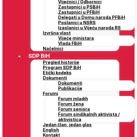
Vijećnici / Odbornici
Zastupnici u PSBiH
Zastupnici u PFBiH
Delegati u Domu naroda PFBiH
Poslanici u NSRS
Izaslanici u Vijeću naroda RS
Izvršna vlast
Vijeće ministara
Vlada FBiH
Načelnici
SDP BiH
Pregled historije
Program SDP BiH
Etički kodeks
Dokumenti
Dokumenti
Publikacije
Forumi
Forum mladih
Forum žena
Forum seniora
Forum sindikalnih aktivista /
aktivistica
Jedan član, jedan glas
English
Kontakt