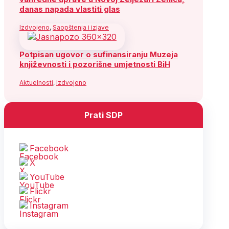
danas napada vlastiti glas
Izdvojeno
,
Saopštenja i izjave
Potpisan ugovor o sufinansiranju Muzeja
književnosti i pozorišne umjetnosti BiH
Aktuelnosti
,
Izdvojeno
Prati SDP
Facebook
X
YouTube
Flickr
Instagram