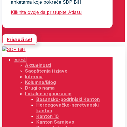
anketama koje pokreće SDP BiH.
Kliknite ovdje da pristupite Atlasu
Pridruži se!
Vijesti
Aktuelnosti
Saopštenja i izjave
Intervju
Kolumna/Blog
Drugi o nama
Lokalne organizacije
Bosansko-podrinjski Kanton
Hercegovačko-neretvanski
kanton
Kanton 10
Kanton Sarajevo