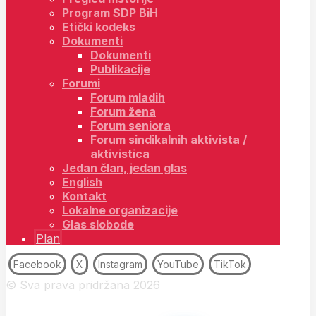
Program SDP BiH
Etički kodeks
Dokumenti
Dokumenti
Publikacije
Forumi
Forum mladih
Forum žena
Forum seniora
Forum sindikalnih aktivista /
aktivistica
Jedan član, jedan glas
English
Kontakt
Lokalne organizacije
Glas slobode
Plan
Facebook
X
Instagram
YouTube
TikTok
© Sva prava pridržana 2026