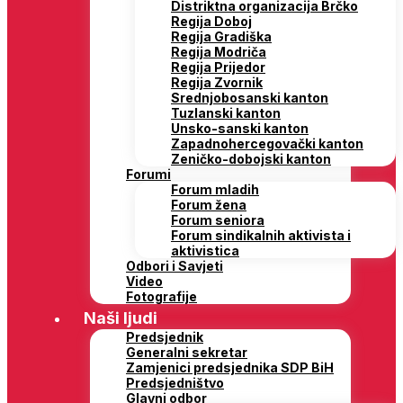
Distriktna organizacija Brčko
Regija Doboj
Regija Gradiška
Regija Modriča
Regija Prijedor
Regija Zvornik
Srednjobosanski kanton
Tuzlanski kanton
Unsko-sanski kanton
Zapadnohercegovački kanton
Zeničko-dobojski kanton
Forumi
Forum mladih
Forum žena
Forum seniora
Forum sindikalnih aktivista i
aktivistica
Odbori i Savjeti
Video
Fotografije
Naši ljudi
Predsjednik
Generalni sekretar
Zamjenici predsjednika SDP BiH
Predsjedništvo
Glavni odbor