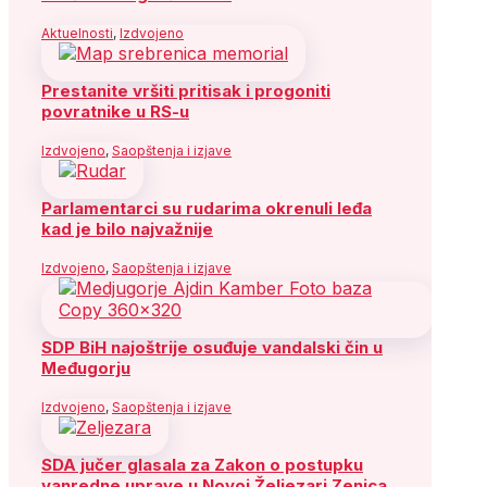
Aktuelnosti
,
Izdvojeno
Prestanite vršiti pritisak i progoniti
povratnike u RS-u
Izdvojeno
,
Saopštenja i izjave
Parlamentarci su rudarima okrenuli leđa
kad je bilo najvažnije
Izdvojeno
,
Saopštenja i izjave
SDP BiH najoštrije osuđuje vandalski čin u
Međugorju
Izdvojeno
,
Saopštenja i izjave
SDA jučer glasala za Zakon o postupku
vanredne uprave u Novoj Željezari Zenica,