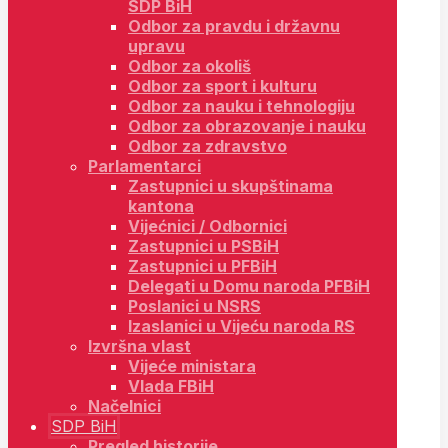
SDP BiH
Odbor za pravdu i državnu
upravu
Odbor za okoliš
Odbor za sport i kulturu
Odbor za nauku i tehnologiju
Odbor za obrazovanje i nauku
Odbor za zdravstvo
Parlamentarci
Zastupnici u skupštinama
kantona
Vijećnici / Odbornici
Zastupnici u PSBiH
Zastupnici u PFBiH
Delegati u Domu naroda PFBiH
Poslanici u NSRS
Izaslanici u Vijeću naroda RS
Izvršna vlast
Vijeće ministara
Vlada FBiH
Načelnici
SDP BiH
Pregled historije