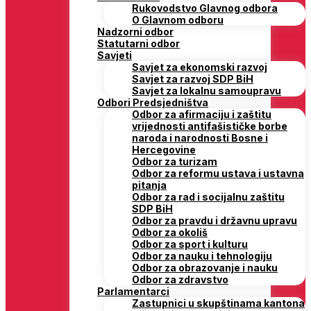
Rukovodstvo Glavnog odbora
O Glavnom odboru
Nadzorni odbor
Statutarni odbor
Savjeti
Savjet za ekonomski razvoj
Savjet za razvoj SDP BiH
Savjet za lokalnu samoupravu
Odbori Predsjedništva
Odbor za afirmaciju i zaštitu
vrijednosti antifašističke borbe
naroda i narodnosti Bosne i
Hercegovine
Odbor za turizam
Odbor za reformu ustava i ustavna
pitanja
Odbor za rad i socijalnu zaštitu
SDP BiH
Odbor za pravdu i državnu upravu
Odbor za okoliš
Odbor za sport i kulturu
Odbor za nauku i tehnologiju
Odbor za obrazovanje i nauku
Odbor za zdravstvo
Parlamentarci
Zastupnici u skupštinama kantona