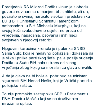
Predsjednik RS Milorad Dodik ukinuo je slobodu
govora novinarima u manjem bh. entitetu, ali on,
poznato je svima, naročito visokom predstavniku
EU u BiH Christianu Schmidtu i američkom
ambasadoru u BiH Michaelu Murphyju, koji na
svojoj koži svakodnevno osjete, ne preza od
vrijeđenja, napadanja, psovanja i inih riječi
svojstvenih njegovoj retorici.
Njegovim koracima krenula je i pulenka SNSD
Sanja Vulić koja je nedavno pokazala i dokazala da
je slika i prilika partijskog šefa, pa je poslije suđenja
Dodiku u Sudu BiH pala u trans od silnog
vrijeđanja zbog kojeg se morala i za glavu uhvatiti.
A da je glava ne bi boljela, pobrinuo se ministar
sigurnosti BiH Nenad Nešić, koji je Vulićki ponudio
policijsku zaštitu.
To nije promaklo zastupniku SDP u Parlamentu
FBiH Damiru Mašiću koji se na društvenim
mrežama upitao: