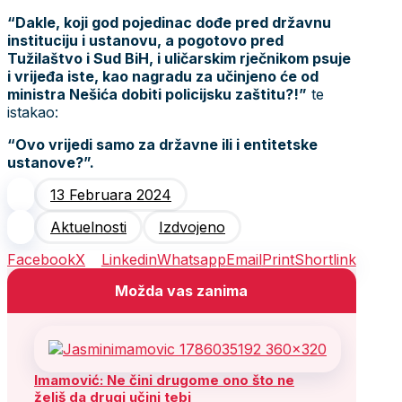
“Dakle, koji god pojedinac dođe pred državnu
instituciju i ustanovu, a pogotovo pred
Tužilaštvo i Sud BiH, i uličarskim rječnikom psuje
i vrijeđa iste, kao nagradu za učinjeno će od
ministra Nešića dobiti policijsku zaštitu?!”
te
istakao:
“Ovo vrijedi samo za državne ili i entitetske
ustanove?”.
13 Februara 2024
Aktuelnosti
Izdvojeno
Facebook
X
Linkedin
Whatsapp
Email
Print
Shortlink
Možda vas zanima
Imamović: Ne čini drugome ono što ne
želiš da drugi učini tebi