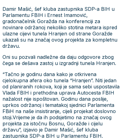
Damir Mašić, šef kluba zastupnika SDP-a BIH u
Parlamentu FBIH i Ernest Imamović,
gradonačelnik Goražda na konferenciji za
novinare održanoj nekoliko stotina metara ispred
ulazne cijevi tunela Hranjen od strane Goražde
ukazali su na značaj ovog projekta za kompletnu
državu.
Oni su pozvali nadležne da daju odgovore zbog
čega se dešava zastoj u izgradnji tunela Hranjen.
“Tačno je godinu dana kako je otkrivena
cjelokupna afera oko tunela “Hranjen”. Niti jedan
od planiranih rokova, koji je sama sebi uspostavila
Vlada FBIH i prethodna uprava Autocesta FBIH
nažalost nije ispoštovan. Godinu dana poslije,
uprkos održanoj i tematakoj sjednici Parlamenta
FBiH na naše insistiranje, cijeli projekat doslovno
stoji.Vrijeme je da ih podsjetimo na značaj ovog
projekta za istočnu Bosnu, Goražde i cijelu
državu”, izjavio je Damir Mašić, šef kluba
zastupnika SDP-a BIH u Parlamentu FBIH.