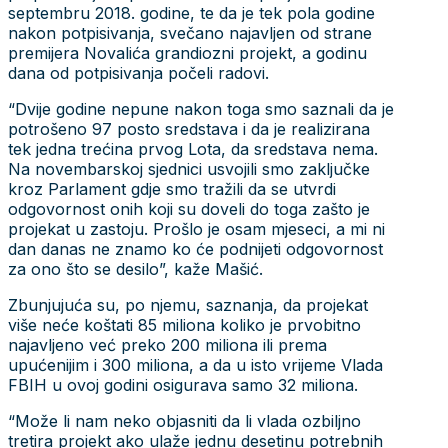
septembru 2018. godine, te da je tek pola godine
nakon potpisivanja, svečano najavljen od strane
premijera Novalića grandiozni projekt, a godinu
dana od potpisivanja počeli radovi.
“Dvije godine nepune nakon toga smo saznali da je
potrošeno 97 posto sredstava i da je realizirana
tek jedna trećina prvog Lota, da sredstava nema.
Na novembarskoj sjednici usvojili smo zaključke
kroz Parlament gdje smo tražili da se utvrdi
odgovornost onih koji su doveli do toga zašto je
projekat u zastoju. Prošlo je osam mjeseci, a mi ni
dan danas ne znamo ko će podnijeti odgovornost
za ono što se desilo”, kaže Mašić.
Zbunjujuća su, po njemu, saznanja, da projekat
više neće koštati 85 miliona koliko je prvobitno
najavljeno već preko 200 miliona ili prema
upućenijim i 300 miliona, a da u isto vrijeme Vlada
FBIH u ovoj godini osigurava samo 32 miliona.
“Može li nam neko objasniti da li vlada ozbiljno
tretira projekt ako ulaže jednu desetinu potrebnih