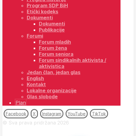
Program SDP BiH
Etički kodeks
Dokumenti
Dokumenti
Publikacije
Forumi
Forum mladih
Forum žena
Forum seniora
Forum sindikalnih aktivista /
aktivistica
Jedan član, jedan glas
English
Kontakt
Lokalne organizacije
Glas slobode
Plan
Facebook
X
Instagram
YouTube
TikTok
© Sva prava pridržana 2026