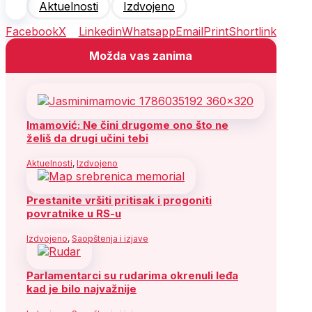
Aktuelnosti
Izdvojeno
Facebook
X
Linkedin
Whatsapp
Email
Print
Shortlink
Možda vas zanima
Imamović: Ne čini drugome ono što ne
želiš da drugi učini tebi
Aktuelnosti
,
Izdvojeno
Prestanite vršiti pritisak i progoniti
povratnike u RS-u
Izdvojeno
,
Saopštenja i izjave
Parlamentarci su rudarima okrenuli leđa
kad je bilo najvažnije