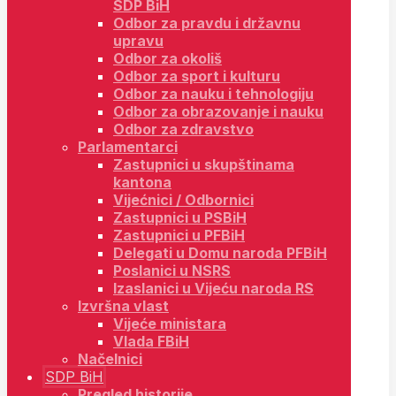
SDP BiH
Odbor za pravdu i državnu
upravu
Odbor za okoliš
Odbor za sport i kulturu
Odbor za nauku i tehnologiju
Odbor za obrazovanje i nauku
Odbor za zdravstvo
Parlamentarci
Zastupnici u skupštinama
kantona
Vijećnici / Odbornici
Zastupnici u PSBiH
Zastupnici u PFBiH
Delegati u Domu naroda PFBiH
Poslanici u NSRS
Izaslanici u Vijeću naroda RS
Izvršna vlast
Vijeće ministara
Vlada FBiH
Načelnici
SDP BiH
Pregled historije