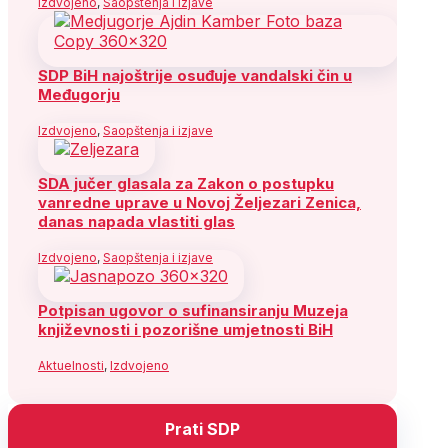
Izdvojeno
,
Saopštenja i izjave
SDP BiH najoštrije osuđuje vandalski čin u
Međugorju
Izdvojeno
,
Saopštenja i izjave
SDA jučer glasala za Zakon o postupku
vanredne uprave u Novoj Željezari Zenica,
danas napada vlastiti glas
Izdvojeno
,
Saopštenja i izjave
Potpisan ugovor o sufinansiranju Muzeja
književnosti i pozorišne umjetnosti BiH
Aktuelnosti
,
Izdvojeno
Prati SDP