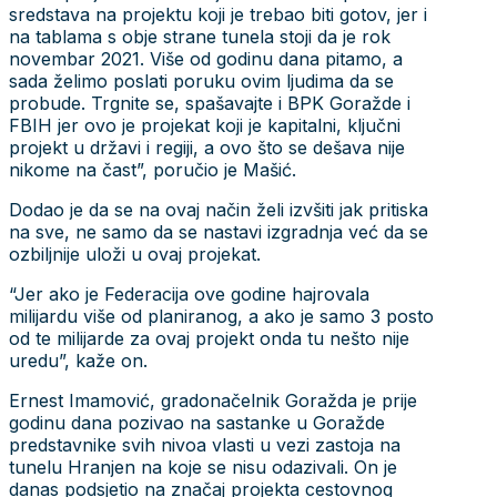
sredstava na projektu koji je trebao biti gotov, jer i
na tablama s obje strane tunela stoji da je rok
novembar 2021. Više od godinu dana pitamo, a
sada želimo poslati poruku ovim ljudima da se
probude. Trgnite se, spašavajte i BPK Goražde i
FBIH jer ovo je projekat koji je kapitalni, ključni
projekt u državi i regiji, a ovo što se dešava nije
nikome na čast”, poručio je Mašić.
Dodao je da se na ovaj način želi izvšiti jak pritiska
na sve, ne samo da se nastavi izgradnja već da se
ozbiljnije uloži u ovaj projekat.
“Jer ako je Federacija ove godine hajrovala
milijardu više od planiranog, a ako je samo 3 posto
od te milijarde za ovaj projekt onda tu nešto nije
uredu”, kaže on.
Ernest Imamović, gradonačelnik Goražda je prije
godinu dana pozivao na sastanke u Goražde
predstavnike svih nivoa vlasti u vezi zastoja na
tunelu Hranjen na koje se nisu odazivali. On je
danas podsjetio na značaj projekta cestovnog