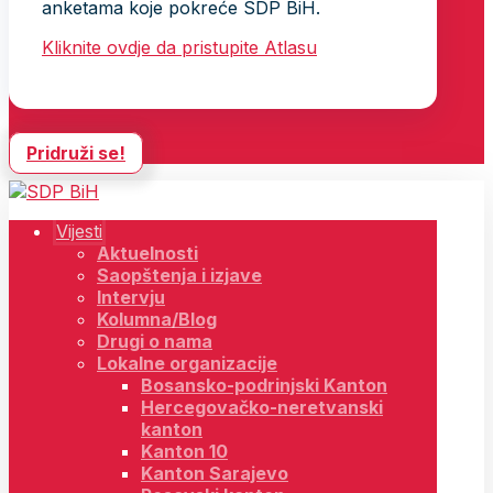
anketama koje pokreće SDP BiH.
Kliknite ovdje da pristupite Atlasu
Pridruži se!
Vijesti
Aktuelnosti
Saopštenja i izjave
Intervju
Kolumna/Blog
Drugi o nama
Lokalne organizacije
Bosansko-podrinjski Kanton
Hercegovačko-neretvanski
kanton
Kanton 10
Kanton Sarajevo