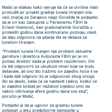
Mašić je istakao kako vjeruje da će se izvršna vlast
probuditi jer projekt gradnje tunela Hranjen ima
veći značaj za Sarajevo nego Goražde te podsjetio
da je on kao zastupnik u Parlamentu FBIH te
Ernest Imamović, kao gradonačelnik Goražda u
proteklih godinu dana kontinuirano pozivaju vlasti
da daju odgovore na pitanja šta se dešava sa
tunelom Hranjen.
“Problem tunela Hranjen nije problem aktuelne
garniture i direktora Autocesta FBIH jer je on
postao direktor kada je problem razotkriven. Oni
će biti odgovorni za ubuduće stvari koje se budu
dešavale, ali ono što tražimo svi zajedno hoće li se
i kada dati odgovor ko je odgovoran zbog onoga
što se desilo, kada će se nastaviti radovi, koliko će
to zajedno koštati jer nažalost svjedoci smo da
nakon otkrivanja afere godinu dana sve stoji”,
poručio je Mašić.
Podsjetio je da je ugovor za gradnju tunela
potpisan u jeku predizborne kampanje u