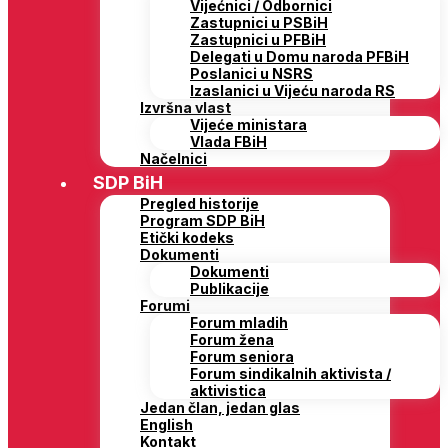
Vijećnici / Odbornici
Zastupnici u PSBiH
Zastupnici u PFBiH
Delegati u Domu naroda PFBiH
Poslanici u NSRS
Izaslanici u Vijeću naroda RS
Izvršna vlast
Vijeće ministara
Vlada FBiH
Načelnici
SDP BiH
Pregled historije
Program SDP BiH
Etički kodeks
Dokumenti
Dokumenti
Publikacije
Forumi
Forum mladih
Forum žena
Forum seniora
Forum sindikalnih aktivista /
aktivistica
Jedan član, jedan glas
English
Kontakt