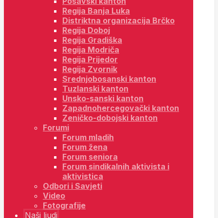
Posavski kanton
Regija Banja Luka
Distriktna organizacija Brčko
Regija Doboj
Regija Gradiška
Regija Modriča
Regija Prijedor
Regija Zvornik
Srednjobosanski kanton
Tuzlanski kanton
Unsko-sanski kanton
Zapadnohercegovački kanton
Zeničko-dobojski kanton
Forumi
Forum mladih
Forum žena
Forum seniora
Forum sindikalnih aktivista i
aktivistica
Odbori i Savjeti
Video
Fotografije
Naši ljudi