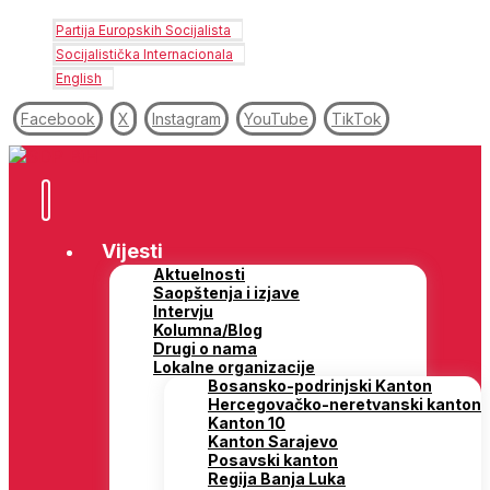
Partija Europskih Socijalista
Socijalistička Internacionala
English
Facebook
X
Instagram
YouTube
TikTok
Vijesti
Aktuelnosti
Saopštenja i izjave
Intervju
Kolumna/Blog
Drugi o nama
Lokalne organizacije
Bosansko-podrinjski Kanton
Hercegovačko-neretvanski kanton
Kanton 10
Kanton Sarajevo
Posavski kanton
Regija Banja Luka