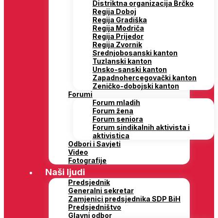
Distriktna organizacija Brčko
Regija Doboj
Regija Gradiška
Regija Modriča
Regija Prijedor
Regija Zvornik
Srednjobosanski kanton
Tuzlanski kanton
Unsko-sanski kanton
Zapadnohercegovački kanton
Zeničko-dobojski kanton
Forumi
Forum mladih
Forum žena
Forum seniora
Forum sindikalnih aktivista i
aktivistica
Odbori i Savjeti
Video
Fotografije
Naši ljudi
Predsjednik
Generalni sekretar
Zamjenici predsjednika SDP BiH
Predsjedništvo
Glavni odbor