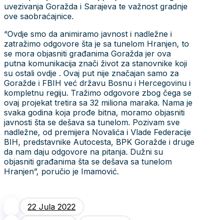
uvezivanja Goražda i Sarajeva te važnost gradnje
ove saobraćajnice.
“Ovdje smo da animiramo javnost i nadležne i
zatražimo odgovore šta je sa tunelom Hranjen, to
se mora objasniti građanima Goražda jer ova
putna komunikacija znači život za stanovnike koji
su ostali ovdje . Ovaj put nije značajan samo za
Goražde i FBIH već državu Bosnu i Hercegovinu i
kompletnu regiju. Tražimo odgovore zbog čega se
ovaj projekat tretira sa 32 miliona maraka. Nama je
svaka godina koja prođe bitna, moramo objasniti
javnosti šta se dešava sa tunelom. Pozivam sve
nadležne, od premijera Novalića i Vlade Federacije
BIH, predstavnike Autocesta, BPK Goražde i druge
da nam daju odgovore na pitanja. Dužni su
objasniti građanima šta se dešava sa tunelom
Hranjen”, poručio je Imamović.
22 Jula 2022