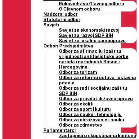
Rukovodstvo Glavnog odbora
O Glavnom odboru
Nadzorni odbor
Statutarni odbor
Savjeti
Savjet za ekonomski razvoj
Savjet za razvoj SDP BiH
Savjet za lokalnu samoupravu
Odbori Predsjedništva
Odbor za afirmaciju i zaštitu
vrijednosti antifašističke borbe
naroda i narodnosti Bosne i
Hercegovine
Odbor za turizam
Odbor za reformu ustava i ustavna
pitanja
Odbor za rad i socijalnu zaštitu
SDP BiH
Odbor za pravdu i državnu upravu
Odbor za okoliš
Odbor za sport i kulturu
Odbor za nauku i tehnologiju
Odbor za obrazovanje i nauku
Odbor za zdravstvo
Parlamentarci
Zastupnici u skupštinama kantona