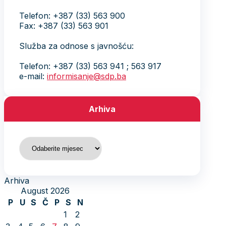
Telefon: +387 (33) 563 900
Fax: +387 (33) 563 901
Služba za odnose s javnošću:
Telefon: +387 (33) 563 941 ; 563 917
e-mail:
informisanje@sdp.ba
Arhiva
Arhiva
Arhiva
August 2026
P
U
S
Č
P
S
N
1
2