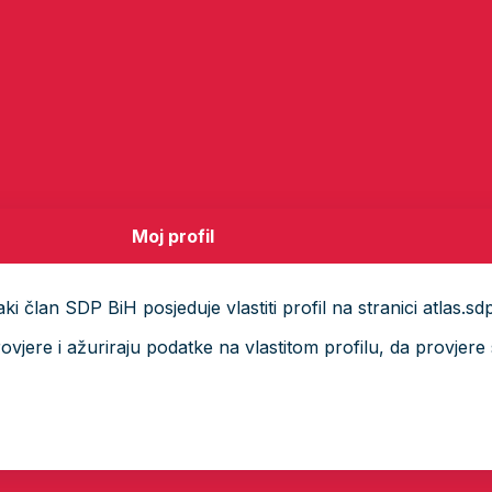
Moj profil
i član SDP BiH posjeduje vlastiti profil na stranici atlas.sd
ere i ažuriraju podatke na vlastitom profilu, da provjere s