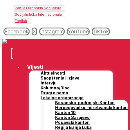
Partija Europskih Socijalista
Socijalistička Internacionala
English
Facebook
X
Instagram
YouTube
TikTok
Vijesti
Aktuelnosti
Saopštenja i izjave
Intervju
Kolumna/Blog
Drugi o nama
Lokalne organizacije
Bosansko-podrinjski Kanton
Hercegovačko-neretvanski kanton
Kanton 10
Kanton Sarajevo
Posavski kanton
Regija Banja Luka