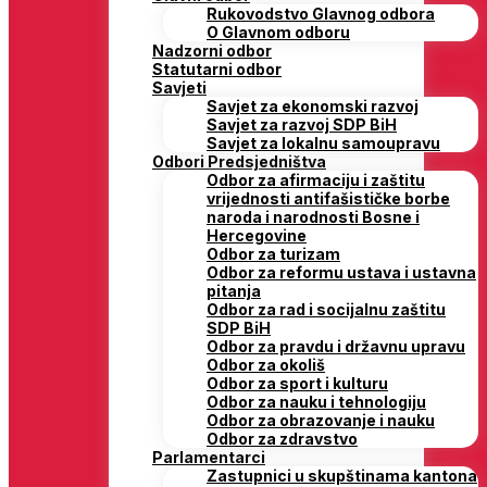
Rukovodstvo Glavnog odbora
O Glavnom odboru
Nadzorni odbor
Statutarni odbor
Savjeti
Savjet za ekonomski razvoj
Savjet za razvoj SDP BiH
Savjet za lokalnu samoupravu
Odbori Predsjedništva
Odbor za afirmaciju i zaštitu
vrijednosti antifašističke borbe
naroda i narodnosti Bosne i
Hercegovine
Odbor za turizam
Odbor za reformu ustava i ustavna
pitanja
Odbor za rad i socijalnu zaštitu
SDP BiH
Odbor za pravdu i državnu upravu
Odbor za okoliš
Odbor za sport i kulturu
Odbor za nauku i tehnologiju
Odbor za obrazovanje i nauku
Odbor za zdravstvo
Parlamentarci
Zastupnici u skupštinama kantona