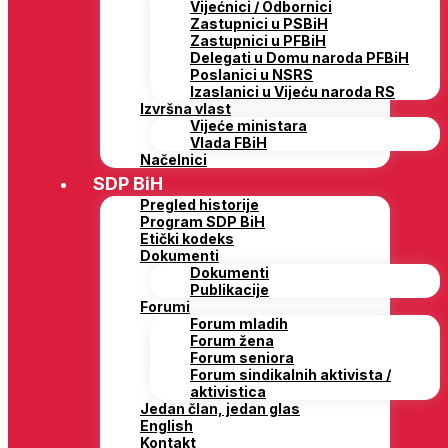
Vijećnici / Odbornici
Zastupnici u PSBiH
Zastupnici u PFBiH
Delegati u Domu naroda PFBiH
Poslanici u NSRS
Izaslanici u Vijeću naroda RS
Izvršna vlast
Vijeće ministara
Vlada FBiH
Načelnici
SDP BiH
Pregled historije
Program SDP BiH
Etički kodeks
Dokumenti
Dokumenti
Publikacije
Forumi
Forum mladih
Forum žena
Forum seniora
Forum sindikalnih aktivista /
aktivistica
Jedan član, jedan glas
English
Kontakt