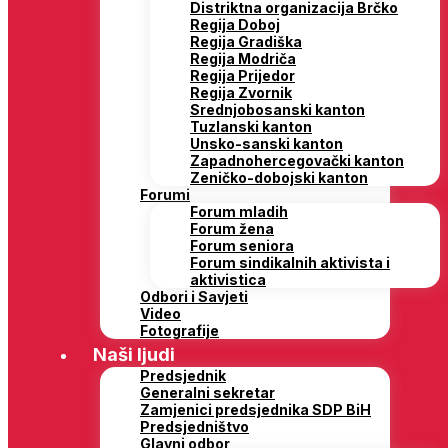
Distriktna organizacija Brčko
Regija Doboj
Regija Gradiška
Regija Modriča
Regija Prijedor
Regija Zvornik
Srednjobosanski kanton
Tuzlanski kanton
Unsko-sanski kanton
Zapadnohercegovački kanton
Zeničko-dobojski kanton
Forumi
Forum mladih
Forum žena
Forum seniora
Forum sindikalnih aktivista i
aktivistica
Odbori i Savjeti
Video
Fotografije
Naši ljudi
Predsjednik
Generalni sekretar
Zamjenici predsjednika SDP BiH
Predsjedništvo
Glavni odbor