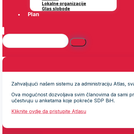
Lokalne organizacije
Glas slobode
Plan
Zahvaljujući našem sistemu za administraciju Atlas, svak
Ova mogućnost dozvoljava svim članovima da sami provj
učestvuju u anketama koje pokreće SDP BiH.
Kliknite ovdje da pristupite Atlasu