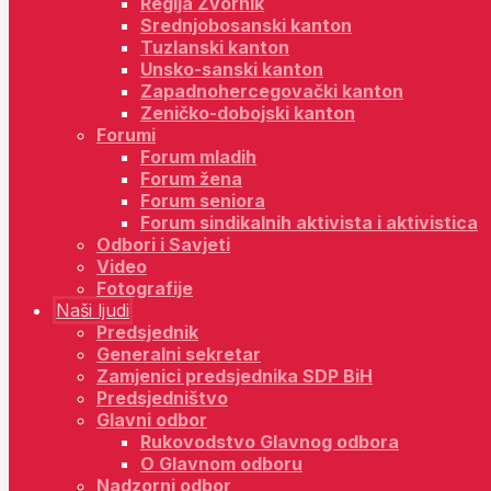
Regija Zvornik
Srednjobosanski kanton
Tuzlanski kanton
Unsko-sanski kanton
Zapadnohercegovački kanton
Zeničko-dobojski kanton
Forumi
Forum mladih
Forum žena
Forum seniora
Forum sindikalnih aktivista i aktivistica
Odbori i Savjeti
Video
Fotografije
Naši ljudi
Predsjednik
Generalni sekretar
Zamjenici predsjednika SDP BiH
Predsjedništvo
Glavni odbor
Rukovodstvo Glavnog odbora
O Glavnom odboru
Nadzorni odbor