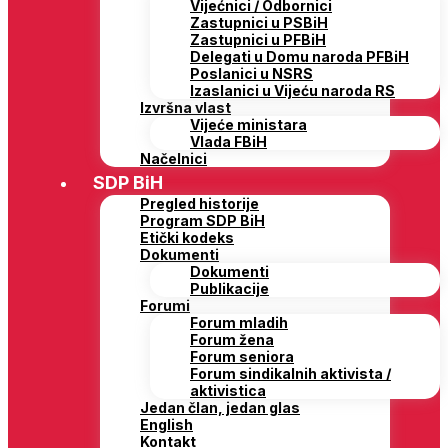
Vijećnici / Odbornici
Zastupnici u PSBiH
Zastupnici u PFBiH
Delegati u Domu naroda PFBiH
Poslanici u NSRS
Izaslanici u Vijeću naroda RS
Izvršna vlast
Vijeće ministara
Vlada FBiH
Načelnici
SDP BiH
Pregled historije
Program SDP BiH
Etički kodeks
Dokumenti
Dokumenti
Publikacije
Forumi
Forum mladih
Forum žena
Forum seniora
Forum sindikalnih aktivista /
aktivistica
Jedan član, jedan glas
English
Kontakt