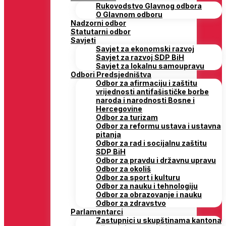
Rukovodstvo Glavnog odbora
O Glavnom odboru
Nadzorni odbor
Statutarni odbor
Savjeti
Savjet za ekonomski razvoj
Savjet za razvoj SDP BiH
Savjet za lokalnu samoupravu
Odbori Predsjedništva
Odbor za afirmaciju i zaštitu
vrijednosti antifašističke borbe
naroda i narodnosti Bosne i
Hercegovine
Odbor za turizam
Odbor za reformu ustava i ustavna
pitanja
Odbor za rad i socijalnu zaštitu
SDP BiH
Odbor za pravdu i državnu upravu
Odbor za okoliš
Odbor za sport i kulturu
Odbor za nauku i tehnologiju
Odbor za obrazovanje i nauku
Odbor za zdravstvo
Parlamentarci
Zastupnici u skupštinama kantona