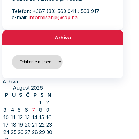
Telefon: +387 (33) 563 941 ; 563 917
e-mail:
informisanje@sdp.ba
Arhiva
Arhiva
Arhiva
August 2026
P
U
S
Č
P
S
N
1
2
3
4
5
6
7
8
9
10
11
12
13
14
15
16
17
18
19
20
21
22
23
24
25
26
27
28
29
30