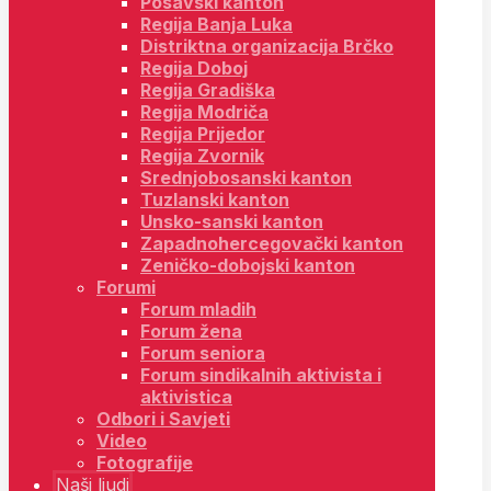
Posavski kanton
Regija Banja Luka
Distriktna organizacija Brčko
Regija Doboj
Regija Gradiška
Regija Modriča
Regija Prijedor
Regija Zvornik
Srednjobosanski kanton
Tuzlanski kanton
Unsko-sanski kanton
Zapadnohercegovački kanton
Zeničko-dobojski kanton
Forumi
Forum mladih
Forum žena
Forum seniora
Forum sindikalnih aktivista i
aktivistica
Odbori i Savjeti
Video
Fotografije
Naši ljudi