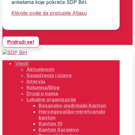
anketama koje pokreće SDP BiH.
Kliknite ovdje da pristupite Atlasu
Pridruži se!
Vijesti
Aktuelnosti
Saopštenja i izjave
Intervju
Kolumna/Blog
Drugi o nama
Lokalne organizacije
Bosansko-podrinjski Kanton
Hercegovačko-neretvanski
kanton
Kanton 10
Kanton Sarajevo