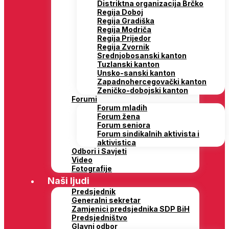
Distriktna organizacija Brčko
Regija Doboj
Regija Gradiška
Regija Modriča
Regija Prijedor
Regija Zvornik
Srednjobosanski kanton
Tuzlanski kanton
Unsko-sanski kanton
Zapadnohercegovački kanton
Zeničko-dobojski kanton
Forumi
Forum mladih
Forum žena
Forum seniora
Forum sindikalnih aktivista i
aktivistica
Odbori i Savjeti
Video
Fotografije
Naši ljudi
Predsjednik
Generalni sekretar
Zamjenici predsjednika SDP BiH
Predsjedništvo
Glavni odbor