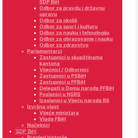
SDP BiH
Odbor za pravdu i državnu
upravu
Odbor za okoliš
Odbor za sport i kulturu
Odbor za nauku i tehnologiju
Odbor za obrazovanje i nauku
Odbor za zdravstvo
Parlamentarci
Zastupnici u skupštinama
kantona
Vijećnici / Odbornici
Zastupnici u PSBiH
Zastupnici u PFBiH
Delegati u Domu naroda PFBiH
Poslanici u NSRS
Izaslanici u Vijeću naroda RS
Izvršna vlast
Vijeće ministara
Vlada FBiH
Načelnici
SDP BiH
Pregled historije