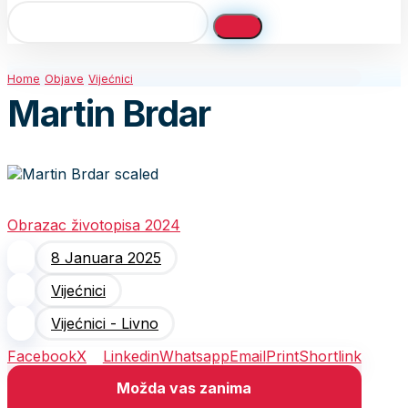
Home
Objave
Vijećnici
Martin Brdar
Obrazac životopisa 2024
8 Januara 2025
Vijećnici
Vijećnici - Livno
Facebook
X
Linkedin
Whatsapp
Email
Print
Shortlink
Možda vas zanima