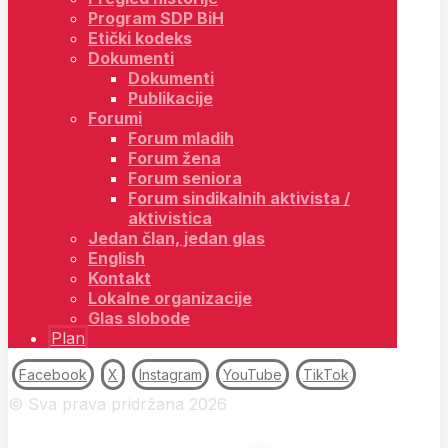
Program SDP BiH
Etički kodeks
Dokumenti
Dokumenti
Publikacije
Forumi
Forum mladih
Forum žena
Forum seniora
Forum sindikalnih aktivista /
aktivistica
Jedan član, jedan glas
English
Kontakt
Lokalne organizacije
Glas slobode
Plan
Facebook
X
Instagram
YouTube
TikTok
© Sva prava pridržana 2026