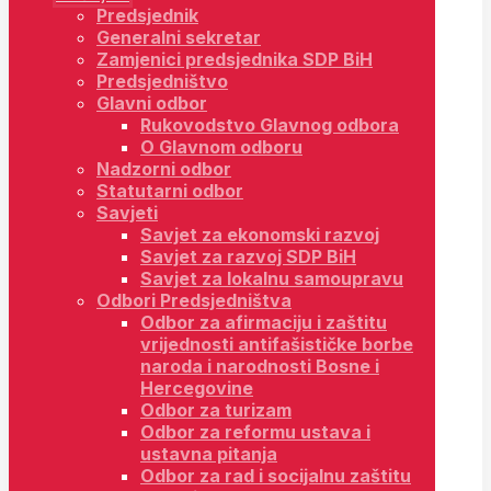
Predsjednik
Generalni sekretar
Zamjenici predsjednika SDP BiH
Predsjedništvo
Glavni odbor
Rukovodstvo Glavnog odbora
O Glavnom odboru
Nadzorni odbor
Statutarni odbor
Savjeti
Savjet za ekonomski razvoj
Savjet za razvoj SDP BiH
Savjet za lokalnu samoupravu
Odbori Predsjedništva
Odbor za afirmaciju i zaštitu
vrijednosti antifašističke borbe
naroda i narodnosti Bosne i
Hercegovine
Odbor za turizam
Odbor za reformu ustava i
ustavna pitanja
Odbor za rad i socijalnu zaštitu