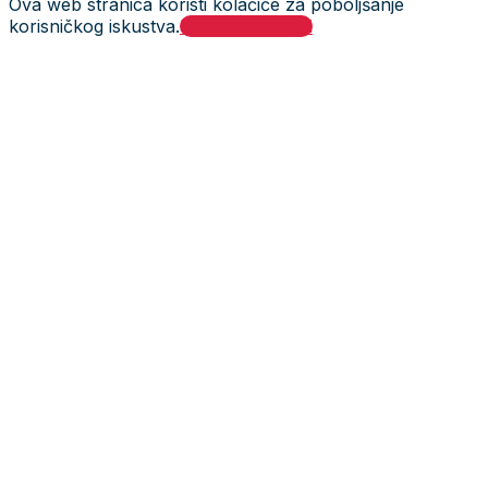
Ova web stranica koristi kolačiće za poboljšanje
korisničkog iskustva.
Prihvati i zatvori