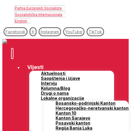
Partija Europskih Socijalista
Socijalistička Internacionala
English
Facebook
X
Instagram
YouTube
TikTok
Vijesti
Aktuelnosti
Saopštenja i izjave
Intervju
Kolumna/Blog
Drugi o nama
Lokalne organizacije
Bosansko-podrinjski Kanton
Hercegovačko-neretvanski kanton
Kanton 10
Kanton Sarajevo
Posavski kanton
Regija Banja Luka