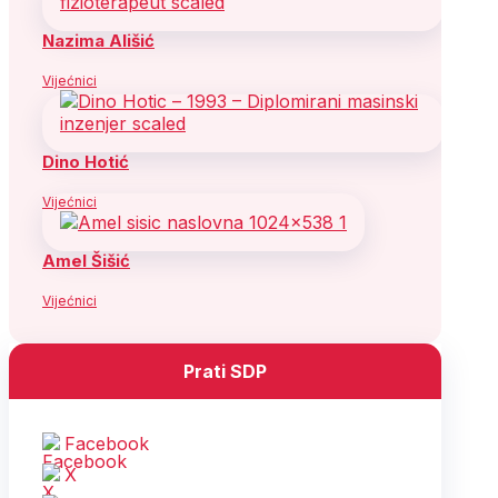
Nazima Ališić
Vijećnici
Dino Hotić
Vijećnici
Amel Šišić
Vijećnici
Prati SDP
Facebook
X