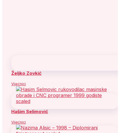
Željko Zovkić
Vijećnici
Hašim Selimović
Vijećnici