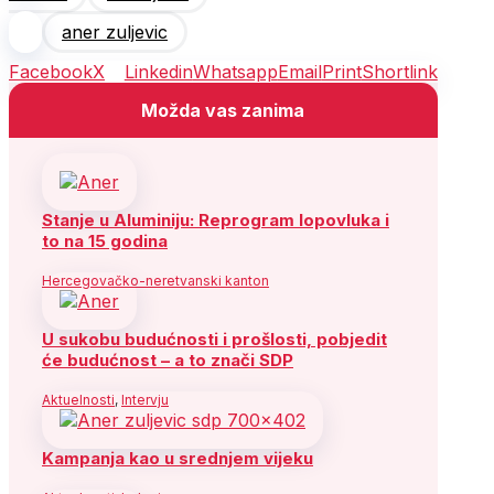
aner zuljevic
Facebook
X
Linkedin
Whatsapp
Email
Print
Shortlink
Možda vas zanima
Stanje u Aluminiju: Reprogram lopovluka i
to na 15 godina
Hercegovačko-neretvanski kanton
U sukobu budućnosti i prošlosti, pobjedit
će budućnost – a to znači SDP
Aktuelnosti
,
Intervju
Kampanja kao u srednjem vijeku