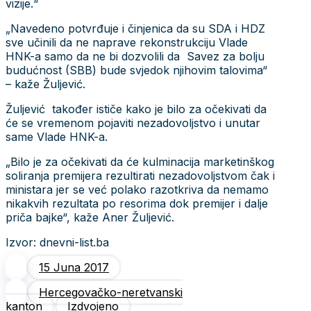
vizije.“
„Navedeno potvrđuje i činjenica da su SDA i HDZ
sve učinili da ne naprave rekonstrukciju Vlade
HNK-a samo da ne bi dozvolili da Savez za bolju
budućnost (SBB) bude svjedok njihovim talovima“
– kaže Žuljević.
Žuljević također ističe kako je bilo za očekivati da
će se vremenom pojaviti nezadovoljstvo i unutar
same Vlade HNK-a.
„Bilo je za očekivati da će kulminacija marketinškog
soliranja premijera rezultirati nezadovoljstvom čak i
ministara jer se već polako razotkriva da nemamo
nikakvih rezultata po resorima dok premijer i dalje
priča bajke“, kaže Aner Žuljević.
Izvor: dnevni-list.ba
15 Juna 2017
Hercegovačko-neretvanski
kanton
Izdvojeno