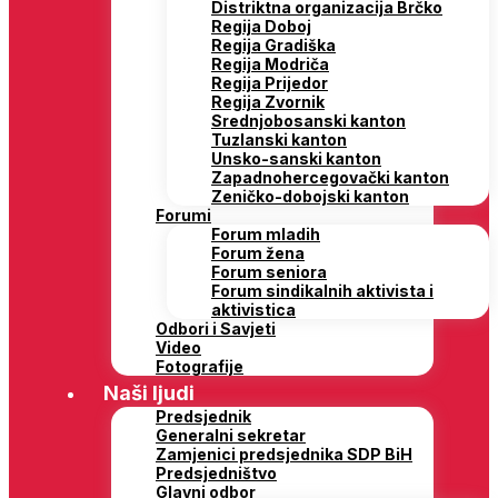
Distriktna organizacija Brčko
Regija Doboj
Regija Gradiška
Regija Modriča
Regija Prijedor
Regija Zvornik
Srednjobosanski kanton
Tuzlanski kanton
Unsko-sanski kanton
Zapadnohercegovački kanton
Zeničko-dobojski kanton
Forumi
Forum mladih
Forum žena
Forum seniora
Forum sindikalnih aktivista i
aktivistica
Odbori i Savjeti
Video
Fotografije
Naši ljudi
Predsjednik
Generalni sekretar
Zamjenici predsjednika SDP BiH
Predsjedništvo
Glavni odbor