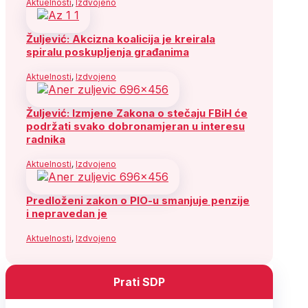
Aktuelnosti
,
Izdvojeno
Žuljević: Akcizna koalicija je kreirala
spiralu poskupljenja građanima
Aktuelnosti
,
Izdvojeno
Žuljević: Izmjene Zakona o stečaju FBiH će
podržati svako dobronamjeran u interesu
radnika
Aktuelnosti
,
Izdvojeno
Predloženi zakon o PIO-u smanjuje penzije
i nepravedan je
Aktuelnosti
,
Izdvojeno
Prati SDP