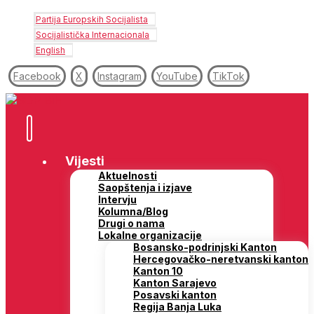
Partija Europskih Socijalista
Socijalistička Internacionala
English
Facebook
X
Instagram
YouTube
TikTok
Vijesti
Aktuelnosti
Saopštenja i izjave
Intervju
Kolumna/Blog
Drugi o nama
Lokalne organizacije
Bosansko-podrinjski Kanton
Hercegovačko-neretvanski kanton
Kanton 10
Kanton Sarajevo
Posavski kanton
Regija Banja Luka