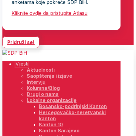
anketama koje pokreće SDP BiH.
Kliknite ovdje da pristupite Atlasu
Pridruži se!
Vijesti
Aktuelnosti
Saopštenja i izjave
Intervju
Kolumna/Blog
Drugi o nama
Lokalne organizacije
Bosansko-podrinjski Kanton
Hercegovačko-neretvanski
kanton
Kanton 10
Kanton Sarajevo