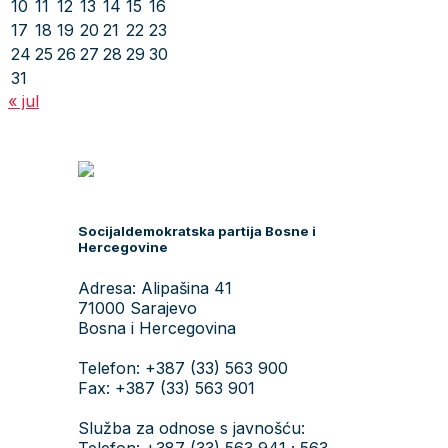
10
11
12
13
14
15
16
17
18
19
20
21
22
23
24
25
26
27
28
29
30
31
« jul
Socijaldemokratska partija Bosne i
Hercegovine
Adresa: Alipašina 41
71000 Sarajevo
Bosna i Hercegovina
Telefon: +387 (33) 563 900
Fax: +387 (33) 563 901
Služba za odnose s javnošću:
Telefon: +387 (33) 563 941 ; 563