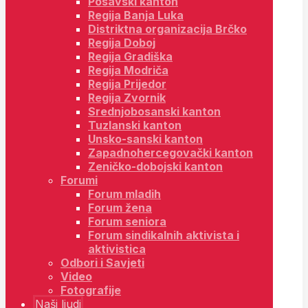
Posavski kanton
Regija Banja Luka
Distriktna organizacija Brčko
Regija Doboj
Regija Gradiška
Regija Modriča
Regija Prijedor
Regija Zvornik
Srednjobosanski kanton
Tuzlanski kanton
Unsko-sanski kanton
Zapadnohercegovački kanton
Zeničko-dobojski kanton
Forumi
Forum mladih
Forum žena
Forum seniora
Forum sindikalnih aktivista i
aktivistica
Odbori i Savjeti
Video
Fotografije
Naši ljudi