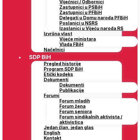
Vijećnici / Odbornici
Zastupnici u PSBiH
Zastupnici u PFBiH
Delegati u Domu naroda PFBiH
Poslanici u NSRS
Izaslanici u Vijeću naroda RS
Izvršna vlast
Vijeće ministara
Vlada FBiH
Načelnici
SDP BiH
Pregled historije
Program SDP BiH
Etički kodeks
Dokumenti
Dokumenti
Publikacije
Forumi
Forum mladih
Forum žena
Forum seniora
Forum sindikalnih aktivista /
aktivistica
Jedan član, jedan glas
English
Kontakt