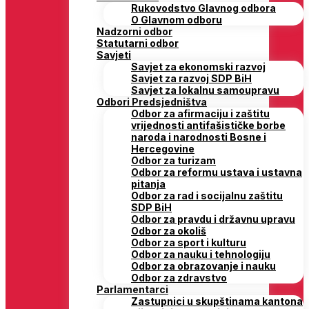
Rukovodstvo Glavnog odbora
O Glavnom odboru
Nadzorni odbor
Statutarni odbor
Savjeti
Savjet za ekonomski razvoj
Savjet za razvoj SDP BiH
Savjet za lokalnu samoupravu
Odbori Predsjedništva
Odbor za afirmaciju i zaštitu
vrijednosti antifašističke borbe
naroda i narodnosti Bosne i
Hercegovine
Odbor za turizam
Odbor za reformu ustava i ustavna
pitanja
Odbor za rad i socijalnu zaštitu
SDP BiH
Odbor za pravdu i državnu upravu
Odbor za okoliš
Odbor za sport i kulturu
Odbor za nauku i tehnologiju
Odbor za obrazovanje i nauku
Odbor za zdravstvo
Parlamentarci
Zastupnici u skupštinama kantona