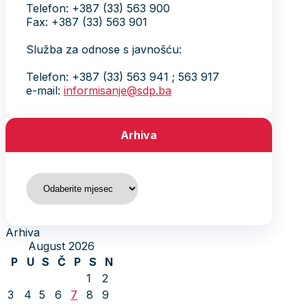
Telefon: +387 (33) 563 900
Fax: +387 (33) 563 901
Služba za odnose s javnošću:
Telefon: +387 (33) 563 941 ; 563 917
e-mail:
informisanje@sdp.ba
Arhiva
Arhiva
Arhiva
August 2026
P
U
S
Č
P
S
N
1
2
3
4
5
6
7
8
9