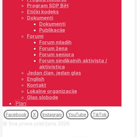
Program SDP BiH
Etički kodeks
Dokumenti
Dokumenti
Publikacije
Forumi
Forum mladih
Forum žena
Forum seniora
Forum sindikalnih aktivista /
aktivistica
Jedan član, jedan glas
English
Kontakt
Lokalne organizacije
Glas slobode
Plan
Facebook
X
Instagram
YouTube
TikTok
© Sva prava pridržana 2026