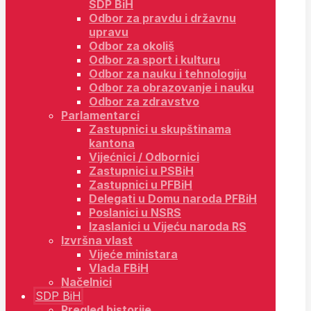
SDP BiH
Odbor za pravdu i državnu
upravu
Odbor za okoliš
Odbor za sport i kulturu
Odbor za nauku i tehnologiju
Odbor za obrazovanje i nauku
Odbor za zdravstvo
Parlamentarci
Zastupnici u skupštinama
kantona
Vijećnici / Odbornici
Zastupnici u PSBiH
Zastupnici u PFBiH
Delegati u Domu naroda PFBiH
Poslanici u NSRS
Izaslanici u Vijeću naroda RS
Izvršna vlast
Vijeće ministara
Vlada FBiH
Načelnici
SDP BiH
Pregled historije