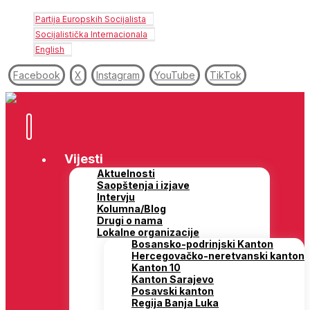
Partija Europskih Socijalista
Socijalistička Internacionala
English
Facebook
X
Instagram
YouTube
TikTok
Vijesti
Aktuelnosti
Saopštenja i izjave
Intervju
Kolumna/Blog
Drugi o nama
Lokalne organizacije
Bosansko-podrinjski Kanton
Hercegovačko-neretvanski kanton
Kanton 10
Kanton Sarajevo
Posavski kanton
Regija Banja Luka