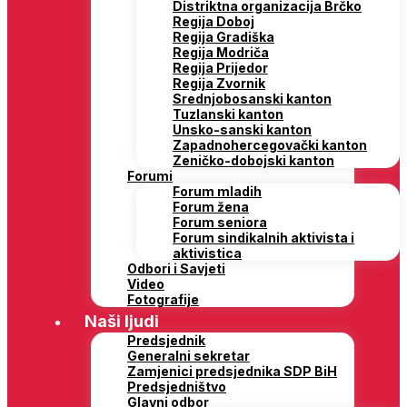
Distriktna organizacija Brčko
Regija Doboj
Regija Gradiška
Regija Modriča
Regija Prijedor
Regija Zvornik
Srednjobosanski kanton
Tuzlanski kanton
Unsko-sanski kanton
Zapadnohercegovački kanton
Zeničko-dobojski kanton
Forumi
Forum mladih
Forum žena
Forum seniora
Forum sindikalnih aktivista i
aktivistica
Odbori i Savjeti
Video
Fotografije
Naši ljudi
Predsjednik
Generalni sekretar
Zamjenici predsjednika SDP BiH
Predsjedništvo
Glavni odbor