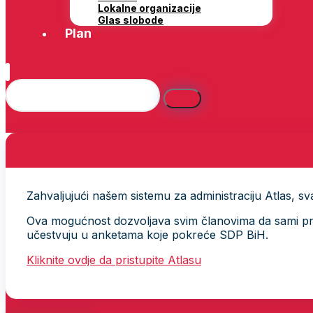
Lokalne organizacije
Glas slobode
Plan
Zahvaljujući našem sistemu za administraciju Atlas, svak
Ova mogućnost dozvoljava svim članovima da sami provj
učestvuju u anketama koje pokreće SDP BiH.
Kliknite ovdje da pristupite Atlasu