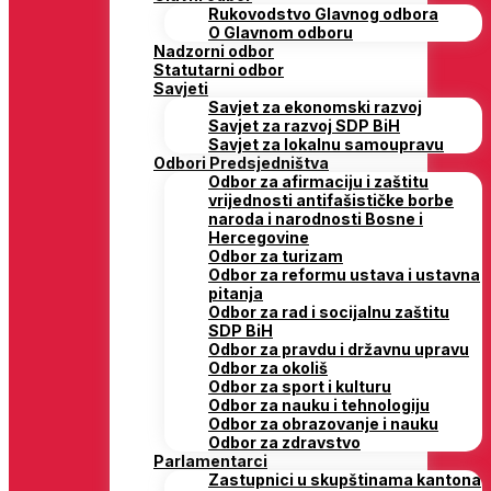
Rukovodstvo Glavnog odbora
O Glavnom odboru
Nadzorni odbor
Statutarni odbor
Savjeti
Savjet za ekonomski razvoj
Savjet za razvoj SDP BiH
Savjet za lokalnu samoupravu
Odbori Predsjedništva
Odbor za afirmaciju i zaštitu
vrijednosti antifašističke borbe
naroda i narodnosti Bosne i
Hercegovine
Odbor za turizam
Odbor za reformu ustava i ustavna
pitanja
Odbor za rad i socijalnu zaštitu
SDP BiH
Odbor za pravdu i državnu upravu
Odbor za okoliš
Odbor za sport i kulturu
Odbor za nauku i tehnologiju
Odbor za obrazovanje i nauku
Odbor za zdravstvo
Parlamentarci
Zastupnici u skupštinama kantona