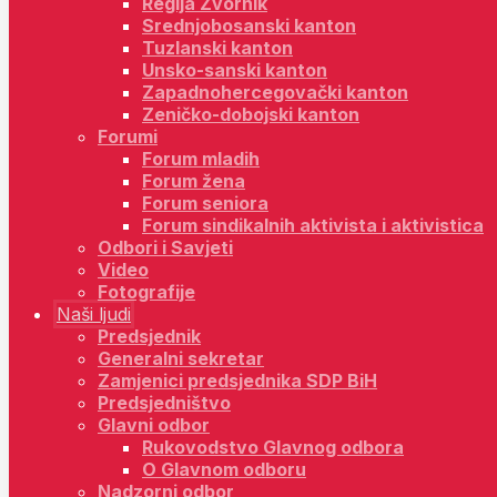
Regija Zvornik
Srednjobosanski kanton
Tuzlanski kanton
Unsko-sanski kanton
Zapadnohercegovački kanton
Zeničko-dobojski kanton
Forumi
Forum mladih
Forum žena
Forum seniora
Forum sindikalnih aktivista i aktivistica
Odbori i Savjeti
Video
Fotografije
Naši ljudi
Predsjednik
Generalni sekretar
Zamjenici predsjednika SDP BiH
Predsjedništvo
Glavni odbor
Rukovodstvo Glavnog odbora
O Glavnom odboru
Nadzorni odbor