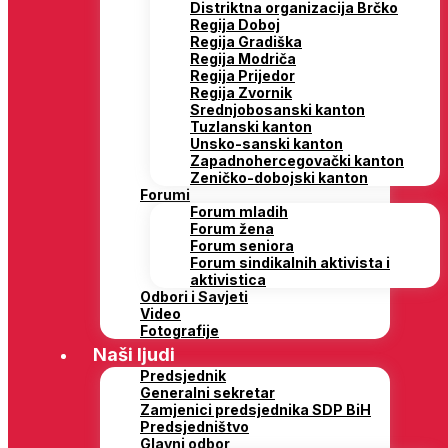
Distriktna organizacija Brčko
Regija Doboj
Regija Gradiška
Regija Modriča
Regija Prijedor
Regija Zvornik
Srednjobosanski kanton
Tuzlanski kanton
Unsko-sanski kanton
Zapadnohercegovački kanton
Zeničko-dobojski kanton
Forumi
Forum mladih
Forum žena
Forum seniora
Forum sindikalnih aktivista i
aktivistica
Odbori i Savjeti
Video
Fotografije
Naši ljudi
Predsjednik
Generalni sekretar
Zamjenici predsjednika SDP BiH
Predsjedništvo
Glavni odbor