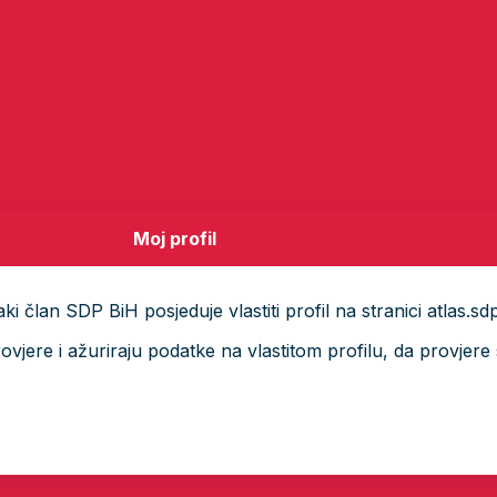
Moj profil
i član SDP BiH posjeduje vlastiti profil na stranici atlas.sd
ere i ažuriraju podatke na vlastitom profilu, da provjere s