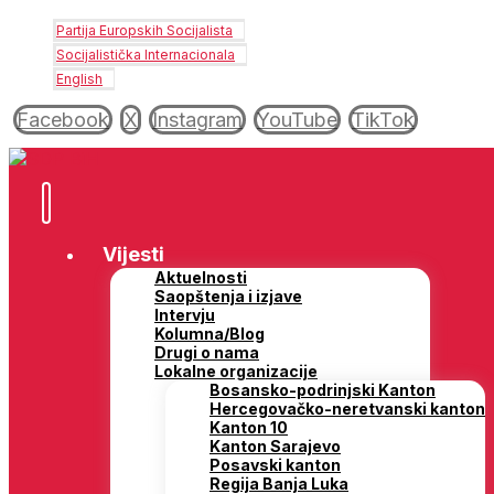
Partija Europskih Socijalista
Socijalistička Internacionala
English
Facebook
X
Instagram
YouTube
TikTok
Vijesti
Aktuelnosti
Saopštenja i izjave
Intervju
Kolumna/Blog
Drugi o nama
Lokalne organizacije
Bosansko-podrinjski Kanton
Hercegovačko-neretvanski kanton
Kanton 10
Kanton Sarajevo
Posavski kanton
Regija Banja Luka