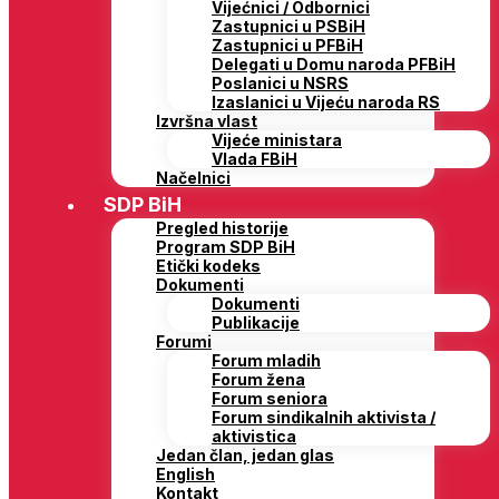
Vijećnici / Odbornici
Zastupnici u PSBiH
Zastupnici u PFBiH
Delegati u Domu naroda PFBiH
Poslanici u NSRS
Izaslanici u Vijeću naroda RS
Izvršna vlast
Vijeće ministara
Vlada FBiH
Načelnici
SDP BiH
Pregled historije
Program SDP BiH
Etički kodeks
Dokumenti
Dokumenti
Publikacije
Forumi
Forum mladih
Forum žena
Forum seniora
Forum sindikalnih aktivista /
aktivistica
Jedan član, jedan glas
English
Kontakt