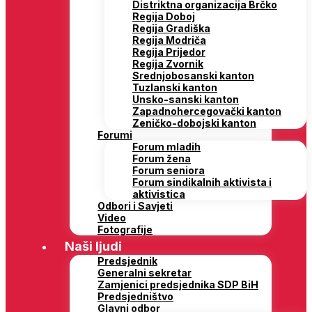
Distriktna organizacija Brčko
Regija Doboj
Regija Gradiška
Regija Modriča
Regija Prijedor
Regija Zvornik
Srednjobosanski kanton
Tuzlanski kanton
Unsko-sanski kanton
Zapadnohercegovački kanton
Zeničko-dobojski kanton
Forumi
Forum mladih
Forum žena
Forum seniora
Forum sindikalnih aktivista i
aktivistica
Odbori i Savjeti
Video
Fotografije
Naši ljudi
Predsjednik
Generalni sekretar
Zamjenici predsjednika SDP BiH
Predsjedništvo
Glavni odbor