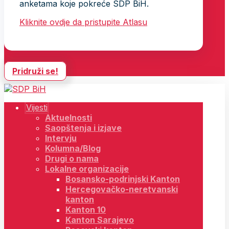
anketama koje pokreće SDP BiH.
Kliknite ovdje da pristupite Atlasu
Pridruži se!
Vijesti
Aktuelnosti
Saopštenja i izjave
Intervju
Kolumna/Blog
Drugi o nama
Lokalne organizacije
Bosansko-podrinjski Kanton
Hercegovačko-neretvanski
kanton
Kanton 10
Kanton Sarajevo