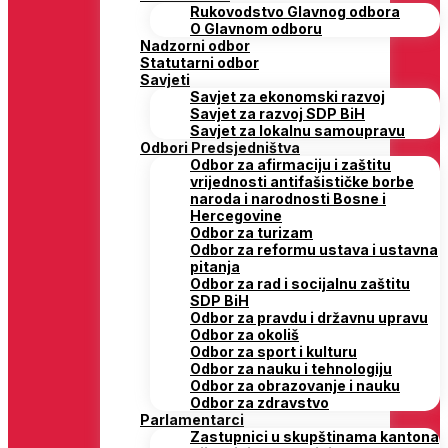
Rukovodstvo Glavnog odbora
O Glavnom odboru
Nadzorni odbor
Statutarni odbor
Savjeti
Savjet za ekonomski razvoj
Savjet za razvoj SDP BiH
Savjet za lokalnu samoupravu
Odbori Predsjedništva
Odbor za afirmaciju i zaštitu
vrijednosti antifašističke borbe
naroda i narodnosti Bosne i
Hercegovine
Odbor za turizam
Odbor za reformu ustava i ustavna
pitanja
Odbor za rad i socijalnu zaštitu
SDP BiH
Odbor za pravdu i državnu upravu
Odbor za okoliš
Odbor za sport i kulturu
Odbor za nauku i tehnologiju
Odbor za obrazovanje i nauku
Odbor za zdravstvo
Parlamentarci
Zastupnici u skupštinama kantona