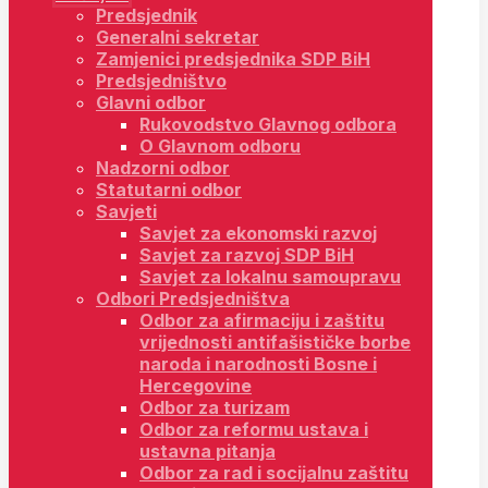
Predsjednik
Generalni sekretar
Zamjenici predsjednika SDP BiH
Predsjedništvo
Glavni odbor
Rukovodstvo Glavnog odbora
O Glavnom odboru
Nadzorni odbor
Statutarni odbor
Savjeti
Savjet za ekonomski razvoj
Savjet za razvoj SDP BiH
Savjet za lokalnu samoupravu
Odbori Predsjedništva
Odbor za afirmaciju i zaštitu
vrijednosti antifašističke borbe
naroda i narodnosti Bosne i
Hercegovine
Odbor za turizam
Odbor za reformu ustava i
ustavna pitanja
Odbor za rad i socijalnu zaštitu