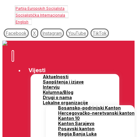
Partija Europskih Socijalista
Socijalistička Internacionala
English
Facebook
X
Instagram
YouTube
TikTok
Vijesti
Aktuelnosti
Saopštenja i izjave
Intervju
Kolumna/Blog
Drugi o nama
Lokalne organizacije
Bosansko-podrinjski Kanton
Hercegovačko-neretvanski kanton
Kanton 10
Kanton Sarajevo
Posavski kanton
Regija Banja Luka