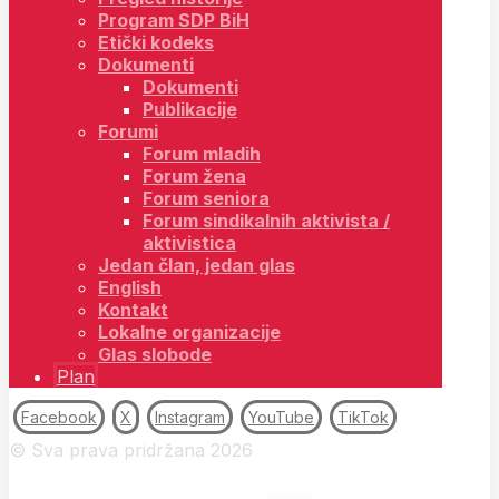
Program SDP BiH
Etički kodeks
Dokumenti
Dokumenti
Publikacije
Forumi
Forum mladih
Forum žena
Forum seniora
Forum sindikalnih aktivista /
aktivistica
Jedan član, jedan glas
English
Kontakt
Lokalne organizacije
Glas slobode
Plan
Facebook
X
Instagram
YouTube
TikTok
© Sva prava pridržana 2026