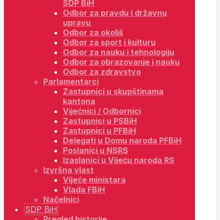
SDP BiH
Odbor za pravdu i državnu
upravu
Odbor za okoliš
Odbor za sport i kulturu
Odbor za nauku i tehnologiju
Odbor za obrazovanje i nauku
Odbor za zdravstvo
Parlamentarci
Zastupnici u skupštinama
kantona
Vijećnici / Odbornici
Zastupnici u PSBiH
Zastupnici u PFBiH
Delegati u Domu naroda PFBiH
Poslanici u NSRS
Izaslanici u Vijeću naroda RS
Izvršna vlast
Vijeće ministara
Vlada FBiH
Načelnici
SDP BiH
Pregled historije