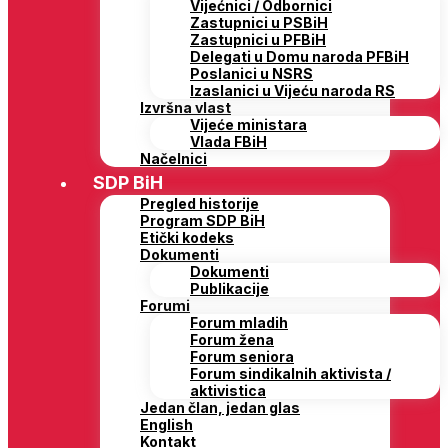
Vijećnici / Odbornici
Zastupnici u PSBiH
Zastupnici u PFBiH
Delegati u Domu naroda PFBiH
Poslanici u NSRS
Izaslanici u Vijeću naroda RS
Izvršna vlast
Vijeće ministara
Vlada FBiH
Načelnici
SDP BiH
Pregled historije
Program SDP BiH
Etički kodeks
Dokumenti
Dokumenti
Publikacije
Forumi
Forum mladih
Forum žena
Forum seniora
Forum sindikalnih aktivista /
aktivistica
Jedan član, jedan glas
English
Kontakt