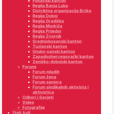
Posavski kanton
Regija Banja Luka
Distriktna organizacija Brčko
Regija Doboj
Regija Gradiška
Regija Modriča
Regija Prijedor
Regija Zvornik
Srednjobosanski kanton
Tuzlanski kanton
Unsko-sanski kanton
Zapadnohercegovački kanton
Zeničko-dobojski kanton
Forumi
Forum mladih
Forum žena
Forum seniora
Forum sindikalnih aktivista i
aktivistica
Odbori i Savjeti
Video
Fotografije
Naši ljudi