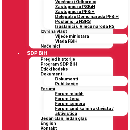
Vijećnici / Odbornici
Zastupnici u PSBiH
Zastupnici u PFBiH
Delegati u Domu naroda PFBiH
Poslanici u NSRS
Izaslanici u Vijeću naroda RS
Izvršna vlast
Vijeće ministara
Vlada FBiH
Načelnici
SDP BiH
Pregled historije
Program SDP BiH
Etički kodeks
Dokumenti
Dokumenti
Publikacije
Forumi
Forum mladih
Forum žena
Forum seniora
Forum sindikalnih aktivista /
aktivistica
Jedan član, jedan glas
English
Kontakt