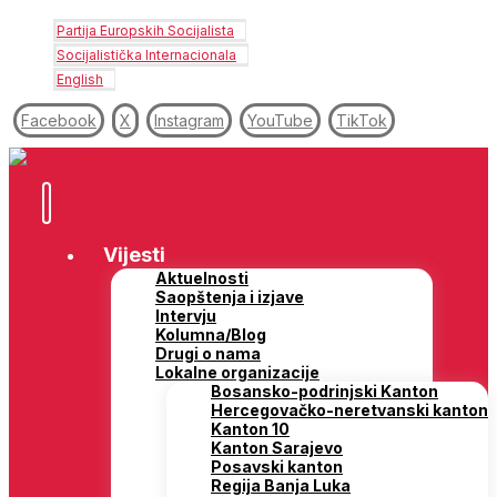
Partija Europskih Socijalista
Socijalistička Internacionala
English
Facebook
X
Instagram
YouTube
TikTok
Vijesti
Aktuelnosti
Saopštenja i izjave
Intervju
Kolumna/Blog
Drugi o nama
Lokalne organizacije
Bosansko-podrinjski Kanton
Hercegovačko-neretvanski kanton
Kanton 10
Kanton Sarajevo
Posavski kanton
Regija Banja Luka