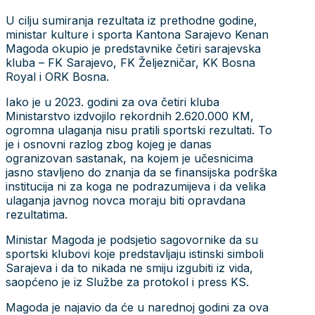
U cilju sumiranja rezultata iz prethodne godine,
ministar kulture i sporta Kantona Sarajevo Kenan
Magoda okupio je predstavnike četiri sarajevska
kluba – FK Sarajevo, FK Željezničar, KK Bosna
Royal i ORK Bosna.
Iako je u 2023. godini za ova četiri kluba
Ministarstvo izdvojilo rekordnih 2.620.000 KM,
ogromna ulaganja nisu pratili sportski rezultati. To
je i osnovni razlog zbog kojeg je danas
ogranizovan sastanak, na kojem je učesnicima
jasno stavljeno do znanja da se finansijska podrška
institucija ni za koga ne podrazumijeva i da velika
ulaganja javnog novca moraju biti opravdana
rezultatima.
Ministar Magoda je podsjetio sagovornike da su
sportski klubovi koje predstavljaju istinski simboli
Sarajeva i da to nikada ne smiju izgubiti iz vida,
saopćeno je iz Službe za protokol i press KS.
Magoda je najavio da će u narednoj godini za ova