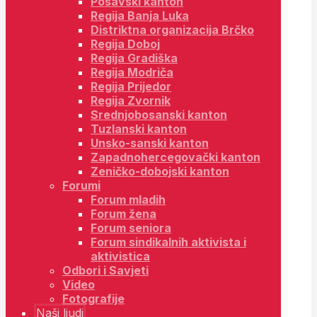
Posavski kanton
Regija Banja Luka
Distriktna organizacija Brčko
Regija Doboj
Regija Gradiška
Regija Modriča
Regija Prijedor
Regija Zvornik
Srednjobosanski kanton
Tuzlanski kanton
Unsko-sanski kanton
Zapadnohercegovački kanton
Zeničko-dobojski kanton
Forumi
Forum mladih
Forum žena
Forum seniora
Forum sindikalnih aktivista i
aktivistica
Odbori i Savjeti
Video
Fotografije
Naši ljudi