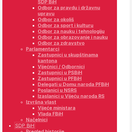
SDP BiH
Odbor za pravdu i državnu
upravu
Odbor za okoliš
Odbor za sport i kulturu
Odbor za nauku i tehnologiju
Odbor za obrazovanje i nauku
Odbor za zdravstvo
Parlamentarci
Zastupnici u skupštinama
kantona
Vijećnici / Odbornici
Zastupnici u PSBiH
Zastupnici u PFBiH
Delegati u Domu naroda PFBiH
Poslanici u NSRS
Izaslanici u Vijeću naroda RS
Izvršna vlast
Vijeće ministara
Vlada FBiH
Načelnici
SDP BiH
Pregled historije