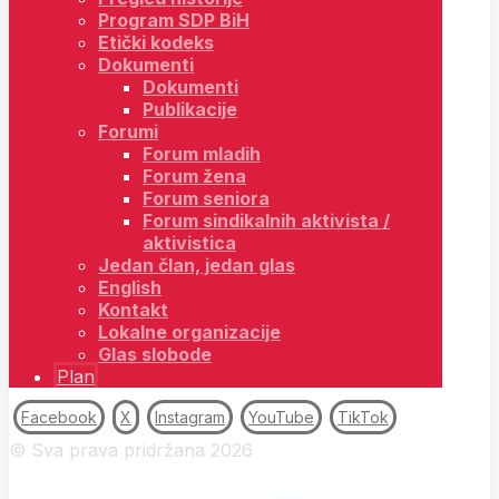
Program SDP BiH
Etički kodeks
Dokumenti
Dokumenti
Publikacije
Forumi
Forum mladih
Forum žena
Forum seniora
Forum sindikalnih aktivista /
aktivistica
Jedan član, jedan glas
English
Kontakt
Lokalne organizacije
Glas slobode
Plan
Facebook
X
Instagram
YouTube
TikTok
© Sva prava pridržana 2026