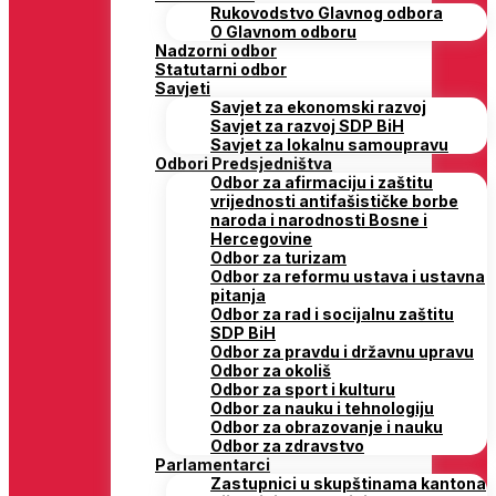
Rukovodstvo Glavnog odbora
O Glavnom odboru
Nadzorni odbor
Statutarni odbor
Savjeti
Savjet za ekonomski razvoj
Savjet za razvoj SDP BiH
Savjet za lokalnu samoupravu
Odbori Predsjedništva
Odbor za afirmaciju i zaštitu
vrijednosti antifašističke borbe
naroda i narodnosti Bosne i
Hercegovine
Odbor za turizam
Odbor za reformu ustava i ustavna
pitanja
Odbor za rad i socijalnu zaštitu
SDP BiH
Odbor za pravdu i državnu upravu
Odbor za okoliš
Odbor za sport i kulturu
Odbor za nauku i tehnologiju
Odbor za obrazovanje i nauku
Odbor za zdravstvo
Parlamentarci
Zastupnici u skupštinama kantona