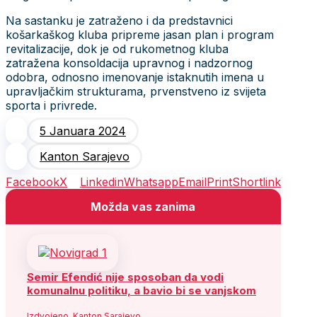
Na sastanku je zatraženo i da predstavnici
košarkaškog kluba pripreme jasan plan i program
revitalizacije, dok je od rukometnog kluba
zatražena konsoldacija upravnog i nadzornog
odobra, odnosno imenovanje istaknutih imena u
upravljačkim strukturama, prvenstveno iz svijeta
sporta i privrede.
5 Januara 2024
Kanton Sarajevo
Facebook
X
Linkedin
Whatsapp
Email
Print
Shortlink
Možda vas zanima
Semir Efendić nije sposoban da vodi
komunalnu politiku, a bavio bi se vanjskom
Izdvojeno
,
Kanton Sarajevo