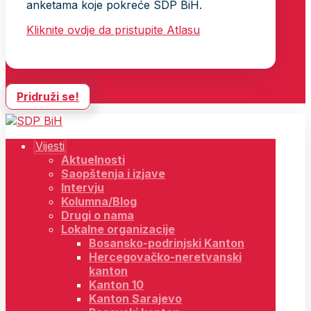
anketama koje pokreće SDP BiH.
Kliknite ovdje da pristupite Atlasu
Pridruži se!
Vijesti
Aktuelnosti
Saopštenja i izjave
Intervju
Kolumna/Blog
Drugi o nama
Lokalne organizacije
Bosansko-podrinjski Kanton
Hercegovačko-neretvanski
kanton
Kanton 10
Kanton Sarajevo