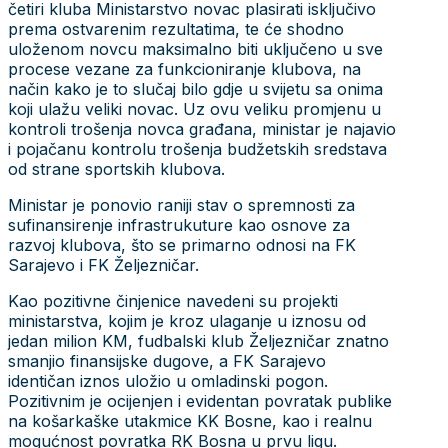
četiri kluba Ministarstvo novac plasirati isključivo
prema ostvarenim rezultatima, te će shodno
uloženom novcu maksimalno biti uključeno u sve
procese vezane za funkcioniranje klubova, na
način kako je to slučaj bilo gdje u svijetu sa onima
koji ulažu veliki novac. Uz ovu veliku promjenu u
kontroli trošenja novca građana, ministar je najavio
i pojačanu kontrolu trošenja budžetskih sredstava
od strane sportskih klubova.
Ministar je ponovio raniji stav o spremnosti za
sufinansirenje infrastrukuture kao osnove za
razvoj klubova, što se primarno odnosi na FK
Sarajevo i FK Željezničar.
Kao pozitivne činjenice navedeni su projekti
ministarstva, kojim je kroz ulaganje u iznosu od
jedan milion KM, fudbalski klub Željezničar znatno
smanjio finansijske dugove, a FK Sarajevo
identičan iznos uložio u omladinski pogon.
Pozitivnim je ocijenjen i evidentan povratak publike
na košarkaške utakmice KK Bosne, kao i realnu
mogućnost povratka RK Bosna u prvu ligu.