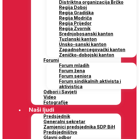
Distriktna organizacija Brčko
Regija Doboj
Regija Gradiška
Regija Modriča
Regija Prijedor
Regija Zvornik
Srednjobosanski kanton
Tuzlanski kanton
Unsko-sanski kanton
Zapadnohercegovački kanton
Zeničko-dobojski kanton
Forumi
Forum mladih
Forum žena
Forum seniora
Forum sindikalnih aktivista i
aktivistica
Odbori i Savjeti
Video
Fotografije
Naši ljudi
Predsjednik
Generalni sekretar
Zamjenici predsjednika SDP BiH
Predsjedništvo
Glavni odbor