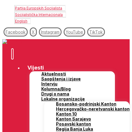
Partija Europskih Socijalista
Socijalistička Internacionala
English
Facebook
X
Instagram
YouTube
TikTok
Vijesti
Aktuelnosti
Saopštenja i izjave
Intervju
Kolumna/Blog
Drugi o nama
Lokalne organizacije
Bosansko-podrinjski Kanton
Hercegovačko-neretvanski kanton
Kanton 10
Kanton Sarajevo
Posavski kanton
Regija Banja Luka