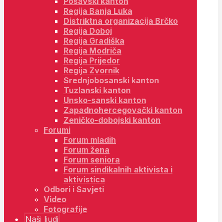
Posavski kanton
Regija Banja Luka
Distriktna organizacija Brčko
Regija Doboj
Regija Gradiška
Regija Modriča
Regija Prijedor
Regija Zvornik
Srednjobosanski kanton
Tuzlanski kanton
Unsko-sanski kanton
Zapadnohercegovački kanton
Zeničko-dobojski kanton
Forumi
Forum mladih
Forum žena
Forum seniora
Forum sindikalnih aktivista i
aktivistica
Odbori i Savjeti
Video
Fotografije
Naši ljudi