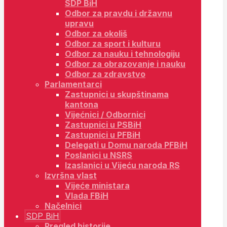
SDP BiH
Odbor za pravdu i državnu
upravu
Odbor za okoliš
Odbor za sport i kulturu
Odbor za nauku i tehnologiju
Odbor za obrazovanje i nauku
Odbor za zdravstvo
Parlamentarci
Zastupnici u skupštinama
kantona
Vijećnici / Odbornici
Zastupnici u PSBiH
Zastupnici u PFBiH
Delegati u Domu naroda PFBiH
Poslanici u NSRS
Izaslanici u Vijeću naroda RS
Izvršna vlast
Vijeće ministara
Vlada FBiH
Načelnici
SDP BiH
Pregled historije