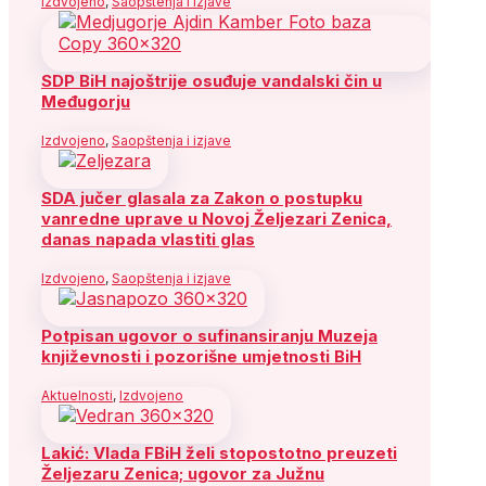
Izdvojeno
,
Saopštenja i izjave
SDP BiH najoštrije osuđuje vandalski čin u
Međugorju
Izdvojeno
,
Saopštenja i izjave
SDA jučer glasala za Zakon o postupku
vanredne uprave u Novoj Željezari Zenica,
danas napada vlastiti glas
Izdvojeno
,
Saopštenja i izjave
Potpisan ugovor o sufinansiranju Muzeja
književnosti i pozorišne umjetnosti BiH
Aktuelnosti
,
Izdvojeno
Lakić: Vlada FBiH želi stopostotno preuzeti
Željezaru Zenica; ugovor za Južnu