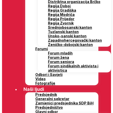
Distriktna organizacija Brčko
Regija Doboj
Regija Gradiška
Regija Modriča
Regija Prijedor
Regija Zvornik
Srednjobosanski kanton
Tuzlanski kanton
Unsko-sanski kanton
Zapadnohercegovački kanton
Zeničko-dobojski kanton
Forumi
Forum mladih
Forum žena
Forum seniora
Forum sindikalnih aktivista i
aktivistica
Odbori i Savjeti
Video
Fotografije
Naši ljudi
Predsjednik
Generalni sekretar
Zamjenici predsjednika SDP BiH
Predsjedništvo
Glavni odbor