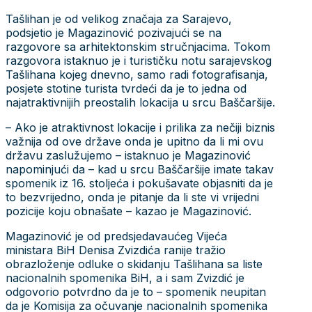
Tašlihan je od velikog značaja za Sarajevo,
podsjetio je Magazinović pozivajući se na
razgovore sa arhitektonskim stručnjacima. Tokom
razgovora istaknuo je i turističku notu sarajevskog
Tašlihana kojeg dnevno, samo radi fotografisanja,
posjete stotine turista tvrdeći da je to jedna od
najatraktivnijih preostalih lokacija u srcu Baščaršije.
– Ako je atraktivnost lokacije i prilika za nečiji biznis
važnija od ove države onda je upitno da li mi ovu
državu zaslužujemo – istaknuo je Magazinović
napominjući da – kad u srcu Baščaršije imate takav
spomenik iz 16. stoljeća i pokušavate objasniti da je
to bezvrijedno, onda je pitanje da li ste vi vrijedni
pozicije koju obnašate – kazao je Magazinović.
Magazinović je od predsjedavaućeg Vijeća
ministara BiH Denisa Zvizdića ranije tražio
obrazloženje odluke o skidanju Tašlihana sa liste
nacionalnih spomenika BiH, a i sam Zvizdić je
odgovorio potvrdno da je to – spomenik neupitan
da je Komisija za očuvanje nacionalnih spomenika