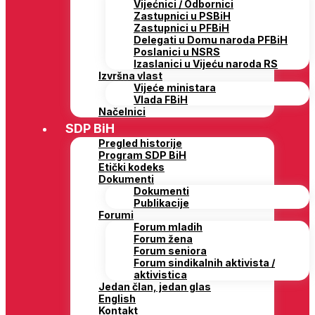
Vijećnici / Odbornici
Zastupnici u PSBiH
Zastupnici u PFBiH
Delegati u Domu naroda PFBiH
Poslanici u NSRS
Izaslanici u Vijeću naroda RS
Izvršna vlast
Vijeće ministara
Vlada FBiH
Načelnici
SDP BiH
Pregled historije
Program SDP BiH
Etički kodeks
Dokumenti
Dokumenti
Publikacije
Forumi
Forum mladih
Forum žena
Forum seniora
Forum sindikalnih aktivista /
aktivistica
Jedan član, jedan glas
English
Kontakt