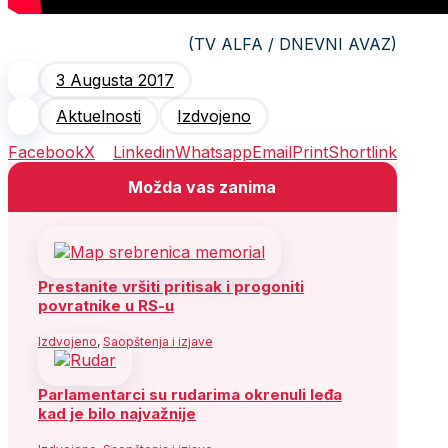
(TV ALFA / DNEVNI AVAZ)
3 Augusta 2017
Aktuelnosti
Izdvojeno
Facebook
X
Linkedin
Whatsapp
Email
Print
Shortlink
Možda vas zanima
Prestanite vršiti pritisak i progoniti
povratnike u RS-u
Izdvojeno
,
Saopštenja i izjave
Parlamentarci su rudarima okrenuli leđa
kad je bilo najvažnije