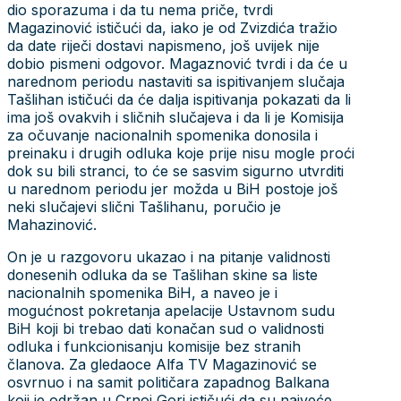
dio sporazuma i da tu nema priče, tvrdi
Magazinović ističući da, iako je od Zvizdića tražio
da date riječi dostavi napismeno, još uvijek nije
dobio pismeni odgovor. Magaznović tvrdi i da će u
narednom periodu nastaviti sa ispitivanjem slučaja
Tašlihan ističući da će dalja ispitivanja pokazati da li
ima još ovakvih i sličnih slučajeva i da li je Komisija
za očuvanje nacionalnih spomenika donosila i
preinaku i drugih odluka koje prije nisu mogle proći
dok su bili stranci, to će se sasvim sigurno utvrditi
u narednom periodu jer možda u BiH postoje još
neki slučajevi slični Tašlihanu, poručio je
Mahazinović.
On je u razgovoru ukazao i na pitanje validnosti
donesenih odluka da se Tašlihan skine sa liste
nacionalnih spomenika BiH, a naveo je i
mogućnost pokretanja apelacije Ustavnom sudu
BiH koji bi trebao dati konačan sud o validnosti
odluka i funkcionisanju komisije bez stranih
članova. Za gledaoce Alfa TV Magazinović se
osvrnuo i na samit političara zapadnog Balkana
koji je održan u Crnoj Gori ističući da su najveće