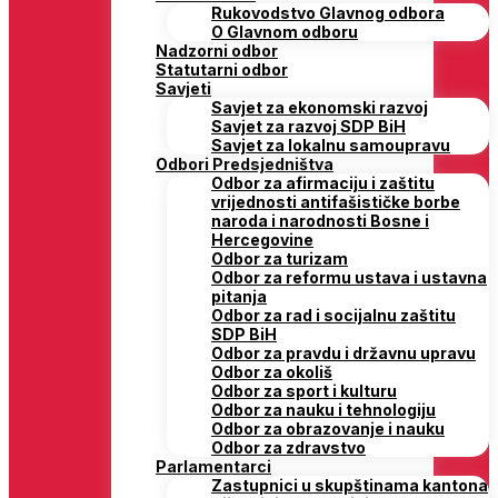
Rukovodstvo Glavnog odbora
O Glavnom odboru
Nadzorni odbor
Statutarni odbor
Savjeti
Savjet za ekonomski razvoj
Savjet za razvoj SDP BiH
Savjet za lokalnu samoupravu
Odbori Predsjedništva
Odbor za afirmaciju i zaštitu
vrijednosti antifašističke borbe
naroda i narodnosti Bosne i
Hercegovine
Odbor za turizam
Odbor za reformu ustava i ustavna
pitanja
Odbor za rad i socijalnu zaštitu
SDP BiH
Odbor za pravdu i državnu upravu
Odbor za okoliš
Odbor za sport i kulturu
Odbor za nauku i tehnologiju
Odbor za obrazovanje i nauku
Odbor za zdravstvo
Parlamentarci
Zastupnici u skupštinama kantona