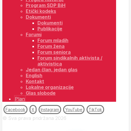
Program SDP BiH
Etički kodeks
Dokumenti
Dokumenti
Publikacije
Forumi
Forum mladih
Forum žena
Forum seniora
Forum sindikalnih aktivista /
aktivistica
Jedan član, jedan glas
English
Kontakt
Lokalne organizacije
Glas slobode
Plan
Facebook
X
Instagram
YouTube
TikTok
© Sva prava pridržana 2026