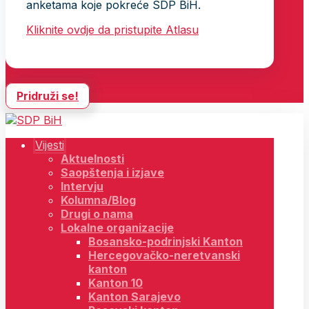
anketama koje pokreće SDP BiH.
Kliknite ovdje da pristupite Atlasu
Pridruži se!
Vijesti
Aktuelnosti
Saopštenja i izjave
Intervju
Kolumna/Blog
Drugi o nama
Lokalne organizacije
Bosansko-podrinjski Kanton
Hercegovačko-neretvanski
kanton
Kanton 10
Kanton Sarajevo