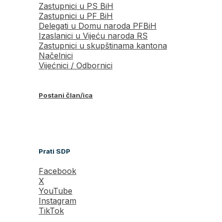
Zastupnici u PS BiH
Zastupnici u PF BiH
Delegati u Domu naroda PFBiH
Izaslanici u Vijeću naroda RS
Zastupnici u skupštinama kantona
Načelnici
Vijećnici / Odbornici
Postani član/ica
Prati SDP
Facebook
X
YouTube
Instagram
TikTok