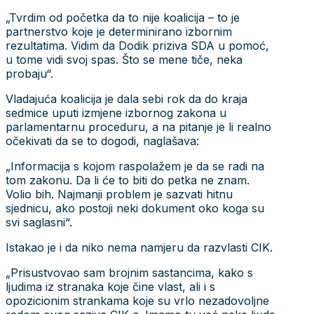
„Tvrdim od početka da to nije koalicija – to je
partnerstvo koje je determinirano izbornim
rezultatima. Vidim da Dodik priziva SDA u pomoć,
u tome vidi svoj spas. Što se mene tiče, neka
probaju“.
Vladajuća koalicija je dala sebi rok da do kraja
sedmice uputi izmjene izbornog zakona u
parlamentarnu proceduru, a na pitanje je li realno
očekivati da se to dogodi, naglašava:
„Informacija s kojom raspolažem je da se radi na
tom zakonu. Da li će to biti do petka ne znam.
Volio bih. Najmanji problem je sazvati hitnu
sjednicu, ako postoji neki dokument oko koga su
svi saglasni“.
Istakao je i da niko nema namjeru da razvlasti CIK.
„Prisustvovao sam brojnim sastancima, kako s
ljudima iz stranaka koje čine vlast, ali i s
opozicionim strankama koje su vrlo nezadovoljne