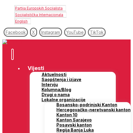
Partija Europskih Socijalista
Socijalistička Internacionala
English
Facebook
X
Instagram
YouTube
TikTok
Vijesti
Aktuelnosti
Saopštenja i izjave
Intervju
Kolumna/Blog
Drugi o nama
Lokalne organizacije
Bosansko-podrinjski Kanton
Hercegovačko-neretvanski kanton
Kanton 10
Kanton Sarajevo
Posavski kanton
Regija Banja Luka