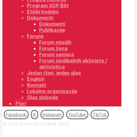
Program SDP BiH
Etički kodeks
Dokumenti
Dokumenti
Publikacije
Forumi
Forum mladih
Forum žena
Forum seniora
Forum sindikalnih aktivista /
aktivistica
Jedan član, jedan glas
English
Kontakt
Lokalne organizacije
Glas slobode
Plan
Facebook
X
Instagram
YouTube
TikTok
© Sva prava pridržana 2026