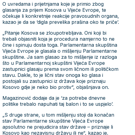
O uvredama i prijetnjama koje je primio zbog
glasanja za prijem Kosova u Vijeće Evrope, te
očekuje li konkretnije reakcije pravosudnih organa,
kazao je da se ‘digla prevelika prašina oko te priče’.
„Pitanje Kosova se zloupotrebljava. Oni koji bi
trebali objasniti koja je procedura namjerno to ne
čine i spinuju dosta toga. Parlamentarna skupština
Vijeća Evrope je glasala o mišljenju Parlamentarne
skupštine. Ja sam glasao za to mišljenje iz razloga
što u Parlamentarnoj skupštini Vijeća Evrope
zastupnici glasaju prema svom ličnom ili političkom
stavu. Dakle, to je lični stav onoga ko glasa i
postojali su zastupnici iz država koje priznaju
Kosovo gdje je neko bio protiv“, objašnjava on.
Magazinović dodaje da je ‘za potrebe dnevne
politike trebalo napuhati taj balon i to se uspjelo’.
„S druge strane, u tom mišljenju stoji da konačan
stav Parlamentarne skupštine Vijeća Evrope
apsolutno ne prejudicira stav države – priznaje li
Kosovo kao nezavisnu državu ili ne“, kazao je.