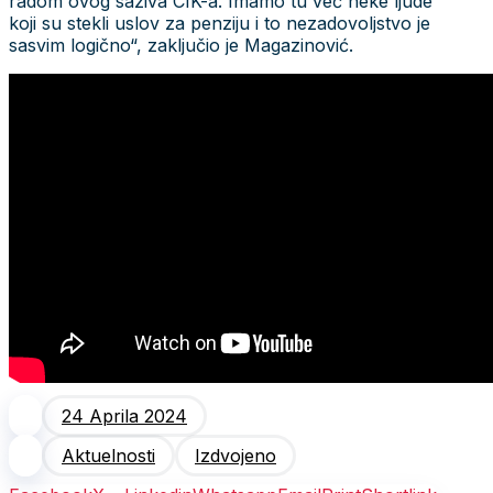
radom ovog saziva CIK-a. Imamo tu već neke ljude
koji su stekli uslov za penziju i to nezadovoljstvo je
sasvim logično“, zaključio je Magazinović.
24 Aprila 2024
Aktuelnosti
Izdvojeno