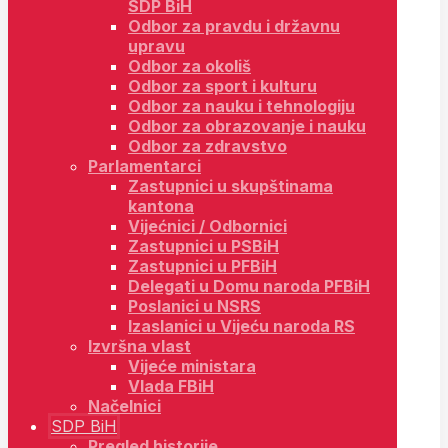
SDP BiH
Odbor za pravdu i državnu
upravu
Odbor za okoliš
Odbor za sport i kulturu
Odbor za nauku i tehnologiju
Odbor za obrazovanje i nauku
Odbor za zdravstvo
Parlamentarci
Zastupnici u skupštinama
kantona
Vijećnici / Odbornici
Zastupnici u PSBiH
Zastupnici u PFBiH
Delegati u Domu naroda PFBiH
Poslanici u NSRS
Izaslanici u Vijeću naroda RS
Izvršna vlast
Vijeće ministara
Vlada FBiH
Načelnici
SDP BiH
Pregled historije