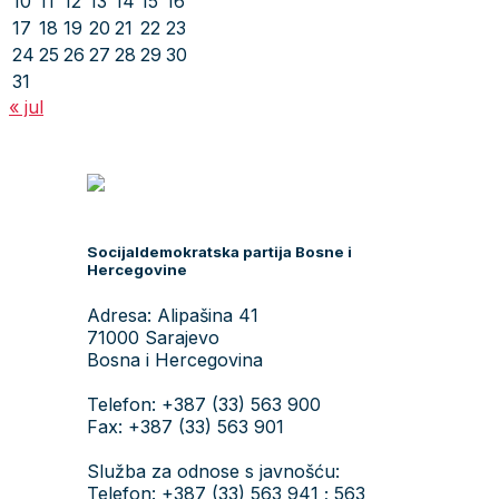
10
11
12
13
14
15
16
17
18
19
20
21
22
23
24
25
26
27
28
29
30
31
« jul
Socijaldemokratska partija Bosne i
Hercegovine
Adresa: Alipašina 41
71000 Sarajevo
Bosna i Hercegovina
Telefon: +387 (33) 563 900
Fax: +387 (33) 563 901
Služba za odnose s javnošću:
Telefon: +387 (33) 563 941 ; 563