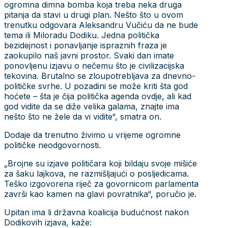
ogromna dimna bomba koja treba neka druga
pitanja da stavi u drugi plan. Nešto što u ovom
trenutku odgovara Aleksandru Vučiću da ne bude
tema ili Miloradu Dodiku. Jedna politička
bezidejnost i ponavljanje ispraznih fraza je
zaokupilo naš javni prostor. Svaki dan imate
ponovljenu izjavu o nečemu što je civilizacijska
tekovina. Brutalno se zloupotrebljava za dnevno-
političke svrhe. U pozadini se može kriti šta god
hoćete – šta je čija politička agenda ovdje, ali kad
god vidite da se diže velika galama, znajte ima
nešto što ne žele da vi vidite“, smatra on.
Dodaje da trenutno živimo u vrijeme ogromne
političke neodgovornosti.
„Brojne su izjave političara koji bildaju svoje mišiće
za šaku lajkova, ne razmišljajući o posljedicama.
Teško izgovorena riječ za govornicom parlamenta
završi kao kamen na glavi povratnika“, poručio je.
Upitan ima li državna koalicija budućnost nakon
Dodikovih izjava, kaže: