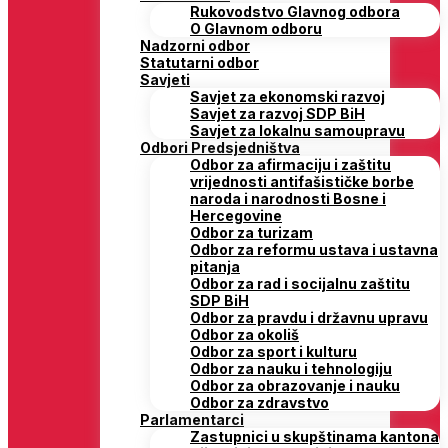
Rukovodstvo Glavnog odbora
O Glavnom odboru
Nadzorni odbor
Statutarni odbor
Savjeti
Savjet za ekonomski razvoj
Savjet za razvoj SDP BiH
Savjet za lokalnu samoupravu
Odbori Predsjedništva
Odbor za afirmaciju i zaštitu
vrijednosti antifašističke borbe
naroda i narodnosti Bosne i
Hercegovine
Odbor za turizam
Odbor za reformu ustava i ustavna
pitanja
Odbor za rad i socijalnu zaštitu
SDP BiH
Odbor za pravdu i državnu upravu
Odbor za okoliš
Odbor za sport i kulturu
Odbor za nauku i tehnologiju
Odbor za obrazovanje i nauku
Odbor za zdravstvo
Parlamentarci
Zastupnici u skupštinama kantona