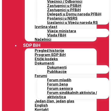
Vijećnici / Odbornici
Zastupnici u PSBiH
Zastupnici u PFBiH
Delegati u Domu naroda PFBiH
Poslanici u NSRS
Izaslanici u Vijeću naroda RS
Izvršna vlast
Vijeće ministara
Vlada FBiH
Načelnici
SDP BiH
Pregled historije
Program SDP BiH
Etički kodeks
Dokumenti
Dokumenti
Publikacije
Forumi
Forum mladih
Forum žena
Forum seniora
Forum sindikalnih aktivista /
aktivistica
Jedan član, jedan glas
English
Kontakt