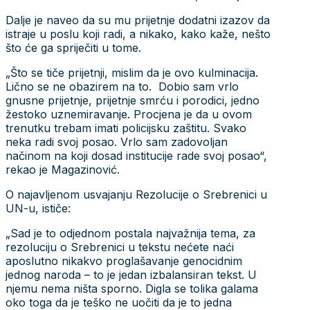
Dalje je naveo da su mu prijetnje dodatni izazov da
istraje u poslu koji radi, a nikako, kako kaže, nešto
što će ga spriječiti u tome.
„Što se tiče prijetnji, mislim da je ovo kulminacija.
Lično se ne obazirem na to. Dobio sam vrlo
gnusne prijetnje, prijetnje smrću i porodici, jedno
žestoko uznemiravanje. Procjena je da u ovom
trenutku trebam imati policijsku zaštitu. Svako
neka radi svoj posao. Vrlo sam zadovoljan
načinom na koji dosad institucije rade svoj posao“,
rekao je Magazinović.
O najavljenom usvajanju Rezolucije o Srebrenici u
UN-u, ističe:
„Sad je to odjednom postala najvažnija tema, za
rezoluciju o Srebrenici u tekstu nećete naći
aposlutno nikakvo proglašavanje genocidnim
jednog naroda – to je jedan izbalansiran tekst. U
njemu nema ništa sporno. Digla se tolika galama
oko toga da je teško ne uočiti da je to jedna