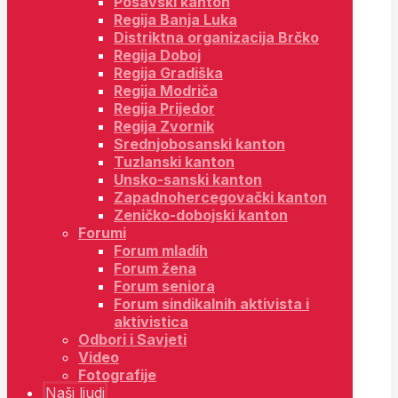
Posavski kanton
Regija Banja Luka
Distriktna organizacija Brčko
Regija Doboj
Regija Gradiška
Regija Modriča
Regija Prijedor
Regija Zvornik
Srednjobosanski kanton
Tuzlanski kanton
Unsko-sanski kanton
Zapadnohercegovački kanton
Zeničko-dobojski kanton
Forumi
Forum mladih
Forum žena
Forum seniora
Forum sindikalnih aktivista i
aktivistica
Odbori i Savjeti
Video
Fotografije
Naši ljudi