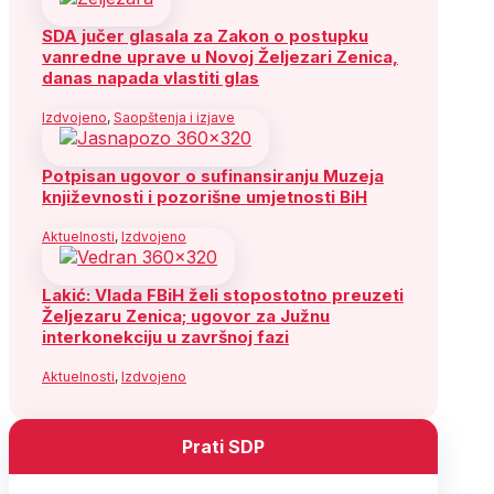
SDA jučer glasala za Zakon o postupku
vanredne uprave u Novoj Željezari Zenica,
danas napada vlastiti glas
Izdvojeno
,
Saopštenja i izjave
Potpisan ugovor o sufinansiranju Muzeja
književnosti i pozorišne umjetnosti BiH
Aktuelnosti
,
Izdvojeno
Lakić: Vlada FBiH želi stopostotno preuzeti
Željezaru Zenica; ugovor za Južnu
interkonekciju u završnoj fazi
Aktuelnosti
,
Izdvojeno
Prati SDP