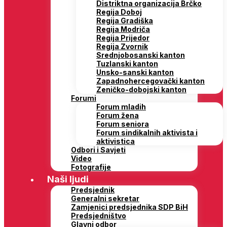
Distriktna organizacija Brčko
Regija Doboj
Regija Gradiška
Regija Modriča
Regija Prijedor
Regija Zvornik
Srednjobosanski kanton
Tuzlanski kanton
Unsko-sanski kanton
Zapadnohercegovački kanton
Zeničko-dobojski kanton
Forumi
Forum mladih
Forum žena
Forum seniora
Forum sindikalnih aktivista i
aktivistica
Odbori i Savjeti
Video
Fotografije
Naši ljudi
Predsjednik
Generalni sekretar
Zamjenici predsjednika SDP BiH
Predsjedništvo
Glavni odbor