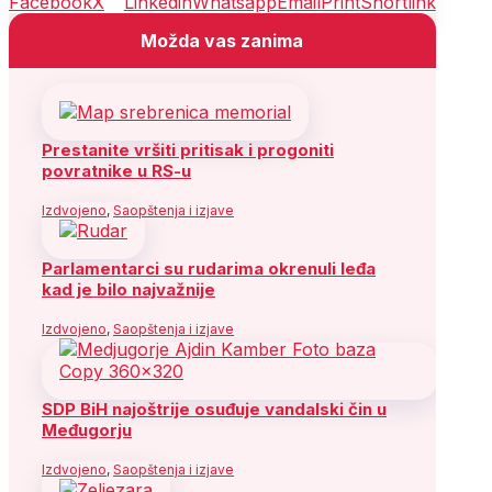
Facebook
X
Linkedin
Whatsapp
Email
Print
Shortlink
Možda vas zanima
Prestanite vršiti pritisak i progoniti
povratnike u RS-u
Izdvojeno
,
Saopštenja i izjave
Parlamentarci su rudarima okrenuli leđa
kad je bilo najvažnije
Izdvojeno
,
Saopštenja i izjave
SDP BiH najoštrije osuđuje vandalski čin u
Međugorju
Izdvojeno
,
Saopštenja i izjave