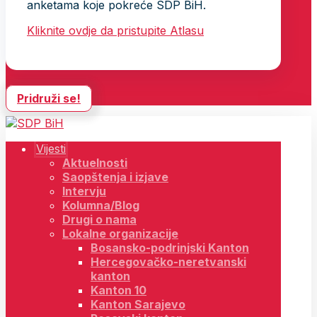
anketama koje pokreće SDP BiH.
Kliknite ovdje da pristupite Atlasu
Pridruži se!
Vijesti
Aktuelnosti
Saopštenja i izjave
Intervju
Kolumna/Blog
Drugi o nama
Lokalne organizacije
Bosansko-podrinjski Kanton
Hercegovačko-neretvanski
kanton
Kanton 10
Kanton Sarajevo