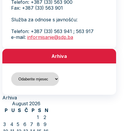
Telefon: +387 (33) 563 900
Fax: +387 (33) 563 901
Služba za odnose s javnošću:
Telefon: +387 (33) 563 941 ; 563 917
e-mail:
informisanje@sdp.ba
Arhiva
Arhiva
Arhiva
August 2026
P
U
S
Č
P
S
N
1
2
3
4
5
6
7
8
9