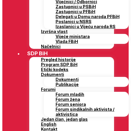
Vijećnici / Odbornici
Zastupnici u PSBiH
Zastupnici u PFBiH
Delegati u Domu naroda PFBiH
Poslanici u NSRS
Izaslanici u Vijeću naroda RS
Izvršna vlast
Vijeće ministara
Vlada FBiH
Načelnici
SDP BiH
Pregled historije
Program SDP BiH
Etički kodeks
Dokumenti
Dokumenti
Publikacije
Forumi
Forum mladih
Forum žena
Forum seniora
Forum sindikalnih aktivista /
aktivistica
Jedan član, jedan glas
English
Kontakt