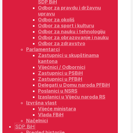
SDP BiH
Odbor za pravdu i državnu
upravu
Odbor za okoliš
Odbor za sport i kulturu
Odbor za nauku i tehnologiju
Odbor za obrazovanje i nauku
Odbor za zdravstvo
Parlamentarci
Zastupnici u skupštinama
kantona
Vijećnici / Odbornici
Zastupnici u PSBiH
Zastupnici u PFBiH
Delegati u Domu naroda PFBiH
Poslanici u NSRS
Izaslanici u Vijeću naroda RS
Izvršna vlast
Vijeće ministara
Vlada FBiH
Načelnici
SDP BiH
Pregled historije