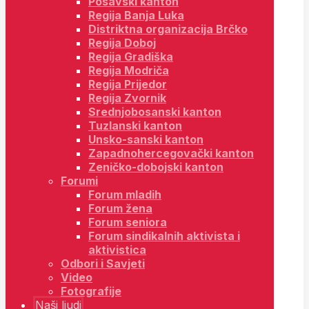
Posavski kanton
Regija Banja Luka
Distriktna organizacija Brčko
Regija Doboj
Regija Gradiška
Regija Modriča
Regija Prijedor
Regija Zvornik
Srednjobosanski kanton
Tuzlanski kanton
Unsko-sanski kanton
Zapadnohercegovački kanton
Zeničko-dobojski kanton
Forumi
Forum mladih
Forum žena
Forum seniora
Forum sindikalnih aktivista i
aktivistica
Odbori i Savjeti
Video
Fotografije
Naši ljudi