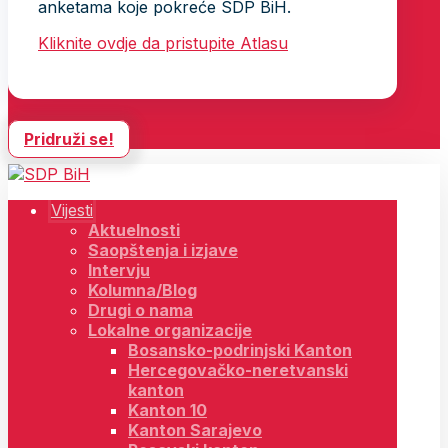
anketama koje pokreće SDP BiH.
Kliknite ovdje da pristupite Atlasu
Pridruži se!
Vijesti
Aktuelnosti
Saopštenja i izjave
Intervju
Kolumna/Blog
Drugi o nama
Lokalne organizacije
Bosansko-podrinjski Kanton
Hercegovačko-neretvanski
kanton
Kanton 10
Kanton Sarajevo