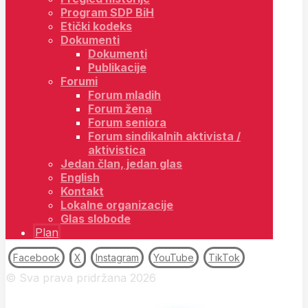
Program SDP BiH
Etički kodeks
Dokumenti
Dokumenti
Publikacije
Forumi
Forum mladih
Forum žena
Forum seniora
Forum sindikalnih aktivista /
aktivistica
Jedan član, jedan glas
English
Kontakt
Lokalne organizacije
Glas slobode
Plan
Facebook
X
Instagram
YouTube
TikTok
© Sva prava pridržana 2026