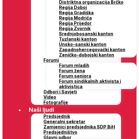
Distriktna organizacija Brčko
Regija Doboj
Regija Gradiška
Regija Modriča
Regija Prijedor
Regija Zvornik
Srednjobosanski kanton
Tuzlanski kanton
Unsko-sanski kanton
Zapadnohercegovački kanton
Zeničko-dobojski kanton
Forumi
Forum mladih
Forum žena
Forum seniora
Forum sindikalnih aktivista i
aktivistica
Odbori i Savjeti
Video
Fotografije
Naši ljudi
Predsjednik
Generalni sekretar
Zamjenici predsjednika SDP BiH
Predsjedništvo
Glavni odbor