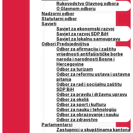
Rukovodstvo Glavnog odbora
O Glavnom odboru
Nadzorni odbor
Statutarni odbor
Savjeti
Savjet za ekonomski razvoj
Savjet za razvoj SDP BiH
Savjet za lokalnu samoupravu
Odbori Predsjedništva
Odbor za afirmaciju i zaštitu
vrijednosti antifašističke borbe
naroda i narodnosti Bosne i
Hercegovine
Odbor za turizam
Odbor za reformu ustava i ustavna
pitanja
Odbor za rad i socijalnu zaštitu
SDP BiH
Odbor za pravdu i državnu upravu
Odbor za okoliš
Odbor za sport i kulturu
Odbor za nauku i tehnologiju
Odbor za obrazovanje i nauku
Odbor za zdravstvo
Parlamentarci
Zastupnici u skupštinama kantona