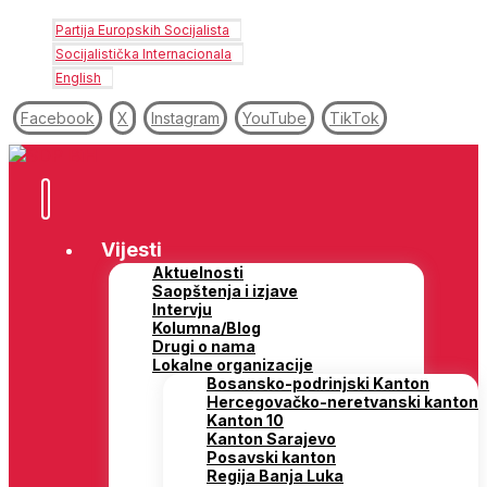
Partija Europskih Socijalista
Socijalistička Internacionala
English
Facebook
X
Instagram
YouTube
TikTok
Vijesti
Aktuelnosti
Saopštenja i izjave
Intervju
Kolumna/Blog
Drugi o nama
Lokalne organizacije
Bosansko-podrinjski Kanton
Hercegovačko-neretvanski kanton
Kanton 10
Kanton Sarajevo
Posavski kanton
Regija Banja Luka