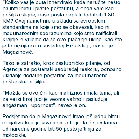
“Koliko vas je puta iznerviralo kada naručite nešto
na internetu i platite poštarinu, a onda vam kad
pošiljka stigne, naša pošta naplati dodatnih 1,80
KM? Ovaj namet nije u skladu sa evropskim
standardima na koje smo se obavezali, kao ni
međunarodnim sporazumima koje smo ratificirali i
krajnje je vrijeme da se ovo plaćanje ukine, kao što
je to učinjeno i u susjednoj Hrvatskoj”, naveo je
Magazinović.
Tako je zatražio, kroz zastupničko pitanje, od
Agencije za poštanski saobraćaj reakciju, odnosno
ukidanje dodatne poštarine za međunarodne
poštanske pošiljke.
“Možda se ovo čini kao mali iznos i mala tema, ali
za veliki broj ljudi je veoma važno i zaslužuje
angažman i upornost”, naveo je on.
Podsjetimo da je Magazinović imao još jednu bitnu
inicijativu koja je usvojena, a to je da će cestarina
od naredne godine biti 50 posto jeftinija za
motocikle.