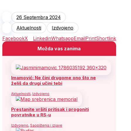
26 Septembra 2024
Aktuelnosti
Izdvojeno
Facebook
X
Linkedin
Whatsapp
Email
Print
Shortlink
Možda vas zanima
Imamović: Ne čini drugome ono što ne
želiš da drugi učini tebi
Aktuelnosti
,
Izdvojeno
Prestanite vršiti pritisak i progoniti
povratnike u RS-u
Izdvojeno
,
Saopštenja i izjave