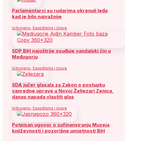
Parlamentarci su rudarima okrenuli leđa
kad je bilo najvažnije
Izdvojeno
,
Saopštenja i izjave
SDP BiH najoštrije osuđuje vandalski čin u
Međugorju
Izdvojeno
,
Saopštenja i izjave
SDA jučer glasala za Zakon o postupku
vanredne uprave u Novoj Željezari Zenica,
danas napada vlastiti glas
Izdvojeno
,
Saopštenja i izjave
Potpisan ugovor o sufinansiranju Muzeja
književnosti i pozorišne umjetnosti BiH