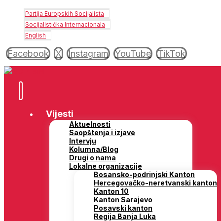
Partija Europskih Socijalista
Socijalistička Internacionala
English
Facebook
X
Instagram
YouTube
TikTok
Vijesti
Aktuelnosti
Saopštenja i izjave
Intervju
Kolumna/Blog
Drugi o nama
Lokalne organizacije
Bosansko-podrinjski Kanton
Hercegovačko-neretvanski kanton
Kanton 10
Kanton Sarajevo
Posavski kanton
Regija Banja Luka