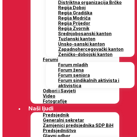
Distriktna organizacija Brčko
Regija Doboj
Regija Gradiška
Regija Modriča
Regija Prijedor
Regija Zvornik
Srednjobosanski kanton
Tuzlanski kanton
Unsko-sanski kanton
Zapadnohercegovački kanton
Zeničko-dobojski kanton
Forumi
Forum mladih
Forum žena
Forum seniora
Forum sindikalnih aktivista i
aktivistica
Odbori i Savjeti
Video
Fotografije
Naši ljudi
Predsjednik
Generalni sekretar
Zamjenici predsjednika SDP BiH
Predsjedništvo
Glavni odbor