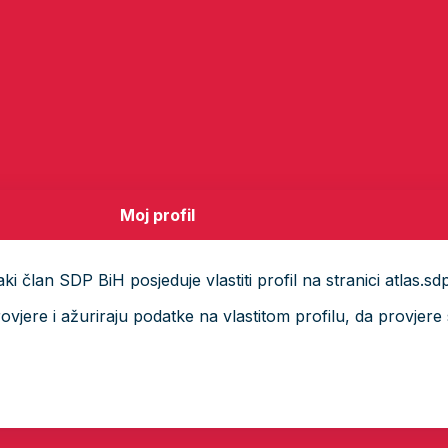
Moj profil
i član SDP BiH posjeduje vlastiti profil na stranici atlas.sd
ere i ažuriraju podatke na vlastitom profilu, da provjere s