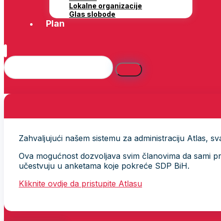
Lokalne organizacije
Glas slobode
Plan
Zahvaljujući našem sistemu za administraciju Atlas, svak
Ova mogućnost dozvoljava svim članovima da sami provj
učestvuju u anketama koje pokreće SDP BiH.
Kliknite ovdje da pristupite Atlasu