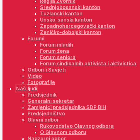
Regija Zvornik
Srednjobosanski kanton
Tuzlanski kanton
Unsko-sanski kanton
Zapadnohercegovački kanton
Zeničko-dobojski kanton
Forumi
Forum mladih
Forum žena
Forum seniora
Forum sindikalnih aktivista i aktivistica
Odbori i Savjeti
Video
Fotografije
Naši ljudi
Predsjednik
Generalni sekretar
Zamjenici predsjednika SDP BiH
Predsjedništvo
Glavni odbor
Rukovodstvo Glavnog odbora
O Glavnom odboru
Nadzorni odbor