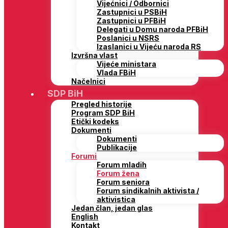
Vijećnici / Odbornici
Zastupnici u PSBiH
Zastupnici u PFBiH
Delegati u Domu naroda PFBiH
Poslanici u NSRS
Izaslanici u Vijeću naroda RS
Izvršna vlast
Vijeće ministara
Vlada FBiH
Načelnici
SDP BiH
Pregled historije
Program SDP BiH
Etički kodeks
Dokumenti
Dokumenti
Publikacije
Forumi
Forum mladih
Forum žena
Forum seniora
Forum sindikalnih aktivista /
aktivistica
Jedan član, jedan glas
English
Kontakt