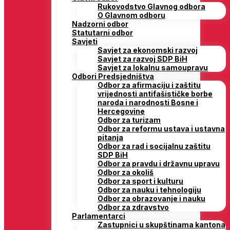
Rukovodstvo Glavnog odbora
O Glavnom odboru
Nadzorni odbor
Statutarni odbor
Savjeti
Savjet za ekonomski razvoj
Savjet za razvoj SDP BiH
Savjet za lokalnu samoupravu
Odbori Predsjedništva
Odbor za afirmaciju i zaštitu
vrijednosti antifašističke borbe
naroda i narodnosti Bosne i
Hercegovine
Odbor za turizam
Odbor za reformu ustava i ustavna
pitanja
Odbor za rad i socijalnu zaštitu
SDP BiH
Odbor za pravdu i državnu upravu
Odbor za okoliš
Odbor za sport i kulturu
Odbor za nauku i tehnologiju
Odbor za obrazovanje i nauku
Odbor za zdravstvo
Parlamentarci
Zastupnici u skupštinama kantona