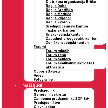
Distriktna organizacija Brčko
Regija Doboj
Regija Gradiška
Regija Modriča
Regija Prijedor
Regija Zvornik
Srednjobosanski kanton
Tuzlanski kanton
Unsko-sanski kanton
Zapadnohercegovački kanton
Zeničko-dobojski kanton
Forumi
Forum mladih
Forum žena
Forum seniora
Forum sindikalnih aktivista i
aktivistica
Odbori i Savjeti
Video
Fotografije
Naši ljudi
Predsjednik
Generalni sekretar
Zamjenici predsjednika SDP BiH
Predsjedništvo
Glavni odbor