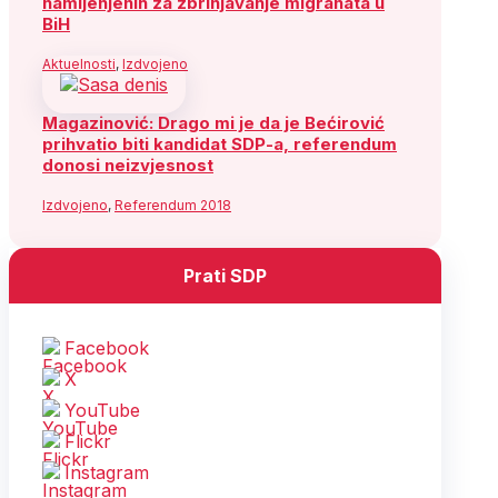
namijenjenih za zbrinjavanje migranata u
BiH
Aktuelnosti
,
Izdvojeno
Magazinović: Drago mi je da je Bećirović
prihvatio biti kandidat SDP-a, referendum
donosi neizvjesnost
Izdvojeno
,
Referendum 2018
Prati SDP
Facebook
X
YouTube
Flickr
Instagram