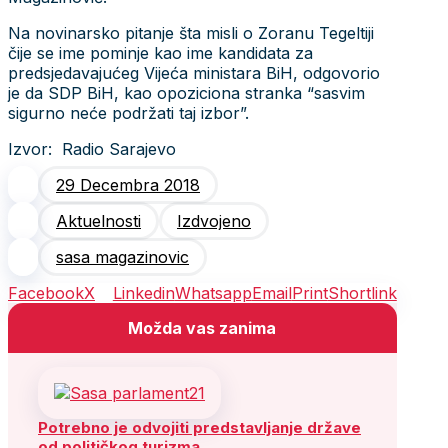
Na novinarsko pitanje šta misli o Zoranu Tegeltiji
čije se ime pominje kao ime kandidata za
predsjedavajućeg Vijeća ministara BiH, odgovorio
je da SDP BiH, kao opoziciona stranka “sasvim
sigurno neće podržati taj izbor”.
Izvor: Radio Sarajevo
29 Decembra 2018
Aktuelnosti
Izdvojeno
sasa magazinovic
Facebook
X
Linkedin
Whatsapp
Email
Print
Shortlink
Možda vas zanima
Potrebno je odvojiti predstavljanje države
od političkog turizma