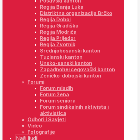
Posavski kanton
Regija Banja Luka
Distriktna organizacija Brčko
Regija Doboj
Regija Gradiška
Regija Modriča
Regija Prijedor
Regija Zvornik
Srednjobosanski kanton
Tuzlanski kanton
Unsko-sanski kanton
Zapadnohercegovački kanton
Zeničko-dobojski kanton
Forumi
Forum mladih
Forum žena
Forum seniora
Forum sindikalnih aktivista i
aktivistica
Odbori i Savjeti
Video
Fotografije
Naši ljudi