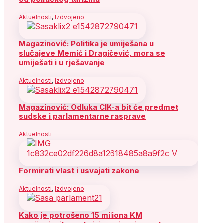
Aktuelnosti
,
Izdvojeno
Magazinović: Politika je umiješana u
slučajeve Memić i Dragičević, mora se
umiješati i u rješavanje
Aktuelnosti
,
Izdvojeno
Magazinović: Odluka CIK-a bit će predmet
sudske i parlamentarne rasprave
Aktuelnosti
Formirati vlast i usvajati zakone
Aktuelnosti
,
Izdvojeno
Kako je potrošeno 15 miliona KM