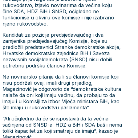
rukovodstvo, izjavio novinarima da većina koju
čine SDA, HDZ BiH i SNSD, očigledno ne
funkcioniše u okviru ove komisije i nije izabrano
njeno rukovodstvo.
Kandidati za pozicije predsjedavajućeg i dva
zamjenika predsjedavajućeg Komisije, koje su
predložili predstavnici Stranke demokratske akcije,
Hrvatske demokratske zajednice BiH i Saveza
nezavisnih socijaldemokrata (SNSD) nisu dobili
potrebnu podršku članova Komisije.
Na novinarsko pitanje da li su članovi komisije koji
nisu podržali ovaj, imali drugi prijedlog,
Magazinović je odgovorio da “demokratska kultura
nalaže da oni koji imaju većinu, da probaju to da
imaju i u Komisiji za izbor Vijeća ministara BiH, kao
što imaju u rukovodstvu parlamenta”.
“Ali očigledno da će se ispostaviti da ta većina
sačinjena od SNSD-a, HDZ-a BiH i SDA baš i nema
toliki kapacitet za koji smatraju da imaju”, kazao je
Magazinović.