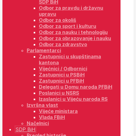
SDP BiH
Odbor za pravdu i državnu
upravu
Odbor za okoliš
Odbor za sport i kulturu
Odbor za nauku i tehnologiju
Odbor za obrazovanje i nauku
Odbor za zdravstvo
Parlamentarci
Zastupnici u skupštinama
kantona
Vijećnici / Odbornici
Zastupnici u PSBiH
Zastupnici u PFBiH
Delegati u Domu naroda PFBiH
Poslanici u NSRS
Izaslanici u Vijeću naroda RS
Izvršna vlast
Vijeće ministara
Vlada FBiH
Načelnici
SDP BiH
Pregled historije