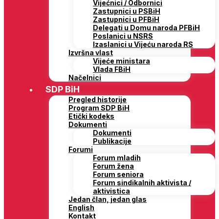
Vijećnici / Odbornici
Zastupnici u PSBiH
Zastupnici u PFBiH
Delegati u Domu naroda PFBiH
Poslanici u NSRS
Izaslanici u Vijeću naroda RS
Izvršna vlast
Vijeće ministara
Vlada FBiH
Načelnici
SDP BiH
Pregled historije
Program SDP BiH
Etički kodeks
Dokumenti
Dokumenti
Publikacije
Forumi
Forum mladih
Forum žena
Forum seniora
Forum sindikalnih aktivista /
aktivistica
Jedan član, jedan glas
English
Kontakt