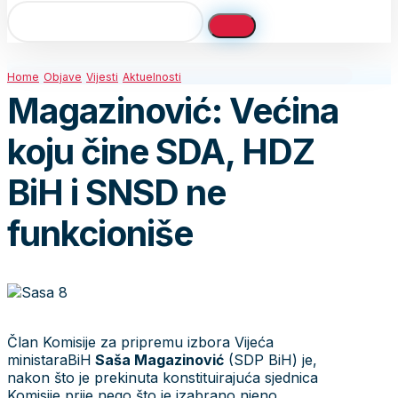
Home
Objave
Vijesti
Aktuelnosti
Magazinović: Većina
koju čine SDA, HDZ
BiH i SNSD ne
funkcioniše
Član Komisije za pripremu izbora Vijeća
ministaraBiH
Saša Magazinović
(SDP BiH) je,
nakon što je prekinuta konstituirajuća sjednica
Komisije prije nego što je izabrano njeno