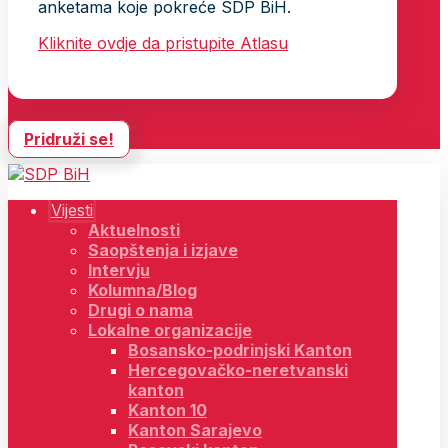
anketama koje pokreće SDP BiH.
Kliknite ovdje da pristupite Atlasu
Pridruži se!
Vijesti
Aktuelnosti
Saopštenja i izjave
Intervju
Kolumna/Blog
Drugi o nama
Lokalne organizacije
Bosansko-podrinjski Kanton
Hercegovačko-neretvanski
kanton
Kanton 10
Kanton Sarajevo