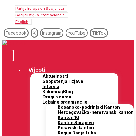
Partija Europskih Socijalista
Socijalistička Internacionala
English
Facebook
X
Instagram
YouTube
TikTok
Vijesti
Aktuelnosti
Saopštenja i izjave
Intervju
Kolumna/Blog
Drugi o nama
Lokalne organizacije
Bosansko-podrinjski Kanton
Hercegovačko-neretvanski kanton
Kanton 10
Kanton Sarajevo
Posavski kanton
Regija Banja Luka