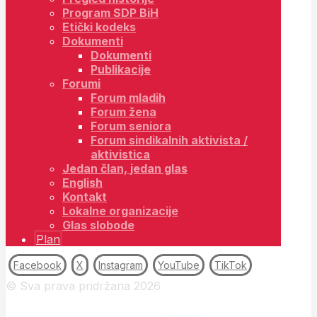
Program SDP BiH
Etički kodeks
Dokumenti
Dokumenti
Publikacije
Forumi
Forum mladih
Forum žena
Forum seniora
Forum sindikalnih aktivista /
aktivistica
Jedan član, jedan glas
English
Kontakt
Lokalne organizacije
Glas slobode
Plan
Facebook
X
Instagram
YouTube
TikTok
© Sva prava pridržana 2026