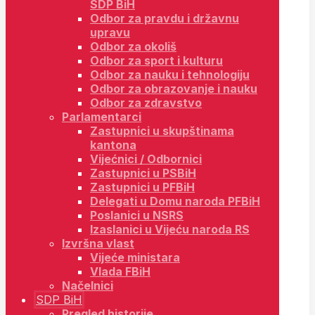
SDP BiH
Odbor za pravdu i državnu
upravu
Odbor za okoliš
Odbor za sport i kulturu
Odbor za nauku i tehnologiju
Odbor za obrazovanje i nauku
Odbor za zdravstvo
Parlamentarci
Zastupnici u skupštinama
kantona
Vijećnici / Odbornici
Zastupnici u PSBiH
Zastupnici u PFBiH
Delegati u Domu naroda PFBiH
Poslanici u NSRS
Izaslanici u Vijeću naroda RS
Izvršna vlast
Vijeće ministara
Vlada FBiH
Načelnici
SDP BiH
Pregled historije