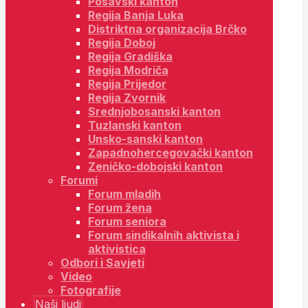
Posavski kanton
Regija Banja Luka
Distriktna organizacija Brčko
Regija Doboj
Regija Gradiška
Regija Modriča
Regija Prijedor
Regija Zvornik
Srednjobosanski kanton
Tuzlanski kanton
Unsko-sanski kanton
Zapadnohercegovački kanton
Zeničko-dobojski kanton
Forumi
Forum mladih
Forum žena
Forum seniora
Forum sindikalnih aktivista i
aktivistica
Odbori i Savjeti
Video
Fotografije
Naši ljudi