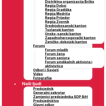
Distriktna organizacija Brčko
Regija Doboj
Regija Gradiška
Regija Modriča
Regija Prijedor
Regija Zvornik
Srednjobosanski kanton
Tuzlanski kanton
Unsko-sanski kanton
Zapadnohercegovački kanton
Zeničko-dobojski kanton
Forumi
Forum mladih
Forum žena
Forum seniora
Forum sindikalnih aktivista i
aktivistica
Odbori i Savjeti
Video
Fotografije
Naši ljudi
Predsjednik
Generalni sekretar
Zamjenici predsjednika SDP BiH
Predsjedništvo
Glavni odbor