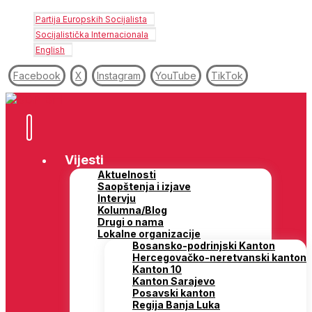
Partija Europskih Socijalista
Socijalistička Internacionala
English
Facebook
X
Instagram
YouTube
TikTok
Vijesti
Aktuelnosti
Saopštenja i izjave
Intervju
Kolumna/Blog
Drugi o nama
Lokalne organizacije
Bosansko-podrinjski Kanton
Hercegovačko-neretvanski kanton
Kanton 10
Kanton Sarajevo
Posavski kanton
Regija Banja Luka