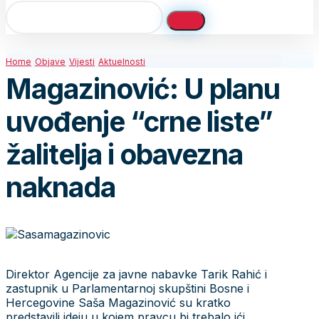
Home
Objave
Vijesti
Aktuelnosti
Magazinović: U planu
uvođenje “crne liste”
žalitelja i obavezna
naknada
Direktor Agencije za javne nabavke Tarik Rahić i
zastupnik u Parlamentarnoj skupštini Bosne i
Hercegovine Saša Magazinović su kratko
predstavili ideju u kojem pravcu bi trebalo ići