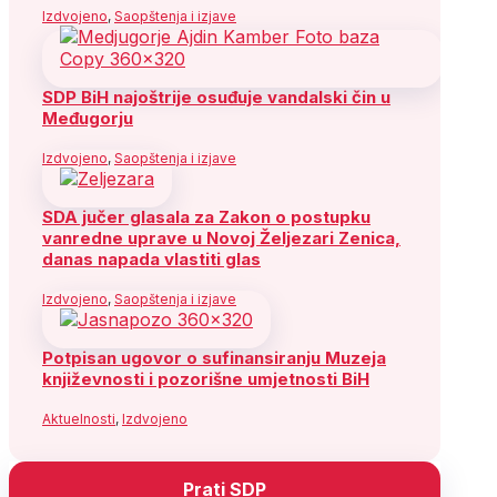
Izdvojeno
,
Saopštenja i izjave
SDP BiH najoštrije osuđuje vandalski čin u
Međugorju
Izdvojeno
,
Saopštenja i izjave
SDA jučer glasala za Zakon o postupku
vanredne uprave u Novoj Željezari Zenica,
danas napada vlastiti glas
Izdvojeno
,
Saopštenja i izjave
Potpisan ugovor o sufinansiranju Muzeja
književnosti i pozorišne umjetnosti BiH
Aktuelnosti
,
Izdvojeno
Prati SDP