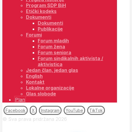
Program SDP BiH
Etički kodeks
Dokumenti
Dokumenti
Publikacije
Forumi
Forum mladih
Forum žena
Forum seniora
Forum sindikalnih aktivista /
aktivistica
Jedan član, jedan glas
English
Kontakt
Lokalne organizacije
Glas slobode
Plan
Facebook
X
Instagram
YouTube
TikTok
© Sva prava pridržana 2026