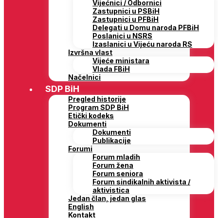
Vijećnici / Odbornici
Zastupnici u PSBiH
Zastupnici u PFBiH
Delegati u Domu naroda PFBiH
Poslanici u NSRS
Izaslanici u Vijeću naroda RS
Izvršna vlast
Vijeće ministara
Vlada FBiH
Načelnici
SDP BiH
Pregled historije
Program SDP BiH
Etički kodeks
Dokumenti
Dokumenti
Publikacije
Forumi
Forum mladih
Forum žena
Forum seniora
Forum sindikalnih aktivista /
aktivistica
Jedan član, jedan glas
English
Kontakt