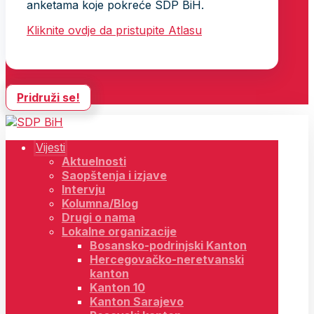
anketama koje pokreće SDP BiH.
Kliknite ovdje da pristupite Atlasu
Pridruži se!
Vijesti
Aktuelnosti
Saopštenja i izjave
Intervju
Kolumna/Blog
Drugi o nama
Lokalne organizacije
Bosansko-podrinjski Kanton
Hercegovačko-neretvanski
kanton
Kanton 10
Kanton Sarajevo