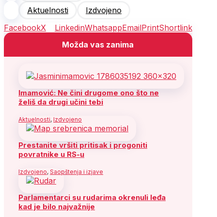
Aktuelnosti
Izdvojeno
Facebook
X
Linkedin
Whatsapp
Email
Print
Shortlink
Možda vas zanima
Imamović: Ne čini drugome ono što ne
želiš da drugi učini tebi
Aktuelnosti
,
Izdvojeno
Prestanite vršiti pritisak i progoniti
povratnike u RS-u
Izdvojeno
,
Saopštenja i izjave
Parlamentarci su rudarima okrenuli leđa
kad je bilo najvažnije