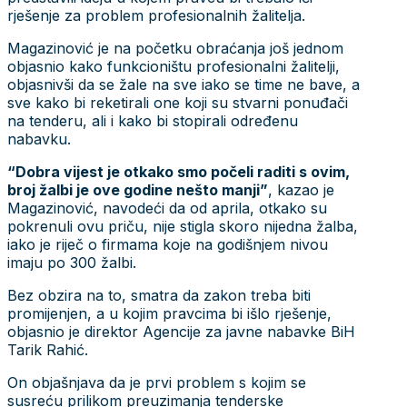
rješenje za problem profesionalnih žalitelja.
Magazinović je na početku obraćanja još jednom
objasnio kako funkcioništu profesionalni žalitelji,
objasnivši da se žale na sve iako se time ne bave, a
sve kako bi reketirali one koji su stvarni ponuđači
na tenderu, ali i kako bi stopirali određenu
nabavku.
“Dobra vijest je otkako smo počeli raditi s ovim,
broj žalbi je ove godine nešto manji”
, kazao je
Magazinović, navodeći da od aprila, otkako su
pokrenuli ovu priču, nije stigla skoro nijedna žalba,
iako je riječ o firmama koje na godišnjem nivou
imaju po 300 žalbi.
Bez obzira na to, smatra da zakon treba biti
promijenjen, a u kojim pravcima bi išlo rješenje,
objasnio je direktor Agencije za javne nabavke BiH
Tarik Rahić.
On objašnjava da je prvi problem s kojim se
susreću prilikom preuzimanja tenderske