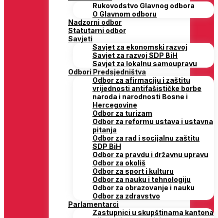
Rukovodstvo Glavnog odbora
O Glavnom odboru
Nadzorni odbor
Statutarni odbor
Savjeti
Savjet za ekonomski razvoj
Savjet za razvoj SDP BiH
Savjet za lokalnu samoupravu
Odbori Predsjedništva
Odbor za afirmaciju i zaštitu
vrijednosti antifašističke borbe
naroda i narodnosti Bosne i
Hercegovine
Odbor za turizam
Odbor za reformu ustava i ustavna
pitanja
Odbor za rad i socijalnu zaštitu
SDP BiH
Odbor za pravdu i državnu upravu
Odbor za okoliš
Odbor za sport i kulturu
Odbor za nauku i tehnologiju
Odbor za obrazovanje i nauku
Odbor za zdravstvo
Parlamentarci
Zastupnici u skupštinama kantona