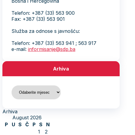
Bosna i Hercegovina
Telefon: +387 (33) 563 900
Fax: +387 (33) 563 901
Služba za odnose s javnošću:
Telefon: +387 (33) 563 941 ; 563 917
e-mail:
informisanje@sdp.ba
Arhiva
Arhiva
Arhiva
August 2026
P
U
S
Č
P
S
N
1
2