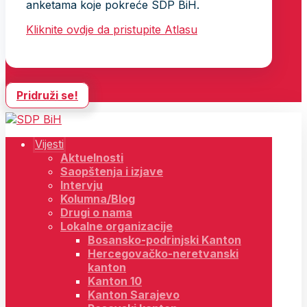
anketama koje pokreće SDP BiH.
Kliknite ovdje da pristupite Atlasu
Pridruži se!
Vijesti
Aktuelnosti
Saopštenja i izjave
Intervju
Kolumna/Blog
Drugi o nama
Lokalne organizacije
Bosansko-podrinjski Kanton
Hercegovačko-neretvanski
kanton
Kanton 10
Kanton Sarajevo