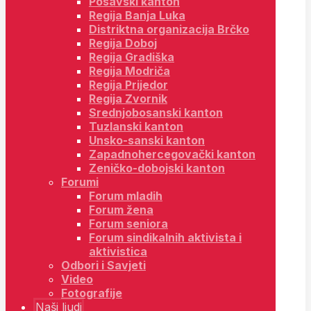
Posavski kanton
Regija Banja Luka
Distriktna organizacija Brčko
Regija Doboj
Regija Gradiška
Regija Modriča
Regija Prijedor
Regija Zvornik
Srednjobosanski kanton
Tuzlanski kanton
Unsko-sanski kanton
Zapadnohercegovački kanton
Zeničko-dobojski kanton
Forumi
Forum mladih
Forum žena
Forum seniora
Forum sindikalnih aktivista i
aktivistica
Odbori i Savjeti
Video
Fotografije
Naši ljudi