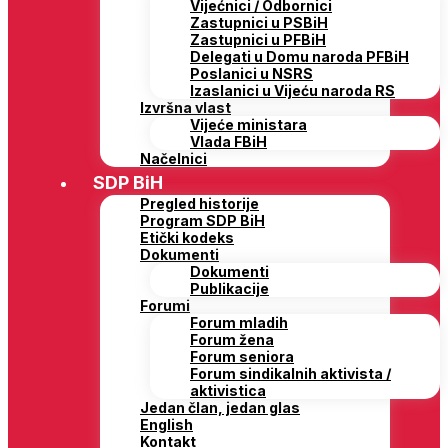
Vijećnici / Odbornici
Zastupnici u PSBiH
Zastupnici u PFBiH
Delegati u Domu naroda PFBiH
Poslanici u NSRS
Izaslanici u Vijeću naroda RS
Izvršna vlast
Vijeće ministara
Vlada FBiH
Načelnici
SDP BiH
Pregled historije
Program SDP BiH
Etički kodeks
Dokumenti
Dokumenti
Publikacije
Forumi
Forum mladih
Forum žena
Forum seniora
Forum sindikalnih aktivista /
aktivistica
Jedan član, jedan glas
English
Kontakt