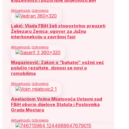
književnosti i pozorišne umjetnosti BiH
Aktuelnosti
,
Izdvojeno
Lakić: Vlada FBiH želi stopostotno preuzeti
Željezaru Zenica; ugovor za Južnu
interkonekciju u završnoj fazi
Aktuelnosti
,
Izdvojeno
Magazinović: Zakon o “bahatoj” vožnji već
polučio rezultate, donosi se novi o
romobilima
Aktuelnosti
,
Izdvojeno
Apelacijom Vojina Mijatovoća Ustavni sud
FBiH oborio dijelove Statuta i Poslovnika
Grada Mostara
Aktuelnosti
,
Izdvojeno