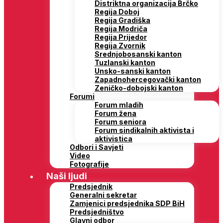
Distriktna organizacija Brčko
Regija Doboj
Regija Gradiška
Regija Modriča
Regija Prijedor
Regija Zvornik
Srednjobosanski kanton
Tuzlanski kanton
Unsko-sanski kanton
Zapadnohercegovački kanton
Zeničko-dobojski kanton
Forumi
Forum mladih
Forum žena
Forum seniora
Forum sindikalnih aktivista i
aktivistica
Odbori i Savjeti
Video
Fotografije
Naši ljudi
Predsjednik
Generalni sekretar
Zamjenici predsjednika SDP BiH
Predsjedništvo
Glavni odbor