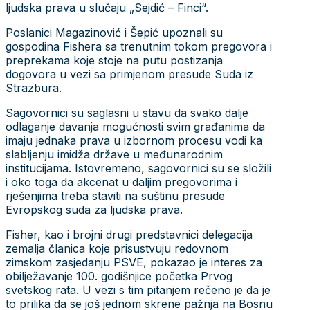
ljudska prava u slučaju „Sejdić – Finci“.
Poslanici Magazinović i Šepić upoznali su
gospodina Fishera sa trenutnim tokom pregovora i
preprekama koje stoje na putu postizanja
dogovora u vezi sa primjenom presude Suda iz
Strazbura.
Sagovornici su saglasni u stavu da svako dalje
odlaganje davanja mogućnosti svim građanima da
imaju jednaka prava u izbornom procesu vodi ka
slabljenju imidža države u međunarodnim
institucijama. Istovremeno, sagovornici su se složili
i oko toga da akcenat u daljim pregovorima i
rješenjima treba staviti na suštinu presude
Evropskog suda za ljudska prava.
Fisher, kao i brojni drugi predstavnici delegacija
zemalja članica koje prisustvuju redovnom
zimskom zasjedanju PSVE, pokazao je interes za
obilježavanje 100. godišnjice početka Prvog
svetskog rata. U vezi s tim pitanjem rečeno je da je
to prilika da se još jednom skrene pažnja na Bosnu