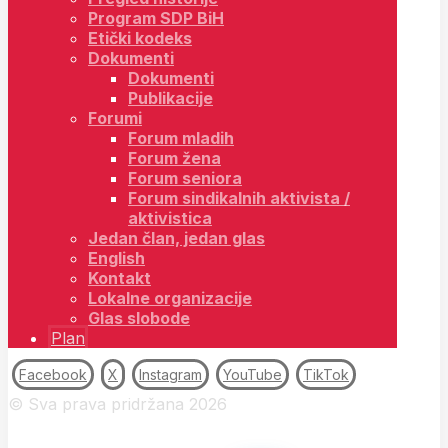
Program SDP BiH
Etički kodeks
Dokumenti
Dokumenti
Publikacije
Forumi
Forum mladih
Forum žena
Forum seniora
Forum sindikalnih aktivista /
aktivistica
Jedan član, jedan glas
English
Kontakt
Lokalne organizacije
Glas slobode
Plan
Facebook
X
Instagram
YouTube
TikTok
© Sva prava pridržana 2026