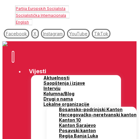
Partija Europskih Socijalista
Socijalistička Internacionala
English
Facebook
X
Instagram
YouTube
TikTok
Vijesti
Aktuelnosti
Saopštenja i izjave
Intervju
Kolumna/Blog
Drugi o nama
Lokalne organizacije
Bosansko-podrinjski Kanton
Hercegovačko-neretvanski kanton
Kanton 10
Kanton Sarajevo
Posavski kanton
Regija Banja Luka