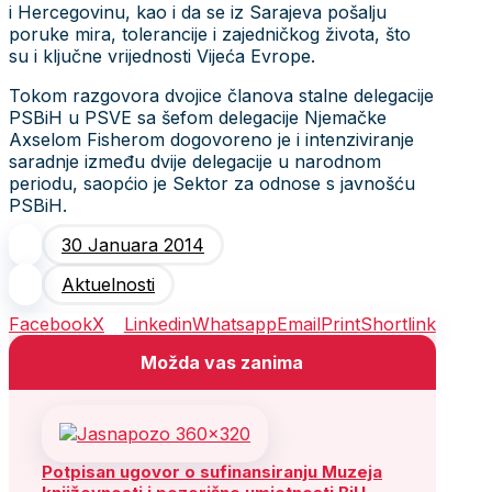
i Hercegovinu, kao i da se iz Sarajeva pošalju
poruke mira, tolerancije i zajedničkog života, što
su i ključne vrijednosti Vijeća Evrope.
Tokom razgovora dvojice članova stalne delegacije
PSBiH u PSVE sa šefom delegacije Njemačke
Axselom Fisherom dogovoreno je i intenziviranje
saradnje između dvije delegacije u narodnom
periodu, saopćio je Sektor za odnose s javnošću
PSBiH.
30 Januara 2014
Aktuelnosti
Facebook
X
Linkedin
Whatsapp
Email
Print
Shortlink
Možda vas zanima
Potpisan ugovor o sufinansiranju Muzeja