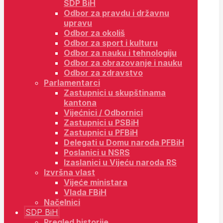
SDP BiH
Odbor za pravdu i državnu
upravu
Odbor za okoliš
Odbor za sport i kulturu
Odbor za nauku i tehnologiju
Odbor za obrazovanje i nauku
Odbor za zdravstvo
Parlamentarci
Zastupnici u skupštinama
kantona
Vijećnici / Odbornici
Zastupnici u PSBiH
Zastupnici u PFBiH
Delegati u Domu naroda PFBiH
Poslanici u NSRS
Izaslanici u Vijeću naroda RS
Izvršna vlast
Vijeće ministara
Vlada FBiH
Načelnici
SDP BiH
Pregled historije