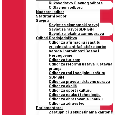
Rukovodstvo Glavnog odbora
O Glavnom odboru
Nadzorni odbor
Statutarni odbor
Savjeti
Savjet za ekonomski razvoj
Savjet za razvoj SDP BiH
Savjet za lokalnu samoupravu
Odbori Predsjedništva
Odbor za afirmaciju i zaštitu
vrijednosti antifašističke borbe
naroda i narodnosti Bosne i
Hercegovine
Odbor za turizam
Odbor za reformu ustava i ustavna
pitanja
Odbor za rad i socijalnu zaštitu
SDP BiH
Odbor za pravdu i državnu upravu
Odbor za okoliš
Odbor za sport i kulturu
Odbor za nauku i tehnologiju
Odbor za obrazovanje i nauku
Odbor za zdravstvo
Parlamentarci
Zastupnici u skupštinama kantona