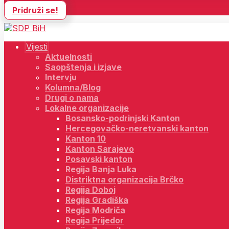
Pridruži se!
Vijesti
Aktuelnosti
Saopštenja i izjave
Intervju
Kolumna/Blog
Drugi o nama
Lokalne organizacije
Bosansko-podrinjski Kanton
Hercegovačko-neretvanski kanton
Kanton 10
Kanton Sarajevo
Posavski kanton
Regija Banja Luka
Distriktna organizacija Brčko
Regija Doboj
Regija Gradiška
Regija Modriča
Regija Prijedor