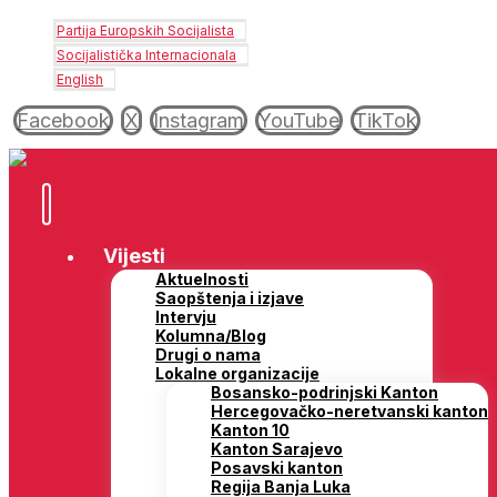
Partija Europskih Socijalista
Socijalistička Internacionala
English
Facebook
X
Instagram
YouTube
TikTok
Vijesti
Aktuelnosti
Saopštenja i izjave
Intervju
Kolumna/Blog
Drugi o nama
Lokalne organizacije
Bosansko-podrinjski Kanton
Hercegovačko-neretvanski kanton
Kanton 10
Kanton Sarajevo
Posavski kanton
Regija Banja Luka