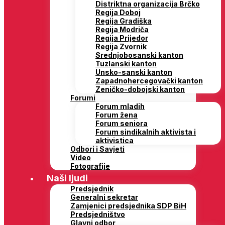
Distriktna organizacija Brčko
Regija Doboj
Regija Gradiška
Regija Modriča
Regija Prijedor
Regija Zvornik
Srednjobosanski kanton
Tuzlanski kanton
Unsko-sanski kanton
Zapadnohercegovački kanton
Zeničko-dobojski kanton
Forumi
Forum mladih
Forum žena
Forum seniora
Forum sindikalnih aktivista i
aktivistica
Odbori i Savjeti
Video
Fotografije
Naši ljudi
Predsjednik
Generalni sekretar
Zamjenici predsjednika SDP BiH
Predsjedništvo
Glavni odbor