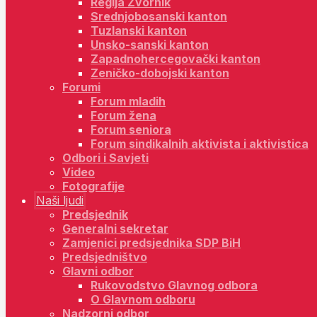
Regija Zvornik
Srednjobosanski kanton
Tuzlanski kanton
Unsko-sanski kanton
Zapadnohercegovački kanton
Zeničko-dobojski kanton
Forumi
Forum mladih
Forum žena
Forum seniora
Forum sindikalnih aktivista i aktivistica
Odbori i Savjeti
Video
Fotografije
Naši ljudi
Predsjednik
Generalni sekretar
Zamjenici predsjednika SDP BiH
Predsjedništvo
Glavni odbor
Rukovodstvo Glavnog odbora
O Glavnom odboru
Nadzorni odbor