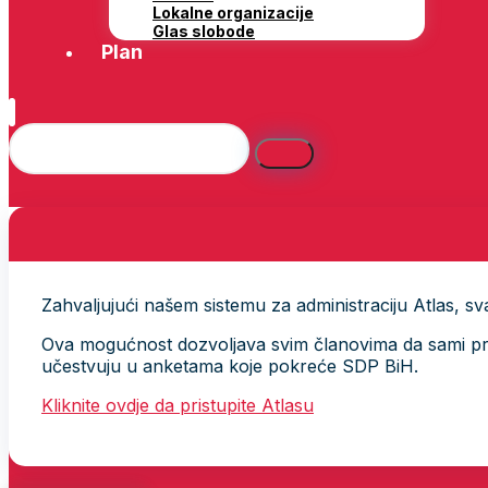
Lokalne organizacije
Glas slobode
Plan
Zahvaljujući našem sistemu za administraciju Atlas, svak
Ova mogućnost dozvoljava svim članovima da sami provj
učestvuju u anketama koje pokreće SDP BiH.
Kliknite ovdje da pristupite Atlasu