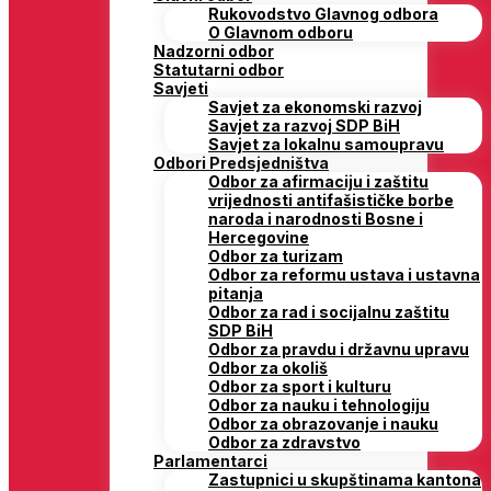
Rukovodstvo Glavnog odbora
O Glavnom odboru
Nadzorni odbor
Statutarni odbor
Savjeti
Savjet za ekonomski razvoj
Savjet za razvoj SDP BiH
Savjet za lokalnu samoupravu
Odbori Predsjedništva
Odbor za afirmaciju i zaštitu
vrijednosti antifašističke borbe
naroda i narodnosti Bosne i
Hercegovine
Odbor za turizam
Odbor za reformu ustava i ustavna
pitanja
Odbor za rad i socijalnu zaštitu
SDP BiH
Odbor za pravdu i državnu upravu
Odbor za okoliš
Odbor za sport i kulturu
Odbor za nauku i tehnologiju
Odbor za obrazovanje i nauku
Odbor za zdravstvo
Parlamentarci
Zastupnici u skupštinama kantona