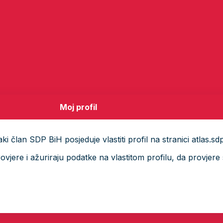
Moj profil
i član SDP BiH posjeduje vlastiti profil na stranici atlas.sd
ere i ažuriraju podatke na vlastitom profilu, da provjere s