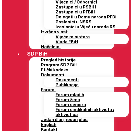
Vijećnici / Odbornici
Zastupnici u PSBiH
Zastupnici u PFBiH
Delegati u Domu naroda PFBiH
Poslanici u NSRS
Izaslanici u Vijeću naroda RS
Izvršna vlast
Vijeće ministara
Vlada FBiH
Načelnici
SDP BiH
Pregled historije
Program SDP BiH
Etički kodeks
Dokumenti
Dokumenti
Publikacije
Forumi
Forum mladih
Forum žena
Forum seniora
Forum sindikalnih aktivista /
aktivistica
Jedan član, jedan glas
English
Kontakt