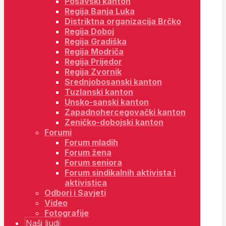
Posavski kanton
Regija Banja Luka
Distriktna organizacija Brčko
Regija Doboj
Regija Gradiška
Regija Modriča
Regija Prijedor
Regija Zvornik
Srednjobosanski kanton
Tuzlanski kanton
Unsko-sanski kanton
Zapadnohercegovački kanton
Zeničko-dobojski kanton
Forumi
Forum mladih
Forum žena
Forum seniora
Forum sindikalnih aktivista i
aktivistica
Odbori i Savjeti
Video
Fotografije
Naši ljudi