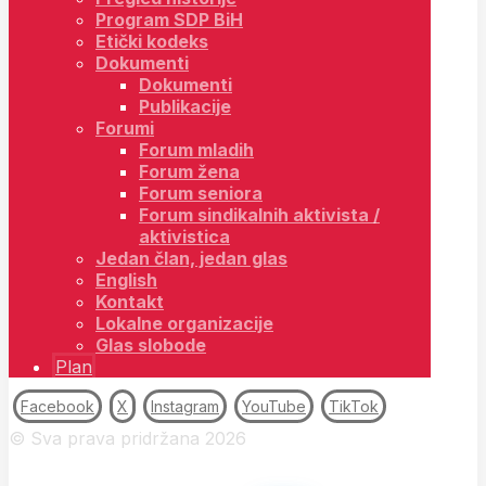
Program SDP BiH
Etički kodeks
Dokumenti
Dokumenti
Publikacije
Forumi
Forum mladih
Forum žena
Forum seniora
Forum sindikalnih aktivista /
aktivistica
Jedan član, jedan glas
English
Kontakt
Lokalne organizacije
Glas slobode
Plan
Facebook
X
Instagram
YouTube
TikTok
© Sva prava pridržana 2026