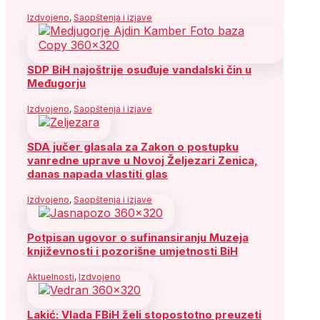
Izdvojeno
,
Saopštenja i izjave
SDP BiH najoštrije osuđuje vandalski čin u
Međugorju
Izdvojeno
,
Saopštenja i izjave
SDA jučer glasala za Zakon o postupku
vanredne uprave u Novoj Željezari Zenica,
danas napada vlastiti glas
Izdvojeno
,
Saopštenja i izjave
Potpisan ugovor o sufinansiranju Muzeja
književnosti i pozorišne umjetnosti BiH
Aktuelnosti
,
Izdvojeno
Lakić: Vlada FBiH želi stopostotno preuzeti