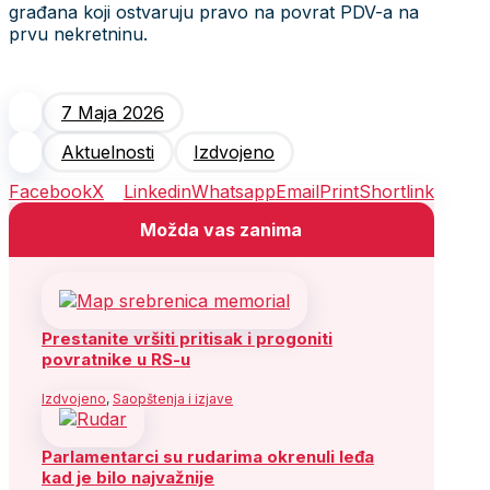
građana koji ostvaruju pravo na povrat PDV-a na
prvu nekretninu.
7 Maja 2026
Aktuelnosti
Izdvojeno
Facebook
X
Linkedin
Whatsapp
Email
Print
Shortlink
Možda vas zanima
Prestanite vršiti pritisak i progoniti
povratnike u RS-u
Izdvojeno
,
Saopštenja i izjave
Parlamentarci su rudarima okrenuli leđa
kad je bilo najvažnije