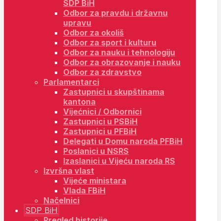
SDP BiH
Odbor za pravdu i državnu
upravu
Odbor za okoliš
Odbor za sport i kulturu
Odbor za nauku i tehnologiju
Odbor za obrazovanje i nauku
Odbor za zdravstvo
Parlamentarci
Zastupnici u skupštinama
kantona
Vijećnici / Odbornici
Zastupnici u PSBiH
Zastupnici u PFBiH
Delegati u Domu naroda PFBiH
Poslanici u NSRS
Izaslanici u Vijeću naroda RS
Izvršna vlast
Vijeće ministara
Vlada FBiH
Načelnici
SDP BiH
Pregled historije