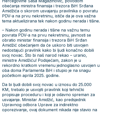
Hercegovine Saša Magazinović, povodom
obećanja ministra finansija i trezora BiH Srđana
Amidžića o skorom usvajanju pravilnika o povratu
PDV-a na prvu nekretninu, ističe da je ova važna
tema aktuelizirana tek nakon godinu nerada i tišine.
– Nakon godinu nerada i tišine na važnu temu
povrata PDV-a na prvu nekretninu, javnosti se
obratio ministar finansija i trezora BiH Srđan
Amidžić obećanjem da će uskoro biti usvojen
nedostajući pravilnik kako bi ljudi konačno dobili
svoj novac. Što bi naš narod rekao – uranio,
ministre Amidžiću! Podsjećam, zakon je u
rekordno kratkom vremenu jednoglasno usvojen u
oba doma Parlamenta BiH i stupio je na snagu
početkom aprila 2025. godine.
Da bi ljudi dobili svoj novac u iznosu do 25.000
KM, trebalo je usvojiti pravilnik koji tehnički
propisuje proceduru i koji je odavno spreman za
usvajanje. Ministar Amidžić, kao predsjednik
Upravnog odbora Uprave za indirektno
oporezivanje, ovaj dokument nikada nije stavio na