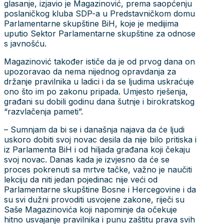
glasanje, izjavio je Magazinović, prema saopćenju
poslaničkog kluba SDP-a u Predstavničkom domu
Parlamentarne skupštine BiH, koje je medijima
uputio Sektor Parlamentarne skupštine za odnose
s javnošću.
Magazinović također ističe da je od prvog dana on
upozoravao da nema nijednog opravdanja za
držanje pravilnika u ladici i da se ljudima uskraćuje
ono što im po zakonu pripada. Umjesto rješenja,
građani su dobili godinu dana šutnje i birokratskog
“razvlačenja pameti”.
– Sumnjam da bi se i današnja najava da će ljudi
uskoro dobiti svoj novac desila da nije bilo pritiska i
iz Parlamenta BiH i od hiljada građana koji čekaju
svoj novac. Danas kada je izvjesno da će se
proces pokrenuti sa mrtve tačke, važno je naučiti
lekciju da niti jedan pojedinac nije veći od
Parlamentarne skupštine Bosne i Hercegovine i da
su svi dužni provoditi usvojene zakone, riječi su
Saše Magazinovića koji napominje da očekuje
hitno usvajanje pravilnika i punu zaštitu prava svih