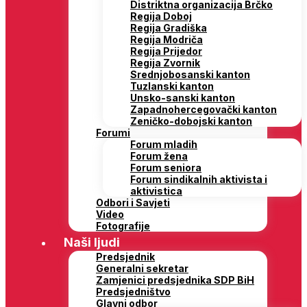
Distriktna organizacija Brčko
Regija Doboj
Regija Gradiška
Regija Modriča
Regija Prijedor
Regija Zvornik
Srednjobosanski kanton
Tuzlanski kanton
Unsko-sanski kanton
Zapadnohercegovački kanton
Zeničko-dobojski kanton
Forumi
Forum mladih
Forum žena
Forum seniora
Forum sindikalnih aktivista i
aktivistica
Odbori i Savjeti
Video
Fotografije
Naši ljudi
Predsjednik
Generalni sekretar
Zamjenici predsjednika SDP BiH
Predsjedništvo
Glavni odbor