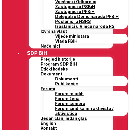
Vijećnici / Odbornici
Zastupnici u PSBiH
Zastupnici u PFBiH
Delegati u Domu naroda PFBiH
Poslanici u NSRS
Izaslanici u Vijeću naroda RS
Izvršna vlast
Vijeće ministara
Vlada FBiH
Načelnici
SDP BiH
Pregled historije
Program SDP BiH
Etički kodeks
Dokumenti
Dokumenti
Publikacije
Forumi
Forum mladih
Forum žena
Forum seniora
Forum sindikalnih aktivista /
aktivistica
Jedan član, jedan glas
English
Kontakt