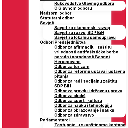
Rukovodstvo Glavnog odbora
O Glavnom odboru
Nadzorni odbor
Statutarni odbor
Savjeti
Savjet za ekonomski razvoj
Savjet za razvoj SDP BiH
Savjet za lokalnu samoupravu
Odbori Predsjedništva
Odbor za afirmaciju i zaštitu
vrijednosti antifašističke borbe
naroda i narodnosti Bosne i
Hercegovine
Odbor za turizam
Odbor za reformu ustava i ustavna
pitanja
Odbor za rad i socijalnu zaštitu
SDP BiH
Odbor za pravdu i državnu upravu
Odbor za okoliš
Odbor za sport i kulturu
Odbor za nauku i tehnologiju
Odbor za obrazovanje i nauku
Odbor za zdravstvo
Parlamentarci
Zastupnici u skupštinama kantona