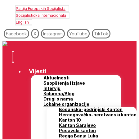
Partija Europskih Socijalista
Socijalistička Internacionala
English
Facebook
X
Instagram
YouTube
TikTok
Vijesti
Aktuelnosti
Saopštenja i izjave
Intervju
Kolumna/Blog
Drugi o nama
Lokalne organizacije
Bosansko-podrinjski Kanton
Hercegovačko-neretvanski kanton
Kanton 10
Kanton Sarajevo
Posavski kanton
Regija Banja Luka