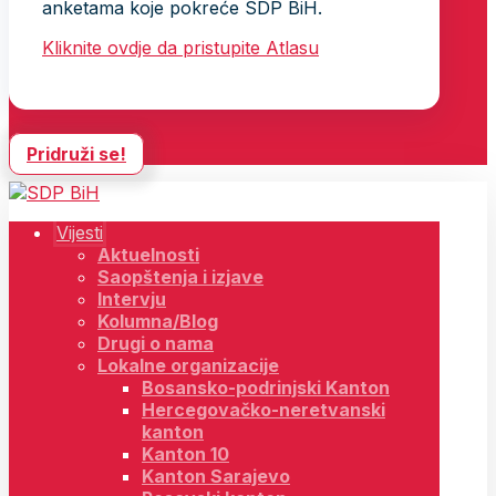
anketama koje pokreće SDP BiH.
Kliknite ovdje da pristupite Atlasu
Pridruži se!
Vijesti
Aktuelnosti
Saopštenja i izjave
Intervju
Kolumna/Blog
Drugi o nama
Lokalne organizacije
Bosansko-podrinjski Kanton
Hercegovačko-neretvanski
kanton
Kanton 10
Kanton Sarajevo