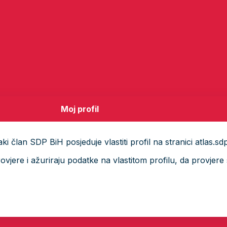
Moj profil
i član SDP BiH posjeduje vlastiti profil na stranici atlas.sd
ere i ažuriraju podatke na vlastitom profilu, da provjere s