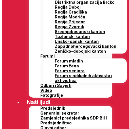
Distriktna organizacija Brčko
Regija Doboj
Regija Gradiška
Regija Modriča
Regija Prijedor
Regija Zvornik
Srednjobosanski kanton
Tuzlanski kanton
Unsko-sanski kanton
Zapadnohercegovački kanton
Zeničko-dobojski kanton
Forumi
Forum mladih
Forum žena
Forum seniora
Forum sindikalnih aktivista i
aktivistica
Odbori i Savjeti
Video
Fotografije
Naši ljudi
Predsjednik
Generalni sekretar
Zamjenici predsjednika SDP BiH
Predsjedništvo
Glavni odbor