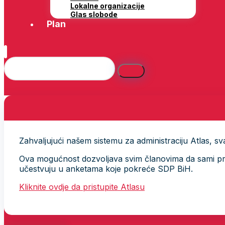
Lokalne organizacije
Glas slobode
Plan
Zahvaljujući našem sistemu za administraciju Atlas, svak
Ova mogućnost dozvoljava svim članovima da sami provj
učestvuju u anketama koje pokreće SDP BiH.
Kliknite ovdje da pristupite Atlasu