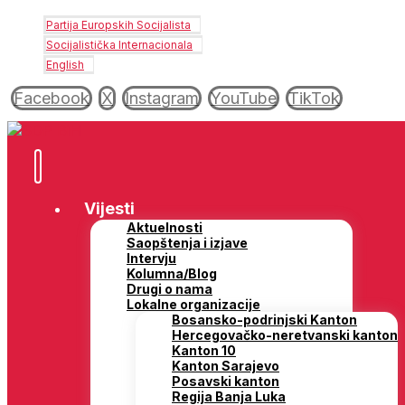
Partija Europskih Socijalista
Socijalistička Internacionala
English
Facebook
X
Instagram
YouTube
TikTok
Vijesti
Aktuelnosti
Saopštenja i izjave
Intervju
Kolumna/Blog
Drugi o nama
Lokalne organizacije
Bosansko-podrinjski Kanton
Hercegovačko-neretvanski kanton
Kanton 10
Kanton Sarajevo
Posavski kanton
Regija Banja Luka