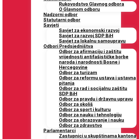
Rukovodstvo Glavnog odbora
O Glavnom odboru
Nadzorni odbor
Statutarni odbor
Savjeti
Savjet za ekonomski razvoj
Savjet za razvoj SDP BiH
Savjet za lokalnu samoupravu
Odbori Predsjedništva
Odbor za afirmaciju i zaštitu
vrijednosti antifašističke borbe
naroda i narodnosti Bosne i
Hercegovine
Odbor za turizam
Odbor za reformu ustava i ustavna
pitanja
Odbor za rad i socijalnu zaštitu
SDP BiH
Odbor za pravdu i državnu upravu
Odbor za okoliš
Odbor za sport i kulturu
Odbor za nauku i tehnologiju
Odbor za obrazovanje i nauku
Odbor za zdravstvo
Parlamentarci
Zastupnici u skupštinama kantona