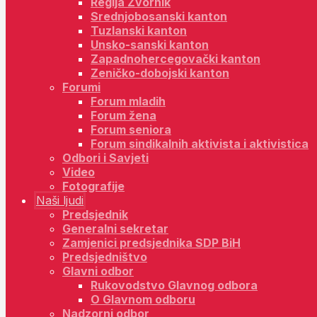
Regija Zvornik
Srednjobosanski kanton
Tuzlanski kanton
Unsko-sanski kanton
Zapadnohercegovački kanton
Zeničko-dobojski kanton
Forumi
Forum mladih
Forum žena
Forum seniora
Forum sindikalnih aktivista i aktivistica
Odbori i Savjeti
Video
Fotografije
Naši ljudi
Predsjednik
Generalni sekretar
Zamjenici predsjednika SDP BiH
Predsjedništvo
Glavni odbor
Rukovodstvo Glavnog odbora
O Glavnom odboru
Nadzorni odbor