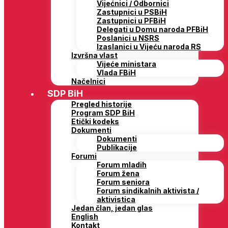
Vijećnici / Odbornici
Zastupnici u PSBiH
Zastupnici u PFBiH
Delegati u Domu naroda PFBiH
Poslanici u NSRS
Izaslanici u Vijeću naroda RS
Izvršna vlast
Vijeće ministara
Vlada FBiH
Načelnici
SDP BiH
Pregled historije
Program SDP BiH
Etički kodeks
Dokumenti
Dokumenti
Publikacije
Forumi
Forum mladih
Forum žena
Forum seniora
Forum sindikalnih aktivista /
aktivistica
Jedan član, jedan glas
English
Kontakt