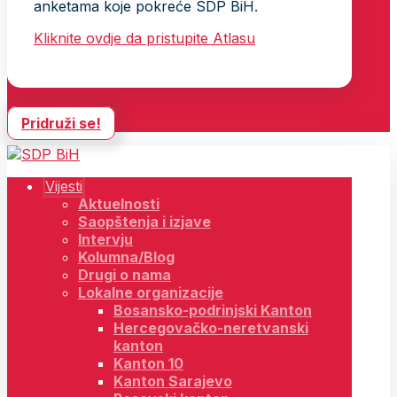
anketama koje pokreće SDP BiH.
Kliknite ovdje da pristupite Atlasu
Pridruži se!
Vijesti
Aktuelnosti
Saopštenja i izjave
Intervju
Kolumna/Blog
Drugi o nama
Lokalne organizacije
Bosansko-podrinjski Kanton
Hercegovačko-neretvanski
kanton
Kanton 10
Kanton Sarajevo