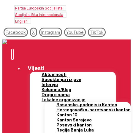
Partija Europskih Socijalista
Socijalistička Internacionala
English
Facebook
X
Instagram
YouTube
TikTok
Vijesti
Aktuelnosti
Saopštenja i izjave
Intervju
Kolumna/Blog
Drugi o nama
Lokalne organizacije
Bosansko-podrinjski Kanton
Hercegovačko-neretvanski kanton
Kanton 10
Kanton Sarajevo
Posavski kanton
Regija Banja Luka