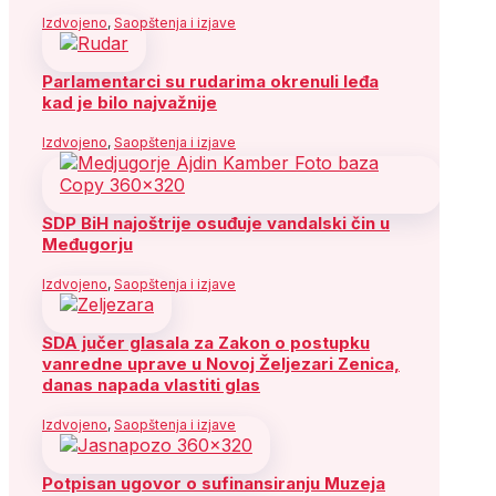
Izdvojeno
,
Saopštenja i izjave
Parlamentarci su rudarima okrenuli leđa
kad je bilo najvažnije
Izdvojeno
,
Saopštenja i izjave
SDP BiH najoštrije osuđuje vandalski čin u
Međugorju
Izdvojeno
,
Saopštenja i izjave
SDA jučer glasala za Zakon o postupku
vanredne uprave u Novoj Željezari Zenica,
danas napada vlastiti glas
Izdvojeno
,
Saopštenja i izjave
Potpisan ugovor o sufinansiranju Muzeja