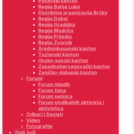
Posavski kanton
Regija Banja Luka
Distriktna organizacija Brčko
Regija Doboj
Regija Gradiška
Regija Modriča
Regija Prijedor
Regija Zvornik
Srednjobosanski kanton
Tuzlanski kanton
Unsko-sanski kanton
Zapadnohercegovački kanton
Zeničko-dobojski kanton
Forumi
Forum mladih
Forum žena
Forum seniora
Forum sindikalnih aktivista i
aktivistica
Odbori i Savjeti
Video
Fotografije
Naši ljudi