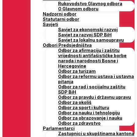
Rukovodstvo Glavnog odbora
O Glavnom odboru
Nadzorni odbor
Statutarni odbor
Savjeti
Savjet za ekonomski razvoj
Savjet za razvoj SDP BiH
Savjet za lokalnu samoupravu
Odbori Predsjedništva
Odbor za afirmaciju i zaštitu
vrijednosti antifašističke borbe
naroda i narodnosti Bosne i
Hercegovine
Odbor za turizam
Odbor za reformu ustava i ustavna
pitanja
Odbor za rad i socijalnu zaštitu
SDP BiH
Odbor za pravdu i državnu upravu
Odbor za okoliš
Odbor za sport i kulturu
Odbor za nauku i tehnologiju
Odbor za obrazovanje i nauku
Odbor za zdravstvo
Parlamentarci
Zastupnici u skupštinama kantona