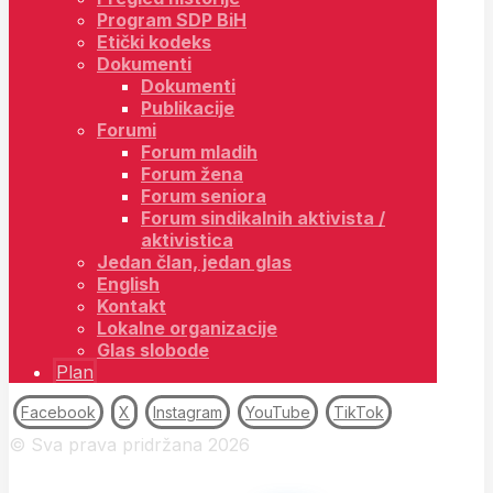
Program SDP BiH
Etički kodeks
Dokumenti
Dokumenti
Publikacije
Forumi
Forum mladih
Forum žena
Forum seniora
Forum sindikalnih aktivista /
aktivistica
Jedan član, jedan glas
English
Kontakt
Lokalne organizacije
Glas slobode
Plan
Facebook
X
Instagram
YouTube
TikTok
© Sva prava pridržana 2026