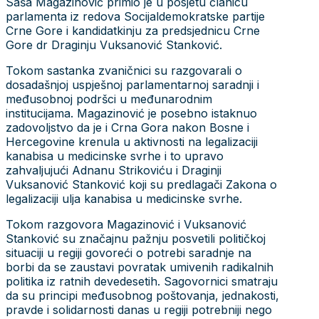
Saša Magazinović primio je u posjetu članicu
parlamenta iz redova Socijaldemokratske partije
Crne Gore i kandidatkinju za predsjednicu Crne
Gore dr Draginju Vuksanović Stanković.
Tokom sastanka zvaničnici su razgovarali o
dosadašnjoj uspješnoj parlamentarnoj saradnji i
međusobnoj podršci u međunarodnim
institucijama. Magazinović je posebno istaknuo
zadovoljstvo da je i Crna Gora nakon Bosne i
Hercegovine krenula u aktivnosti na legalizaciji
kanabisa u medicinske svrhe i to upravo
zahvaljujući Adnanu Strikoviću i Draginji
Vuksanović Stanković koji su predlagači Zakona o
legalizaciji ulja kanabisa u medicinske svrhe.
Tokom razgovora Magazinović i Vuksanović
Stanković su značajnu pažnju posvetili političkoj
situaciji u regiji govoreći o potrebi saradnje na
borbi da se zaustavi povratak umivenih radikalnih
politika iz ratnih devedesetih. Sagovornici smatraju
da su principi međusobnog poštovanja, jednakosti,
pravde i solidarnosti danas u regiji potrebniji nego