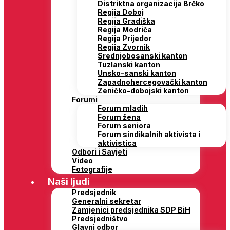
Distriktna organizacija Brčko
Regija Doboj
Regija Gradiška
Regija Modriča
Regija Prijedor
Regija Zvornik
Srednjobosanski kanton
Tuzlanski kanton
Unsko-sanski kanton
Zapadnohercegovački kanton
Zeničko-dobojski kanton
Forumi
Forum mladih
Forum žena
Forum seniora
Forum sindikalnih aktivista i
aktivistica
Odbori i Savjeti
Video
Fotografije
Naši ljudi
Predsjednik
Generalni sekretar
Zamjenici predsjednika SDP BiH
Predsjedništvo
Glavni odbor