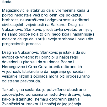
ikada.
Magazinović je istaknuo da u vremenima kada u
politici nedostaje veći broj onih koji pokazuju
hrabrost, neustrašivost i odgovornost u odbrani
civilizacijskih vrijednosti na Balkanu, Draginja
Vuksanović Stanković predstavlja svijetao primjer,
ne samo osobe koja to čini nego koja i nadahnjuje i
motivira druge da izbrišu svoje strahove i budu dio
progresivnih procesa.
Draginja Vuksanović Stanković je istakla da su
evropske vrijednosti i principi u našoj regiji
dovedeni u pitanje i da su danas Bosna i
Hercegovina i Crna Gora branik odbrane tih
vrijednosti. Istaknula je da negiranje genocida i
veličanje ratnih zločinaca mora biti procesuirano
od strane pravosuđa.
Također, na sastanku je potvrđeno obostrano
zadovoljstvo odnosima između dvije države, koje,
kako je istaknuto, nemaju otvorenih pitanja.
Zvaničnici su istaknuli i značaj daljeg jačanja