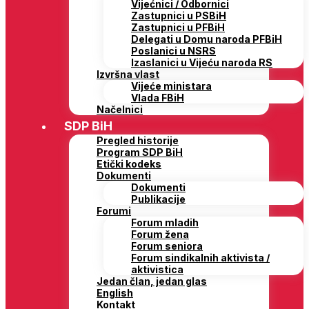
Vijećnici / Odbornici
Zastupnici u PSBiH
Zastupnici u PFBiH
Delegati u Domu naroda PFBiH
Poslanici u NSRS
Izaslanici u Vijeću naroda RS
Izvršna vlast
Vijeće ministara
Vlada FBiH
Načelnici
SDP BiH
Pregled historije
Program SDP BiH
Etički kodeks
Dokumenti
Dokumenti
Publikacije
Forumi
Forum mladih
Forum žena
Forum seniora
Forum sindikalnih aktivista /
aktivistica
Jedan član, jedan glas
English
Kontakt