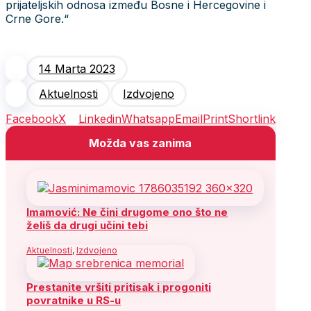
prijateljskih odnosa između Bosne i Hercegovine i
Crne Gore.“
14 Marta 2023
Aktuelnosti
Izdvojeno
Facebook
X
Linkedin
Whatsapp
Email
Print
Shortlink
Možda vas zanima
Imamović: Ne čini drugome ono što ne
želiš da drugi učini tebi
Aktuelnosti
,
Izdvojeno
Prestanite vršiti pritisak i progoniti
povratnike u RS-u