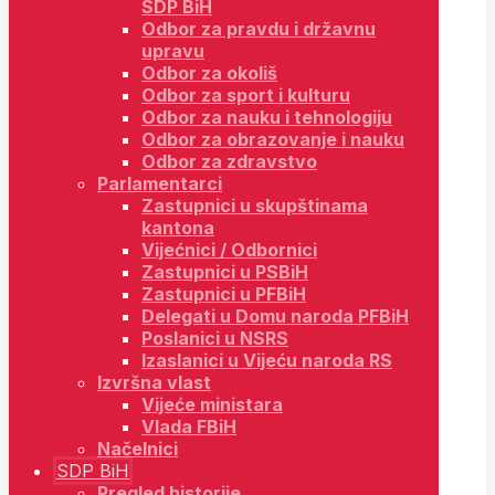
SDP BiH
Odbor za pravdu i državnu
upravu
Odbor za okoliš
Odbor za sport i kulturu
Odbor za nauku i tehnologiju
Odbor za obrazovanje i nauku
Odbor za zdravstvo
Parlamentarci
Zastupnici u skupštinama
kantona
Vijećnici / Odbornici
Zastupnici u PSBiH
Zastupnici u PFBiH
Delegati u Domu naroda PFBiH
Poslanici u NSRS
Izaslanici u Vijeću naroda RS
Izvršna vlast
Vijeće ministara
Vlada FBiH
Načelnici
SDP BiH
Pregled historije