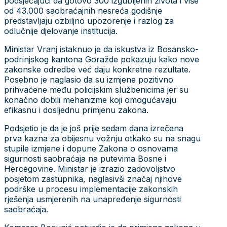
podsjećajući da gotovo 300 izgubljenih života i više
od 43.000 saobraćajnih nesreća godišnje
predstavljaju ozbiljno upozorenje i razlog za
odlučnije djelovanje institucija.
Ministar Vranj istaknuo je da iskustva iz Bosansko-
podrinjskog kantona Goražde pokazuju kako nove
zakonske odredbe već daju konkretne rezultate.
Posebno je naglasio da su izmjene pozitivno
prihvaćene među policijskim službenicima jer su
konačno dobili mehanizme koji omogućavaju
efikasnu i dosljednu primjenu zakona.
Podsjetio je da je još prije sedam dana izrečena
prva kazna za obijesnu vožnju otkako su na snagu
stupile izmjene i dopune Zakona o osnovama
sigurnosti saobraćaja na putevima Bosne i
Hercegovine. Ministar je izrazio zadovoljstvo
posjetom zastupnika, naglasivši značaj njihove
podrške u procesu implementacije zakonskih
rješenja usmjerenih na unapređenje sigurnosti
saobraćaja.