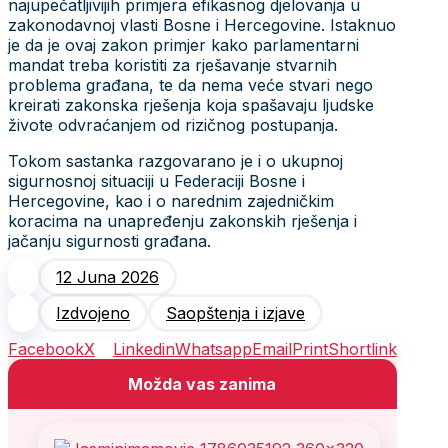
najupečatljivijih primjera efikasnog djelovanja u
zakonodavnoj vlasti Bosne i Hercegovine. Istaknuo
je da je ovaj zakon primjer kako parlamentarni
mandat treba koristiti za rješavanje stvarnih
problema građana, te da nema veće stvari nego
kreirati zakonska rješenja koja spašavaju ljudske
živote odvraćanjem od rizičnog postupanja.
Tokom sastanka razgovarano je i o ukupnoj
sigurnosnoj situaciji u Federaciji Bosne i
Hercegovine, kao i o narednim zajedničkim
koracima na unapređenju zakonskih rješenja i
jačanju sigurnosti građana.
12 Juna 2026
Izdvojeno
Saopštenja i izjave
Facebook
X
Linkedin
Whatsapp
Email
Print
Shortlink
Možda vas zanima