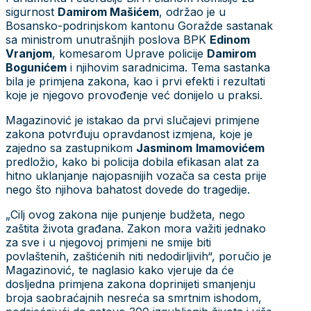
sigurnost
Damirom Mašićem
, održao je u
Bosansko-podrinjskom kantonu Goražde sastanak
sa ministrom unutrašnjih poslova BPK
Edinom
Vranjom
, komesarom Uprave policije
Damirom
Bogunićem
i njihovim saradnicima. Tema sastanka
bila je primjena zakona, kao i prvi efekti i rezultati
koje je njegovo provođenje već donijelo u praksi.
Magazinović je istakao da prvi slučajevi primjene
zakona potvrđuju opravdanost izmjena, koje je
zajedno sa zastupnikom
Jasminom
Imamovićem
predložio, kako bi policija dobila efikasan alat za
hitno uklanjanje najopasnijih vozača sa cesta prije
nego što njihova bahatost dovede do tragedije.
„Cilj ovog zakona nije punjenje budžeta, nego
zaštita života građana. Zakon mora važiti jednako
za sve i u njegovoj primjeni ne smije biti
povlaštenih, zaštićenih niti nedodirljivih“, poručio je
Magazinović, te naglasio kako vjeruje da će
dosljedna primjena zakona doprinijeti smanjenju
broja saobraćajnih nesreća sa smrtnim ishodom,