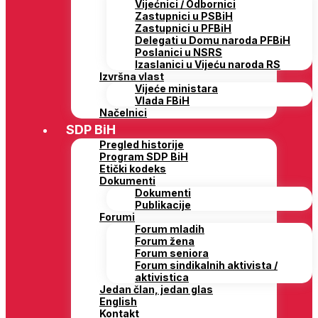
Vijećnici / Odbornici
Zastupnici u PSBiH
Zastupnici u PFBiH
Delegati u Domu naroda PFBiH
Poslanici u NSRS
Izaslanici u Vijeću naroda RS
Izvršna vlast
Vijeće ministara
Vlada FBiH
Načelnici
SDP BiH
Pregled historije
Program SDP BiH
Etički kodeks
Dokumenti
Dokumenti
Publikacije
Forumi
Forum mladih
Forum žena
Forum seniora
Forum sindikalnih aktivista /
aktivistica
Jedan član, jedan glas
English
Kontakt