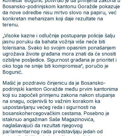
Komesar Bogunić potvrdio je da primjena zakona u
Bosansko-podrinjskom kantonu Goražde pokazuje
da nove odredbe nisu mrtvo slovo na papiru, već
konkretan mehanizam koji daje rezultate na
terenu.
„Visoke kazne i odlučnije postupanje policije šalju
jasnu poruku da bahata vožnja više neće biti
tolerisana. Svako ko svojim opasnim ponašanjem
ugrožava živote građana mora znati da će snositi
ozbiljne posljedice. Sigurnost građana je prioritet i
oko toga ne smije biti kompromisa“, poručio je
Bogunić.
Mašić je pozdravio činjenicu da je Bosansko-
podrinjski kanton Goražde među prvim kantonima
koji su započeli primjenu zakona nakon stupanja
na snagu, ocijenivši to važnim korakom ka
uspostavljanju većeg reda i sigurnosti na
bosanskohercegovačkim cestama. Posebno je
istaknuo angažman Saše Magazinovića,
naglašavajući da rezultati njegovog
parlamentarnog rada predstavljaju jedan od