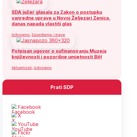
SDA jučer glasala za Zakon o postupku
vanredne uprave u Novoj Željezari Zenica,
danas napada vlastiti glas
Izdvojeno
,
Saopštenja i izjave
Potpisan ugovor o sufinansiranju Muzeja
književnosti i pozorišne umjetnosti BiH
Aktuelnosti
,
Izdvojeno
Prati SDP
Facebook
X
YouTube
Flickr