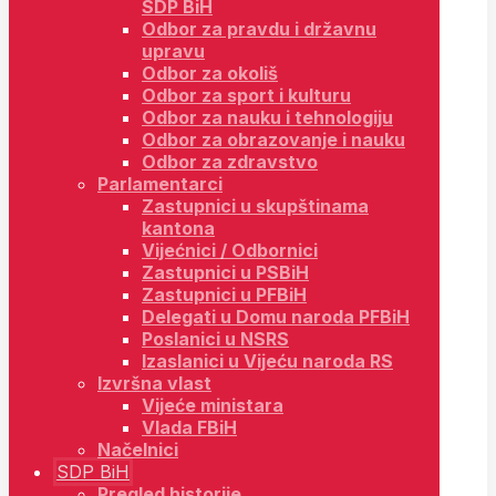
SDP BiH
Odbor za pravdu i državnu
upravu
Odbor za okoliš
Odbor za sport i kulturu
Odbor za nauku i tehnologiju
Odbor za obrazovanje i nauku
Odbor za zdravstvo
Parlamentarci
Zastupnici u skupštinama
kantona
Vijećnici / Odbornici
Zastupnici u PSBiH
Zastupnici u PFBiH
Delegati u Domu naroda PFBiH
Poslanici u NSRS
Izaslanici u Vijeću naroda RS
Izvršna vlast
Vijeće ministara
Vlada FBiH
Načelnici
SDP BiH
Pregled historije