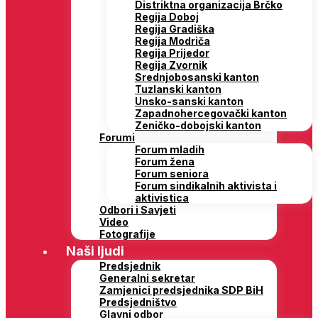
Distriktna organizacija Brčko
Regija Doboj
Regija Gradiška
Regija Modriča
Regija Prijedor
Regija Zvornik
Srednjobosanski kanton
Tuzlanski kanton
Unsko-sanski kanton
Zapadnohercegovački kanton
Zeničko-dobojski kanton
Forumi
Forum mladih
Forum žena
Forum seniora
Forum sindikalnih aktivista i
aktivistica
Odbori i Savjeti
Video
Fotografije
Naši ljudi
Predsjednik
Generalni sekretar
Zamjenici predsjednika SDP BiH
Predsjedništvo
Glavni odbor