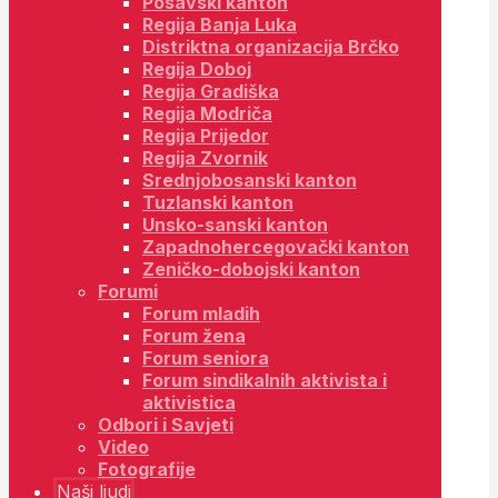
Posavski kanton
Regija Banja Luka
Distriktna organizacija Brčko
Regija Doboj
Regija Gradiška
Regija Modriča
Regija Prijedor
Regija Zvornik
Srednjobosanski kanton
Tuzlanski kanton
Unsko-sanski kanton
Zapadnohercegovački kanton
Zeničko-dobojski kanton
Forumi
Forum mladih
Forum žena
Forum seniora
Forum sindikalnih aktivista i
aktivistica
Odbori i Savjeti
Video
Fotografije
Naši ljudi