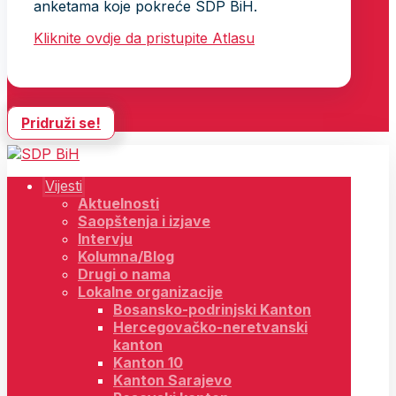
anketama koje pokreće SDP BiH.
Kliknite ovdje da pristupite Atlasu
Pridruži se!
Vijesti
Aktuelnosti
Saopštenja i izjave
Intervju
Kolumna/Blog
Drugi o nama
Lokalne organizacije
Bosansko-podrinjski Kanton
Hercegovačko-neretvanski
kanton
Kanton 10
Kanton Sarajevo