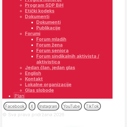
Program SDP BiH
Etički kodeks
Dokumenti
Dokumenti
Publikacije
Forumi
Forum mladih
Forum žena
Forum seniora
Forum sindikalnih aktivista /
aktivistica
Jedan član, jedan glas
English
Kontakt
Lokalne organizacije
Glas slobode
Plan
Facebook
X
Instagram
YouTube
TikTok
© Sva prava pridržana 2026