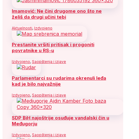
Imamović: Ne čini drugome ono što ne
želiš da drugi učini tebi
Aktuelnosti
,
Izdvojeno
Prestanite vršiti pritisak i progoniti
povratnike u RS-u
Izdvojeno
,
Saopštenja i izjave
Parlamentarci su rudarima okrenuli leđa
kad je bilo najvažnije
Izdvojeno
,
Saopštenja i izjave
SDP BiH najoštrije osuđuje vandalski čin u
Međugorju
Izdvojeno
,
Saopštenja i izjave