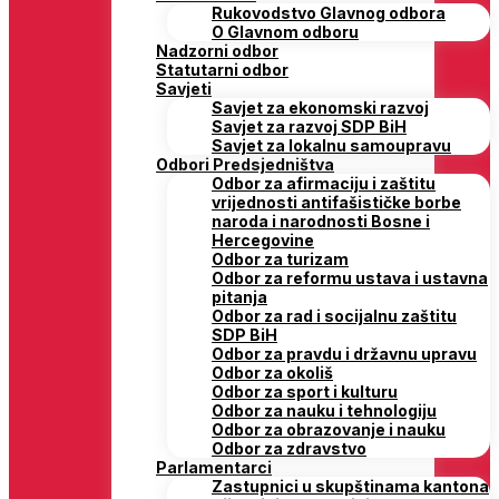
Rukovodstvo Glavnog odbora
O Glavnom odboru
Nadzorni odbor
Statutarni odbor
Savjeti
Savjet za ekonomski razvoj
Savjet za razvoj SDP BiH
Savjet za lokalnu samoupravu
Odbori Predsjedništva
Odbor za afirmaciju i zaštitu
vrijednosti antifašističke borbe
naroda i narodnosti Bosne i
Hercegovine
Odbor za turizam
Odbor za reformu ustava i ustavna
pitanja
Odbor za rad i socijalnu zaštitu
SDP BiH
Odbor za pravdu i državnu upravu
Odbor za okoliš
Odbor za sport i kulturu
Odbor za nauku i tehnologiju
Odbor za obrazovanje i nauku
Odbor za zdravstvo
Parlamentarci
Zastupnici u skupštinama kantona