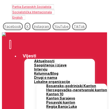
Partija Europskih Socijalista
Socijalistička Internacionala
English
Facebook
X
Instagram
YouTube
TikTok
Vijesti
Aktuelnosti
Saopštenja i izjave
Intervju
Kolumna/Blog
Drugi o nama
Lokalne organizacije
Bosansko-podrinjski Kanton
Hercegovačko-neretvanski kanton
Kanton 10
Kanton Sarajevo
Posavski kanton
Regija Banja Luka