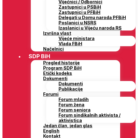
Vijećnici / Odbornici
Zastupnici u PSBiH
Zastupnici u PFBiH
Delegati u Domu naroda PFBiH
Poslanici u NSRS
Izaslanici u Vijeću naroda RS
Izvršna vlast
Vijeće ministara
Vlada FBiH
Načelnici
SDP BiH
Pregled historije
Program SDP BiH
Etički kodeks
Dokumenti
Dokumenti
Publikacije
Forumi
Forum mladih
Forum žena
Forum seniora
Forum sindikalnih aktivista /
aktivistica
Jedan član, jedan glas
English
Kontakt