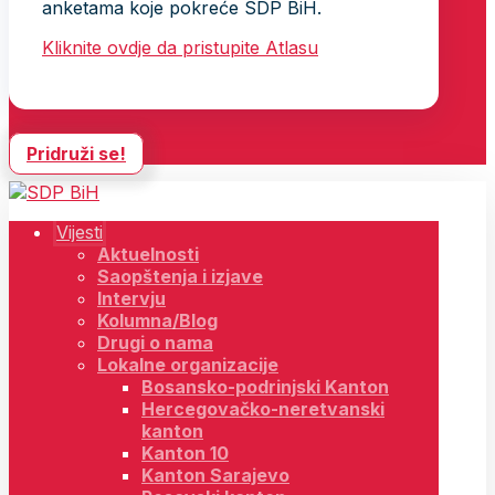
anketama koje pokreće SDP BiH.
Kliknite ovdje da pristupite Atlasu
Pridruži se!
Vijesti
Aktuelnosti
Saopštenja i izjave
Intervju
Kolumna/Blog
Drugi o nama
Lokalne organizacije
Bosansko-podrinjski Kanton
Hercegovačko-neretvanski
kanton
Kanton 10
Kanton Sarajevo