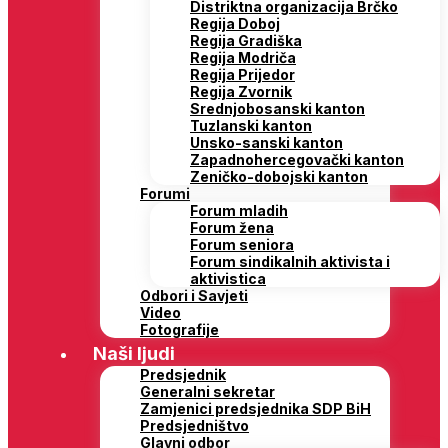
Distriktna organizacija Brčko
Regija Doboj
Regija Gradiška
Regija Modriča
Regija Prijedor
Regija Zvornik
Srednjobosanski kanton
Tuzlanski kanton
Unsko-sanski kanton
Zapadnohercegovački kanton
Zeničko-dobojski kanton
Forumi
Forum mladih
Forum žena
Forum seniora
Forum sindikalnih aktivista i
aktivistica
Odbori i Savjeti
Video
Fotografije
Naši ljudi
Predsjednik
Generalni sekretar
Zamjenici predsjednika SDP BiH
Predsjedništvo
Glavni odbor