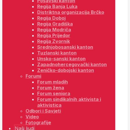
Posavski kanton
Regija Banja Luka
Distriktna organizacija Brčko
Regija Doboj
Regija Gradiška
Regija Modriča
Regija Prijedor
Regija Zvornik
Srednjobosanski kanton
Tuzlanski kanton
Unsko-sanski kanton
Zapadnohercegovački kanton
Zeničko-dobojski kanton
Forumi
Forum mladih
Forum žena
Forum seniora
Forum sindikalnih aktivista i
aktivistica
Odbori i Savjeti
Video
Fotografije
Naši ljudi