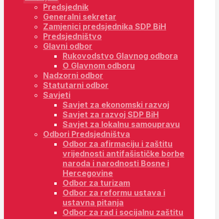
Predsjednik
Generalni sekretar
Zamjenici predsjednika SDP BiH
Predsjedništvo
Glavni odbor
Rukovodstvo Glavnog odbora
O Glavnom odboru
Nadzorni odbor
Statutarni odbor
Savjeti
Savjet za ekonomski razvoj
Savjet za razvoj SDP BiH
Savjet za lokalnu samoupravu
Odbori Predsjedništva
Odbor za afirmaciju i zaštitu
vrijednosti antifašističke borbe
naroda i narodnosti Bosne i
Hercegovine
Odbor za turizam
Odbor za reformu ustava i
ustavna pitanja
Odbor za rad i socijalnu zaštitu