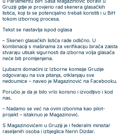
u Parlamentu BiH Saša Magazinović boravi u
Gruziji gdje je provjerio rad skenera glasačkih
listića, koji bi se potencijalno trebali koristiti i u BiH
tokom izbornog procesa.
Tekst se nastavlja ispod oglasa
– Skeneri glasačkih listića rade odlično. U
kombinaciji s mašinama za verifikaciju birača zaista
stvaraju utisak sigurnosti da izborna volja glasača
neće biti promijenjena.
Ljubazni domaćini iz Izborne komisije Gruzije
odgovaraju na sva pitanja, otklanjaju sve
nedoumice – naveo je Magazinović na Facebooku.
Poručio je da je bilo vrlo korisno i izvodljivo i kod
nas.
– Nadamo se već na ovim izborima kao pilot-
projekt – istaknuo je Magazinović.
S Magazinovićem u Gruziji je i federalni ministar
raseljenih osoba i izbjeglica Nerin Dizdar.