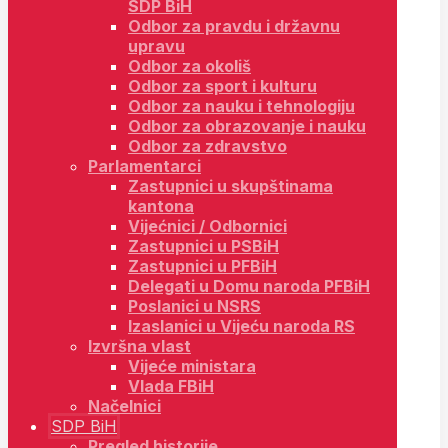
SDP BiH
Odbor za pravdu i državnu
upravu
Odbor za okoliš
Odbor za sport i kulturu
Odbor za nauku i tehnologiju
Odbor za obrazovanje i nauku
Odbor za zdravstvo
Parlamentarci
Zastupnici u skupštinama
kantona
Vijećnici / Odbornici
Zastupnici u PSBiH
Zastupnici u PFBiH
Delegati u Domu naroda PFBiH
Poslanici u NSRS
Izaslanici u Vijeću naroda RS
Izvršna vlast
Vijeće ministara
Vlada FBiH
Načelnici
SDP BiH
Pregled historije