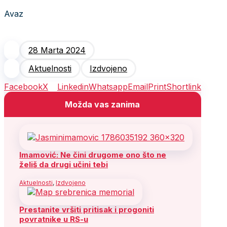
Avaz
28 Marta 2024
Aktuelnosti
Izdvojeno
Facebook
X
Linkedin
Whatsapp
Email
Print
Shortlink
Možda vas zanima
Imamović: Ne čini drugome ono što ne
želiš da drugi učini tebi
Aktuelnosti
,
Izdvojeno
Prestanite vršiti pritisak i progoniti
povratnike u RS-u