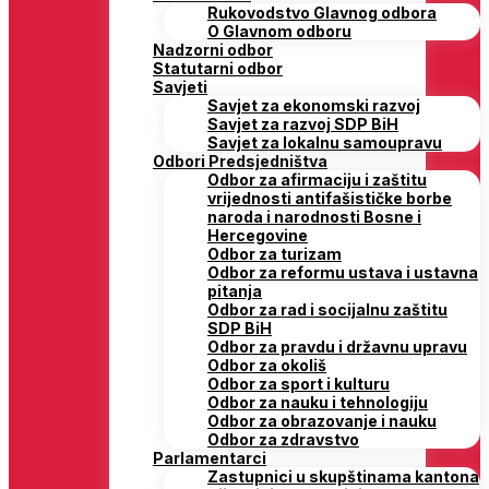
Rukovodstvo Glavnog odbora
O Glavnom odboru
Nadzorni odbor
Statutarni odbor
Savjeti
Savjet za ekonomski razvoj
Savjet za razvoj SDP BiH
Savjet za lokalnu samoupravu
Odbori Predsjedništva
Odbor za afirmaciju i zaštitu
vrijednosti antifašističke borbe
naroda i narodnosti Bosne i
Hercegovine
Odbor za turizam
Odbor za reformu ustava i ustavna
pitanja
Odbor za rad i socijalnu zaštitu
SDP BiH
Odbor za pravdu i državnu upravu
Odbor za okoliš
Odbor za sport i kulturu
Odbor za nauku i tehnologiju
Odbor za obrazovanje i nauku
Odbor za zdravstvo
Parlamentarci
Zastupnici u skupštinama kantona