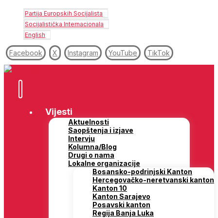
Partija Europskih Socijalista
Socijalistička Internacionala
English
Facebook
X
Instagram
YouTube
TikTok
Vijesti
Aktuelnosti
Saopštenja i izjave
Intervju
Kolumna/Blog
Drugi o nama
Lokalne organizacije
Bosansko-podrinjski Kanton
Hercegovačko-neretvanski kanton
Kanton 10
Kanton Sarajevo
Posavski kanton
Regija Banja Luka