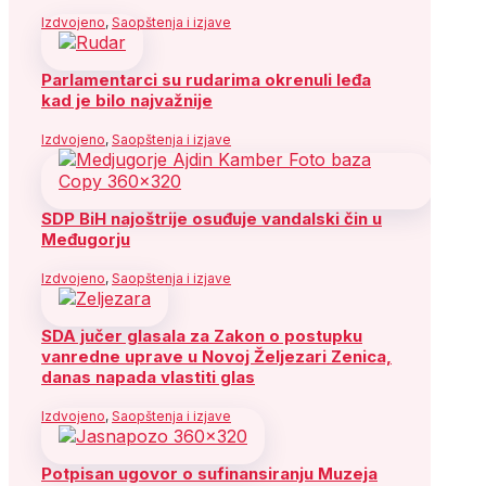
Izdvojeno
,
Saopštenja i izjave
Parlamentarci su rudarima okrenuli leđa
kad je bilo najvažnije
Izdvojeno
,
Saopštenja i izjave
SDP BiH najoštrije osuđuje vandalski čin u
Međugorju
Izdvojeno
,
Saopštenja i izjave
SDA jučer glasala za Zakon o postupku
vanredne uprave u Novoj Željezari Zenica,
danas napada vlastiti glas
Izdvojeno
,
Saopštenja i izjave
Potpisan ugovor o sufinansiranju Muzeja