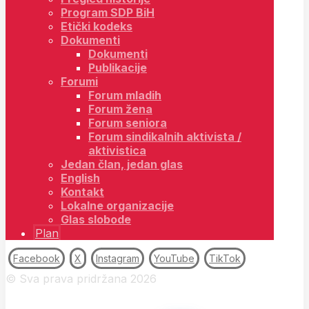
Program SDP BiH
Etički kodeks
Dokumenti
Dokumenti
Publikacije
Forumi
Forum mladih
Forum žena
Forum seniora
Forum sindikalnih aktivista /
aktivistica
Jedan član, jedan glas
English
Kontakt
Lokalne organizacije
Glas slobode
Plan
Facebook
X
Instagram
YouTube
TikTok
© Sva prava pridržana 2026