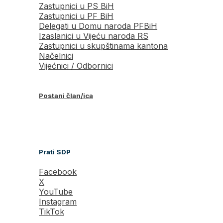
Zastupnici u PS BiH
Zastupnici u PF BiH
Delegati u Domu naroda PFBiH
Izaslanici u Vijeću naroda RS
Zastupnici u skupštinama kantona
Načelnici
Vijećnici / Odbornici
Postani član/ica
Prati SDP
Facebook
X
YouTube
Instagram
TikTok