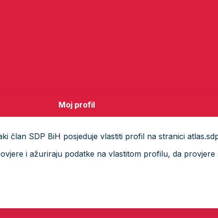
Moj profil
i član SDP BiH posjeduje vlastiti profil na stranici atlas.sd
ere i ažuriraju podatke na vlastitom profilu, da provjere s