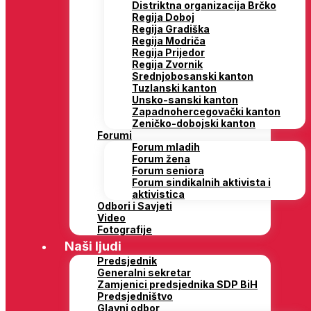
Distriktna organizacija Brčko
Regija Doboj
Regija Gradiška
Regija Modriča
Regija Prijedor
Regija Zvornik
Srednjobosanski kanton
Tuzlanski kanton
Unsko-sanski kanton
Zapadnohercegovački kanton
Zeničko-dobojski kanton
Forumi
Forum mladih
Forum žena
Forum seniora
Forum sindikalnih aktivista i
aktivistica
Odbori i Savjeti
Video
Fotografije
Naši ljudi
Predsjednik
Generalni sekretar
Zamjenici predsjednika SDP BiH
Predsjedništvo
Glavni odbor