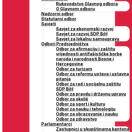
Rukovodstvo Glavnog odbora
O Glavnom odboru
Nadzorni odbor
Statutarni odbor
Savjeti
Savjet za ekonomski razvoj
Savjet za razvoj SDP BiH
Savjet za lokalnu samoupravu
Odbori Predsjedništva
Odbor za afirmaciju i zaštitu
vrijednosti antifašističke borbe
naroda i narodnosti Bosne i
Hercegovine
Odbor za turizam
Odbor za reformu ustava i ustavna
pitanja
Odbor za rad i socijalnu zaštitu
SDP BiH
Odbor za pravdu i državnu upravu
Odbor za okoliš
Odbor za sport i kulturu
Odbor za nauku i tehnologiju
Odbor za obrazovanje i nauku
Odbor za zdravstvo
Parlamentarci
Zastupnici u skupštinama kantona