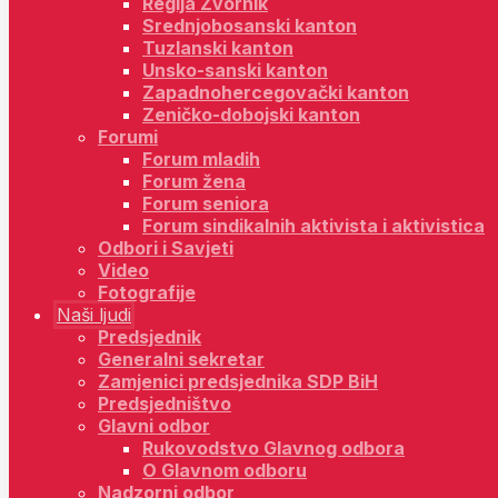
Regija Zvornik
Srednjobosanski kanton
Tuzlanski kanton
Unsko-sanski kanton
Zapadnohercegovački kanton
Zeničko-dobojski kanton
Forumi
Forum mladih
Forum žena
Forum seniora
Forum sindikalnih aktivista i aktivistica
Odbori i Savjeti
Video
Fotografije
Naši ljudi
Predsjednik
Generalni sekretar
Zamjenici predsjednika SDP BiH
Predsjedništvo
Glavni odbor
Rukovodstvo Glavnog odbora
O Glavnom odboru
Nadzorni odbor