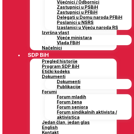
Vijećnici / Odbornici
Zastupnici u PSBiH
Zastupnici u PFBiH
Delegati u Domu naroda PFBiH
Poslanici u NSRS
Izaslanici u Vijeću naroda RS
Izvršna vlast
Vijeće ministara
Vlada FBiH
Načelnici
SDP BiH
Pregled historije
Program SDP BiH
Etički kodeks
Dokumenti
Dokumenti
Publikacije
Forumi
Forum mladih
Forum žena
Forum seniora
Forum sindikalnih aktivista /
aktivistica
Jedan član, jedan glas
English
Kontakt