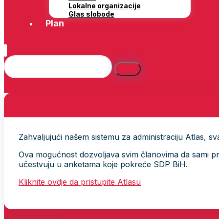
Lokalne organizacije
Glas slobode
Plan
Zahvaljujući našem sistemu za administraciju Atlas, svak
Ova mogućnost dozvoljava svim članovima da sami provj
učestvuju u anketama koje pokreće SDP BiH.
Kliknite ovdje da pristupite Atlasu