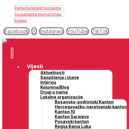
Partija Europskih Socijalista
Socijalistička Internacionala
English
Facebook
X
Instagram
YouTube
TikTok
Vijesti
Aktuelnosti
Saopštenja i izjave
Intervju
Kolumna/Blog
Drugi o nama
Lokalne organizacije
Bosansko-podrinjski Kanton
Hercegovačko-neretvanski kanton
Kanton 10
Kanton Sarajevo
Posavski kanton
Regija Banja Luka