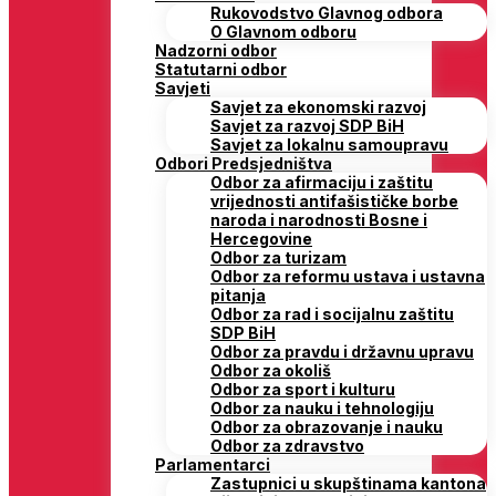
Rukovodstvo Glavnog odbora
O Glavnom odboru
Nadzorni odbor
Statutarni odbor
Savjeti
Savjet za ekonomski razvoj
Savjet za razvoj SDP BiH
Savjet za lokalnu samoupravu
Odbori Predsjedništva
Odbor za afirmaciju i zaštitu
vrijednosti antifašističke borbe
naroda i narodnosti Bosne i
Hercegovine
Odbor za turizam
Odbor za reformu ustava i ustavna
pitanja
Odbor za rad i socijalnu zaštitu
SDP BiH
Odbor za pravdu i državnu upravu
Odbor za okoliš
Odbor za sport i kulturu
Odbor za nauku i tehnologiju
Odbor za obrazovanje i nauku
Odbor za zdravstvo
Parlamentarci
Zastupnici u skupštinama kantona