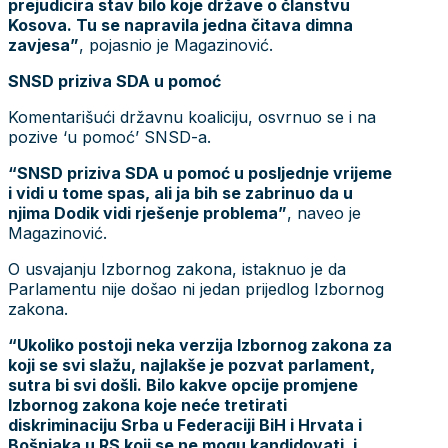
prejudicira stav bilo koje države o članstvu
Kosova. Tu se napravila jedna čitava dimna
zavjesa”
, pojasnio je Magazinović.
SNSD priziva SDA u pomoć
Komentarišući državnu koaliciju, osvrnuo se i na
pozive ‘u pomoć’ SNSD-a.
“SNSD priziva SDA u pomoć u posljednje vrijeme
i vidi u tome spas, ali ja bih se zabrinuo da u
njima Dodik vidi rješenje problema”
, naveo je
Magazinović.
O usvajanju Izbornog zakona, istaknuo je da
Parlamentu nije došao ni jedan prijedlog Izbornog
zakona.
“Ukoliko postoji neka verzija Izbornog zakona za
koji se svi slažu, najlakše je pozvat parlament,
sutra bi svi došli. Bilo kakve opcije promjene
Izbornog zakona koje neće tretirati
diskriminaciju Srba u Federaciji BiH i Hrvata i
Bošnjaka u RS koji se ne mogu kandidovati, i