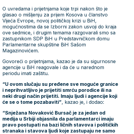
O uvredama i prijetnjama koje trpi nakon što je
glasao o mišljenju za prijem Kosova u članstvo
Vijeća Evrope, novoj političkoj krizi u BiH,
mogućnostima da se Izborni zakon usvoji do kraja
ove sedmice, i drugim temama razgovarali smo sa
zastupnikom SDP BiH u Predstavničkom domu
Parlamentarne skupštine BiH Sašom
Magazinovićem.
Govoreći o prijetnjama, kazao je da su sigurnosne
agencije u BiH reagovale i da će u narednom
periodu imati zaštitu.
“U ovom slučaju su pređene sve moguće granice
i neprihvatljivo je prijetiti smrću porodice ili na
neki drugi način prijetiti. Imaju ljudi i agencije koji
će se o tome pozabaviti”
, kazao je, i dodao:
“Snježana Novaković Bursač je za jedan od
medija u Srbiji objasnila da parlamentarci imaju
pravo postupati na bazi ličnih stavova i političkih
stranaka i stavova ljudi koje zastupaju ne samo