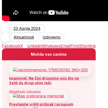
23 Aprila 2024
Aktuelnosti
Izdvojeno
Facebook
X
Linkedin
Whatsapp
Email
Print
Shortlink
Možda vas zanima
Imamović: Ne čini drugome ono što ne
želiš da drugi učini tebi
Aktuelnosti
,
Izdvojeno
Prestanite vršiti pritisak i progoniti