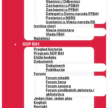
Vijećnici / Odbornici
Zastupnici u PSBiH
Zastupnici u PFBiH
Delegati u Domu naroda PFBiH
Poslanici u NSRS
Izaslanici u Vijeću naroda RS
Izvršna vlast
Vijeće ministara
Vlada FBiH
Načelnici
SDP BiH
Pregled historije
Program SDP BiH
Etički kodeks
Dokumenti
Dokumenti
Publikacije
Forumi
Forum mladih
Forum žena
Forum seniora
Forum sindikalnih aktivista /
aktivistica
Jedan član, jedan glas
English
Kontakt