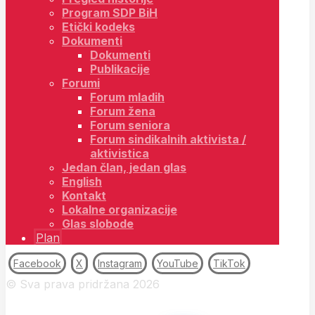
Program SDP BiH
Etički kodeks
Dokumenti
Dokumenti
Publikacije
Forumi
Forum mladih
Forum žena
Forum seniora
Forum sindikalnih aktivista /
aktivistica
Jedan član, jedan glas
English
Kontakt
Lokalne organizacije
Glas slobode
Plan
Facebook
X
Instagram
YouTube
TikTok
© Sva prava pridržana 2026