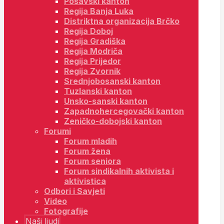
Posavski kanton
Regija Banja Luka
Distriktna organizacija Brčko
Regija Doboj
Regija Gradiška
Regija Modriča
Regija Prijedor
Regija Zvornik
Srednjobosanski kanton
Tuzlanski kanton
Unsko-sanski kanton
Zapadnohercegovački kanton
Zeničko-dobojski kanton
Forumi
Forum mladih
Forum žena
Forum seniora
Forum sindikalnih aktivista i
aktivistica
Odbori i Savjeti
Video
Fotografije
Naši ljudi