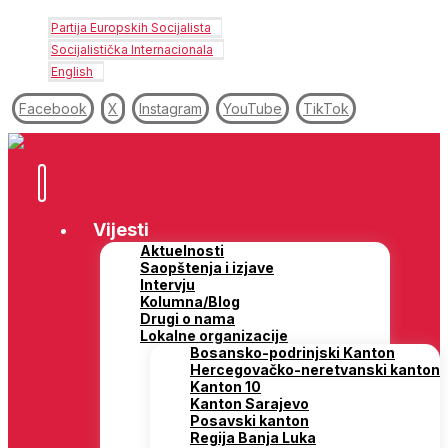
Partija Europskih Socijalista
Socijalistička Internacionala
English
Facebook
X
Instagram
YouTube
TikTok
Vijesti
Aktuelnosti
Saopštenja i izjave
Intervju
Kolumna/Blog
Drugi o nama
Lokalne organizacije
Bosansko-podrinjski Kanton
Hercegovačko-neretvanski kanton
Kanton 10
Kanton Sarajevo
Posavski kanton
Regija Banja Luka