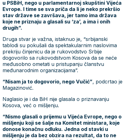
u PSBiH, nego u parlamentarnoj skupštini Vijeća
Evrope. I time se sva priča da li je neko prekršio
stav države se završava, jer tamo ima država
koje ne priznaju a glasali su ‘za’, a ima i onih
drugih”.
Druga stvar je važna, istaknuo je, “srbijanski
tablodi su pokušali da spektakularnim naslovima
prekriju činjenicu da je rukovodstvo Srbije
dogovorilo sa rukovodstvom Kosova da se neće
međusobno ometati u pristupanju članstvu
međunarodnim organizacijama”.
“Nisam ja to dogovorio, nego Vučić”
, podcrtao je
Magazinović.
Naglasio je i da BiH nije glasala o priznavanju
Kosova, već o mišljenju.
“Nismo glasali o prijemu u Vijeća Evrope, nego o
mišljenju koji se šalje na Komitet ministara, koje
donose konačnu odluku. Jedna od stavki u
mišljenju je da bez obzira na rezultat, da to ne