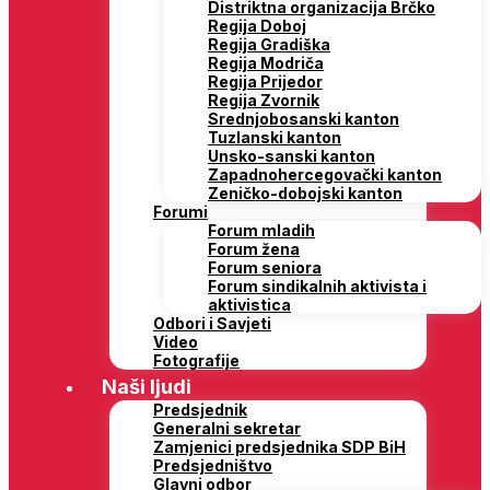
Distriktna organizacija Brčko
Regija Doboj
Regija Gradiška
Regija Modriča
Regija Prijedor
Regija Zvornik
Srednjobosanski kanton
Tuzlanski kanton
Unsko-sanski kanton
Zapadnohercegovački kanton
Zeničko-dobojski kanton
Forumi
Forum mladih
Forum žena
Forum seniora
Forum sindikalnih aktivista i
aktivistica
Odbori i Savjeti
Video
Fotografije
Naši ljudi
Predsjednik
Generalni sekretar
Zamjenici predsjednika SDP BiH
Predsjedništvo
Glavni odbor