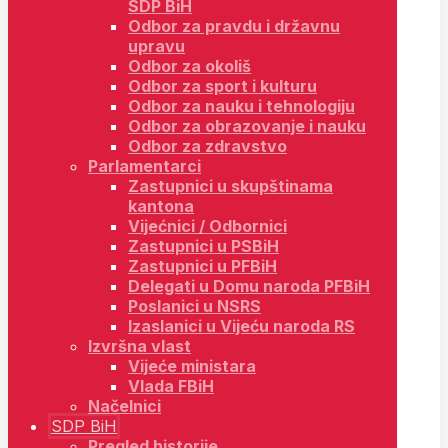
SDP BiH
Odbor za pravdu i državnu
upravu
Odbor za okoliš
Odbor za sport i kulturu
Odbor za nauku i tehnologiju
Odbor za obrazovanje i nauku
Odbor za zdravstvo
Parlamentarci
Zastupnici u skupštinama
kantona
Vijećnici / Odbornici
Zastupnici u PSBiH
Zastupnici u PFBiH
Delegati u Domu naroda PFBiH
Poslanici u NSRS
Izaslanici u Vijeću naroda RS
Izvršna vlast
Vijeće ministara
Vlada FBiH
Načelnici
SDP BiH
Pregled historije