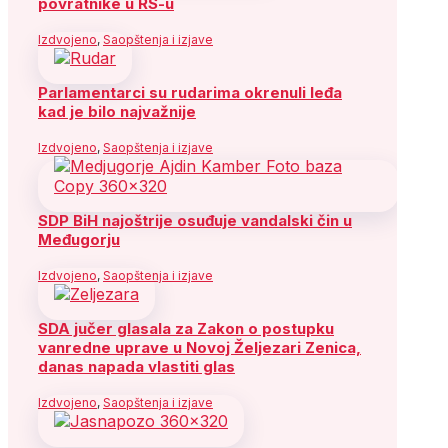
povratnike u RS-u
Izdvojeno
,
Saopštenja i izjave
Parlamentarci su rudarima okrenuli leđa
kad je bilo najvažnije
Izdvojeno
,
Saopštenja i izjave
SDP BiH najoštrije osuđuje vandalski čin u
Međugorju
Izdvojeno
,
Saopštenja i izjave
SDA jučer glasala za Zakon o postupku
vanredne uprave u Novoj Željezari Zenica,
danas napada vlastiti glas
Izdvojeno
,
Saopštenja i izjave