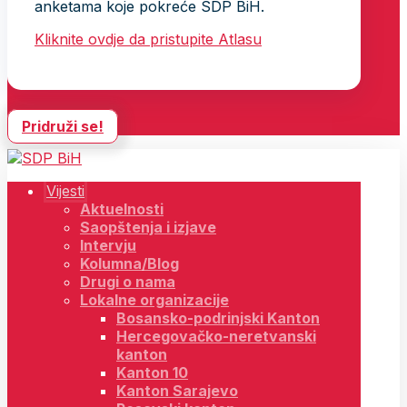
anketama koje pokreće SDP BiH.
Kliknite ovdje da pristupite Atlasu
Pridruži se!
Vijesti
Aktuelnosti
Saopštenja i izjave
Intervju
Kolumna/Blog
Drugi o nama
Lokalne organizacije
Bosansko-podrinjski Kanton
Hercegovačko-neretvanski
kanton
Kanton 10
Kanton Sarajevo