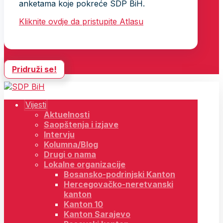
anketama koje pokreće SDP BiH.
Kliknite ovdje da pristupite Atlasu
Pridruži se!
Vijesti
Aktuelnosti
Saopštenja i izjave
Intervju
Kolumna/Blog
Drugi o nama
Lokalne organizacije
Bosansko-podrinjski Kanton
Hercegovačko-neretvanski
kanton
Kanton 10
Kanton Sarajevo