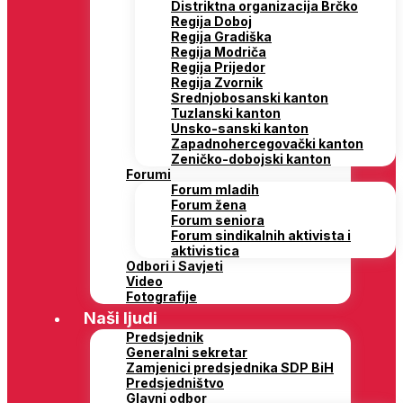
Distriktna organizacija Brčko
Regija Doboj
Regija Gradiška
Regija Modriča
Regija Prijedor
Regija Zvornik
Srednjobosanski kanton
Tuzlanski kanton
Unsko-sanski kanton
Zapadnohercegovački kanton
Zeničko-dobojski kanton
Forumi
Forum mladih
Forum žena
Forum seniora
Forum sindikalnih aktivista i
aktivistica
Odbori i Savjeti
Video
Fotografije
Naši ljudi
Predsjednik
Generalni sekretar
Zamjenici predsjednika SDP BiH
Predsjedništvo
Glavni odbor