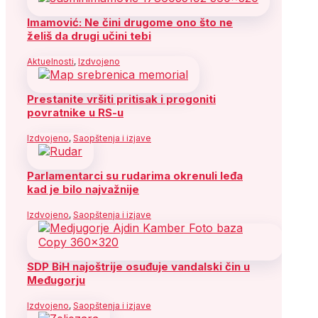
Imamović: Ne čini drugome ono što ne
želiš da drugi učini tebi
Aktuelnosti
,
Izdvojeno
Prestanite vršiti pritisak i progoniti
povratnike u RS-u
Izdvojeno
,
Saopštenja i izjave
Parlamentarci su rudarima okrenuli leđa
kad je bilo najvažnije
Izdvojeno
,
Saopštenja i izjave
SDP BiH najoštrije osuđuje vandalski čin u
Međugorju
Izdvojeno
,
Saopštenja i izjave