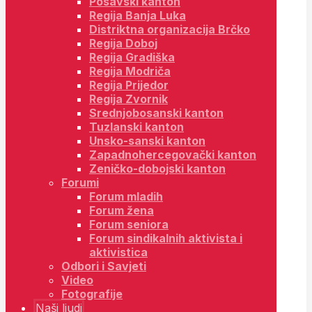
Posavski kanton
Regija Banja Luka
Distriktna organizacija Brčko
Regija Doboj
Regija Gradiška
Regija Modriča
Regija Prijedor
Regija Zvornik
Srednjobosanski kanton
Tuzlanski kanton
Unsko-sanski kanton
Zapadnohercegovački kanton
Zeničko-dobojski kanton
Forumi
Forum mladih
Forum žena
Forum seniora
Forum sindikalnih aktivista i
aktivistica
Odbori i Savjeti
Video
Fotografije
Naši ljudi