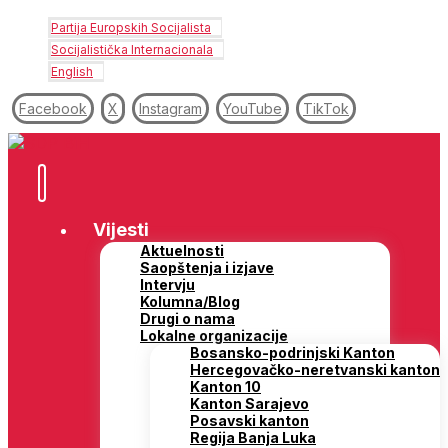
Partija Europskih Socijalista
Socijalistička Internacionala
English
Facebook
X
Instagram
YouTube
TikTok
Vijesti
Aktuelnosti
Saopštenja i izjave
Intervju
Kolumna/Blog
Drugi o nama
Lokalne organizacije
Bosansko-podrinjski Kanton
Hercegovačko-neretvanski kanton
Kanton 10
Kanton Sarajevo
Posavski kanton
Regija Banja Luka