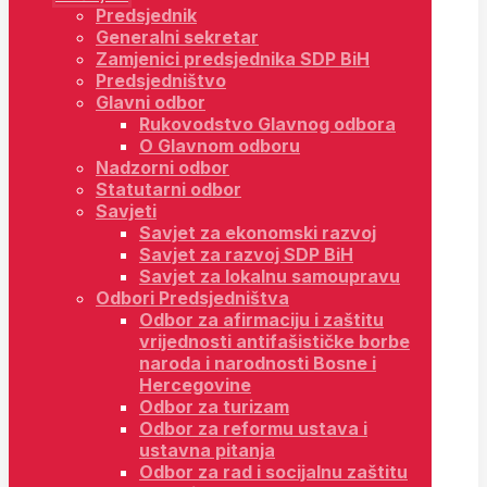
Predsjednik
Generalni sekretar
Zamjenici predsjednika SDP BiH
Predsjedništvo
Glavni odbor
Rukovodstvo Glavnog odbora
O Glavnom odboru
Nadzorni odbor
Statutarni odbor
Savjeti
Savjet za ekonomski razvoj
Savjet za razvoj SDP BiH
Savjet za lokalnu samoupravu
Odbori Predsjedništva
Odbor za afirmaciju i zaštitu
vrijednosti antifašističke borbe
naroda i narodnosti Bosne i
Hercegovine
Odbor za turizam
Odbor za reformu ustava i
ustavna pitanja
Odbor za rad i socijalnu zaštitu