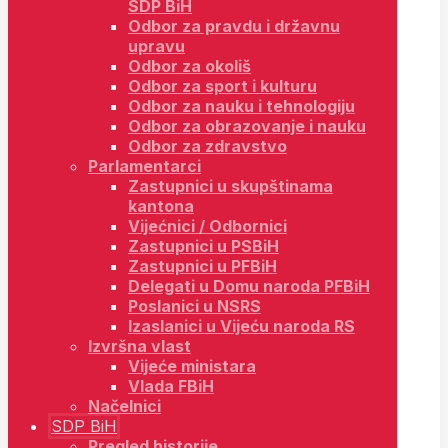
SDP BiH
Odbor za pravdu i državnu
upravu
Odbor za okoliš
Odbor za sport i kulturu
Odbor za nauku i tehnologiju
Odbor za obrazovanje i nauku
Odbor za zdravstvo
Parlamentarci
Zastupnici u skupštinama
kantona
Vijećnici / Odbornici
Zastupnici u PSBiH
Zastupnici u PFBiH
Delegati u Domu naroda PFBiH
Poslanici u NSRS
Izaslanici u Vijeću naroda RS
Izvršna vlast
Vijeće ministara
Vlada FBiH
Načelnici
SDP BiH
Pregled historije