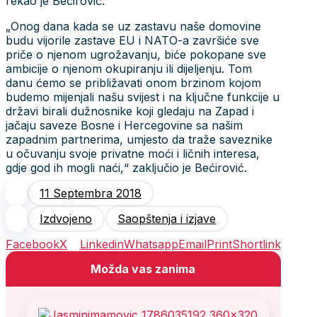
rekao je Bećirović.
„Onog dana kada se uz zastavu naše domovine
budu vijorile zastave EU i NATO-a završiće sve
priče o njenom ugrožavanju, biće pokopane sve
ambicije o njenom okupiranju ili dijeljenju. Tom
danu ćemo se približavati onom brzinom kojom
budemo mijenjali našu svijest i na ključne funkcije u
državi birali dužnosnike koji gledaju na Zapad i
jačaju saveze Bosne i Hercegovine sa našim
zapadnim partnerima, umjesto da traže saveznike
u očuvanju svoje privatne moći i ličnih interesa,
gdje god ih mogli naći,“ zaključio je Bećirović.
11 Septembra 2018
Izdvojeno
Saopštenja i izjave
Facebook
X
Linkedin
Whatsapp
Email
Print
Shortlink
Možda vas zanima