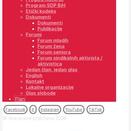
Program SDP BiH
Etički kodeks
Dokumenti
Dokumenti
Publikacije
Forumi
Forum mladih
Forum žena
Forum seniora
Forum sindikalnih aktivista /
aktivistica
Jedan član, jedan glas
English
Kontakt
Lokalne organizacije
Glas slobode
Plan
Facebook
X
Instagram
YouTube
TikTok
© Sva prava pridržana 2026