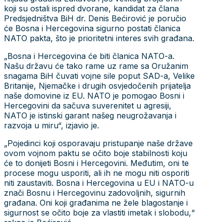
koji su ostali ispred dvorane, kandidat za člana
Predsjedništva BiH dr. Denis Bećirović je poručio
će Bosna i Hercegovina sigurno postati članica
NATO pakta, što je prioritetni interes svih građana.
„Bosna i Hercegovina će biti članica NATO-a.
Našu državu će tako rame uz rame sa Oružanim
snagama BiH čuvati vojne sile poput SAD-a, Velike
Britanije, Njemačke i drugih osvjedočenih prijatelja
naše domovine iz EU. NATO je pomogao Bosni i
Hercegovini da sačuva suverenitet u agresiji,
NATO je istinski garant našeg neugrožavanja i
razvoja u miru“, izjavio je.
„Pojedinci koji osporavaju pristupanje naše države
ovom vojnom paktu se očito boje stabilnosti koju
će to donijeti Bosni i Hercegovini. Međutim, oni te
procese mogu usporiti, ali ih ne mogu niti osporiti
niti zaustaviti. Bosna i Hercegovina u EU i NATO-u
znači Bosnu i Hercegovinu zadovoljnih, sigurnih
građana. Oni koji građanima ne žele blagostanje i
sigurnost se očito boje za vlastiti imetak i slobodu,“