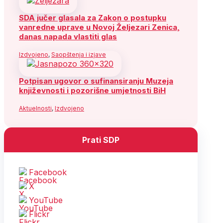
SDA jučer glasala za Zakon o postupku
vanredne uprave u Novoj Željezari Zenica,
danas napada vlastiti glas
Izdvojeno
,
Saopštenja i izjave
Potpisan ugovor o sufinansiranju Muzeja
književnosti i pozorišne umjetnosti BiH
Aktuelnosti
,
Izdvojeno
Prati SDP
Facebook
X
YouTube
Flickr