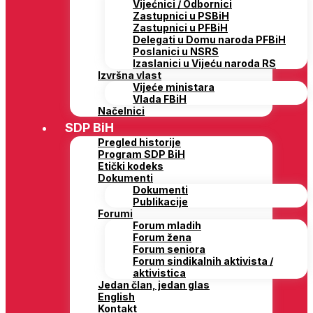
Vijećnici / Odbornici
Zastupnici u PSBiH
Zastupnici u PFBiH
Delegati u Domu naroda PFBiH
Poslanici u NSRS
Izaslanici u Vijeću naroda RS
Izvršna vlast
Vijeće ministara
Vlada FBiH
Načelnici
SDP BiH
Pregled historije
Program SDP BiH
Etički kodeks
Dokumenti
Dokumenti
Publikacije
Forumi
Forum mladih
Forum žena
Forum seniora
Forum sindikalnih aktivista /
aktivistica
Jedan član, jedan glas
English
Kontakt