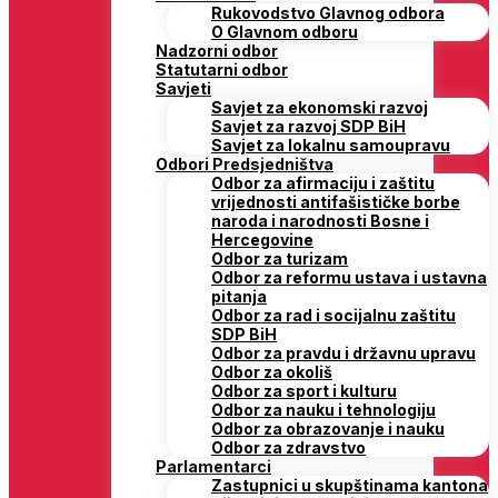
Rukovodstvo Glavnog odbora
O Glavnom odboru
Nadzorni odbor
Statutarni odbor
Savjeti
Savjet za ekonomski razvoj
Savjet za razvoj SDP BiH
Savjet za lokalnu samoupravu
Odbori Predsjedništva
Odbor za afirmaciju i zaštitu
vrijednosti antifašističke borbe
naroda i narodnosti Bosne i
Hercegovine
Odbor za turizam
Odbor za reformu ustava i ustavna
pitanja
Odbor za rad i socijalnu zaštitu
SDP BiH
Odbor za pravdu i državnu upravu
Odbor za okoliš
Odbor za sport i kulturu
Odbor za nauku i tehnologiju
Odbor za obrazovanje i nauku
Odbor za zdravstvo
Parlamentarci
Zastupnici u skupštinama kantona