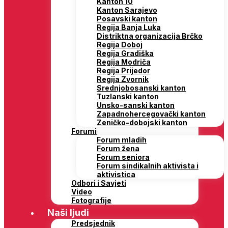
Distriktna organizacija Brčko
Regija Doboj
Regija Gradiška
Regija Modriča
Regija Prijedor
Regija Zvornik
Srednjobosanski kanton
Tuzlanski kanton
Unsko-sanski kanton
Zapadnohercegovački kanton
Zeničko-dobojski kanton
Forumi
Forum mladih
Forum žena
Forum seniora
Forum sindikalnih aktivista i
aktivistica
Odbori i Savjeti
Video
Fotografije
Naši ljudi
Predsjednik
Generalni sekretar
Zamjenici predsjednika SDP BiH
Predsjedništvo
Glavni odbor