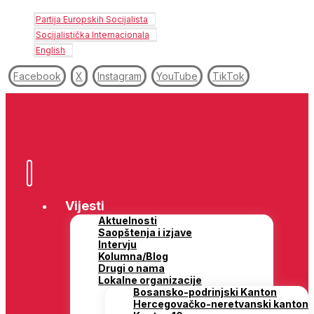
Partija Europskih Socijalista
Socijalistička Internacionala
English
Facebook
X
Instagram
YouTube
TikTok
Vijesti
Aktuelnosti
Saopštenja i izjave
Intervju
Kolumna/Blog
Drugi o nama
Lokalne organizacije
Bosansko-podrinjski Kanton
Hercegovačko-neretvanski kanton
Kanton 10
Kanton Sarajevo
Posavski kanton
Regija Banja Luka