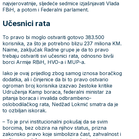
najvjerovatnije, sljedeće sedmice izjašnjavati Vlada
FBiH, a potom i Federalni parlament.
Učesnici rata
To pravo bi moglo ostvariti gotovo 383.500
korisnika, za što je potrebno blizu 237 miliona KM.
Naime, zaključak Radne grupe je da to pravo
trebaju ostvariti svi učesnici rata, odnosno bivši
borci Armije RBiH, HVO-a i MUP-a.
Iako je ovaj prijedlog zbog samog iznosa boračkog
dodatka, ali i činjenice da bi to pravo ostvario
ogroman broj korisnika izazvao žestoke kritike
Udruženja Kamp boraca, federalni ministar za
pitanja boraca i invalida odbrambeno-
oslobodilačkog rata, Nedžad Lokmić smatra da je
to ozbiljan iskorak.
– To je prvi institucionalni pokušaj da se svim
borcima, bez obzira na njihov status, prizna
zakonsko pravo koje simbolizira čast, zahvalnost i