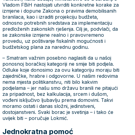
Vladom FBiH nastojati utvrditi konkretne korake za
izmjene i dopune Zakona o pravima demobilisanih
branilaca, kao i izraditi projekciju budžeta,
odnosno potrebnih sredstava za implementaciju
predloženih zakonskih rješenja. Cilj je, podvlači, da
se zakonske izmjene realno i pravovremeno
provedu, uz poštivanje fiskalnih mogućnosti i
budžetskog plana za narednu godinu.
– Smatram važnim posebno naglasiti da u našoj
ponosnoj boračkoj kategoriji ne smije biti podjela.
Odluke koje donosimo za ovu kategoriju moraju biti
zajedničke, hrabre i odgovorne. U našim redovima
nema mjesta politikanstvu, niti bilo kakvim
podjelama – jer našu smo državu branili ne pitajući
za pripadnost, bez kalkulacija, srcem i dušom,
vođeni isključivo ljubavlju prema domovini. Takvi
moramo ostati i danas složni, jedinstveni,
dostojanstveni. Svaki borac je svetinja – i tako će
uvijek biti – poručuje Lokmić.
Jednokratna pomoć