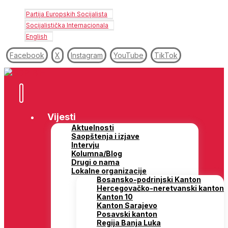
Partija Europskih Socijalista
Socijalistička Internacionala
English
Facebook
X
Instagram
YouTube
TikTok
Vijesti
Aktuelnosti
Saopštenja i izjave
Intervju
Kolumna/Blog
Drugi o nama
Lokalne organizacije
Bosansko-podrinjski Kanton
Hercegovačko-neretvanski kanton
Kanton 10
Kanton Sarajevo
Posavski kanton
Regija Banja Luka