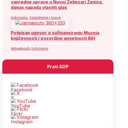
vanredne uprave u Novoj Željezari Zenica,
danas napada vlastiti glas
Izdvojeno
,
Saopštenja i izjave
Potpisan ugovor o sufinansiranju Muzeja
književnosti i pozorišne umjetnosti BiH
Aktuelnosti
,
Izdvojeno
Prati SDP
Facebook
X
YouTube
Flickr
Instagram