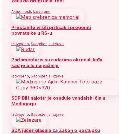
želiš da drugi učini tebi
Aktuelnosti
,
Izdvojeno
Prestanite vršiti pritisak i progoniti
povratnike u RS-u
Izdvojeno
,
Saopštenja i izjave
Parlamentarci su rudarima okrenuli leđa
kad je bilo najvažnije
Izdvojeno
,
Saopštenja i izjave
SDP BiH najoštrije osuđuje vandalski čin u
Međugorju
Izdvojeno
,
Saopštenja i izjave
SDA jučer glasala za Zakon o postupku