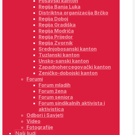
Posavski kanton
Regija Banja Luka
Distriktna organizacija Brčko
Regija Doboj
Regija Gradiška
Regija Modriča
Regija Prijedor
Regija Zvornik
Srednjobosanski kanton
Tuzlanski kanton
Unsko-sanski kanton
Zapadnohercegovački kanton
Zeničko-dobojski kanton
Forumi
Forum mladih
Forum žena
Forum seniora
Forum sindikalnih aktivista i
aktivistica
Odbori i Savjeti
Video
Fotografije
Naši ljudi