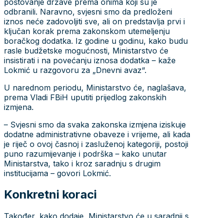
poštovanje države prema onima koji su je
odbranili. Naravno, svjesni smo da predloženi
iznos neće zadovoljiti sve, ali on predstavlja prvi i
ključan korak prema zakonskom utemeljenju
boračkog dodatka. Iz godine u godinu, kako budu
rasle budžetske mogućnosti, Ministarstvo će
insistirati i na povećanju iznosa dodatka – kaže
Lokmić u razgovoru za „Dnevni avaz“.
U narednom periodu, Ministarstvo će, naglašava,
prema Vladi FBiH uputiti prijedlog zakonskih
izmjena.
– Svjesni smo da svaka zakonska izmjena iziskuje
dodatne administrativne obaveze i vrijeme, ali kada
je riječ o ovoj časnoj i zasluženoj kategoriji, postoji
puno razumijevanje i podrška – kako unutar
Ministarstva, tako i kroz saradnju s drugim
institucijama – govori Lokmić.
Konkretni koraci
Također, kako dodaje, Ministarstvo će u saradnji s