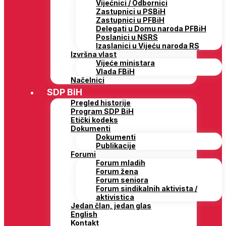
Vijećnici / Odbornici
Zastupnici u PSBiH
Zastupnici u PFBiH
Delegati u Domu naroda PFBiH
Poslanici u NSRS
Izaslanici u Vijeću naroda RS
Izvršna vlast
Vijeće ministara
Vlada FBiH
Načelnici
SDP BiH
Pregled historije
Program SDP BiH
Etički kodeks
Dokumenti
Dokumenti
Publikacije
Forumi
Forum mladih
Forum žena
Forum seniora
Forum sindikalnih aktivista /
aktivistica
Jedan član, jedan glas
English
Kontakt