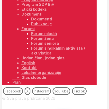
Program SDP BiH
Etički kodeks
Dokumenti
Dokumenti
Publikacije
Forumi
Forum mladih
Forum žena
Forum seniora
Forum sindikalnih aktivista /
aktivistica
Jedan član, jedan glas
English
Kontakt
Lokalne organizacije
Glas slobode
Plan
Facebook
X
Instagram
YouTube
TikTok
© Sva prava pridržana 2026