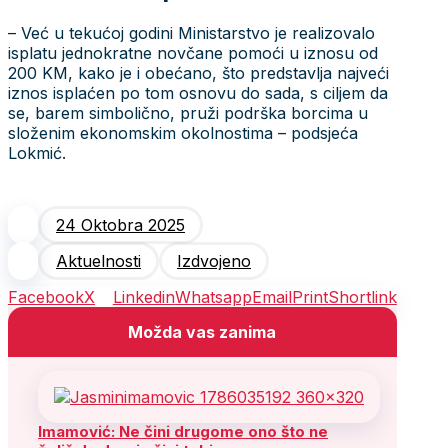
– Već u tekućoj godini Ministarstvo je realizovalo
isplatu jednokratne novčane pomoći u iznosu od
200 KM, kako je i obećano, što predstavlja najveći
iznos isplaćen po tom osnovu do sada, s ciljem da
se, barem simbolično, pruži podrška borcima u
složenim ekonomskim okolnostima – podsjeća
Lokmić.
24 Oktobra 2025
Aktuelnosti
Izdvojeno
Facebook
X
Linkedin
Whatsapp
Email
Print
Shortlink
Možda vas zanima
Imamović: Ne čini drugome ono što ne