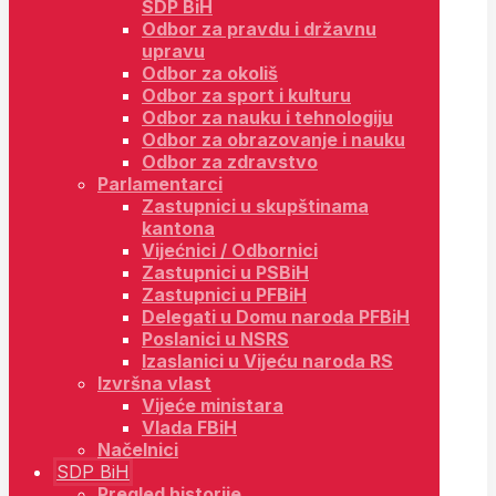
SDP BiH
Odbor za pravdu i državnu
upravu
Odbor za okoliš
Odbor za sport i kulturu
Odbor za nauku i tehnologiju
Odbor za obrazovanje i nauku
Odbor za zdravstvo
Parlamentarci
Zastupnici u skupštinama
kantona
Vijećnici / Odbornici
Zastupnici u PSBiH
Zastupnici u PFBiH
Delegati u Domu naroda PFBiH
Poslanici u NSRS
Izaslanici u Vijeću naroda RS
Izvršna vlast
Vijeće ministara
Vlada FBiH
Načelnici
SDP BiH
Pregled historije