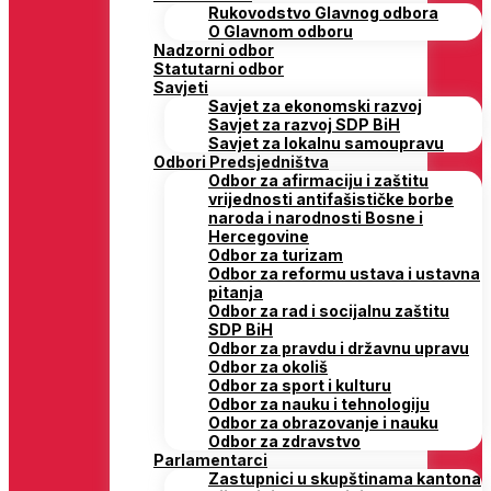
Rukovodstvo Glavnog odbora
O Glavnom odboru
Nadzorni odbor
Statutarni odbor
Savjeti
Savjet za ekonomski razvoj
Savjet za razvoj SDP BiH
Savjet za lokalnu samoupravu
Odbori Predsjedništva
Odbor za afirmaciju i zaštitu
vrijednosti antifašističke borbe
naroda i narodnosti Bosne i
Hercegovine
Odbor za turizam
Odbor za reformu ustava i ustavna
pitanja
Odbor za rad i socijalnu zaštitu
SDP BiH
Odbor za pravdu i državnu upravu
Odbor za okoliš
Odbor za sport i kulturu
Odbor za nauku i tehnologiju
Odbor za obrazovanje i nauku
Odbor za zdravstvo
Parlamentarci
Zastupnici u skupštinama kantona