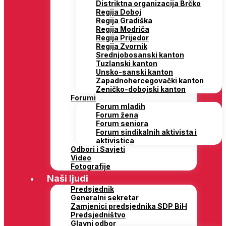
Distriktna organizacija Brčko
Regija Doboj
Regija Gradiška
Regija Modriča
Regija Prijedor
Regija Zvornik
Srednjobosanski kanton
Tuzlanski kanton
Unsko-sanski kanton
Zapadnohercegovački kanton
Zeničko-dobojski kanton
Forumi
Forum mladih
Forum žena
Forum seniora
Forum sindikalnih aktivista i
aktivistica
Odbori i Savjeti
Video
Fotografije
Naši ljudi
Predsjednik
Generalni sekretar
Zamjenici predsjednika SDP BiH
Predsjedništvo
Glavni odbor