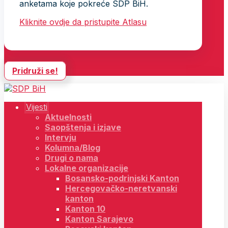
anketama koje pokreće SDP BiH.
Kliknite ovdje da pristupite Atlasu
Pridruži se!
Vijesti
Aktuelnosti
Saopštenja i izjave
Intervju
Kolumna/Blog
Drugi o nama
Lokalne organizacije
Bosansko-podrinjski Kanton
Hercegovačko-neretvanski
kanton
Kanton 10
Kanton Sarajevo