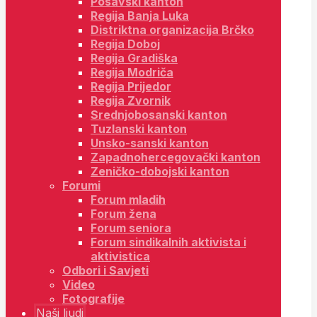
Posavski kanton
Regija Banja Luka
Distriktna organizacija Brčko
Regija Doboj
Regija Gradiška
Regija Modriča
Regija Prijedor
Regija Zvornik
Srednjobosanski kanton
Tuzlanski kanton
Unsko-sanski kanton
Zapadnohercegovački kanton
Zeničko-dobojski kanton
Forumi
Forum mladih
Forum žena
Forum seniora
Forum sindikalnih aktivista i
aktivistica
Odbori i Savjeti
Video
Fotografije
Naši ljudi