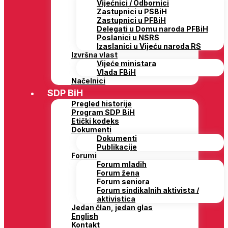
Vijećnici / Odbornici
Zastupnici u PSBiH
Zastupnici u PFBiH
Delegati u Domu naroda PFBiH
Poslanici u NSRS
Izaslanici u Vijeću naroda RS
Izvršna vlast
Vijeće ministara
Vlada FBiH
Načelnici
SDP BiH
Pregled historije
Program SDP BiH
Etički kodeks
Dokumenti
Dokumenti
Publikacije
Forumi
Forum mladih
Forum žena
Forum seniora
Forum sindikalnih aktivista /
aktivistica
Jedan član, jedan glas
English
Kontakt