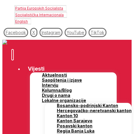
Partija Europskih Socijalista
Socijalistička Internacionala
English
Facebook
X
Instagram
YouTube
TikTok
Vijesti
Aktuelnosti
Saopštenja i izjave
Intervju
Kolumna/Blog
Drugi o nama
Lokalne organizacije
Bosansko-podrinjski Kanton
Hercegovačko-neretvanski kanton
Kanton 10
Kanton Sarajevo
Posavski kanton
Regija Banja Luka