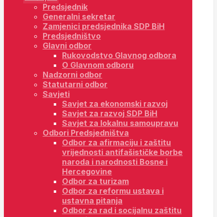
Predsjednik
Generalni sekretar
Zamjenici predsjednika SDP BiH
Predsjedništvo
Glavni odbor
Rukovodstvo Glavnog odbora
O Glavnom odboru
Nadzorni odbor
Statutarni odbor
Savjeti
Savjet za ekonomski razvoj
Savjet za razvoj SDP BiH
Savjet za lokalnu samoupravu
Odbori Predsjedništva
Odbor za afirmaciju i zaštitu
vrijednosti antifašističke borbe
naroda i narodnosti Bosne i
Hercegovine
Odbor za turizam
Odbor za reformu ustava i
ustavna pitanja
Odbor za rad i socijalnu zaštitu