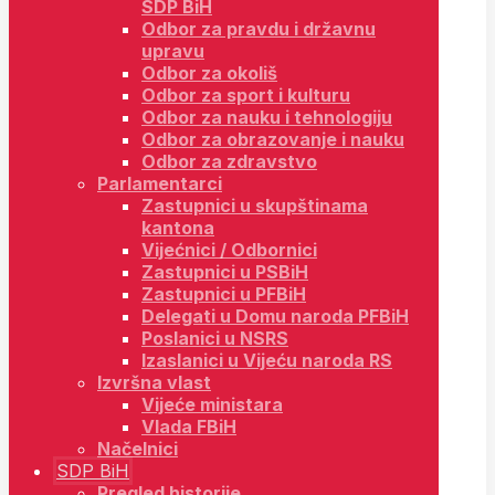
SDP BiH
Odbor za pravdu i državnu
upravu
Odbor za okoliš
Odbor za sport i kulturu
Odbor za nauku i tehnologiju
Odbor za obrazovanje i nauku
Odbor za zdravstvo
Parlamentarci
Zastupnici u skupštinama
kantona
Vijećnici / Odbornici
Zastupnici u PSBiH
Zastupnici u PFBiH
Delegati u Domu naroda PFBiH
Poslanici u NSRS
Izaslanici u Vijeću naroda RS
Izvršna vlast
Vijeće ministara
Vlada FBiH
Načelnici
SDP BiH
Pregled historije