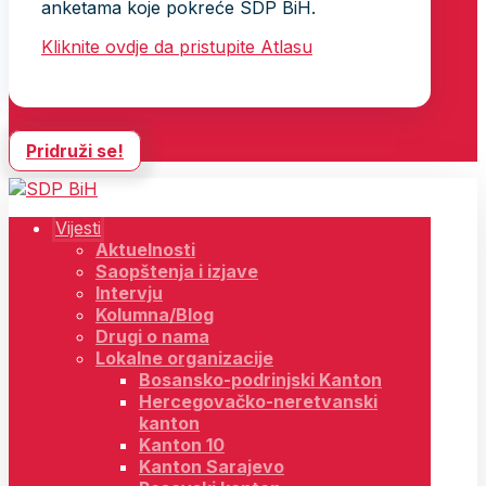
anketama koje pokreće SDP BiH.
Kliknite ovdje da pristupite Atlasu
Pridruži se!
Vijesti
Aktuelnosti
Saopštenja i izjave
Intervju
Kolumna/Blog
Drugi o nama
Lokalne organizacije
Bosansko-podrinjski Kanton
Hercegovačko-neretvanski
kanton
Kanton 10
Kanton Sarajevo