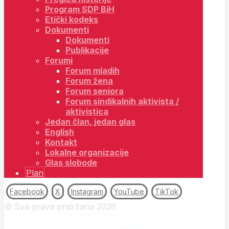
Program SDP BiH
Etički kodeks
Dokumenti
Dokumenti
Publikacije
Forumi
Forum mladih
Forum žena
Forum seniora
Forum sindikalnih aktivista /
aktivistica
Jedan član, jedan glas
English
Kontakt
Lokalne organizacije
Glas slobode
Plan
Facebook
X
Instagram
YouTube
TikTok
© Sva prava pridržana 2026