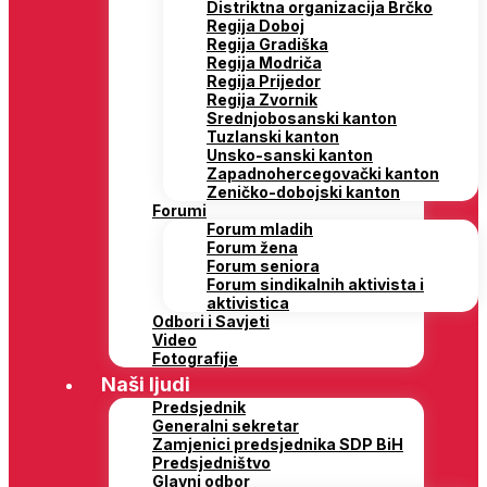
Distriktna organizacija Brčko
Regija Doboj
Regija Gradiška
Regija Modriča
Regija Prijedor
Regija Zvornik
Srednjobosanski kanton
Tuzlanski kanton
Unsko-sanski kanton
Zapadnohercegovački kanton
Zeničko-dobojski kanton
Forumi
Forum mladih
Forum žena
Forum seniora
Forum sindikalnih aktivista i
aktivistica
Odbori i Savjeti
Video
Fotografije
Naši ljudi
Predsjednik
Generalni sekretar
Zamjenici predsjednika SDP BiH
Predsjedništvo
Glavni odbor