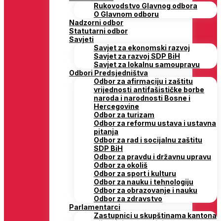
Rukovodstvo Glavnog odbora
O Glavnom odboru
Nadzorni odbor
Statutarni odbor
Savjeti
Savjet za ekonomski razvoj
Savjet za razvoj SDP BiH
Savjet za lokalnu samoupravu
Odbori Predsjedništva
Odbor za afirmaciju i zaštitu
vrijednosti antifašističke borbe
naroda i narodnosti Bosne i
Hercegovine
Odbor za turizam
Odbor za reformu ustava i ustavna
pitanja
Odbor za rad i socijalnu zaštitu
SDP BiH
Odbor za pravdu i državnu upravu
Odbor za okoliš
Odbor za sport i kulturu
Odbor za nauku i tehnologiju
Odbor za obrazovanje i nauku
Odbor za zdravstvo
Parlamentarci
Zastupnici u skupštinama kantona