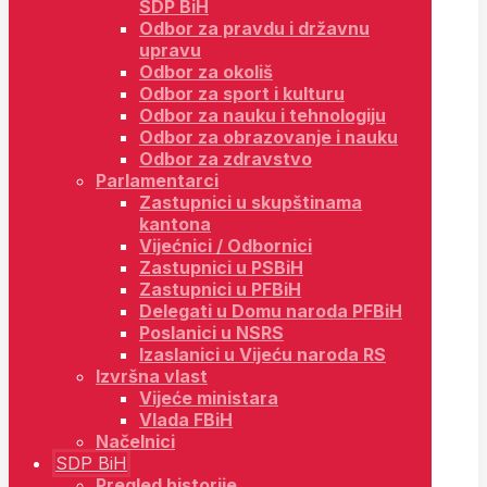
SDP BiH
Odbor za pravdu i državnu
upravu
Odbor za okoliš
Odbor za sport i kulturu
Odbor za nauku i tehnologiju
Odbor za obrazovanje i nauku
Odbor za zdravstvo
Parlamentarci
Zastupnici u skupštinama
kantona
Vijećnici / Odbornici
Zastupnici u PSBiH
Zastupnici u PFBiH
Delegati u Domu naroda PFBiH
Poslanici u NSRS
Izaslanici u Vijeću naroda RS
Izvršna vlast
Vijeće ministara
Vlada FBiH
Načelnici
SDP BiH
Pregled historije