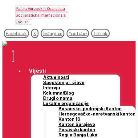
Partija Europskih Socijalista
Socijalistička Internacionala
English
Facebook
X
Instagram
YouTube
TikTok
Vijesti
Aktuelnosti
Saopštenja i izjave
Intervju
Kolumna/Blog
Drugi o nama
Lokalne organizacije
Bosansko-podrinjski Kanton
Hercegovačko-neretvanski kanton
Kanton 10
Kanton Sarajevo
Posavski kanton
Regija Banja Luka