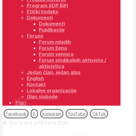
Program SDP BiH
Etički kodeks
Dokumenti
Dokumenti
Publikacije
Forumi
Forum mladih
Forum žena
Forum seniora
Forum sindikalnih aktivista /
aktivistica
Jedan član, jedan glas
English
Kontakt
Lokalne organizacije
Glas slobode
Plan
Facebook
X
Instagram
YouTube
TikTok
© Sva prava pridržana 2026