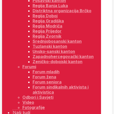
Posavski kanton
Regija Banja Luka
Distriktna organizacija Brčko
Regija Doboj
Regija Gradiška
Regija Modriča
Regija Prijedor
Regija Zvornik
Srednjobosanski kanton
Tuzlanski kanton
Unsko-sanski kanton
Zapadnohercegovački kanton
Zeničko-dobojski kanton
Forumi
Forum mladih
Forum žena
Forum seniora
Forum sindikalnih aktivista i
aktivistica
Odbori i Savjeti
Video
Fotografije
Naši ljudi