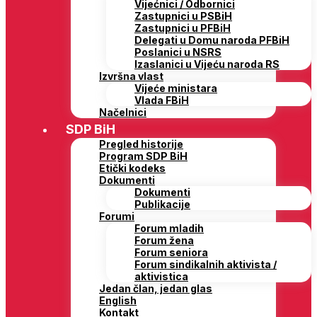
Vijećnici / Odbornici
Zastupnici u PSBiH
Zastupnici u PFBiH
Delegati u Domu naroda PFBiH
Poslanici u NSRS
Izaslanici u Vijeću naroda RS
Izvršna vlast
Vijeće ministara
Vlada FBiH
Načelnici
SDP BiH
Pregled historije
Program SDP BiH
Etički kodeks
Dokumenti
Dokumenti
Publikacije
Forumi
Forum mladih
Forum žena
Forum seniora
Forum sindikalnih aktivista /
aktivistica
Jedan član, jedan glas
English
Kontakt