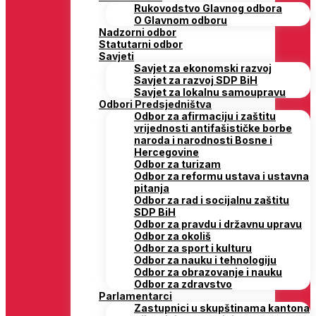
Rukovodstvo Glavnog odbora
O Glavnom odboru
Nadzorni odbor
Statutarni odbor
Savjeti
Savjet za ekonomski razvoj
Savjet za razvoj SDP BiH
Savjet za lokalnu samoupravu
Odbori Predsjedništva
Odbor za afirmaciju i zaštitu
vrijednosti antifašističke borbe
naroda i narodnosti Bosne i
Hercegovine
Odbor za turizam
Odbor za reformu ustava i ustavna
pitanja
Odbor za rad i socijalnu zaštitu
SDP BiH
Odbor za pravdu i državnu upravu
Odbor za okoliš
Odbor za sport i kulturu
Odbor za nauku i tehnologiju
Odbor za obrazovanje i nauku
Odbor za zdravstvo
Parlamentarci
Zastupnici u skupštinama kantona