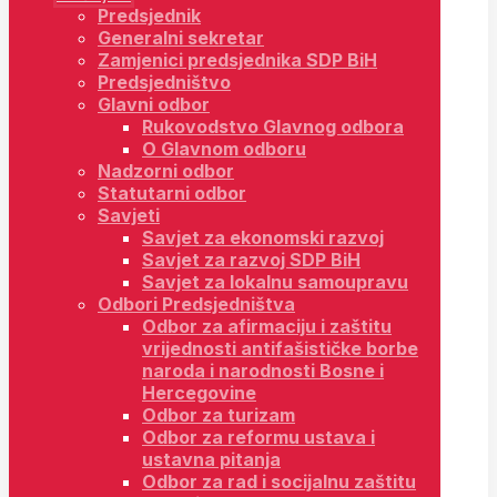
Predsjednik
Generalni sekretar
Zamjenici predsjednika SDP BiH
Predsjedništvo
Glavni odbor
Rukovodstvo Glavnog odbora
O Glavnom odboru
Nadzorni odbor
Statutarni odbor
Savjeti
Savjet za ekonomski razvoj
Savjet za razvoj SDP BiH
Savjet za lokalnu samoupravu
Odbori Predsjedništva
Odbor za afirmaciju i zaštitu
vrijednosti antifašističke borbe
naroda i narodnosti Bosne i
Hercegovine
Odbor za turizam
Odbor za reformu ustava i
ustavna pitanja
Odbor za rad i socijalnu zaštitu