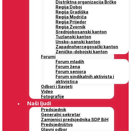
Distriktna organizacija Brčko
Regija Doboj
Regija Gradiška
Regija Modriča
Regija Prijedor
Regija Zvornik
Srednjobosanski kanton
Tuzlanski kanton
Unsko-sanski kanton
Zapadnohercegovački kanton
Zeničko-dobojski kanton
Forumi
Forum mladih
Forum žena
Forum seniora
Forum sindikalnih aktivista i
aktivistica
Odbori i Savjeti
Video
Fotografije
Naši ljudi
Predsjednik
Generalni sekretar
Zamjenici predsjednika SDP BiH
Predsjedništvo
Glavni odbor