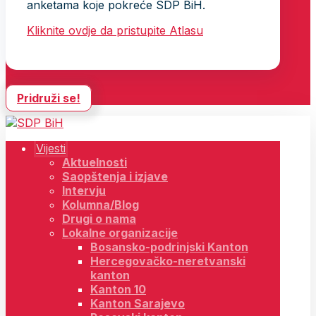
anketama koje pokreće SDP BiH.
Kliknite ovdje da pristupite Atlasu
Pridruži se!
Vijesti
Aktuelnosti
Saopštenja i izjave
Intervju
Kolumna/Blog
Drugi o nama
Lokalne organizacije
Bosansko-podrinjski Kanton
Hercegovačko-neretvanski
kanton
Kanton 10
Kanton Sarajevo