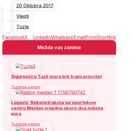
20 Oktobra 2017
Vijesti
Tuzla
Facebook
X
Linkedin
Whatsapp
Email
Print
Shortlink
Možda vas zanima
Sigurnost u Tuzli mora biti trajni prioritet
Tuzlanski kanton
Lugavić. Rekonstrukcija na sportskom
centru Mejdan vrijedna skoro dva miliona
eura
Tuzlanski kanton