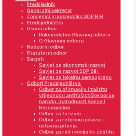
Predsjednik
Generalni sekretar
Zamjenici predsjednika SDP BiH
Predsjedništvo
Glavni odbor
Rukovodstvo Glavnog odbora
O Glavnom odboru
Nadzorni odbor
Statutarni odbor
Savjeti
Savjet za ekonomski razvoj
Savjet za razvoj SDP BiH
Savjet za lokalnu samoupravu
Odbori Predsjedništva
Odbor za afirmaciju i zaštitu
vrijednosti antifašističke borbe
naroda i narodnosti Bosne i
Hercegovine
Odbor za turizam
Odbor za reformu ustava i
ustavna pitanja
Odbor za rad i socijalnu zaštitu