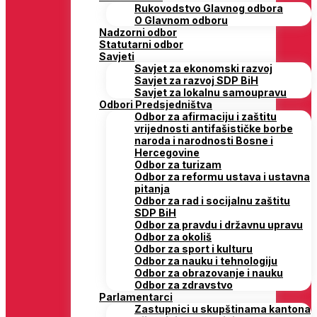
Rukovodstvo Glavnog odbora
O Glavnom odboru
Nadzorni odbor
Statutarni odbor
Savjeti
Savjet za ekonomski razvoj
Savjet za razvoj SDP BiH
Savjet za lokalnu samoupravu
Odbori Predsjedništva
Odbor za afirmaciju i zaštitu
vrijednosti antifašističke borbe
naroda i narodnosti Bosne i
Hercegovine
Odbor za turizam
Odbor za reformu ustava i ustavna
pitanja
Odbor za rad i socijalnu zaštitu
SDP BiH
Odbor za pravdu i državnu upravu
Odbor za okoliš
Odbor za sport i kulturu
Odbor za nauku i tehnologiju
Odbor za obrazovanje i nauku
Odbor za zdravstvo
Parlamentarci
Zastupnici u skupštinama kantona