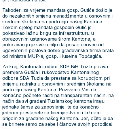
Također, za vrijeme mandata gosp. Gutića došlo je
do nezakonitih smjena menadžmenta u osnovnim i
srednjim školama na području našeg Kantona.
Tokom cijelog mandata gospodin Gutić je
pokazivao lažnu brigu za infrastrukturu u
obrazovnim ustanovama širom Kantona, a
pokazivao ju je sve u cilju da posao i novac od
ugovorenih poslova dobije građevinska firma brata
od ministra MUP-a, gosp. Huseina Topčagića.
Za kraj, Kantonalni odbor SDP BiH Tuzla poziva
premijera Gutića i rukovodstvo Kantonalnog
odbora SDA Tuzla da prestane sa korupcijom pri
prijemu radnika u osnovnim i srednjim školama na
području našeg Kantona. Pozivamo Vas da
konačno počnete raditi na transparentan način, na
način da svi građani Tuzlanskog kantona imaju
jednake šanse za zaposlenje, te da konačno
jednom prestanete sa licemjerstvom i lažnom
brigom za građane našeg Kantona. Jer, očito je da
se brinete samo za sebe i članove svojih porodica!