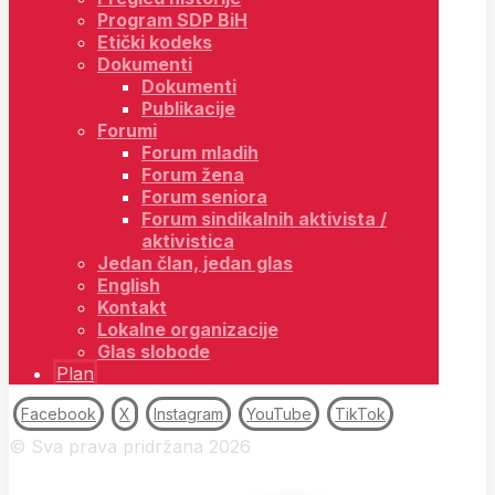
Program SDP BiH
Etički kodeks
Dokumenti
Dokumenti
Publikacije
Forumi
Forum mladih
Forum žena
Forum seniora
Forum sindikalnih aktivista /
aktivistica
Jedan član, jedan glas
English
Kontakt
Lokalne organizacije
Glas slobode
Plan
Facebook
X
Instagram
YouTube
TikTok
© Sva prava pridržana 2026