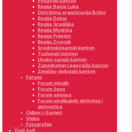
Posavski kanton
Regija Banja Luka
Distriktna organizacija Brčko
Regija Doboj
Regija Gradiška
Regija Modriča
Regija Prijedor
Regija Zvornik
Srednjobosanski kanton
Tuzlanski kanton
Unsko-sanski kanton
Zapadnohercegovački kanton
Zeničko-dobojski kanton
Forumi
Forum mladih
Forum žena
Forum seniora
Forum sindikalnih aktivista i
aktivistica
Odbori i Savjeti
Video
Fotografije
Naši ljudi