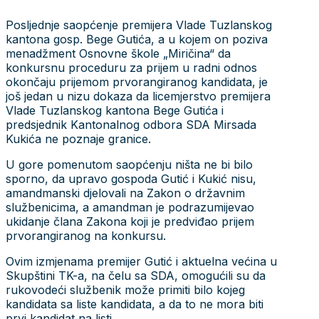
Posljednje saopćenje premijera Vlade Tuzlanskog
kantona gosp. Bege Gutića, a u kojem on poziva
menadžment Osnovne škole „Miričina“ da
konkursnu proceduru za prijem u radni odnos
okončaju prijemom prvorangiranog kandidata, je
još jedan u nizu dokaza da licemjerstvo premijera
Vlade Tuzlanskog kantona Bege Gutića i
predsjednik Kantonalnog odbora SDA Mirsada
Kukića ne poznaje granice.
U gore pomenutom saopćenju ništa ne bi bilo
sporno, da upravo gospoda Gutić i Kukić nisu,
amandmanski djelovali na Zakon o državnim
službenicima, a amandman je podrazumijevao
ukidanje člana Zakona koji je predviđao prijem
prvorangiranog na konkursu.
Ovim izmjenama premijer Gutić i aktuelna većina u
Skupštini TK-a, na čelu sa SDA, omogućili su da
rukovodeći službenik može primiti bilo kojeg
kandidata sa liste kandidata, a da to ne mora biti
prvi kandidat na listi.