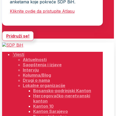
anketama koje pokreće SDP BiH.
Kliknite ovdje da pristupite Atlasu
Pridruži se!
Vijesti
Aktuelnosti
Saopštenja i izjave
Intervju
Kolumna/Blog
Drugi o nama
Lokalne organizacije
Bosansko-podrinjski Kanton
Hercegovačko-neretvanski
kanton
Kanton 10
Kanton Sarajevo