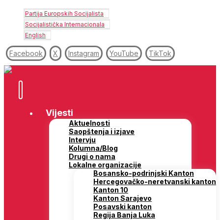
Partija Europskih Socijalista
Socijalistička Internacionala
English
Facebook
X
Instagram
YouTube
TikTok
Vijesti
Aktuelnosti
Saopštenja i izjave
Intervju
Kolumna/Blog
Drugi o nama
Lokalne organizacije
Bosansko-podrinjski Kanton
Hercegovačko-neretvanski kanton
Kanton 10
Kanton Sarajevo
Posavski kanton
Regija Banja Luka