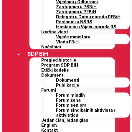
Vijećnici / Odbornici
Zastupnici u PSBiH
Zastupnici u PFBiH
Delegati u Domu naroda PFBiH
Poslanici u NSRS
Izaslanici u Vijeću naroda RS
Izvršna vlast
Vijeće ministara
Vlada FBiH
Načelnici
SDP BiH
Pregled historije
Program SDP BiH
Etički kodeks
Dokumenti
Dokumenti
Publikacije
Forumi
Forum mladih
Forum žena
Forum seniora
Forum sindikalnih aktivista /
aktivistica
Jedan član, jedan glas
English
Kontakt