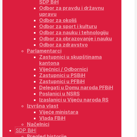
SDP BiH
Odbor za pravdu i državnu
upravu
Odbor za okoliš
Odbor za sport i kulturu
Odbor za nauku i tehnologiju
Odbor za obrazovanje i nauku
Odbor za zdravstvo
Parlamentarci
Zastupnici u skupštinama
kantona
Vijećnici / Odbornici
Zastupnici u PSBiH
Zastupnici u PFBiH
Delegati u Domu naroda PFBiH
Poslanici u NSRS
Izaslanici u Vijeću naroda RS
Izvršna vlast
Vijeće ministara
Vlada FBiH
Načelnici
SDP BiH
Pregled historije