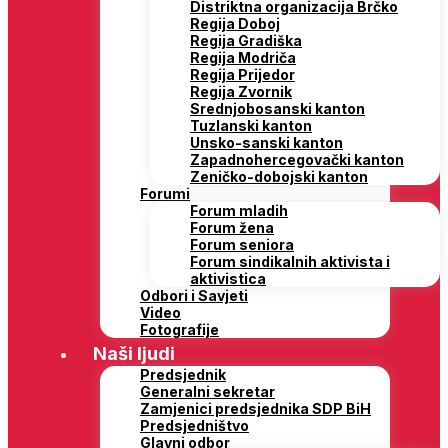
Distriktna organizacija Brčko
Regija Doboj
Regija Gradiška
Regija Modriča
Regija Prijedor
Regija Zvornik
Srednjobosanski kanton
Tuzlanski kanton
Unsko-sanski kanton
Zapadnohercegovački kanton
Zeničko-dobojski kanton
Forumi
Forum mladih
Forum žena
Forum seniora
Forum sindikalnih aktivista i
aktivistica
Odbori i Savjeti
Video
Fotografije
Naši ljudi
Predsjednik
Generalni sekretar
Zamjenici predsjednika SDP BiH
Predsjedništvo
Glavni odbor