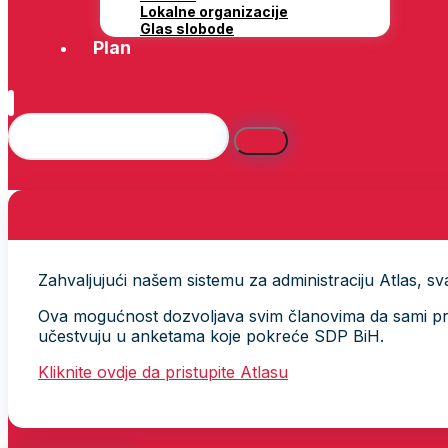
Lokalne organizacije
Glas slobode
Plan
Zahvaljujući našem sistemu za administraciju Atlas, svak
Ova mogućnost dozvoljava svim članovima da sami provj
učestvuju u anketama koje pokreće SDP BiH.
Kliknite ovdje da pristupite Atlasu