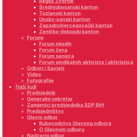
Regija Zvornik
Srednjobosanski kanton
Tuzlanski kanton
Unsko-sanski kanton
Zapadnohercegovački kanton
Zeničko-dobojski kanton
Forumi
Forum mladih
Forum žena
Forum seniora
Forum sindikalnih aktivista i aktivistica
Odbori i Savjeti
Video
Fotografije
Naši ljudi
Predsjednik
Generalni sekretar
Zamjenici predsjednika SDP BiH
Predsjedništvo
Glavni odbor
Rukovodstvo Glavnog odbora
O Glavnom odboru
Nadzorni odbor