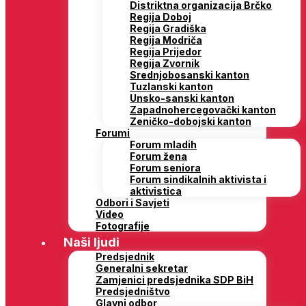
Distriktna organizacija Brčko
Regija Doboj
Regija Gradiška
Regija Modriča
Regija Prijedor
Regija Zvornik
Srednjobosanski kanton
Tuzlanski kanton
Unsko-sanski kanton
Zapadnohercegovački kanton
Zeničko-dobojski kanton
Forumi
Forum mladih
Forum žena
Forum seniora
Forum sindikalnih aktivista i
aktivistica
Odbori i Savjeti
Video
Fotografije
Naši ljudi
Predsjednik
Generalni sekretar
Zamjenici predsjednika SDP BiH
Predsjedništvo
Glavni odbor