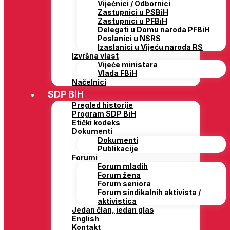
Vijećnici / Odbornici
Zastupnici u PSBiH
Zastupnici u PFBiH
Delegati u Domu naroda PFBiH
Poslanici u NSRS
Izaslanici u Vijeću naroda RS
Izvršna vlast
Vijeće ministara
Vlada FBiH
Načelnici
SDP BiH
Pregled historije
Program SDP BiH
Etički kodeks
Dokumenti
Dokumenti
Publikacije
Forumi
Forum mladih
Forum žena
Forum seniora
Forum sindikalnih aktivista /
aktivistica
Jedan član, jedan glas
English
Kontakt