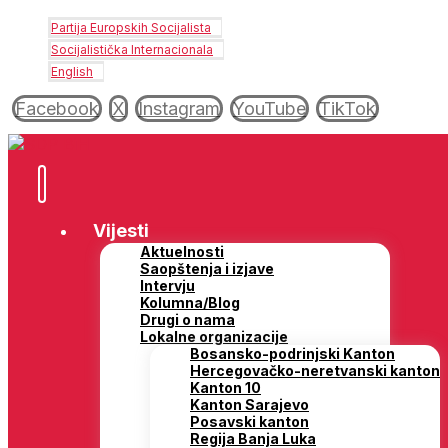
Partija Europskih Socijalista
Socijalistička Internacionala
English
Facebook
X
Instagram
YouTube
TikTok
Vijesti
Aktuelnosti
Saopštenja i izjave
Intervju
Kolumna/Blog
Drugi o nama
Lokalne organizacije
Bosansko-podrinjski Kanton
Hercegovačko-neretvanski kanton
Kanton 10
Kanton Sarajevo
Posavski kanton
Regija Banja Luka