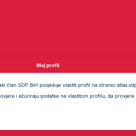
Moj profil
i član SDP BiH posjeduje vlastiti profil na stranici atlas.sd
ere i ažuriraju podatke na vlastitom profilu, da provjere s