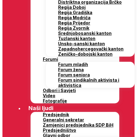
Distriktna organizacija Brčko
Regija Doboj
Regija Gradiška
Regija Modriča
Regija Prijedor
Regija Zvornik
Srednjobosanski kanton
Tuzlanski kanton
Unsko-sanski kanton
Zapadnohercegovački kanton
Zeničko-dobojski kanton
Forumi
Forum mladih
Forum žena
Forum seniora
Forum sindikalnih aktivista i
aktivistica
Odbori i Savjeti
Video
Fotografije
Naši ljudi
Predsjednik
Generalni sekretar
Zamjenici predsjednika SDP BiH
Predsjedništvo
Glavni odbor