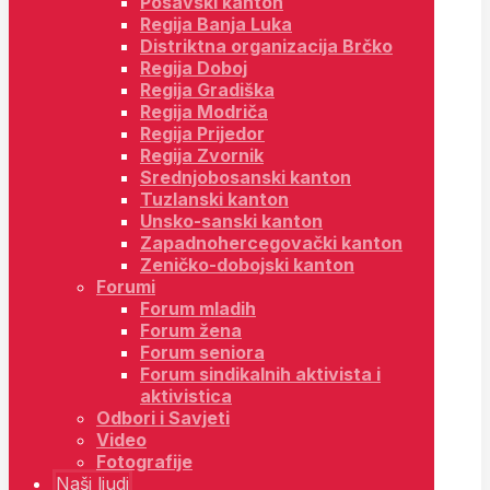
Posavski kanton
Regija Banja Luka
Distriktna organizacija Brčko
Regija Doboj
Regija Gradiška
Regija Modriča
Regija Prijedor
Regija Zvornik
Srednjobosanski kanton
Tuzlanski kanton
Unsko-sanski kanton
Zapadnohercegovački kanton
Zeničko-dobojski kanton
Forumi
Forum mladih
Forum žena
Forum seniora
Forum sindikalnih aktivista i
aktivistica
Odbori i Savjeti
Video
Fotografije
Naši ljudi