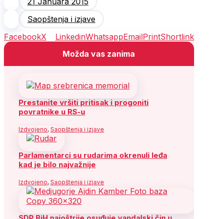
21 Januara 2015
Saopštenja i izjave
Facebook
X
Linkedin
Whatsapp
Email
Print
Shortlink
Možda vas zanima
Prestanite vršiti pritisak i progoniti
povratnike u RS-u
Izdvojeno
,
Saopštenja i izjave
Parlamentarci su rudarima okrenuli leđa
kad je bilo najvažnije
Izdvojeno
,
Saopštenja i izjave
SDP BiH najoštrije osuđuje vandalski čin u