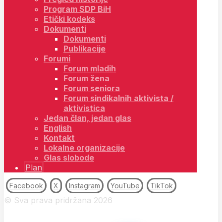
Program SDP BiH
Etički kodeks
Dokumenti
Dokumenti
Publikacije
Forumi
Forum mladih
Forum žena
Forum seniora
Forum sindikalnih aktivista /
aktivistica
Jedan član, jedan glas
English
Kontakt
Lokalne organizacije
Glas slobode
Plan
Facebook
X
Instagram
YouTube
TikTok
© Sva prava pridržana 2026