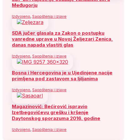
Međugorju
Izdvojeno
,
Saopštenja i izjave
SDA jučer glasala za Zakon o postupku
vanredne uprave u Novoj Željezari Zenica,
danas napada vlastiti glas
Izdvojeno
,
Saopštenja i izjave
Bosna i Hercegovina je u Ujedinjene nacije
primljena pod zastavom sa ljiljanima
Izdvojeno
,
Saopštenja i izjave
Magazinović: Bećirović ispravio
Izetbegovićevu grešku i kršenje
Daytonskog sporazuma 2016. godine
Izdvojeno
,
Saopštenja i izjave