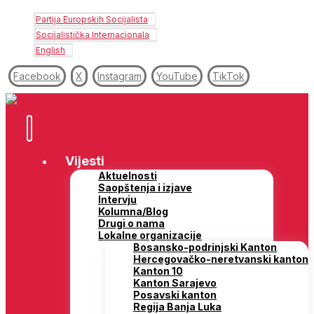
Partija Europskih Socijalista
Socijalistička Internacionala
English
Facebook
X
Instagram
YouTube
TikTok
Vijesti
Aktuelnosti
Saopštenja i izjave
Intervju
Kolumna/Blog
Drugi o nama
Lokalne organizacije
Bosansko-podrinjski Kanton
Hercegovačko-neretvanski kanton
Kanton 10
Kanton Sarajevo
Posavski kanton
Regija Banja Luka