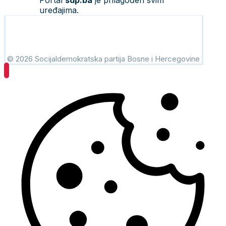
Portal
sdp.ba
je prilagođen svim
uređajima.
© 2026 Socijaldemokratska partija Bosne i Hercegovine