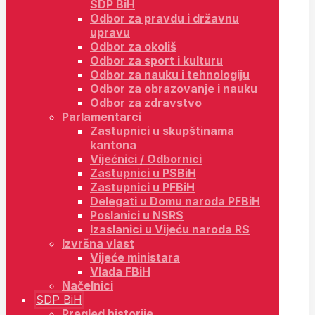
SDP BiH
Odbor za pravdu i državnu
upravu
Odbor za okoliš
Odbor za sport i kulturu
Odbor za nauku i tehnologiju
Odbor za obrazovanje i nauku
Odbor za zdravstvo
Parlamentarci
Zastupnici u skupštinama
kantona
Vijećnici / Odbornici
Zastupnici u PSBiH
Zastupnici u PFBiH
Delegati u Domu naroda PFBiH
Poslanici u NSRS
Izaslanici u Vijeću naroda RS
Izvršna vlast
Vijeće ministara
Vlada FBiH
Načelnici
SDP BiH
Pregled historije