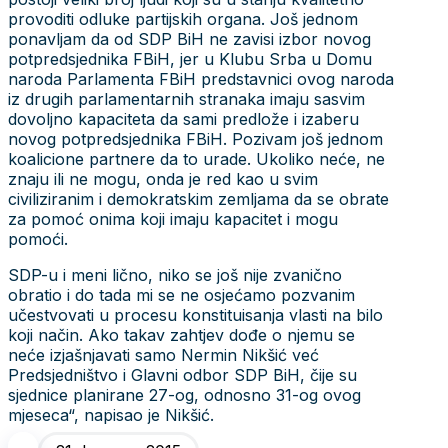
provoditi odluke partijskih organa. Još jednom
ponavljam da od SDP BiH ne zavisi izbor novog
potpredsjednika FBiH, jer u Klubu Srba u Domu
naroda Parlamenta FBiH predstavnici ovog naroda
iz drugih parlamentarnih stranaka imaju sasvim
dovoljno kapaciteta da sami predlože i izaberu
novog potpredsjednika FBiH. Pozivam još jednom
koalicione partnere da to urade. Ukoliko neće, ne
znaju ili ne mogu, onda je red kao u svim
civiliziranim i demokratskim zemljama da se obrate
za pomoć onima koji imaju kapacitet i mogu
pomoći.
SDP-u i meni lično, niko se još nije zvanično
obratio i do tada mi se ne osjećamo pozvanim
učestvovati u procesu konstituisanja vlasti na bilo
koji način. Ako takav zahtjev dođe o njemu se
neće izjašnjavati samo Nermin Nikšić već
Predsjedništvo i Glavni odbor SDP BiH, čije su
sjednice planirane 27-og, odnosno 31-og ovog
mjeseca“, napisao je Nikšić.