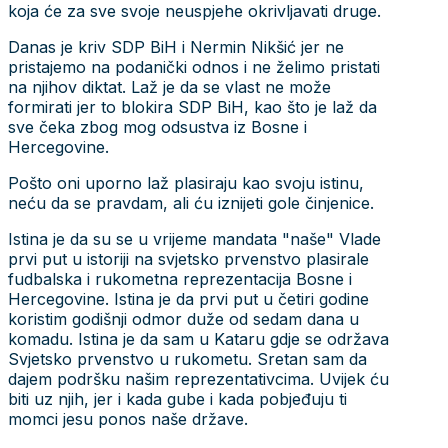
koja će za sve svoje neuspjehe okrivljavati druge.
Danas je kriv SDP BiH i Nermin Nikšić jer ne
pristajemo na podanički odnos i ne želimo pristati
na njihov diktat. Laž je da se vlast ne može
formirati jer to blokira SDP BiH, kao što je laž da
sve čeka zbog mog odsustva iz Bosne i
Hercegovine.
Pošto oni uporno laž plasiraju kao svoju istinu,
neću da se pravdam, ali ću iznijeti gole činjenice.
Istina je da su se u vrijeme mandata "naše" Vlade
prvi put u istoriji na svjetsko prvenstvo plasirale
fudbalska i rukometna reprezentacija Bosne i
Hercegovine. Istina je da prvi put u četiri godine
koristim godišnji odmor duže od sedam dana u
komadu. Istina je da sam u Kataru gdje se održava
Svjetsko prvenstvo u rukometu. Sretan sam da
dajem podršku našim reprezentativcima. Uvijek ću
biti uz njih, jer i kada gube i kada pobjeđuju ti
momci jesu ponos naše države.