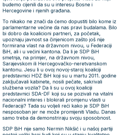
budemo cijenili da su u interesu Bosne i
Hercegovine i njenih građana.
To nikako ne znači da ćemo dopustiti bilo kome iz
parlamentarne većine da nas pravi budalama. Bilo
bi dobro da koalicioni partneri, za početak,
upoznaju javnost sa činjenicom zašto još nije
formirana vlast na državnom nivou, u Federaciji
BiH, ali i u većini kantona. Da li je SDP BiH
smetnja, na primjer, na državnom nivou,
Sarajevskom ili Hercegovačko-neretvanskom
kantonu. Jesu li u ovoj novoj-staroj koaliciji
predstavnici HDZ BiH koji su u martu 2011. godine
zaključavali kabinete, nosili pečate, sakrivali
službena vozila? Da li su u ovoj koaliciji
predstavnici SDA-DF koji su se pozivali na vitalni
nacionalni interes i blokirali promjenu vlasti u
Federaciji? Tada su voljeli reći kako je SDP BiH
nesposoban jer ne može promijeniti Vladu. Danas
samo treba da demonstriraju svoju sposobnost.
SDP BiH nije samo Nermin Nikšić i u našoj partiji
postoji veliki broj ljudi koji su u stanju kvalitetno