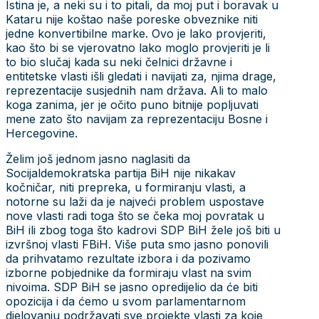
Istina je, a neki su i to pitali, da moj put i boravak u
Kataru nije koštao naše poreske obveznike niti
jedne konvertibilne marke. Ovo je lako provjeriti,
kao što bi se vjerovatno lako moglo provjeriti je li
to bio slučaj kada su neki čelnici državne i
entitetske vlasti išli gledati i navijati za, njima drage,
reprezentacije susjednih nam država. Ali to malo
koga zanima, jer je očito puno bitnije popljuvati
mene zato što navijam za reprezentaciju Bosne i
Hercegovine.
Želim još jednom jasno naglasiti da
Socijaldemokratska partija BiH nije nikakav
kočničar, niti prepreka, u formiranju vlasti, a
notorne su laži da je najveći problem uspostave
nove vlasti radi toga što se čeka moj povratak u
BiH ili zbog toga što kadrovi SDP BiH žele još biti u
izvršnoj vlasti FBiH. Više puta smo jasno ponovili
da prihvatamo rezultate izbora i da pozivamo
izborne pobjednike da formiraju vlast na svim
nivoima. SDP BiH se jasno opredijelio da će biti
opozicija i da ćemo u svom parlamentarnom
djelovanju podržavati sve projekte vlasti za koje