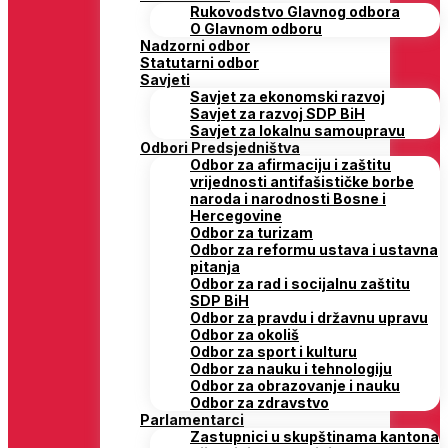
Rukovodstvo Glavnog odbora
O Glavnom odboru
Nadzorni odbor
Statutarni odbor
Savjeti
Savjet za ekonomski razvoj
Savjet za razvoj SDP BiH
Savjet za lokalnu samoupravu
Odbori Predsjedništva
Odbor za afirmaciju i zaštitu
vrijednosti antifašističke borbe
naroda i narodnosti Bosne i
Hercegovine
Odbor za turizam
Odbor za reformu ustava i ustavna
pitanja
Odbor za rad i socijalnu zaštitu
SDP BiH
Odbor za pravdu i državnu upravu
Odbor za okoliš
Odbor za sport i kulturu
Odbor za nauku i tehnologiju
Odbor za obrazovanje i nauku
Odbor za zdravstvo
Parlamentarci
Zastupnici u skupštinama kantona