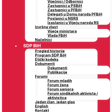
Vijećnici / Odbornici
Zastupnici u PSBiH
Zastupnici u PFBiH
Delegati u Domu naroda PFBiH
Poslanici u NSRS
Izaslanici u Vijeću naroda RS
Izvršna vlast
Vijeće ministara
Vlada FBiH
Načelnici
SDP BiH
Pregled historije
Program SDP BiH
Etički kodeks
Dokumenti
Dokumenti
Publikacije
Forumi
Forum mladih
Forum žena
Forum seniora
Forum sindikalnih aktivista /
aktivistica
Jedan član, jedan glas
English
Kontakt