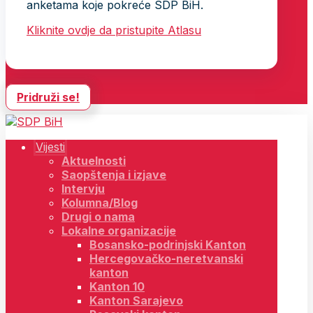
anketama koje pokreće SDP BiH.
Kliknite ovdje da pristupite Atlasu
Pridruži se!
Vijesti
Aktuelnosti
Saopštenja i izjave
Intervju
Kolumna/Blog
Drugi o nama
Lokalne organizacije
Bosansko-podrinjski Kanton
Hercegovačko-neretvanski
kanton
Kanton 10
Kanton Sarajevo