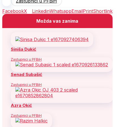
Zastupnici u PFBiH
Facebook
X
Linkedin
Whatsapp
Email
Print
Shortlink
Možda vas zanima
Siniša Dukić
Zastupnici u PFBiH
Senad Subašić
Zastupnici u PFBiH
Azra Okić
Zastupnici u PFBiH