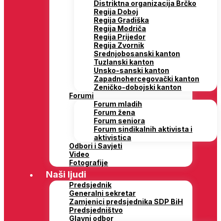
Distriktna organizacija Brčko
Regija Doboj
Regija Gradiška
Regija Modriča
Regija Prijedor
Regija Zvornik
Srednjobosanski kanton
Tuzlanski kanton
Unsko-sanski kanton
Zapadnohercegovački kanton
Zeničko-dobojski kanton
Forumi
Forum mladih
Forum žena
Forum seniora
Forum sindikalnih aktivista i
aktivistica
Odbori i Savjeti
Video
Fotografije
Naši ljudi
Predsjednik
Generalni sekretar
Zamjenici predsjednika SDP BiH
Predsjedništvo
Glavni odbor