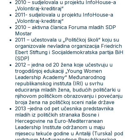
2010 – sudjelovala u projektu InfoHouse-a
„Volontiraj-kreditiraj“
2011- sudjelovala u projektu InfoHouse-a
„Volontiraj-kreditiraj“
2010 – aktivna članica Foruma mladih SDP
Mostar
2011 – učestovala u „Političkoj školi“ koju su
organizovale nevladina organizacija Friedrich
Ebert Stiftung i Socijaldemokratska partija BiH
(SDP)
2012 – jedna od 20 žena koje učestvuju u
trogodišnjoj edukaciji „Young Women
Leadership Academy“ Međunarodnog
republikanskog instituta (IRI) u svrhu
educiranja mladih žena, budućih političarki u
njihovom političkom obrazovanju i povećanju
broja žena na političkoj sceni naše države
2013 –jedna od pet učesnika predstavnika
mladih iz političkih stranaka Bosne i
Hercegovine na Euro-Mediterranean
Leadership Institute održanom u maju
mjesecu tekuće godine u Antaliji (Turska) pod
vodstvom Međunarodnog Republikanskog