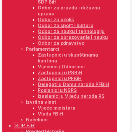
SDP BiH
Odbor za pravdu i državnu
upravu
Odbor za okoliš
Odbor za sport i kulturu
Odbor za nauku i tehnologiju
Odbor za obrazovanje i nauku
Odbor za zdravstvo
Parlamentarci
Zastupnici u skupštinama
kantona
Vijećnici / Odbornici
Zastupnici u PSBiH
Zastupnici u PFBiH
Delegati u Domu naroda PFBiH
Poslanici u NSRS
Izaslanici u Vijeću naroda RS
Izvršna vlast
Vijeće ministara
Vlada FBiH
Načelnici
SDP BiH
Pregled historije