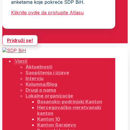
anketama koje pokreće SDP BiH.
Kliknite ovdje da pristupite Atlasu
Pridruži se!
Vijesti
Aktuelnosti
Saopštenja i izjave
Intervju
Kolumna/Blog
Drugi o nama
Lokalne organizacije
Bosansko-podrinjski Kanton
Hercegovačko-neretvanski
kanton
Kanton 10
Kanton Sarajevo