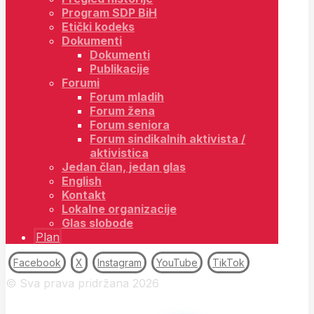
Program SDP BiH
Etički kodeks
Dokumenti
Dokumenti
Publikacije
Forumi
Forum mladih
Forum žena
Forum seniora
Forum sindikalnih aktivista /
aktivistica
Jedan član, jedan glas
English
Kontakt
Lokalne organizacije
Glas slobode
Plan
Facebook
X
Instagram
YouTube
TikTok
© Sva prava pridržana 2026