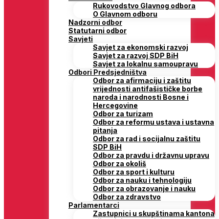
Rukovodstvo Glavnog odbora
O Glavnom odboru
Nadzorni odbor
Statutarni odbor
Savjeti
Savjet za ekonomski razvoj
Savjet za razvoj SDP BiH
Savjet za lokalnu samoupravu
Odbori Predsjedništva
Odbor za afirmaciju i zaštitu
vrijednosti antifašističke borbe
naroda i narodnosti Bosne i
Hercegovine
Odbor za turizam
Odbor za reformu ustava i ustavna
pitanja
Odbor za rad i socijalnu zaštitu
SDP BiH
Odbor za pravdu i državnu upravu
Odbor za okoliš
Odbor za sport i kulturu
Odbor za nauku i tehnologiju
Odbor za obrazovanje i nauku
Odbor za zdravstvo
Parlamentarci
Zastupnici u skupštinama kantona