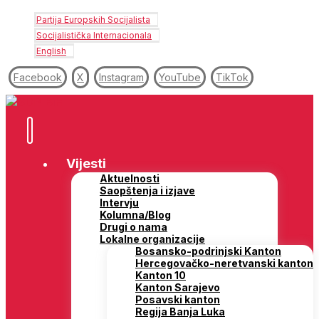
Partija Europskih Socijalista
Socijalistička Internacionala
English
Facebook
X
Instagram
YouTube
TikTok
Vijesti
Aktuelnosti
Saopštenja i izjave
Intervju
Kolumna/Blog
Drugi o nama
Lokalne organizacije
Bosansko-podrinjski Kanton
Hercegovačko-neretvanski kanton
Kanton 10
Kanton Sarajevo
Posavski kanton
Regija Banja Luka