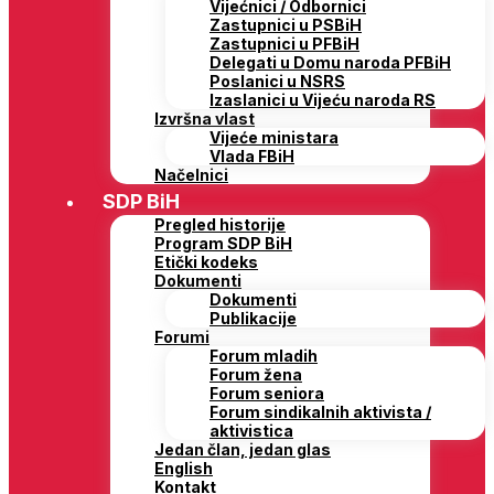
Vijećnici / Odbornici
Zastupnici u PSBiH
Zastupnici u PFBiH
Delegati u Domu naroda PFBiH
Poslanici u NSRS
Izaslanici u Vijeću naroda RS
Izvršna vlast
Vijeće ministara
Vlada FBiH
Načelnici
SDP BiH
Pregled historije
Program SDP BiH
Etički kodeks
Dokumenti
Dokumenti
Publikacije
Forumi
Forum mladih
Forum žena
Forum seniora
Forum sindikalnih aktivista /
aktivistica
Jedan član, jedan glas
English
Kontakt