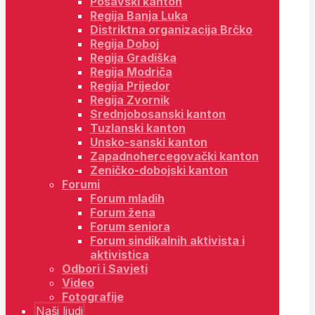
Posavski kanton
Regija Banja Luka
Distriktna organizacija Brčko
Regija Doboj
Regija Gradiška
Regija Modriča
Regija Prijedor
Regija Zvornik
Srednjobosanski kanton
Tuzlanski kanton
Unsko-sanski kanton
Zapadnohercegovački kanton
Zeničko-dobojski kanton
Forumi
Forum mladih
Forum žena
Forum seniora
Forum sindikalnih aktivista i
aktivistica
Odbori i Savjeti
Video
Fotografije
Naši ljudi