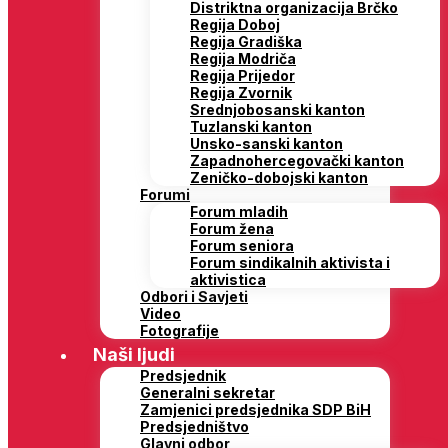
Distriktna organizacija Brčko
Regija Doboj
Regija Gradiška
Regija Modriča
Regija Prijedor
Regija Zvornik
Srednjobosanski kanton
Tuzlanski kanton
Unsko-sanski kanton
Zapadnohercegovački kanton
Zeničko-dobojski kanton
Forumi
Forum mladih
Forum žena
Forum seniora
Forum sindikalnih aktivista i
aktivistica
Odbori i Savjeti
Video
Fotografije
Naši ljudi
Predsjednik
Generalni sekretar
Zamjenici predsjednika SDP BiH
Predsjedništvo
Glavni odbor