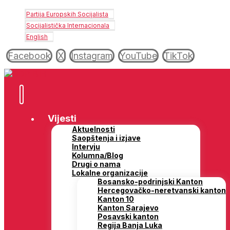
Partija Europskih Socijalista
Socijalistička Internacionala
English
Facebook
X
Instagram
YouTube
TikTok
Vijesti
Aktuelnosti
Saopštenja i izjave
Intervju
Kolumna/Blog
Drugi o nama
Lokalne organizacije
Bosansko-podrinjski Kanton
Hercegovačko-neretvanski kanton
Kanton 10
Kanton Sarajevo
Posavski kanton
Regija Banja Luka