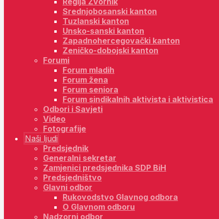
Regija Zvornik
Srednjobosanski kanton
Tuzlanski kanton
Unsko-sanski kanton
Zapadnohercegovački kanton
Zeničko-dobojski kanton
Forumi
Forum mladih
Forum žena
Forum seniora
Forum sindikalnih aktivista i aktivistica
Odbori i Savjeti
Video
Fotografije
Naši ljudi
Predsjednik
Generalni sekretar
Zamjenici predsjednika SDP BiH
Predsjedništvo
Glavni odbor
Rukovodstvo Glavnog odbora
O Glavnom odboru
Nadzorni odbor