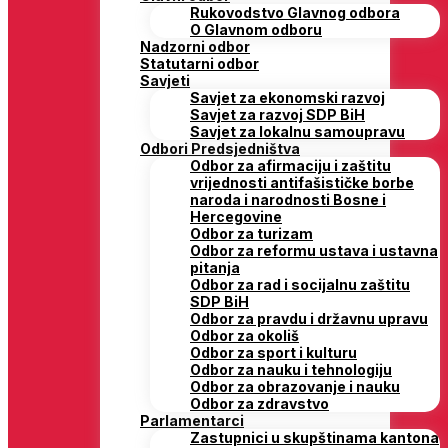
Rukovodstvo Glavnog odbora
O Glavnom odboru
Nadzorni odbor
Statutarni odbor
Savjeti
Savjet za ekonomski razvoj
Savjet za razvoj SDP BiH
Savjet za lokalnu samoupravu
Odbori Predsjedništva
Odbor za afirmaciju i zaštitu
vrijednosti antifašističke borbe
naroda i narodnosti Bosne i
Hercegovine
Odbor za turizam
Odbor za reformu ustava i ustavna
pitanja
Odbor za rad i socijalnu zaštitu
SDP BiH
Odbor za pravdu i državnu upravu
Odbor za okoliš
Odbor za sport i kulturu
Odbor za nauku i tehnologiju
Odbor za obrazovanje i nauku
Odbor za zdravstvo
Parlamentarci
Zastupnici u skupštinama kantona