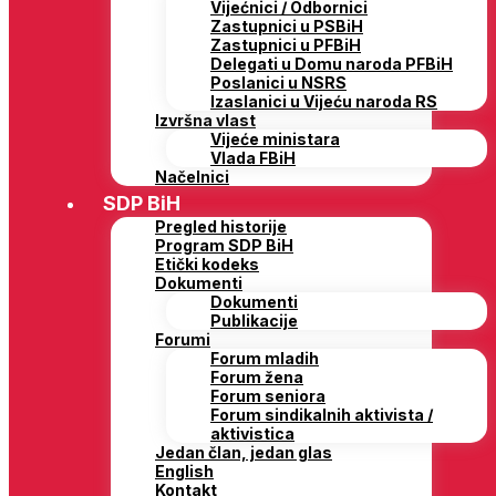
Vijećnici / Odbornici
Zastupnici u PSBiH
Zastupnici u PFBiH
Delegati u Domu naroda PFBiH
Poslanici u NSRS
Izaslanici u Vijeću naroda RS
Izvršna vlast
Vijeće ministara
Vlada FBiH
Načelnici
SDP BiH
Pregled historije
Program SDP BiH
Etički kodeks
Dokumenti
Dokumenti
Publikacije
Forumi
Forum mladih
Forum žena
Forum seniora
Forum sindikalnih aktivista /
aktivistica
Jedan član, jedan glas
English
Kontakt