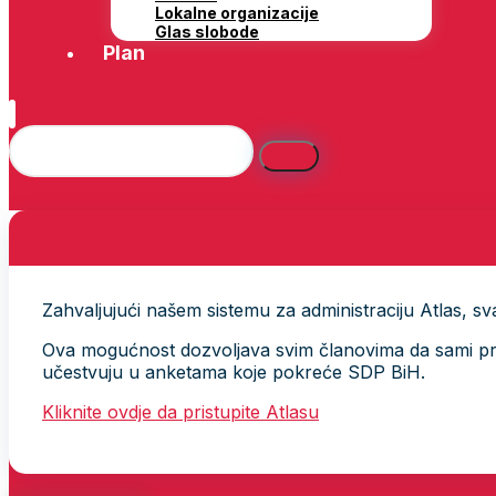
Lokalne organizacije
Glas slobode
Plan
Zahvaljujući našem sistemu za administraciju Atlas, svak
Ova mogućnost dozvoljava svim članovima da sami provj
učestvuju u anketama koje pokreće SDP BiH.
Kliknite ovdje da pristupite Atlasu