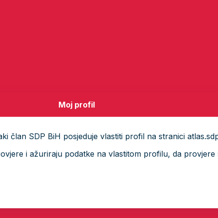
Moj profil
i član SDP BiH posjeduje vlastiti profil na stranici atlas.sd
ere i ažuriraju podatke na vlastitom profilu, da provjere s