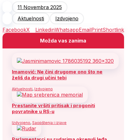
11 Novembra 2025
Aktuelnosti
Izdvojeno
Facebook
X
Linkedin
Whatsapp
Email
Print
Shortlink
Možda vas zanima
Imamović: Ne čini drugome ono što ne
želiš da drugi učini tebi
Aktuelnosti
,
Izdvojeno
Prestanite vršiti pritisak i progoniti
povratnike u RS-u
Izdvojeno
,
Saopštenja i izjave
Parlamentarci su rudarima okrenuli leđa