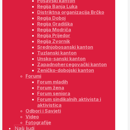
Posavski kanton
Regija Banja Luka
Distriktna organizacija Brčko
Regija Doboj
Regija Gradiška
Regija Modriča
Regija Prijedor
Regija Zvornik
Srednjobosanski kanton
Tuzlanski kanton
Unsko-sanski kanton
Zapadnohercegovački kanton
Zeničko-dobojski kanton
Forumi
Forum mladih
Forum žena
Forum seniora
Forum sindikalnih aktivista i
aktivistica
Odbori i Savjeti
Video
Fotografije
Naši ljudi