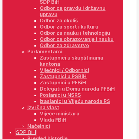
SDP BiH
Odbor za pravdu i državnu
upravu
Odbor za okoliš
Odbor za sport i kulturu
Odbor za nauku i tehnologiju
Odbor za obrazovanje i nauku
Odbor za zdravstvo
Parlamentarci
Zastupnici u skupštinama
kantona
Vijećnici / Odbornici
Zastupnici u PSBiH
Zastupnici u PFBiH
Delegati u Domu naroda PFBiH
Poslanici u NSRS
Izaslanici u Vijeću naroda RS
Izvršna vlast
Vijeće ministara
Vlada FBiH
Načelnici
SDP BiH
Pregled historije