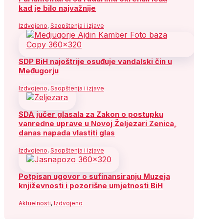
kad je bilo najvažnije
Izdvojeno
,
Saopštenja i izjave
SDP BiH najoštrije osuđuje vandalski čin u
Međugorju
Izdvojeno
,
Saopštenja i izjave
SDA jučer glasala za Zakon o postupku
vanredne uprave u Novoj Željezari Zenica,
danas napada vlastiti glas
Izdvojeno
,
Saopštenja i izjave
Potpisan ugovor o sufinansiranju Muzeja
književnosti i pozorišne umjetnosti BiH
Aktuelnosti
,
Izdvojeno