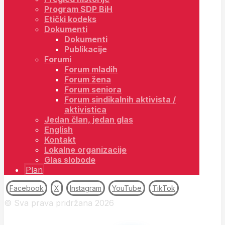
Program SDP BiH
Etički kodeks
Dokumenti
Dokumenti
Publikacije
Forumi
Forum mladih
Forum žena
Forum seniora
Forum sindikalnih aktivista /
aktivistica
Jedan član, jedan glas
English
Kontakt
Lokalne organizacije
Glas slobode
Plan
Facebook
X
Instagram
YouTube
TikTok
© Sva prava pridržana 2026