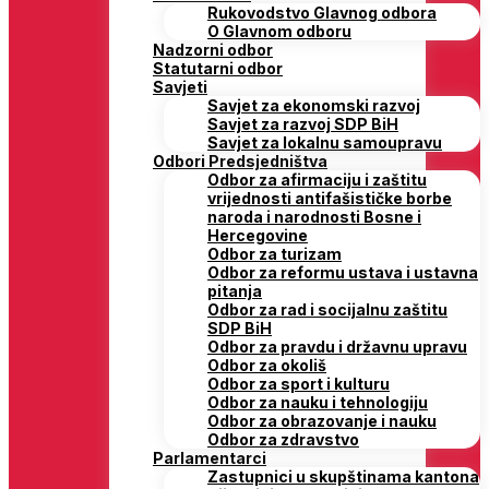
Rukovodstvo Glavnog odbora
O Glavnom odboru
Nadzorni odbor
Statutarni odbor
Savjeti
Savjet za ekonomski razvoj
Savjet za razvoj SDP BiH
Savjet za lokalnu samoupravu
Odbori Predsjedništva
Odbor za afirmaciju i zaštitu
vrijednosti antifašističke borbe
naroda i narodnosti Bosne i
Hercegovine
Odbor za turizam
Odbor za reformu ustava i ustavna
pitanja
Odbor za rad i socijalnu zaštitu
SDP BiH
Odbor za pravdu i državnu upravu
Odbor za okoliš
Odbor za sport i kulturu
Odbor za nauku i tehnologiju
Odbor za obrazovanje i nauku
Odbor za zdravstvo
Parlamentarci
Zastupnici u skupštinama kantona