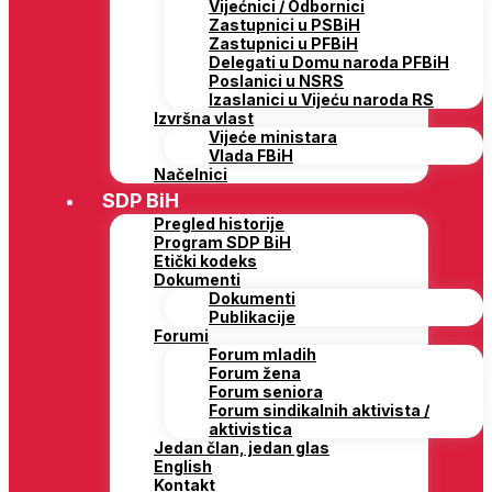
Vijećnici / Odbornici
Zastupnici u PSBiH
Zastupnici u PFBiH
Delegati u Domu naroda PFBiH
Poslanici u NSRS
Izaslanici u Vijeću naroda RS
Izvršna vlast
Vijeće ministara
Vlada FBiH
Načelnici
SDP BiH
Pregled historije
Program SDP BiH
Etički kodeks
Dokumenti
Dokumenti
Publikacije
Forumi
Forum mladih
Forum žena
Forum seniora
Forum sindikalnih aktivista /
aktivistica
Jedan član, jedan glas
English
Kontakt