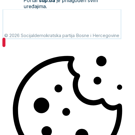
Portal
sdp.ba
je prilagođen svim
uređajima.
© 2026 Socijaldemokratska partija Bosne i Hercegovine