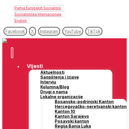
Partija Europskih Socijalista
Socijalistička Internacionala
English
Facebook
X
Instagram
YouTube
TikTok
Vijesti
Aktuelnosti
Saopštenja i izjave
Intervju
Kolumna/Blog
Drugi o nama
Lokalne organizacije
Bosansko-podrinjski Kanton
Hercegovačko-neretvanski kanton
Kanton 10
Kanton Sarajevo
Posavski kanton
Regija Banja Luka