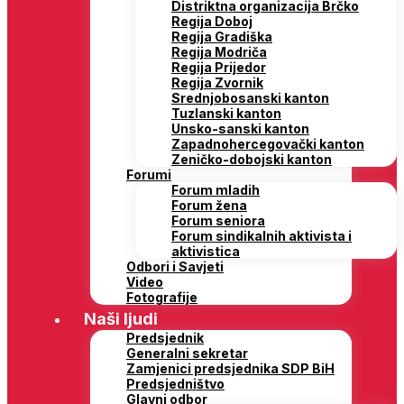
Distriktna organizacija Brčko
Regija Doboj
Regija Gradiška
Regija Modriča
Regija Prijedor
Regija Zvornik
Srednjobosanski kanton
Tuzlanski kanton
Unsko-sanski kanton
Zapadnohercegovački kanton
Zeničko-dobojski kanton
Forumi
Forum mladih
Forum žena
Forum seniora
Forum sindikalnih aktivista i
aktivistica
Odbori i Savjeti
Video
Fotografije
Naši ljudi
Predsjednik
Generalni sekretar
Zamjenici predsjednika SDP BiH
Predsjedništvo
Glavni odbor