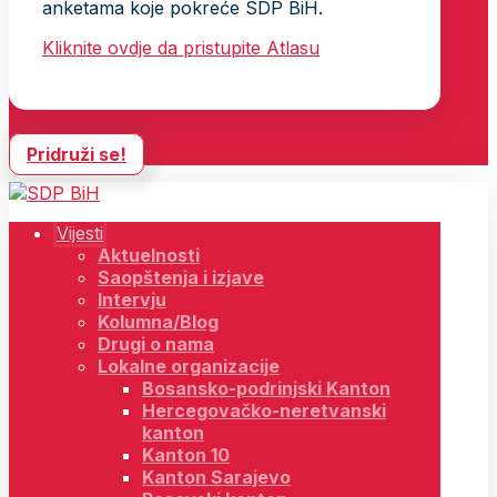
anketama koje pokreće SDP BiH.
Kliknite ovdje da pristupite Atlasu
Pridruži se!
Vijesti
Aktuelnosti
Saopštenja i izjave
Intervju
Kolumna/Blog
Drugi o nama
Lokalne organizacije
Bosansko-podrinjski Kanton
Hercegovačko-neretvanski
kanton
Kanton 10
Kanton Sarajevo