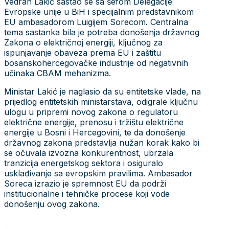
Vedran Lakić sastao se sa šefom Delegacije
Evropske unije u BiH i specijalnim predstavnikom
EU ambasadorom Luigijem Sorecom. Centralna
tema sastanka bila je potreba donošenja državnog
Zakona o električnoj energiji, ključnog za
ispunjavanje obaveza prema EU i zaštitu
bosanskohercegovačke industrije od negativnih
učinaka CBAM mehanizma.
Ministar Lakić je naglasio da su entitetske vlade, na
prijedlog entitetskih ministarstava, odigrale ključnu
ulogu u pripremi novog zakona o regulatoru
električne energije, prenosu i tržištu električne
energije u Bosni i Hercegovini, te da donošenje
državnog zakona predstavlja nužan korak kako bi
se očuvala izvozna konkurentnost, ubrzala
tranzicija energetskog sektora i osiguralo
usklađivanje sa evropskim pravilima. Ambasador
Soreca izrazio je spremnost EU da podrži
institucionalne i tehničke procese koji vode
donošenju ovog zakona.