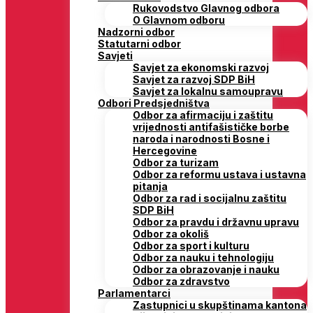
Rukovodstvo Glavnog odbora
O Glavnom odboru
Nadzorni odbor
Statutarni odbor
Savjeti
Savjet za ekonomski razvoj
Savjet za razvoj SDP BiH
Savjet za lokalnu samoupravu
Odbori Predsjedništva
Odbor za afirmaciju i zaštitu
vrijednosti antifašističke borbe
naroda i narodnosti Bosne i
Hercegovine
Odbor za turizam
Odbor za reformu ustava i ustavna
pitanja
Odbor za rad i socijalnu zaštitu
SDP BiH
Odbor za pravdu i državnu upravu
Odbor za okoliš
Odbor za sport i kulturu
Odbor za nauku i tehnologiju
Odbor za obrazovanje i nauku
Odbor za zdravstvo
Parlamentarci
Zastupnici u skupštinama kantona