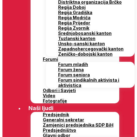
Distriktna organizacija Brčko
Regija Doboj
Regija Gradiška
Regija Modriča
Regija Prijedor
Regija Zvornik
Srednjobosanski kanton
Tuzlanski kanton
Unsko-sanski kanton
Zapadnohercegovački kanton
Zeničko-dobojski kanton
Forumi
Forum mladih
Forum žena
Forum seniora
Forum sindikalnih aktivista i
aktivistica
Odbori i Savjeti
Video
Fotografije
Naši ljudi
Predsjednik
Generalni sekretar
Zamjenici predsjednika SDP BiH
Predsjedništvo
Glavni odbor