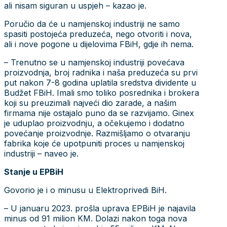
ali nisam siguran u uspjeh – kazao je.
Poručio da će u namjenskoj industriji ne samo
spasiti postojeća preduzeća, nego otvoriti i nova,
ali i nove pogone u dijelovima FBiH, gdje ih nema.
– Trenutno se u namjenskoj industriji povećava
proizvodnja, broj radnika i naša preduzeća su prvi
put nakon 7-8 godina uplatila sredstva dividente u
Budžet FBiH. Imali smo toliko posrednika i brokera
koji su preuzimali najveći dio zarade, a našim
firmama nije ostajalo puno da se razvijamo. Ginex
je uduplao proizvodnju, a očekujemo i dodatno
povećanje proizvodnje. Razmišljamo o otvaranju
fabrika koje će upotpuniti proces u namjenskoj
industriji – naveo je.
Stanje u EPBiH
Govorio je i o minusu u Elektroprivedi BiH.
– U januaru 2023. prošla uprava EPBiH je najavila
minus od 91 milion KM. Dolazi nakon toga nova