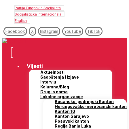
Partija Europskih Socijalista
Socijalistička Internacionala
English
Facebook
X
Instagram
YouTube
TikTok
Vijesti
Aktuelnosti
Saopštenja i izjave
Intervju
Kolumna/Blog
Drugi o nama
Lokalne organizacije
Bosansko-podrinjski Kanton
Hercegovačko-neretvanski kanton
Kanton 10
Kanton Sarajevo
Posavski kanton
Regija Banja Luka