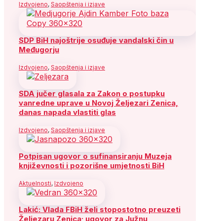
Izdvojeno
,
Saopštenja i izjave
SDP BiH najoštrije osuđuje vandalski čin u
Međugorju
Izdvojeno
,
Saopštenja i izjave
SDA jučer glasala za Zakon o postupku
vanredne uprave u Novoj Željezari Zenica,
danas napada vlastiti glas
Izdvojeno
,
Saopštenja i izjave
Potpisan ugovor o sufinansiranju Muzeja
književnosti i pozorišne umjetnosti BiH
Aktuelnosti
,
Izdvojeno
Lakić: Vlada FBiH želi stopostotno preuzeti
Željezaru Zenica; ugovor za Južnu