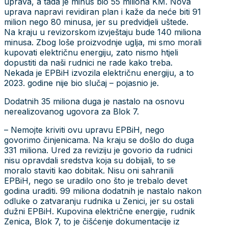
uprava, a tada je minus bio 55 miliona KM. Nova
uprava napravi revidiran plan i kaže da neće biti 91
milion nego 80 minusa, jer su predvidjeli uštede.
Na kraju u revizorskom izvještaju bude 140 miliona
minusa. Zbog loše proizvodnje uglja, mi smo morali
kupovati električnu energiju, zato nismo htjeli
dopustiti da naši rudnici ne rade kako treba.
Nekada je EPBiH izvozila električnu energiju, a to
2023. godine nije bio slučaj – pojasnio je.
Dodatnih 35 miliona duga je nastalo na osnovu
nerealizovanog ugovora za Blok 7.
– Nemojte kriviti ovu upravu EPBiH, nego
govorimo činjenicama. Na kraju se došlo do duga
331 miliona. Ured za reviziju je govorio da rudnici
nisu opravdali sredstva koja su dobijali, to se
moralo staviti kao dobitak. Nisu oni sahranili
EPBiH, nego se uradilo ono što je trebalo devet
godina uraditi. 99 miliona dodatnih je nastalo nakon
odluke o zatvaranju rudnika u Zenici, jer su ostali
dužni EPBiH. Kupovina električne energije, rudnik
Zenica, Blok 7, to je čišćenje dokumentacije iz