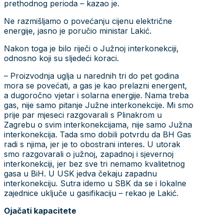
prethodnog perioda – kazao je.
Ne razmišljamo o povećanju cijenu električne
energije, jasno je poručio ministar Lakić.
Nakon toga je bilo riječi o Južnoj interkonekciji,
odnosno koji su sljedeći koraci.
– Proizvodnja uglja u narednih tri do pet godina
mora se povećati, a gas je kao prelazni energent,
a dugoročno vjetar i solarna energije. Nama treba
gas, nije samo pitanje Južne interkonekcije. Mi smo
prije par mjeseci razgovarali s Plinakrom u
Zagrebu o svim interkonekcijama, nije samo Južna
interkonekcija. Tada smo dobili potvrdu da BH Gas
radi s njima, jer je to obostrani interes. U utorak
smo razgovarali o južnoj, zapadnoj i sjevernoj
interkonekciji, jer bez sve tri nemamo kvalitetnog
gasa u BiH. U USK jedva čekaju zapadnu
interkonekciju. Sutra idemo u SBK da se i lokalne
zajednice uključe u gasifikaciju – rekao je Lakić.
Ojačati kapacitete