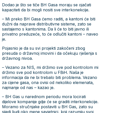
Dodao je što se tiče BH Gasa moraju se ojačati
kapaciteti da bi mogli nositi sve interkonekcije.
– Mi preko BH Gasa ćemo raditi, a kantoni će biti
dužni da naprave distributivne sisteme, zato se
sastajemo s kantonima. Da li će to biti javno ili
privatno preduzeće, to će odlučiti kantoni – naveo
je.
Pojasnio je da su svi projekti zakočeni zbog
presuda o državnoj imovini i da očekuju rješenja s
državnog nivoa.
– Vezano za NIS, mi držimo sve pod kontrolom mi
držimo sve pod kontrolom u FBiH. Naša je
informacija da ne bi trebalo biti problema. Vezano
za cijene gasa, ona ovisi od nekoliko elemenata,
najmanje od nas – kazao je.
– BH Gas u narednom periodu mora locirati
dijelove kompanije gdje će se graditi interkonekcije.
Moramo stručnjake postaviti u BH Gas, zato su
sijedi ljudi oko mene savjetnici, koji razumiju svoj