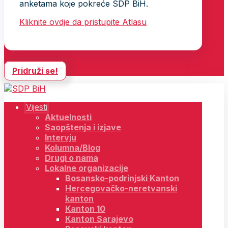
anketama koje pokreće SDP BiH.
Kliknite ovdje da pristupite Atlasu
Pridruži se!
Vijesti
Aktuelnosti
Saopštenja i izjave
Intervju
Kolumna/Blog
Drugi o nama
Lokalne organizacije
Bosansko-podrinjski Kanton
Hercegovačko-neretvanski
kanton
Kanton 10
Kanton Sarajevo