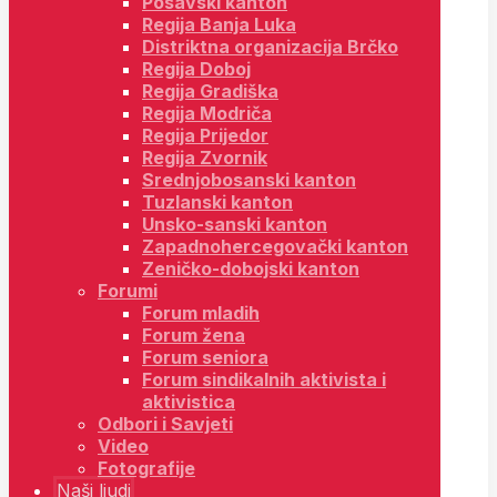
Posavski kanton
Regija Banja Luka
Distriktna organizacija Brčko
Regija Doboj
Regija Gradiška
Regija Modriča
Regija Prijedor
Regija Zvornik
Srednjobosanski kanton
Tuzlanski kanton
Unsko-sanski kanton
Zapadnohercegovački kanton
Zeničko-dobojski kanton
Forumi
Forum mladih
Forum žena
Forum seniora
Forum sindikalnih aktivista i
aktivistica
Odbori i Savjeti
Video
Fotografije
Naši ljudi