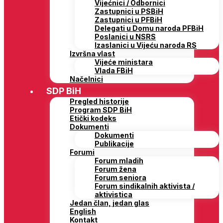
Vijećnici / Odbornici
Zastupnici u PSBiH
Zastupnici u PFBiH
Delegati u Domu naroda PFBiH
Poslanici u NSRS
Izaslanici u Vijeću naroda RS
Izvršna vlast
Vijeće ministara
Vlada FBiH
Načelnici
SDP BiH
Pregled historije
Program SDP BiH
Etički kodeks
Dokumenti
Dokumenti
Publikacije
Forumi
Forum mladih
Forum žena
Forum seniora
Forum sindikalnih aktivista /
aktivistica
Jedan član, jedan glas
English
Kontakt