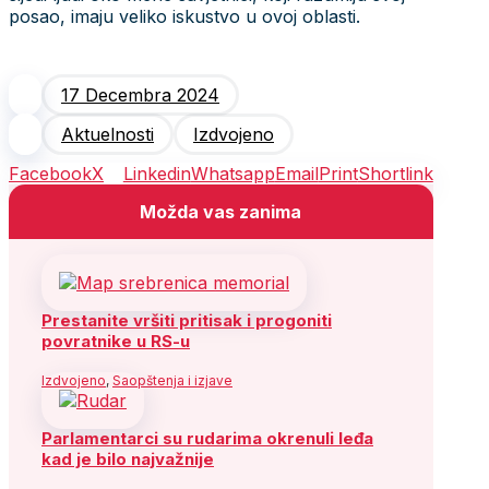
posao, imaju veliko iskustvo u ovoj oblasti.
17 Decembra 2024
Aktuelnosti
Izdvojeno
Facebook
X
Linkedin
Whatsapp
Email
Print
Shortlink
Možda vas zanima
Prestanite vršiti pritisak i progoniti
povratnike u RS-u
Izdvojeno
,
Saopštenja i izjave
Parlamentarci su rudarima okrenuli leđa
kad je bilo najvažnije