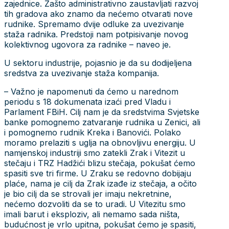
zajednice. Zašto administrativno zaustavljati razvoj
tih gradova ako znamo da nećemo otvarati nove
rudnike. Spremamo dvije odluke za uvezivanje
staža radnika. Predstoji nam potpisivanje novog
kolektivnog ugovora za radnike – naveo je.
U sektoru industrije, pojasnio je da su dodijeljena
sredstva za uvezivanje staža kompanija.
– Važno je napomenuti da ćemo u narednom
periodu s 18 dokumenata izaći pred Vladu i
Parlament FBiH. Cilj nam je da sredstvima Svjetske
banke pomognemo zatvaranje rudnika u Zenici, ali
i pomognemo rudnik Kreka i Banovići. Polako
moramo prelaziti s uglja na obnovljivu energiju. U
namjenskoj industriji smo zatekli Zrak i Vitezit u
stečaju i TRZ Hadžići blizu stečaja, pokušat ćemo
spasiti sve tri firme. U Zraku se redovno dobijaju
plaće, nama je cilj da Zrak izađe iz stečaja, a očito
je bio cilj da se strovali jer imaju nekretnine,
nećemo dozvoliti da se to uradi. U Vitezitu smo
imali barut i eksploziv, ali nemamo sada ništa,
budućnost je vrlo upitna, pokušat ćemo je spasiti,