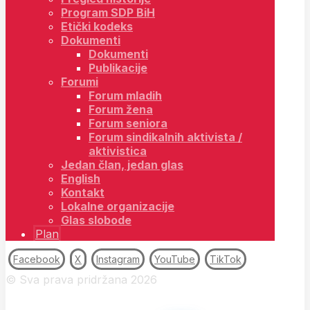
Program SDP BiH
Etički kodeks
Dokumenti
Dokumenti
Publikacije
Forumi
Forum mladih
Forum žena
Forum seniora
Forum sindikalnih aktivista /
aktivistica
Jedan član, jedan glas
English
Kontakt
Lokalne organizacije
Glas slobode
Plan
Facebook
X
Instagram
YouTube
TikTok
© Sva prava pridržana 2026