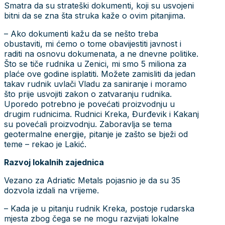
Smatra da su strateški dokumenti, koji su usvojeni
bitni da se zna šta struka kaže o ovim pitanjima.
– Ako dokumenti kažu da se nešto treba
obustaviti, mi ćemo o tome obavijestiti javnost i
raditi na osnovu dokumenata, a ne dnevne politike.
Što se tiče rudnika u Zenici, mi smo 5 miliona za
plaće ove godine isplatiti. Možete zamisliti da jedan
takav rudnik uvlači Vladu za saniranje i moramo
što prije usvojiti zakon o zatvaranju rudnika.
Uporedo potrebno je povećati proizvodnju u
drugim rudnicima. Rudnici Kreka, Đurđevik i Kakanj
su povećali proizvodnju. Zaboravlja se tema
geotermalne energije, pitanje je zašto se bježi od
teme – rekao je Lakić.
Razvoj lokalnih zajednica
Vezano za Adriatic Metals pojasnio je da su 35
dozvola izdali na vrijeme.
– Kada je u pitanju rudnik Kreka, postoje rudarska
mjesta zbog čega se ne mogu razvijati lokalne