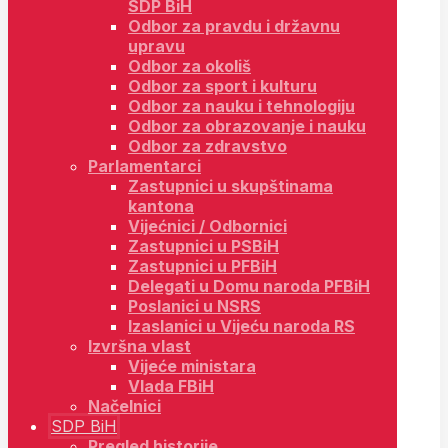
SDP BiH
Odbor za pravdu i državnu
upravu
Odbor za okoliš
Odbor za sport i kulturu
Odbor za nauku i tehnologiju
Odbor za obrazovanje i nauku
Odbor za zdravstvo
Parlamentarci
Zastupnici u skupštinama
kantona
Vijećnici / Odbornici
Zastupnici u PSBiH
Zastupnici u PFBiH
Delegati u Domu naroda PFBiH
Poslanici u NSRS
Izaslanici u Vijeću naroda RS
Izvršna vlast
Vijeće ministara
Vlada FBiH
Načelnici
SDP BiH
Pregled historije