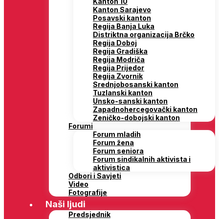
Kanton 10
Kanton Sarajevo
Posavski kanton
Regija Banja Luka
Distriktna organizacija Brčko
Regija Doboj
Regija Gradiška
Regija Modriča
Regija Prijedor
Regija Zvornik
Srednjobosanski kanton
Tuzlanski kanton
Unsko-sanski kanton
Zapadnohercegovački kanton
Zeničko-dobojski kanton
Forumi
Forum mladih
Forum žena
Forum seniora
Forum sindikalnih aktivista i
aktivistica
Odbori i Savjeti
Video
Fotografije
Naši ljudi
Predsjednik