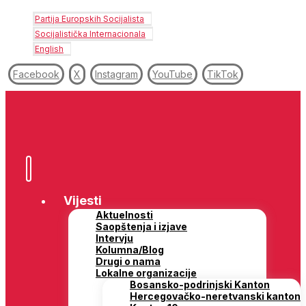
Partija Europskih Socijalista
Socijalistička Internacionala
English
Facebook
X
Instagram
YouTube
TikTok
Vijesti
Aktuelnosti
Saopštenja i izjave
Intervju
Kolumna/Blog
Drugi o nama
Lokalne organizacije
Bosansko-podrinjski Kanton
Hercegovačko-neretvanski kanton