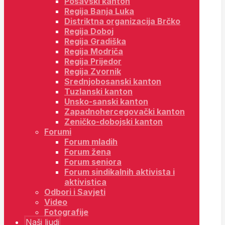
Posavski kanton
Regija Banja Luka
Distriktna organizacija Brčko
Regija Doboj
Regija Gradiška
Regija Modriča
Regija Prijedor
Regija Zvornik
Srednjobosanski kanton
Tuzlanski kanton
Unsko-sanski kanton
Zapadnohercegovački kanton
Zeničko-dobojski kanton
Forumi
Forum mladih
Forum žena
Forum seniora
Forum sindikalnih aktivista i
aktivistica
Odbori i Savjeti
Video
Fotografije
Naši ljudi