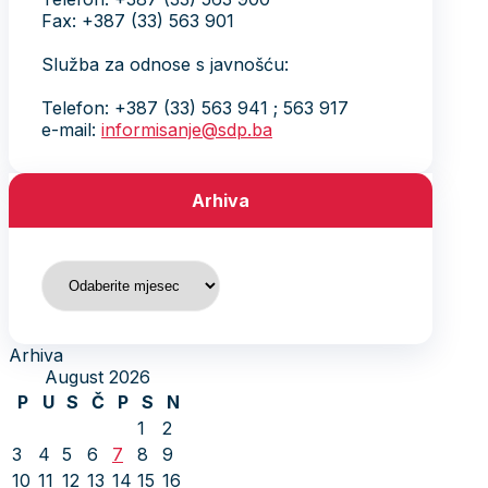
Fax: +387 (33) 563 901
Služba za odnose s javnošću:
Telefon: +387 (33) 563 941 ; 563 917
e-mail:
informisanje@sdp.ba
Arhiva
Arhiva
Arhiva
August 2026
P
U
S
Č
P
S
N
1
2
3
4
5
6
7
8
9
10
11
12
13
14
15
16