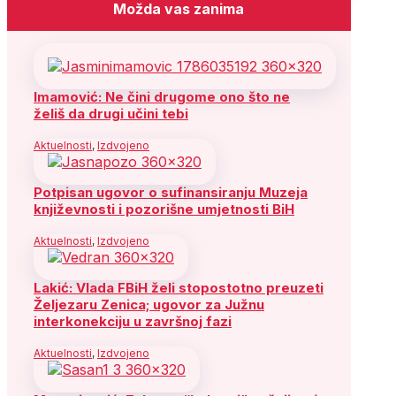
Možda vas zanima
Imamović: Ne čini drugome ono što ne
želiš da drugi učini tebi
Aktuelnosti
,
Izdvojeno
Potpisan ugovor o sufinansiranju Muzeja
književnosti i pozorišne umjetnosti BiH
Aktuelnosti
,
Izdvojeno
Lakić: Vlada FBiH želi stopostotno preuzeti
Željezaru Zenica; ugovor za Južnu
interkonekciju u završnoj fazi
Aktuelnosti
,
Izdvojeno