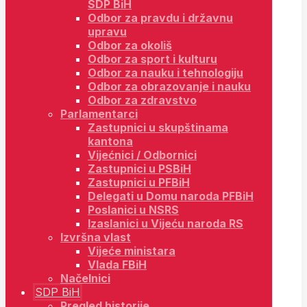
SDP BiH
Odbor za pravdu i državnu
upravu
Odbor za okoliš
Odbor za sport i kulturu
Odbor za nauku i tehnologiju
Odbor za obrazovanje i nauku
Odbor za zdravstvo
Parlamentarci
Zastupnici u skupštinama
kantona
Vijećnici / Odbornici
Zastupnici u PSBiH
Zastupnici u PFBiH
Delegati u Domu naroda PFBiH
Poslanici u NSRS
Izaslanici u Vijeću naroda RS
Izvršna vlast
Vijeće ministara
Vlada FBiH
Načelnici
SDP BiH
Pregled historije