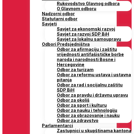
Rukovodstvo Glavnog odbora
O Glavnom odboru
Nadzorni odbor
Statutarni odbor
Savjeti
Savjet za ekonomski razvoj
Savjet za razvoj SDP BiH
Savjet za lokalnu samoupravu
Odbori Predsjedništva
Odbor za afirmaciju i zaštitu
vrijednosti antifašističke borbe
naroda i narodnosti Bosne i
Hercegovine
Odbor za turizam
Odbor za reformu ustava i ustavna
pitanja
Odbor za rad i socijalnu zaštitu
SDP BiH
Odbor za pravdu i državnu upravu
Odbor za okoliš
Odbor za sport i kulturu
Odbor za nauku i tehnologiju
Odbor za obrazovanje i nauku
Odbor za zdravstvo
Parlamentarci
Zastupnici u skupštinama kantona