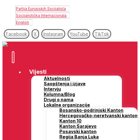
Partija Europskih Socijalista
Socijalistička Internacionala
English
Facebook
X
Instagram
YouTube
TikTok
Vijesti
Aktuelnosti
Saopštenja i izjave
Intervju
Kolumna/Blog
Drugi o nama
Lokalne organizacije
Bosansko-podrinjski Kanton
Hercegovačko-neretvanski kanton
Kanton 10
Kanton Sarajevo
Posavski kanton
Regija Banja Luka