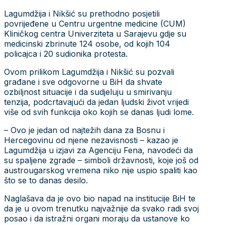
Lagumdžija i Nikšić su prethodno posjetili
povrijeđene u Centru urgentne medicine (CUM)
Kliničkog centra Univerziteta u Sarajevu gdje su
medicinski zbrinute 124 osobe, od kojih 104
policajca i 20 sudionika protesta.
Ovom prilikom Lagumdžija i Nikšić su pozvali
građane i sve odgovorne u BiH da shvate
ozbiljnost situacije i da sudjeluju u smirivanju
tenzija, podcrtavajući da jedan ljudski život vrijedi
više od svih funkcija oko kojih se danas ljudi lome.
– Ovo je jedan od najtežih dana za Bosnu i
Hercegovinu od njene nezavisnosti – kazao je
Lagumdžija u izjavi za Agenciju Fena, navodeći da
su spaljene zgrade – simboli državnosti, koje još od
austrougarskog vremena niko nije uspio spaliti kao
što se to danas desilo.
Naglašava da je ovo bio napad na institucije BiH te
da je u ovom trenutku najvažnije da svako radi svoj
posao i da istražni organi moraju da ustanove ko