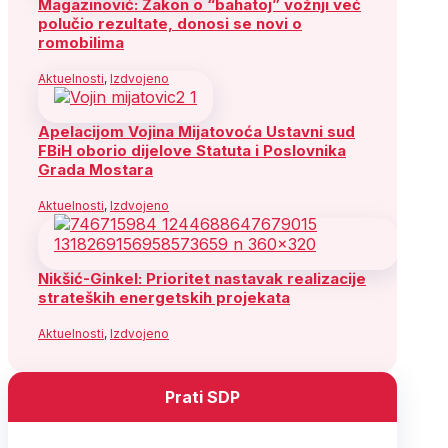
Magazinović: Zakon o “bahatoj” vožnji već
polučio rezultate, donosi se novi o
romobilima
Aktuelnosti
,
Izdvojeno
Apelacijom Vojina Mijatovoća Ustavni sud
FBiH oborio dijelove Statuta i Poslovnika
Grada Mostara
Aktuelnosti
,
Izdvojeno
Nikšić-Ginkel: Prioritet nastavak realizacije
strateških energetskih projekata
Aktuelnosti
,
Izdvojeno
Prati SDP