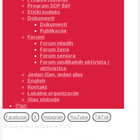
Program SDP BiH
Etički kodeks
Dokumenti
Dokumenti
Publikacije
Forumi
Forum mladih
Forum žena
Forum seniora
Forum sindikalnih aktivista /
aktivistica
Jedan član, jedan glas
English
Kontakt
Lokalne organizacije
Glas slobode
Plan
Facebook
X
Instagram
YouTube
TikTok
© Sva prava pridržana 2026