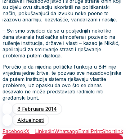
izražavali nezadovoljstvo i s druge strane onih koji
su cijelu ovu situaciju iskoristili na politikantski
način, pokušavajući da izvuku neke poene te
izazovu anarhiju, bezvlašće, vandalizam i nasilje.
– Svi smo svjedoci da se u posljednjih nekoliko
dana stvarala huškačka atmosfera i pozivalo na
rušenje institucija, države i vlasti – kazao je Nikšić,
apelirajući za smirivanje strasti i rješavanje
problema putem dijaloga.
Poručio je da nijedna politička funkcija u BiH nije
vrijedna jedne žrtve, te pozvao sve nezadovoljnike
da putem institucija sistema rješavaju vlastite
probleme, uz opasku da ovo što se danas
dešavalo ne može predstavljati radnički niti
građanski bunt.
8 Februara 2014
Aktuelnosti
Facebook
X
Linkedin
Whatsapp
Email
Print
Shortlink