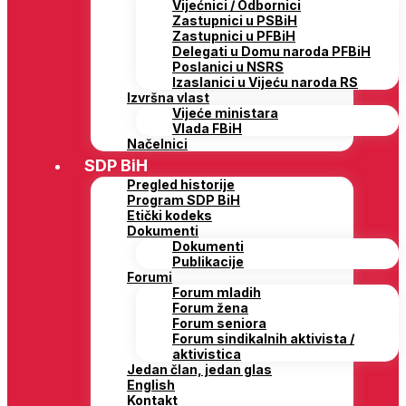
Vijećnici / Odbornici
Zastupnici u PSBiH
Zastupnici u PFBiH
Delegati u Domu naroda PFBiH
Poslanici u NSRS
Izaslanici u Vijeću naroda RS
Izvršna vlast
Vijeće ministara
Vlada FBiH
Načelnici
SDP BiH
Pregled historije
Program SDP BiH
Etički kodeks
Dokumenti
Dokumenti
Publikacije
Forumi
Forum mladih
Forum žena
Forum seniora
Forum sindikalnih aktivista /
aktivistica
Jedan član, jedan glas
English
Kontakt