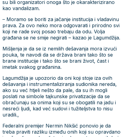
su bili organizatori onoga što je okarakterizirano
kao vandalizam.
– Moramo se boriti za jačanje institucija i vladavinu
prava. Za ovo neko mora odgovarati i prirodno svi
koji ne rade svoj posao trebaju da odu. Volja
građana se ne smije negirati – kazao je Lagumdžija.
Mišljenja je da se iz nemilih dešavanja mora izvući
pouka, te navodi da se država brani tako što se
brane institucije i tako što se brani život, čast i
imetak svakog građanina.
Lagumdžija je upozorio da oni koji stoje iza ovih
dešavanja i instrumentaliziranja sudionika nereda,
ako su već htjeli nešto da pale, da su ih mogli
poslati na simbole tajkunske privatizacije da se
obračunaju sa onima koji su se obogatili na jadu i
nesreći ljudi, kad već sudovi i tužiteljstva to nisu
uradili.,
Federalni premijer Nermin Nikšić ponovio je da
treba praviti razliku između onih koji su opravdano