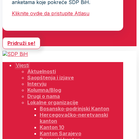
anketama koje pokreće SDP BiH.
Kliknite ovdje da pristupite Atlasu
Pridruži se!
Vijesti
Aktuelnosti
Saopštenja i izjave
Intervju
Kolumna/Blog
Drugi o nama
Lokalne organizacije
Bosansko-podrinjski Kanton
Hercegovačko-neretvanski
kanton
Kanton 10
Kanton Sarajevo