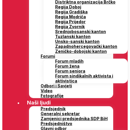
Distriktna organizacija Brčko
Regija Doboj
Regija Gradiška
Regija Modriča
Regija Prijedor
Regija Zvornik
Srednjobosanski kanton
Tuzlanski kanton
Unsko-sanski kanton
Zapadnohercegovački kanton
Zeničko-dobojski kanton
Forumi
Forum mladih
Forum žena
Forum seniora
Forum sindikalnih aktivista i
aktivistica
Odbori i Savjeti
Video
Fotografije
Naši ljudi
Predsjednik
Generalni sekretar
Zamjenici predsjednika SDP BiH
Predsjedništvo
Glavni odbor