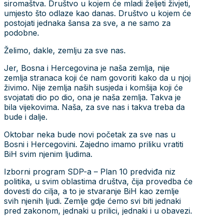
siromaštva. Društvo u kojem će mladi željeti živjeti,
umjesto što odlaze kao danas. Društvo u kojem će
postojati jednaka šansa za sve, a ne samo za
podobne.
Želimo, dakle, zemlju za sve nas.
Jer, Bosna i Hercegovina je naša zemlja, nije
zemlja stranaca koji će nam govoriti kako da u njoj
živimo. Nije zemlja naših susjeda i komšija koji će
svojatati dio po dio, ona je naša zemlja. Takva je
bila vijekovima. Naša, za sve nas i takva treba da
bude i dalje.
Oktobar neka bude novi početak za sve nas u
Bosni i Hercegovini. Zajedno imamo priliku vratiti
BiH svim njenim ljudima.
Izborni program SDP-a – Plan 10 predviđa niz
politika, u svim oblastima društva, čija provedba će
dovesti do cilja, a to je stvaranje BiH kao zemlje
svih njenih ljudi. Zemlje gdje ćemo svi biti jednaki
pred zakonom, jednaki u prilici, jednaki i u obavezi.