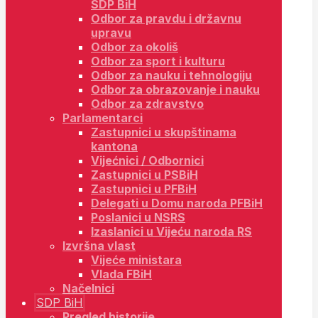
SDP BiH
Odbor za pravdu i državnu
upravu
Odbor za okoliš
Odbor za sport i kulturu
Odbor za nauku i tehnologiju
Odbor za obrazovanje i nauku
Odbor za zdravstvo
Parlamentarci
Zastupnici u skupštinama
kantona
Vijećnici / Odbornici
Zastupnici u PSBiH
Zastupnici u PFBiH
Delegati u Domu naroda PFBiH
Poslanici u NSRS
Izaslanici u Vijeću naroda RS
Izvršna vlast
Vijeće ministara
Vlada FBiH
Načelnici
SDP BiH
Pregled historije