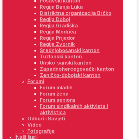
Posavski kanton
Regija Banja Luka
Distriktna organizacija Brčko
Regija Doboj
Regija Gradiška
Regija Modriča
Regija Prijedor
Regija Zvornik
Srednjobosanski kanton
Tuzlanski kanton
Unsko-sanski kanton
Zapadnohercegovački kanton
Zeničko-dobojski kanton
Forumi
Forum mladih
Forum žena
Forum seniora
Forum sindikalnih aktivista i
aktivistica
Odbori i Savjeti
Video
Fotografije
Naši ljudi