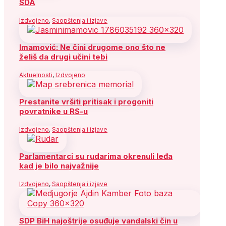
SDA
Izdvojeno
,
Saopštenja i izjave
Imamović: Ne čini drugome ono što ne
želiš da drugi učini tebi
Aktuelnosti
,
Izdvojeno
Prestanite vršiti pritisak i progoniti
povratnike u RS-u
Izdvojeno
,
Saopštenja i izjave
Parlamentarci su rudarima okrenuli leđa
kad je bilo najvažnije
Izdvojeno
,
Saopštenja i izjave
SDP BiH najoštrije osuđuje vandalski čin u