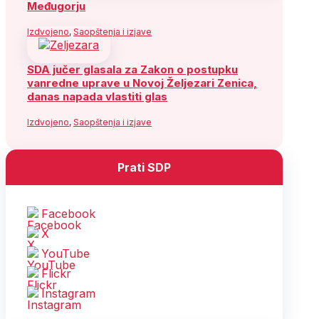
Međugorju
Izdvojeno
,
Saopštenja i izjave
SDA jučer glasala za Zakon o postupku
vanredne uprave u Novoj Željezari Zenica,
danas napada vlastiti glas
Izdvojeno
,
Saopštenja i izjave
Prati SDP
Facebook
X
YouTube
Flickr
Instagram