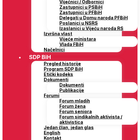
Vijećnici / Odbornici
Zastupnici u PSBiH
Zastupnici u PFBiH
Delegati u Domu naroda PFBiH
Poslanici u NSRS
Izaslanici u Vijeću naroda RS
Izvršna vlast
Vijeće ministara
Vlada FBiH
Načelnici
SDP BiH
Pregled historije
Program SDP BiH
Etički kodeks
Dokumenti
Dokumenti
Publikacije
Forumi
Forum mladih
Forum žena
Forum seniora
Forum sindikalnih aktivista /
aktivistica
Jedan član, jedan glas
English
Kontakt