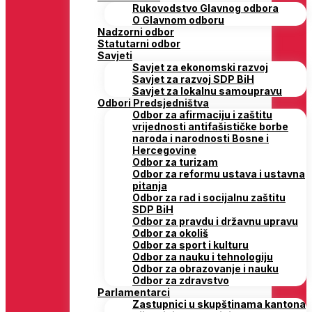
Rukovodstvo Glavnog odbora
O Glavnom odboru
Nadzorni odbor
Statutarni odbor
Savjeti
Savjet za ekonomski razvoj
Savjet za razvoj SDP BiH
Savjet za lokalnu samoupravu
Odbori Predsjedništva
Odbor za afirmaciju i zaštitu
vrijednosti antifašističke borbe
naroda i narodnosti Bosne i
Hercegovine
Odbor za turizam
Odbor za reformu ustava i ustavna
pitanja
Odbor za rad i socijalnu zaštitu
SDP BiH
Odbor za pravdu i državnu upravu
Odbor za okoliš
Odbor za sport i kulturu
Odbor za nauku i tehnologiju
Odbor za obrazovanje i nauku
Odbor za zdravstvo
Parlamentarci
Zastupnici u skupštinama kantona