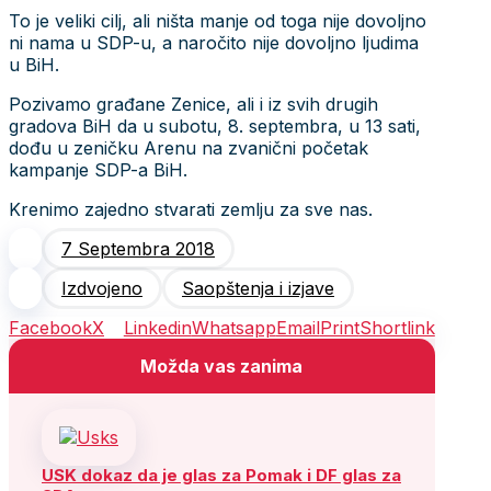
To je veliki cilj, ali ništa manje od toga nije dovoljno
ni nama u SDP-u, a naročito nije dovoljno ljudima
u BiH.
Pozivamo građane Zenice, ali i iz svih drugih
gradova BiH da u subotu, 8. septembra, u 13 sati,
dođu u zeničku Arenu na zvanični početak
kampanje SDP-a BiH.
Krenimo zajedno stvarati zemlju za sve nas.
7 Septembra 2018
Izdvojeno
Saopštenja i izjave
Facebook
X
Linkedin
Whatsapp
Email
Print
Shortlink
Možda vas zanima
USK dokaz da je glas za Pomak i DF glas za