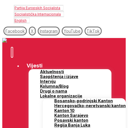
Partija Europskih Socijalista
Socijalistička Internacionala
English
Facebook
X
Instagram
YouTube
TikTok
Vijesti
Aktuelnosti
Saopštenja i izjave
Intervju
Kolumna/Blog
Drugi o nama
Lokalne organizacije
Bosansko-podrinjski Kanton
Hercegovačko-neretvanski kanton
Kanton 10
Kanton Sarajevo
Posavski kanton
Regija Banja Luka