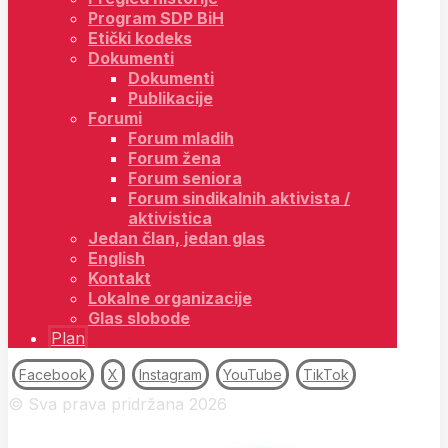
Program SDP BiH
Etički kodeks
Dokumenti
Dokumenti
Publikacije
Forumi
Forum mladih
Forum žena
Forum seniora
Forum sindikalnih aktivista /
aktivistica
Jedan član, jedan glas
English
Kontakt
Lokalne organizacije
Glas slobode
Plan
Facebook
X
Instagram
YouTube
TikTok
© Sva prava pridržana 2026