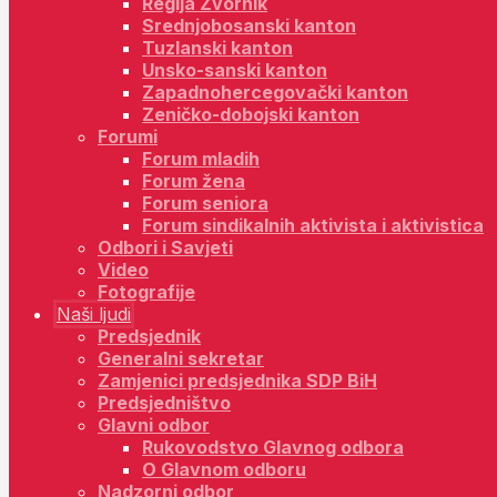
Regija Zvornik
Srednjobosanski kanton
Tuzlanski kanton
Unsko-sanski kanton
Zapadnohercegovački kanton
Zeničko-dobojski kanton
Forumi
Forum mladih
Forum žena
Forum seniora
Forum sindikalnih aktivista i aktivistica
Odbori i Savjeti
Video
Fotografije
Naši ljudi
Predsjednik
Generalni sekretar
Zamjenici predsjednika SDP BiH
Predsjedništvo
Glavni odbor
Rukovodstvo Glavnog odbora
O Glavnom odboru
Nadzorni odbor