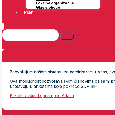
Lokalne organizacije
Glas slobode
Plan
Zahvaljujući našem sistemu za administraciju Atlas, svak
Ova mogućnost dozvoljava svim članovima da sami provj
učestvuju u anketama koje pokreće SDP BiH.
Kliknite ovdje da pristupite Atlasu