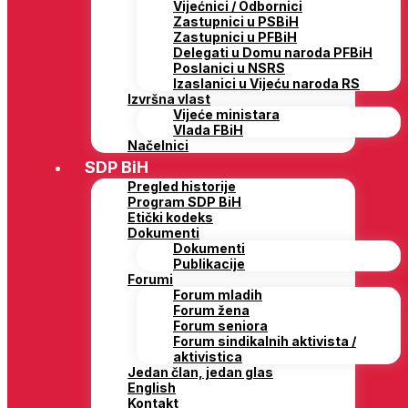
Vijećnici / Odbornici
Zastupnici u PSBiH
Zastupnici u PFBiH
Delegati u Domu naroda PFBiH
Poslanici u NSRS
Izaslanici u Vijeću naroda RS
Izvršna vlast
Vijeće ministara
Vlada FBiH
Načelnici
SDP BiH
Pregled historije
Program SDP BiH
Etički kodeks
Dokumenti
Dokumenti
Publikacije
Forumi
Forum mladih
Forum žena
Forum seniora
Forum sindikalnih aktivista /
aktivistica
Jedan član, jedan glas
English
Kontakt