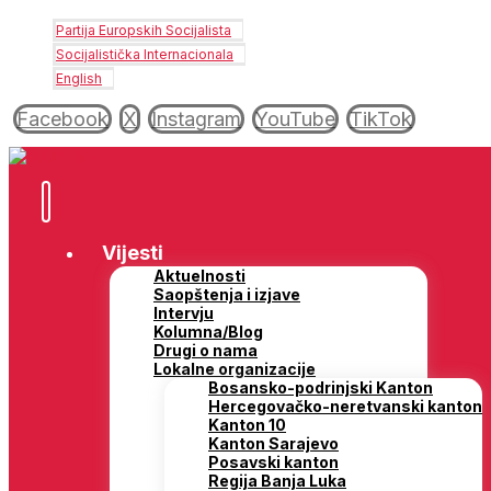
Partija Europskih Socijalista
Socijalistička Internacionala
English
Facebook
X
Instagram
YouTube
TikTok
Vijesti
Aktuelnosti
Saopštenja i izjave
Intervju
Kolumna/Blog
Drugi o nama
Lokalne organizacije
Bosansko-podrinjski Kanton
Hercegovačko-neretvanski kanton
Kanton 10
Kanton Sarajevo
Posavski kanton
Regija Banja Luka