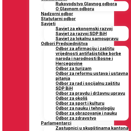
Rukovodstvo Glavnog odbora
O Glavnom odboru
Nadzorni odbor
Statutarni odbor
Savjeti
Savjet za ekonomski razvoj
Savjet za razvoj SDP BiH
Savjet za lokalnu samoupravu
Odbori Predsjedništva
Odbor za afirmaciju i zaštitu
vrijednosti antifašističke borbe
naroda i narodnosti Bosne i
Hercegovine
Odbor za turizam
Odbor za reformu ustava i ustavna
pitanja
Odbor za rad i socijalnu zaštitu
SDP BiH
Odbor za pravdu i državnu upravu
Odbor za okoliš
Odbor za sport i kulturu
Odbor za nauku i tehnologiju
Odbor za obrazovanje i nauku
Odbor za zdravstvo
Parlamentarci
Zastupnici u skupštinama kantona