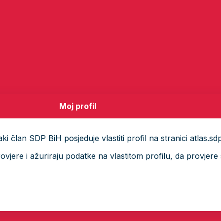
Moj profil
i član SDP BiH posjeduje vlastiti profil na stranici atlas.sd
ere i ažuriraju podatke na vlastitom profilu, da provjere s