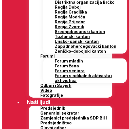
Distriktna organizacija Brčko
Regija Doboj
Regija Gradiška
Regija Modriča
Regija Prijedor
Regija Zvornik
Srednjobosanski kanton
Tuzlanski kanton
Unsko-sanski kanton
Zapadnohercegovački kanton
Zeničko-dobojski kanton
Forumi
Forum mladih
Forum žena
Forum seniora
Forum sindikalnih aktivista i
aktivistica
Odbori i Savjeti
Video
Fotografije
Naši ljudi
Predsjednik
Generalni sekretar
Zamjenici predsjednika SDP BiH
Predsjedništvo
Glavni odbor