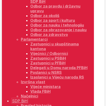
SDP BiH
Odbor za pravdu i državnu
upravu
Odbor za okoliš
Odbor za sport i kulturu
Odbor za nauku i tehnologiju
Odbor za obrazovanje i nauku
Odbor za zdravstvo
Parlamentarci
Zastupnici u skupštinama
kantona
Vijećnici / Odbornici
Zastupnici u PSBiH
Zastupnici u PFBiH
Delegati u Domu naroda PFBiH
Poslanici u NSRS
Izaslanici u Vijeću naroda RS
Izvršna vlast
Vijeće ministara
Vlada FBiH
Načelnici
SDP BiH
Pregled historije