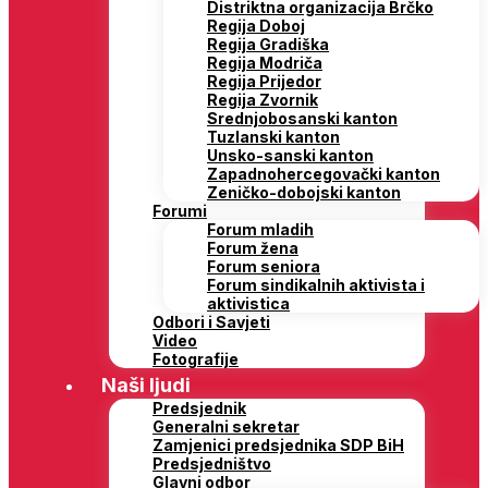
Distriktna organizacija Brčko
Regija Doboj
Regija Gradiška
Regija Modriča
Regija Prijedor
Regija Zvornik
Srednjobosanski kanton
Tuzlanski kanton
Unsko-sanski kanton
Zapadnohercegovački kanton
Zeničko-dobojski kanton
Forumi
Forum mladih
Forum žena
Forum seniora
Forum sindikalnih aktivista i
aktivistica
Odbori i Savjeti
Video
Fotografije
Naši ljudi
Predsjednik
Generalni sekretar
Zamjenici predsjednika SDP BiH
Predsjedništvo
Glavni odbor