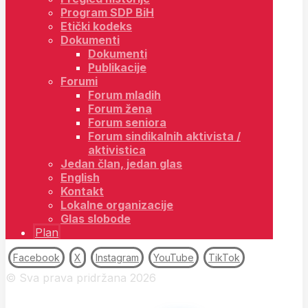
Program SDP BiH
Etički kodeks
Dokumenti
Dokumenti
Publikacije
Forumi
Forum mladih
Forum žena
Forum seniora
Forum sindikalnih aktivista /
aktivistica
Jedan član, jedan glas
English
Kontakt
Lokalne organizacije
Glas slobode
Plan
Facebook
X
Instagram
YouTube
TikTok
© Sva prava pridržana 2026