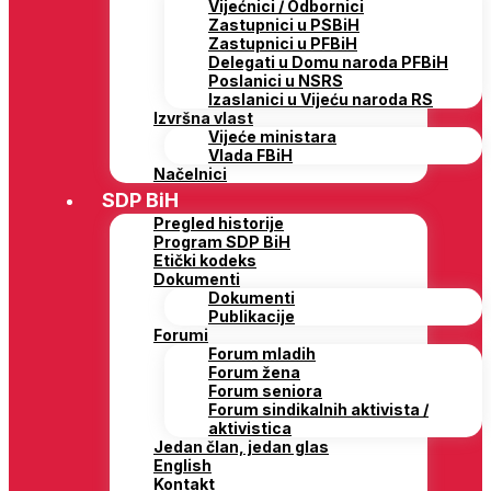
Vijećnici / Odbornici
Zastupnici u PSBiH
Zastupnici u PFBiH
Delegati u Domu naroda PFBiH
Poslanici u NSRS
Izaslanici u Vijeću naroda RS
Izvršna vlast
Vijeće ministara
Vlada FBiH
Načelnici
SDP BiH
Pregled historije
Program SDP BiH
Etički kodeks
Dokumenti
Dokumenti
Publikacije
Forumi
Forum mladih
Forum žena
Forum seniora
Forum sindikalnih aktivista /
aktivistica
Jedan član, jedan glas
English
Kontakt