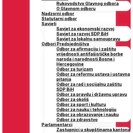
Rukovodstvo Glavnog odbora
O Glavnom odboru
Nadzorni odbor
Statutarni odbor
Savjeti
Savjet za ekonomski razvoj
Savjet za razvoj SDP BiH
Savjet za lokalnu samoupravu
Odbori Predsjedništva
Odbor za afirmaciju i zaštitu
vrijednosti antifašističke borbe
naroda i narodnosti Bosne i
Hercegovine
Odbor za turizam
Odbor za reformu ustava i ustavna
pitanja
Odbor za rad i socijalnu zaštitu
SDP BiH
Odbor za pravdu i državnu upravu
Odbor za okoliš
Odbor za sport i kulturu
Odbor za nauku i tehnologiju
Odbor za obrazovanje i nauku
Odbor za zdravstvo
Parlamentarci
Zastupnici u skupštinama kantona