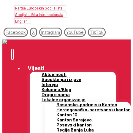
Partija Europskih Socijalista
Socijalistička Internacionala
English
Facebook
X
Instagram
YouTube
TikTok
Vijesti
Aktuelnosti
Saopštenja i izjave
Intervju
Kolumna/Blog
Drugi o nama
Lokalne organizacije
Bosansko-podrinjski Kanton
Hercegovačko-neretvanski kanton
Kanton 10
Kanton Sarajevo
Posavski kanton
Regija Banja Luka