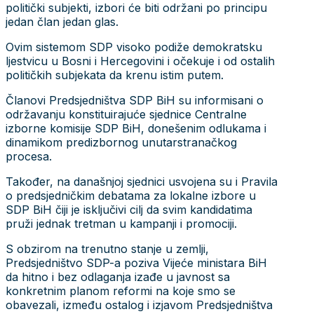
politički subjekti, izbori će biti održani po principu
jedan član jedan glas.
Ovim sistemom SDP visoko podiže demokratsku
ljestvicu u Bosni i Hercegovini i očekuje i od ostalih
političkih subjekata da krenu istim putem.
Članovi Predsjedništva SDP BiH su informisani o
održavanju konstituirajuće sjednice Centralne
izborne komisije SDP BiH, donešenim odlukama i
dinamikom predizbornog unutarstranačkog
procesa.
Također, na današnjoj sjednici usvojena su i Pravila
o predsjedničkim debatama za lokalne izbore u
SDP BiH čiji je isključivi cilj da svim kandidatima
pruži jednak tretman u kampanji i promociji.
S obzirom na trenutno stanje u zemlji,
Predsjedništvo SDP-a poziva Vijeće ministara BiH
da hitno i bez odlaganja izađe u javnost sa
konkretnim planom reformi na koje smo se
obavezali, između ostalog i izjavom Predsjedništva