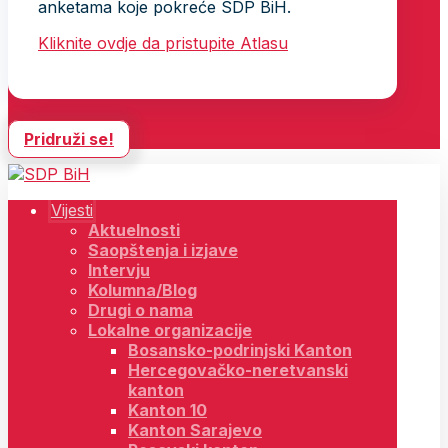
anketama koje pokreće SDP BiH.
Kliknite ovdje da pristupite Atlasu
Pridruži se!
Vijesti
Aktuelnosti
Saopštenja i izjave
Intervju
Kolumna/Blog
Drugi o nama
Lokalne organizacije
Bosansko-podrinjski Kanton
Hercegovačko-neretvanski
kanton
Kanton 10
Kanton Sarajevo