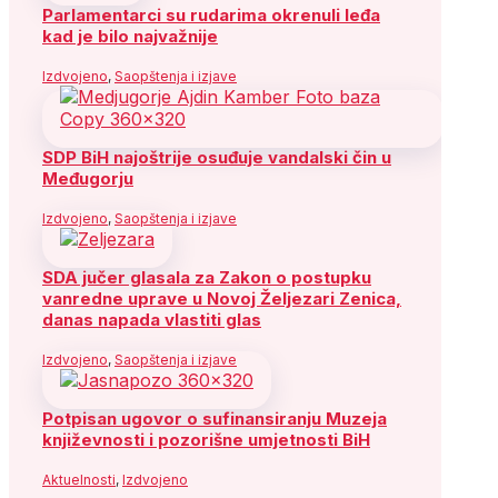
Parlamentarci su rudarima okrenuli leđa
kad je bilo najvažnije
Izdvojeno
,
Saopštenja i izjave
SDP BiH najoštrije osuđuje vandalski čin u
Međugorju
Izdvojeno
,
Saopštenja i izjave
SDA jučer glasala za Zakon o postupku
vanredne uprave u Novoj Željezari Zenica,
danas napada vlastiti glas
Izdvojeno
,
Saopštenja i izjave
Potpisan ugovor o sufinansiranju Muzeja
književnosti i pozorišne umjetnosti BiH
Aktuelnosti
,
Izdvojeno