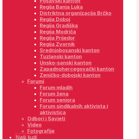
Posavski kanton
Regija Banja Luka
Distriktna organizacija Brčko
Regija Doboj
Regija Gradiška
Regija Modriča
Regija Prijedor
Regija Zvornik
Srednjobosanski kanton
Tuzlanski kanton
Unsko-sanski kanton
Zapadnohercegovački kanton
Zeničko-dobojski kanton
Forumi
Forum mladih
Forum žena
Forum seniora
Forum sindikalnih aktivista i
aktivistica
Odbori i Savjeti
Video
Fotografije
Naši ljudi