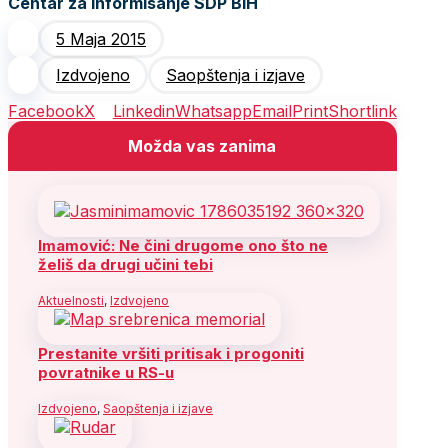
Centar za informisanje SDP BiH
5 Maja 2015
Izdvojeno
Saopštenja i izjave
Facebook
X
Linkedin
Whatsapp
Email
Print
Shortlink
Možda vas zanima
Imamović: Ne čini drugome ono što ne
želiš da drugi učini tebi
Aktuelnosti
,
Izdvojeno
Prestanite vršiti pritisak i progoniti
povratnike u RS-u
Izdvojeno
,
Saopštenja i izjave