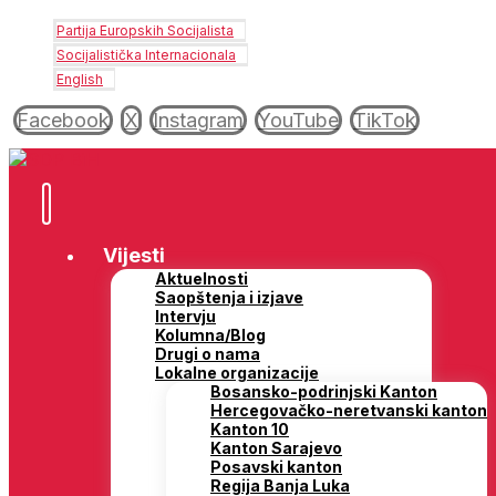
Partija Europskih Socijalista
Socijalistička Internacionala
English
Facebook
X
Instagram
YouTube
TikTok
Vijesti
Aktuelnosti
Saopštenja i izjave
Intervju
Kolumna/Blog
Drugi o nama
Lokalne organizacije
Bosansko-podrinjski Kanton
Hercegovačko-neretvanski kanton
Kanton 10
Kanton Sarajevo
Posavski kanton
Regija Banja Luka